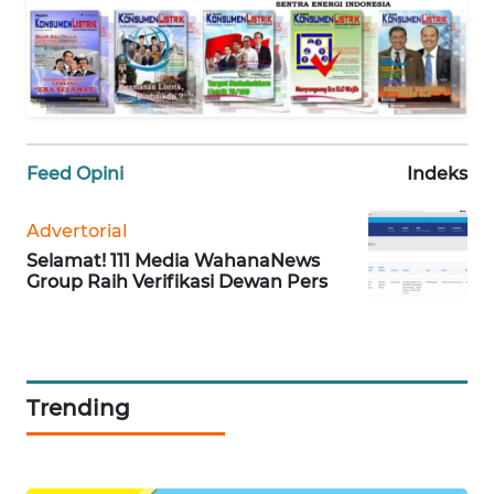
TENTANG
KAMI
PEDOMAN
MEDIA
SIBER
Feed Opini
Indeks
REDAKSI
Advertorial
KARIR
Selamat! 111 Media WahanaNews
Group Raih Verifikasi Dewan Pers
DISCLAIMER
Wahana
News
Trending
Regional
WN