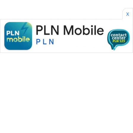
TOBA
X
WN
NIAS
WN
LANGKAT
WN
TAPANULI
SELATAN
WN
TANJUNG
LESUNG
WN
WAHANA MEDIA GROUP
KARO