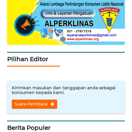
SUMUT
WN
JAKARTA
WN
JABAR
Pilihan Editor
WN
BANTEN
WN
NTT
Kirimkan masukan dan tanggapan anda sebagai
konsumen kepada kami.
WN
Suara Pembaca
KEPRI
WN
Berita Populer
PAPUA