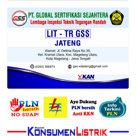
OPINI
SEMARANG
BOROBUDUR
Informasi
INDEKS
BERITA
KONTAK
KAMI
INFO
IKLAN