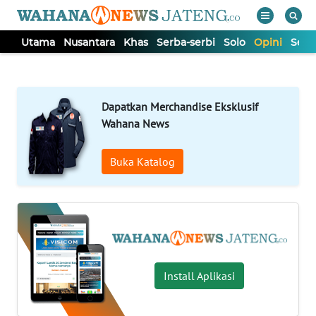
Utama
Nusantara
Khas
Serba-serbi
Solo
Opini
Sem
WAHANA
Tutup
TV
Dapatkan Merchandise Eksklusif
UTAMA
Wahana News
NUSANTARA
Buka Katalog
KHAS
SERBA-
SERBI
Install Aplikasi
SOLO