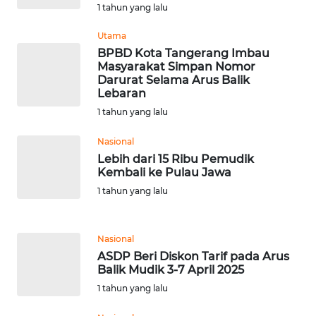
BENGKULU
1 tahun yang lalu
Utama
WN
BPBD Kota Tangerang Imbau
LAMPUNG
Masyarakat Simpan Nomor
Darurat Selama Arus Balik
Lebaran
WN
JATENG
1 tahun yang lalu
Nasional
WN
Lebih dari 15 Ribu Pemudik
NUSANTARA
Kembali ke Pulau Jawa
1 tahun yang lalu
WN
JOGJA
Nasional
WN
ASDP Beri Diskon Tarif pada Arus
JATIM
Balik Mudik 3-7 April 2025
1 tahun yang lalu
WN