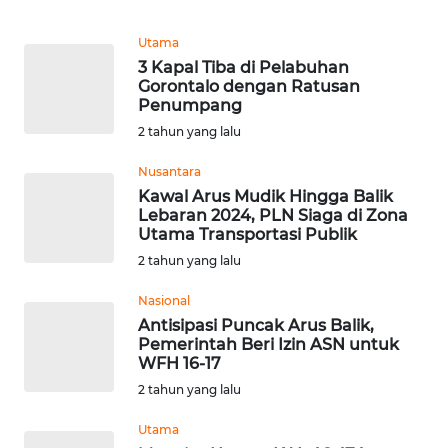
TOBA
Utama
3 Kapal Tiba di Pelabuhan
WN
Gorontalo dengan Ratusan
NIAS
Penumpang
2 tahun yang lalu
WN
LANGKAT
Nusantara
Kawal Arus Mudik Hingga Balik
Lebaran 2024, PLN Siaga di Zona
WN
Utama Transportasi Publik
TAPANULI
2 tahun yang lalu
SELATAN
Nasional
WN
Antisipasi Puncak Arus Balik,
TANJUNG
Pemerintah Beri Izin ASN untuk
LESUNG
WFH 16-17
2 tahun yang lalu
WN
Utama
KARO