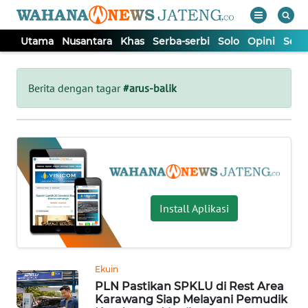
Utama
Nusantara
Khas
Serba-serbi
Solo
Opini
Sem
WAHANA
Tutup
TV
Berita dengan tagar
#arus-balik
UTAMA
NUSANTARA
KHAS
Install Aplikasi
SERBA-
SERBI
Ekuin
PLN Pastikan SPKLU di Rest Area
SOLO
Karawang Siap Melayani Pemudik