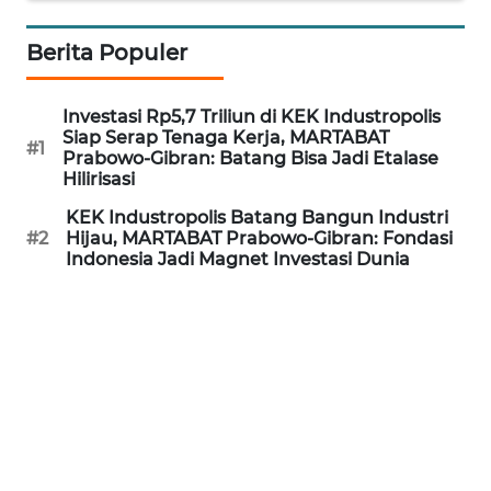
TANGERANG
Berita Populer
WN
BINJAI
Investasi Rp5,7 Triliun di KEK Industropolis
Siap Serap Tenaga Kerja, MARTABAT
WN
#1
Prabowo-Gibran: Batang Bisa Jadi Etalase
CIREBON
Hilirisasi
KEK Industropolis Batang Bangun Industri
WN
#2
Hijau, MARTABAT Prabowo-Gibran: Fondasi
INDRAMAYU
Indonesia Jadi Magnet Investasi Dunia
WN
KUNINGAN
WN
MAJALENGKA
WN
SUBANG