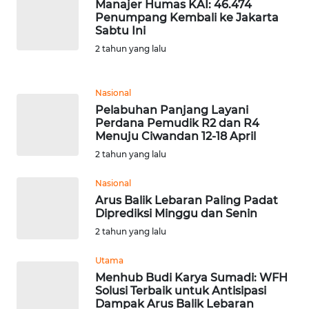
Manajer Humas KAI: 46.474
Penumpang Kembali ke Jakarta
WN
Sabtu Ini
SIMALUNGUN
2 tahun yang lalu
WN
LABUHANBATU
Nasional
Pelabuhan Panjang Layani
Perdana Pemudik R2 dan R4
WN
Menuju Ciwandan 12-18 April
TAPANULI
2 tahun yang lalu
TENGAH
Nasional
WN DELI
Arus Balik Lebaran Paling Padat
SERDANG
Diprediksi Minggu dan Senin
2 tahun yang lalu
WN
TEBING
Utama
TINGGI
Menhub Budi Karya Sumadi: WFH
Solusi Terbaik untuk Antisipasi
Dampak Arus Balik Lebaran