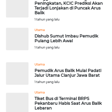
Peningkatan, KCIC Prediksi Akan
NTB
Terjadi Lonjakan di Puncak Arus
Balik
WN
1 tahun yang lalu
SULTENG
Utama
WN
Dishub Sumut Imbau Pemudik
SULBAR
Pulang Lebih Awal
1 tahun yang lalu
WN
BABEL
Utama
Pemudik Arus Balik Mulai Padati
WN
Jalur Utama Cianjur Jawa Barat
SUMBAR
1 tahun yang lalu
WN
Utama
SUMSEL
Tiket Bus di Terminal BRPS
Pekanbaru Habis Saat Arus Balik
Lebaran
WN