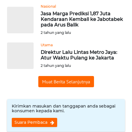
WN
Nasional
SAMOSIR
Jasa Marga Prediksi 1,87 Juta
Kendaraan Kembali ke Jabotabek
pada Arus Balik
WN
2 tahun yang lalu
PADANG
LAWAS
Utama
Direktur Lalu Lintas Metro Jaya:
WN
Atur Waktu Pulang ke Jakarta
SUMEDANG
2 tahun yang lalu
WN
Muat Berita Selanjutnya
CIANJUR
WN
KEPULAUAN
Kirimkan masukan dan tanggapan anda sebagai
konsumen kepada kami.
SERIBU
Suara Pembaca
WN