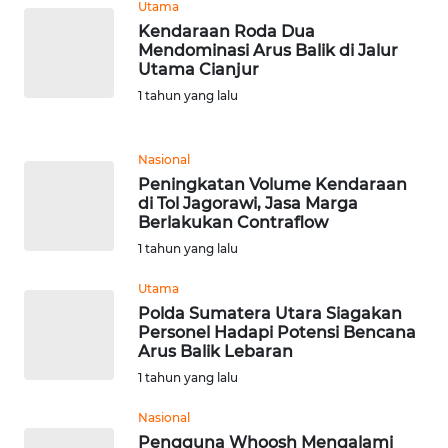
Utama
Kendaraan Roda Dua
Mendominasi Arus Balik di Jalur
WN
Utama Cianjur
PAPUA
BARAT
1 tahun yang lalu
WN
Nasional
RIAU
Peningkatan Volume Kendaraan
di Tol Jagorawi, Jasa Marga
WN
Berlakukan Contraflow
SERAMBI
1 tahun yang lalu
Utama
WN
Polda Sumatera Utara Siagakan
JAMBI
Personel Hadapi Potensi Bencana
Arus Balik Lebaran
WN
1 tahun yang lalu
SULTRA
Nasional
WN
Pengguna Whoosh Mengalami