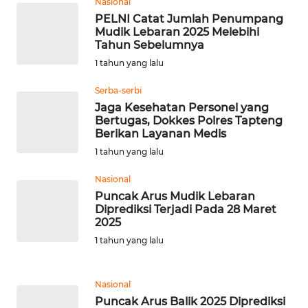
Nasional
BALI
PELNI Catat Jumlah Penumpang
Mudik Lebaran 2025 Melebihi
WN
Tahun Sebelumnya
KALBAR
1 tahun yang lalu
Serba-serbi
WN
KALTENG
Jaga Kesehatan Personel yang
Bertugas, Dokkes Polres Tapteng
Berikan Layanan Medis
WN
1 tahun yang lalu
KALTARA
Nasional
WN
Puncak Arus Mudik Lebaran
KALSEL
Diprediksi Terjadi Pada 28 Maret
2025
1 tahun yang lalu
WN
KALTIM
Nasional
WN
Puncak Arus Balik 2025 Diprediksi