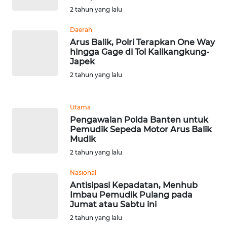
WN
2 tahun yang lalu
PAKPAK
Daerah
WN
Arus Balik, Polri Terapkan One Way
KARAWANG
hingga Gage di Tol Kalikangkung-
Japek
WN
2 tahun yang lalu
BEKASI
Utama
WN
Pengawalan Polda Banten untuk
BOGOR
Pemudik Sepeda Motor Arus Balik
Mudik
WN
2 tahun yang lalu
DEPOK
Nasional
Antisipasi Kepadatan, Menhub
WN
Imbau Pemudik Pulang pada
TAPANULI
Jumat atau Sabtu ini
UTARA
2 tahun yang lalu