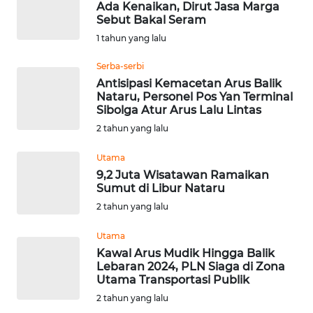
SULSEL
Ada Kenaikan, Dirut Jasa Marga
Sebut Bakal Seram
WN
1 tahun yang lalu
GORONTALO
Serba-serbi
Antisipasi Kemacetan Arus Balik
WN
Nataru, Personel Pos Yan Terminal
SULUT
Sibolga Atur Arus Lalu Lintas
2 tahun yang lalu
WN
MALUKU
Utama
9,2 Juta Wisatawan Ramaikan
Sumut di Libur Nataru
WN
2 tahun yang lalu
MALUT
Utama
WN
Kawal Arus Mudik Hingga Balik
DAIRI
Lebaran 2024, PLN Siaga di Zona
Utama Transportasi Publik
WN
2 tahun yang lalu
DANAU