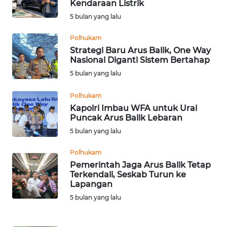
Kendaraan Listrik
OPINI
5 bulan yang lalu
Polhukam
SEMARANG
Strategi Baru Arus Balik, One Way
Nasional Diganti Sistem Bertahap
BOROBUDUR
5 bulan yang lalu
Polhukam
Informasi
Kapolri Imbau WFA untuk Urai
Puncak Arus Balik Lebaran
INDEKS
BERITA
5 bulan yang lalu
Polhukam
KONTAK
Pemerintah Jaga Arus Balik Tetap
KAMI
Terkendali, Seskab Turun ke
Lapangan
INFO
5 bulan yang lalu
IKLAN