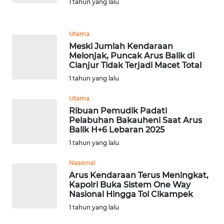
SUMUT
1 tahun yang lalu
WN
Utama
JAKARTA
Meski Jumlah Kendaraan
Melonjak, Puncak Arus Balik di
WN
Cianjur Tidak Terjadi Macet Total
JABAR
1 tahun yang lalu
Utama
WN
Ribuan Pemudik Padati
BANTEN
Pelabuhan Bakauheni Saat Arus
Balik H+6 Lebaran 2025
WN
1 tahun yang lalu
NTT
Nasional
Arus Kendaraan Terus Meningkat,
WN
Kapolri Buka Sistem One Way
KEPRI
Nasional Hingga Tol Cikampek
1 tahun yang lalu
WN
PAPUA