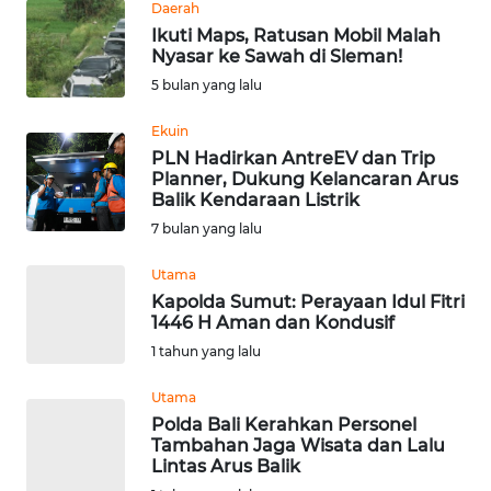
Daerah
TENTANG
Ikuti Maps, Ratusan Mobil Malah
KAMI
Nyasar ke Sawah di Sleman!
5 bulan yang lalu
PEDOMAN
MEDIA
Ekuin
SIBER
PLN Hadirkan AntreEV dan Trip
Planner, Dukung Kelancaran Arus
REDAKSI
Balik Kendaraan Listrik
7 bulan yang lalu
KARIR
Utama
Kapolda Sumut: Perayaan Idul Fitri
DISCLAIMER
1446 H Aman dan Kondusif
1 tahun yang lalu
Wahana
News
Utama
Regional
Polda Bali Kerahkan Personel
Tambahan Jaga Wisata dan Lalu
Lintas Arus Balik
WN