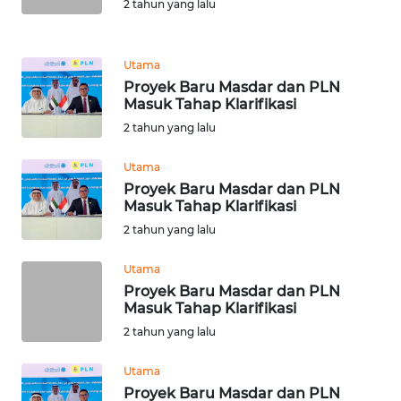
2 tahun yang lalu
WN
SIMALUNGUN
Utama
Proyek Baru Masdar dan PLN
WN
Masuk Tahap Klarifikasi
LABUHANBATU
2 tahun yang lalu
WN
Utama
TAPANULI
Proyek Baru Masdar dan PLN
TENGAH
Masuk Tahap Klarifikasi
2 tahun yang lalu
WN DELI
SERDANG
Utama
Proyek Baru Masdar dan PLN
Masuk Tahap Klarifikasi
WN
2 tahun yang lalu
TEBING
TINGGI
Utama
Proyek Baru Masdar dan PLN