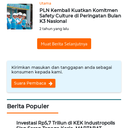
Utama
WN
PLN Kembali Kuatkan Komitmen
SAMOSIR
Safety Culture di Peringatan Bulan
K3 Nasional
WN
2 tahun yang lalu
PADANG
LAWAS
Muat Berita Selanjutnya
WN
SUMEDANG
Kirimkan masukan dan tanggapan anda sebagai
konsumen kepada kami.
WN
CIANJUR
Suara Pembaca
WN
KEPULAUAN
Berita Populer
SERIBU
WN
Investasi Rp5,7 Triliun di KEK Industropolis