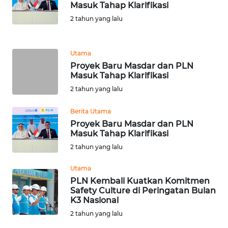
WN
Masuk Tahap Klarifikasi
PAKPAK
2 tahun yang lalu
WN
KARAWANG
Utama
Proyek Baru Masdar dan PLN
Masuk Tahap Klarifikasi
WN
BEKASI
2 tahun yang lalu
Berita Utama
WN
Proyek Baru Masdar dan PLN
BOGOR
Masuk Tahap Klarifikasi
2 tahun yang lalu
WN
DEPOK
Utama
PLN Kembali Kuatkan Komitmen
WN
Safety Culture di Peringatan Bulan
TAPANULI
K3 Nasional
UTARA
2 tahun yang lalu