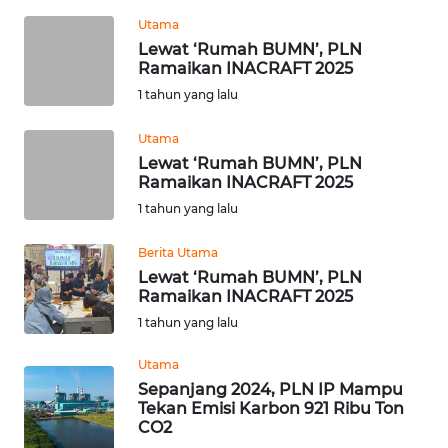
SUMUT
Utama
Lewat ‘Rumah BUMN’, PLN
WN
Ramaikan INACRAFT 2025
JAKARTA
1 tahun yang lalu
WN
Utama
JABAR
Lewat ‘Rumah BUMN’, PLN
Ramaikan INACRAFT 2025
WN
1 tahun yang lalu
BANTEN
Berita Utama
WN
Lewat ‘Rumah BUMN’, PLN
Ramaikan INACRAFT 2025
NTT
1 tahun yang lalu
WN
Utama
KEPRI
Sepanjang 2024, PLN IP Mampu
Tekan Emisi Karbon 921 Ribu Ton
WN
CO2
PAPUA