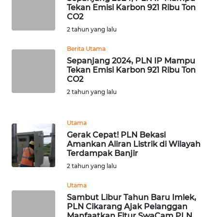
BENGKULU
Tekan Emisi Karbon 921 Ribu Ton
CO2
2 tahun yang lalu
WN
LAMPUNG
Berita Utama
Sepanjang 2024, PLN IP Mampu
WN
Tekan Emisi Karbon 921 Ribu Ton
JATENG
CO2
2 tahun yang lalu
WN
NUSANTARA
Utama
Gerak Cepat! PLN Bekasi
WN
Amankan Aliran Listrik di Wilayah
JOGJA
Terdampak Banjir
2 tahun yang lalu
WN
JATIM
Utama
Sambut Libur Tahun Baru Imlek,
PLN Cikarang Ajak Pelanggan
WN
Manfaatkan Fitur SwaCam PLN