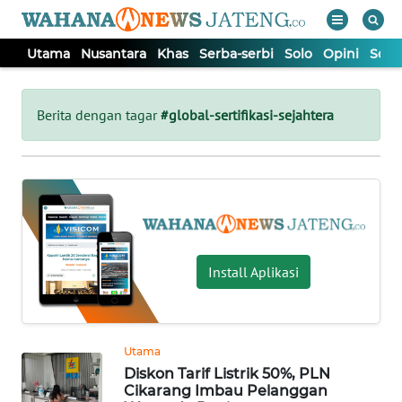
Utama
Nusantara
Khas
Serba-serbi
Solo
Opini
Sem
WAHANA
Tutup
TV
Berita dengan tagar
#global-sertifikasi-sejahtera
UTAMA
NUSANTARA
KHAS
Install Aplikasi
SERBA-
SERBI
Utama
Diskon Tarif Listrik 50%, PLN
SOLO
Cikarang Imbau Pelanggan