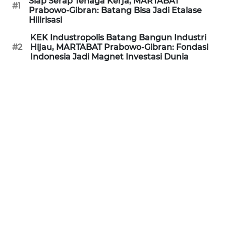
Siap Serap Tenaga Kerja, MARTABAT
TANGERANG
#1
Prabowo-Gibran: Batang Bisa Jadi Etalase
Hilirisasi
WN
KEK Industropolis Batang Bangun Industri
BINJAI
#2
Hijau, MARTABAT Prabowo-Gibran: Fondasi
Indonesia Jadi Magnet Investasi Dunia
WN
CIREBON
WN
INDRAMAYU
WN
KUNINGAN
WN
MAJALENGKA
WN
SUBANG