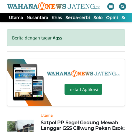
Utama
Nusantara
Khas
Serba-serbi
Solo
Opini
Sem
WAHANA
Tutup
TV
Berita dengan tagar
#gss
UTAMA
NUSANTARA
KHAS
Install Aplikasi
SERBA-
SERBI
Utama
Satpol PP Segel Gedung Mewah
SOLO
Langgar GSS Ciliwung Pekan Esok: