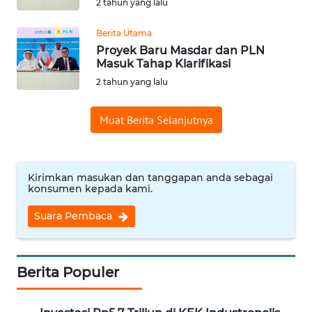
2 tahun yang lalu
WN
SAMOSIR
Berita Utama
Proyek Baru Masdar dan PLN
Masuk Tahap Klarifikasi
WN
PADANG
2 tahun yang lalu
LAWAS
Muat Berita Selanjutnya
WN
SUMEDANG
Kirimkan masukan dan tanggapan anda sebagai
WN
konsumen kepada kami.
CIANJUR
Suara Pembaca
WN
KEPULAUAN
SERIBU
Berita Populer
WN