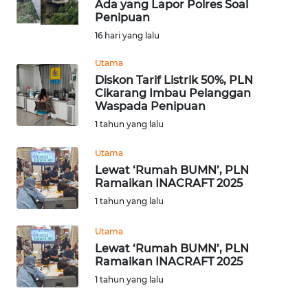
Ada yang Lapor Polres Soal
Penipuan
OPINI
16 hari yang lalu
SEMARANG
Utama
Diskon Tarif Listrik 50%, PLN
Cikarang Imbau Pelanggan
BOROBUDUR
Waspada Penipuan
1 tahun yang lalu
Informasi
Utama
INDEKS
Lewat ‘Rumah BUMN’, PLN
BERITA
Ramaikan INACRAFT 2025
1 tahun yang lalu
KONTAK
KAMI
Utama
Lewat ‘Rumah BUMN’, PLN
Ramaikan INACRAFT 2025
INFO
IKLAN
1 tahun yang lalu