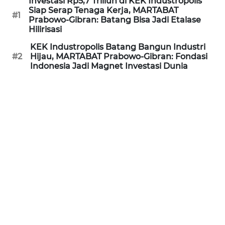
Investasi Rp5,7 Triliun di KEK Industropolis
TANGERANG
Siap Serap Tenaga Kerja, MARTABAT
#1
Prabowo-Gibran: Batang Bisa Jadi Etalase
WN
Hilirisasi
BINJAI
KEK Industropolis Batang Bangun Industri
#2
Hijau, MARTABAT Prabowo-Gibran: Fondasi
WN
Indonesia Jadi Magnet Investasi Dunia
CIREBON
WN
INDRAMAYU
WN
KUNINGAN
WN
MAJALENGKA
WN
SUBANG