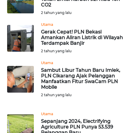
BALI
CO2
2 tahun yang lalu
WN
KALBAR
Utama
Gerak Cepat! PLN Bekasi
Amankan Aliran Listrik di Wilayah
WN
Terdampak Banjir
KALTENG
2 tahun yang lalu
WN
Utama
KALTARA
Sambut Libur Tahun Baru Imlek,
PLN Cikarang Ajak Pelanggan
Manfaatkan Fitur SwaCam PLN
WN
Mobile
KALSEL
2 tahun yang lalu
WN
KALTIM
Utama
Sepanjang 2024, Electrifying
Agriculture PLN Punya 53.539
WN
Pelanggan Baru