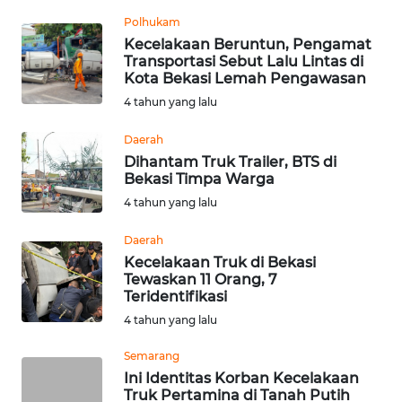
TENTANG
Polhukam
KAMI
Kecelakaan Beruntun, Pengamat
Transportasi Sebut Lalu Lintas di
PEDOMAN
Kota Bekasi Lemah Pengawasan
MEDIA
4 tahun yang lalu
SIBER
Daerah
Dihantam Truk Trailer, BTS di
REDAKSI
Bekasi Timpa Warga
4 tahun yang lalu
KARIR
Daerah
DISCLAIMER
Kecelakaan Truk di Bekasi
Tewaskan 11 Orang, 7
Teridentifikasi
Wahana
News
4 tahun yang lalu
Regional
Semarang
Ini Identitas Korban Kecelakaan
WN
Truk Pertamina di Tanah Putih