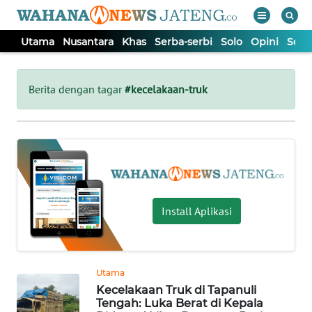
Utama
Nusantara
Khas
Serba-serbi
Solo
Opini
Sem
WAHANA
Tutup
TV
Berita dengan tagar
#kecelakaan-truk
UTAMA
NUSANTARA
KHAS
Install Aplikasi
SERBA-
SERBI
Utama
Kecelakaan Truk di Tapanuli
SOLO
Tengah: Luka Berat di Kepala