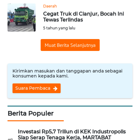
BALI
Daerah
Cegat Truk di Cianjur, Bocah Ini
WN
Tewas Terlindas
KALBAR
5 tahun yang lalu
WN
Muat Berita Selanjutnya
KALTENG
WN
Kirimkan masukan dan tanggapan anda sebagai
KALTARA
konsumen kepada kami.
WN
Suara Pembaca
KALSEL
WN
Berita Populer
KALTIM
Investasi Rp5,7 Triliun di KEK Industropolis
WN
Siap Serap Tenaga Kerja, MARTABAT