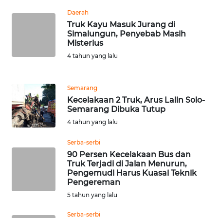
Daerah
Truk Kayu Masuk Jurang di
WN
Simalungun, Penyebab Masih
PAPUA
Misterius
BARAT
4 tahun yang lalu
WN
RIAU
Semarang
Kecelakaan 2 Truk, Arus Lalin Solo-
WN
Semarang Dibuka Tutup
SERAMBI
4 tahun yang lalu
WN
Serba-serbi
JAMBI
90 Persen Kecelakaan Bus dan
Truk Terjadi di Jalan Menurun,
Pengemudi Harus Kuasai Teknik
WN
Pengereman
SULTRA
5 tahun yang lalu
WN
Serba-serbi