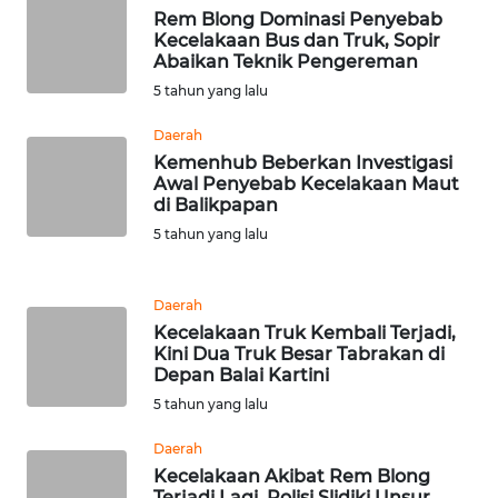
NTB
Rem Blong Dominasi Penyebab
Kecelakaan Bus dan Truk, Sopir
Abaikan Teknik Pengereman
WN
5 tahun yang lalu
SULTENG
Daerah
WN
Kemenhub Beberkan Investigasi
SULBAR
Awal Penyebab Kecelakaan Maut
di Balikpapan
5 tahun yang lalu
WN
BABEL
Daerah
WN
Kecelakaan Truk Kembali Terjadi,
SUMBAR
Kini Dua Truk Besar Tabrakan di
Depan Balai Kartini
WN
5 tahun yang lalu
SUMSEL
Daerah
Kecelakaan Akibat Rem Blong
WN
Terjadi Lagi, Polisi Slidiki Unsur