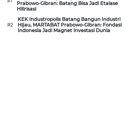
#1
SULSEL
Prabowo-Gibran: Batang Bisa Jadi Etalase
Hilirisasi
WN
KEK Industropolis Batang Bangun Industri
GORONTALO
#2
Hijau, MARTABAT Prabowo-Gibran: Fondasi
Indonesia Jadi Magnet Investasi Dunia
WN
SULUT
WN
MALUKU
WN
MALUT
WN
DAIRI
WN
DANAU