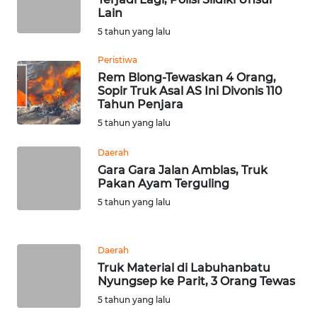
BENGKULU
Lain
5 tahun yang lalu
WN
LAMPUNG
Peristiwa
Rem Blong-Tewaskan 4 Orang,
Sopir Truk Asal AS Ini Divonis 110
WN
Tahun Penjara
JATENG
5 tahun yang lalu
WN
Daerah
NUSANTARA
Gara Gara Jalan Amblas, Truk
Pakan Ayam Terguling
WN
5 tahun yang lalu
JOGJA
Daerah
WN
Truk Material di Labuhanbatu
JATIM
Nyungsep ke Parit, 3 Orang Tewas
5 tahun yang lalu
WN