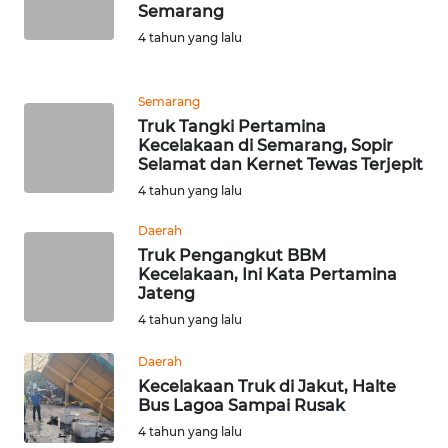
SUMUT
Semarang
4 tahun yang lalu
WN
JAKARTA
Semarang
Truk Tangki Pertamina
WN
Kecelakaan di Semarang, Sopir
JABAR
Selamat dan Kernet Tewas Terjepit
4 tahun yang lalu
WN
BANTEN
Daerah
Truk Pengangkut BBM
Kecelakaan, Ini Kata Pertamina
WN
Jateng
NTT
4 tahun yang lalu
WN
Daerah
KEPRI
Kecelakaan Truk di Jakut, Halte
Bus Lagoa Sampai Rusak
WN
4 tahun yang lalu
PAPUA