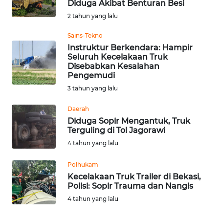
Diduga Akibat Benturan Besi
OPINI
2 tahun yang lalu
Sains-Tekno
SEMARANG
Instruktur Berkendara: Hampir
Seluruh Kecelakaan Truk
Disebabkan Kesalahan
BOROBUDUR
Pengemudi
3 tahun yang lalu
Informasi
Daerah
INDEKS
Diduga Sopir Mengantuk, Truk
BERITA
Terguling di Tol Jagorawi
4 tahun yang lalu
KONTAK
KAMI
Polhukam
Kecelakaan Truk Trailer di Bekasi,
Polisi: Sopir Trauma dan Nangis
INFO
IKLAN
4 tahun yang lalu