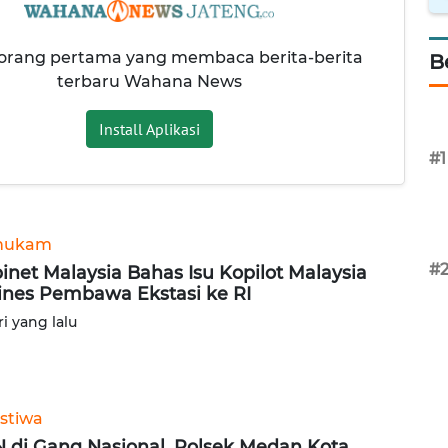
 orang pertama yang membaca berita-berita
B
terbaru Wahana News
Install Aplikasi
#1
hukam
#
inet Malaysia Bahas Isu Kopilot Malaysia
lines Pembawa Ekstasi ke RI
ri yang lalu
istiwa
 di Gang Nasional, Polsek Medan Kota