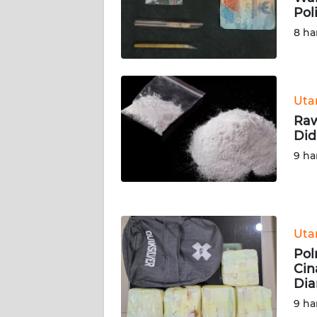
Pol
WN
PAPUA
8 ha
BARAT
WN
RIAU
Ut
Raw
Did
WN
SERAMBI
9 ha
WN
JAMBI
Ut
WN
Pol
SULTRA
Cin
Di
WN
9 ha
NTB