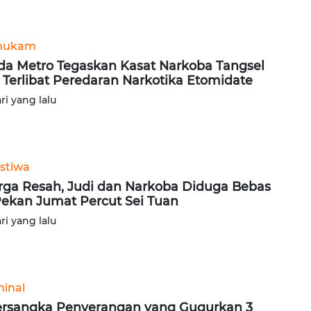
hukam
da Metro Tegaskan Kasat Narkoba Tangsel
 Terlibat Peredaran Narkotika Etomidate
ari yang lalu
istiwa
ga Resah, Judi dan Narkoba Diduga Bebas
Pekan Jumat Percut Sei Tuan
ari yang lalu
minal
ersangka Penyerangan yang Gugurkan 3