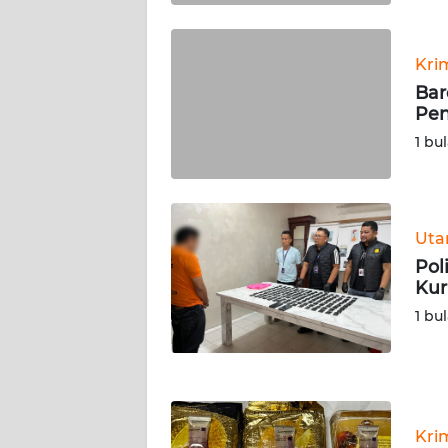
WN
KALBAR
Kri
Bar
WN
Pen
KALTENG
1 bu
WN
KALTARA
Ut
WN
Pol
KALSEL
Kur
1 bu
WN
KALTIM
WN
SULSEL
Kri