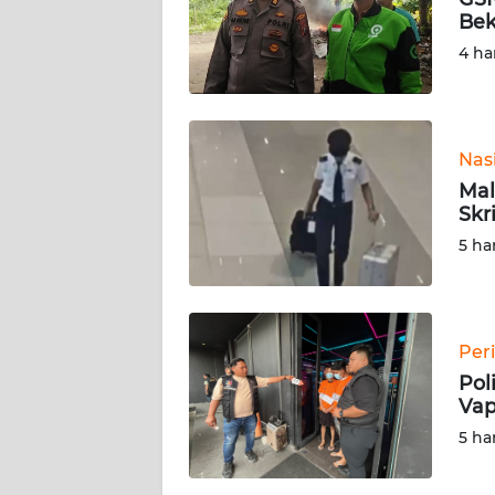
KAMI
Bek
4 ha
PEDOMAN
MEDIA
SIBER
Nas
REDAKSI
Mal
Skr
KARIR
5 ha
DISCLAIMER
Wahana
Per
News
Pol
Regional
Vap
5 ha
WN
SUMUT