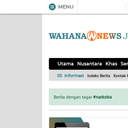
MENU
WAHANA
Tutup
TV
UTAMA
NUSANTARA
Utama
Nusantara
Khas
Ser
KHAS
Informasi
Indeks Berita
Kontak 
SERBA-
SERBI
Berita dengan tagar
#narkoba
SOLO