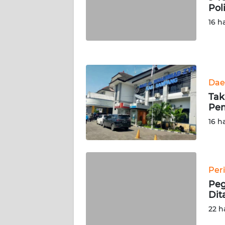
Pol
WN
16 h
LAMPUNG
WN
JATENG
Dae
WN
Tak
NUSANTARA
Pem
16 h
WN
JOGJA
WN
Per
JATIM
Peg
Dit
WN
22 h
BALI