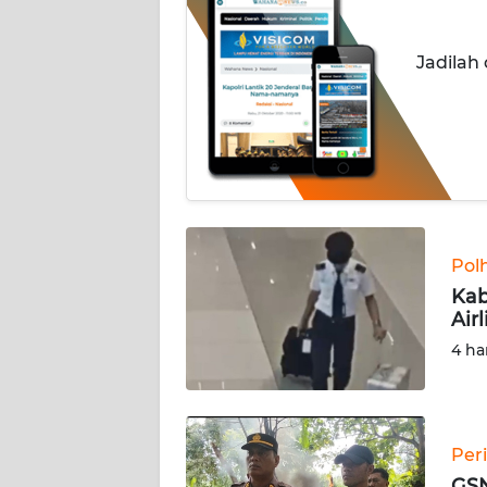
OPINI
Jadilah
SEMARANG
BOROBUDUR
Informasi
INDEKS
BERITA
Pol
Kab
KONTAK
Air
KAMI
4 ha
INFO
IKLAN
Per
TENTANG
GSN