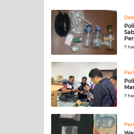
WN
JAKARTA
Dae
Pol
WN
Sab
JABAR
Pe
7 ha
WN
BANTEN
Per
WN
Pol
NTT
Mar
7 ha
WN
KEPRI
WN
Per
PAPUA
War