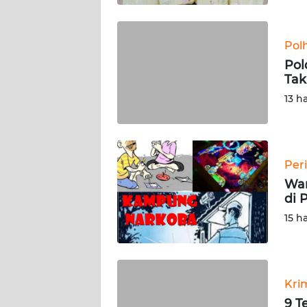
WN
SULTENG
Pol
Pol
Tak
WN
SULBAR
13 h
WN
BABEL
Per
WN
War
SUMBAR
di 
15 h
WN
SUMSEL
WN
Kri
BENGKULU
9 T