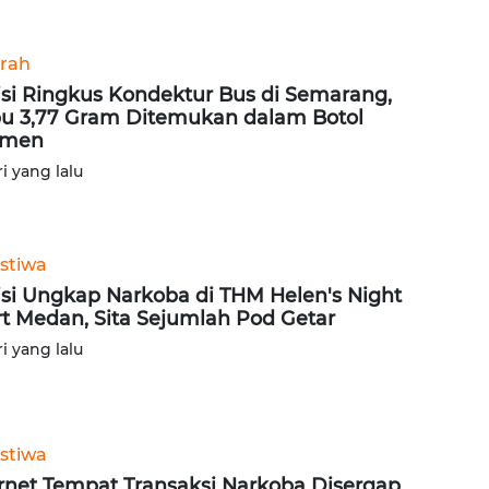
rah
isi Ringkus Kondektur Bus di Semarang,
u 3,77 Gram Ditemukan dalam Botol
rmen
ri yang lalu
istiwa
isi Ungkap Narkoba di THM Helen's Night
t Medan, Sita Sejumlah Pod Getar
ri yang lalu
istiwa
net Tempat Transaksi Narkoba Disergap