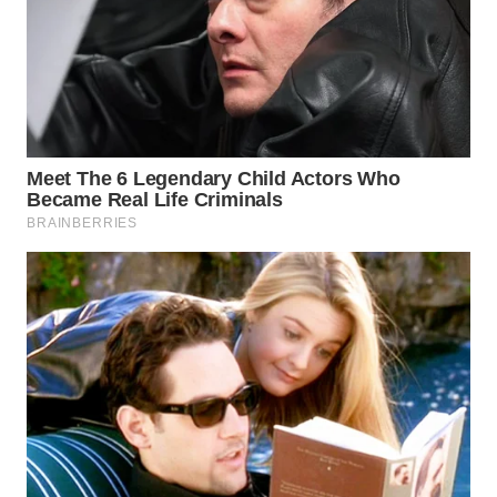
WN
PAKPAK
WN
KARAWANG
WN
BEKASI
WN
BOGOR
WN
DEPOK
WN
TAPANULI
UTARA