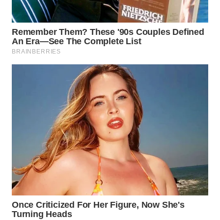
WN
SAMOSIR
WN
PADANG
LAWAS
WN
SUMEDANG
WN
CIANJUR
WN
KEPULAUAN
SERIBU
WN