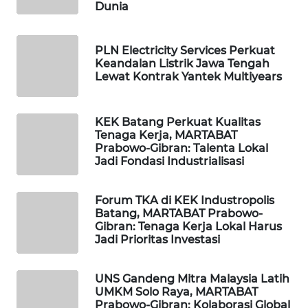
Dunia
LISTRIK
PLN Electricity Services Perkuat
MASYARAKAT
Keandalan Listrik Jawa Tengah
KELISTRIKAN
Lewat Kontrak Yantek Multiyears
WALINKI
ID
KEK Batang Perkuat Kualitas
Tenaga Kerja, MARTABAT
Prabowo-Gibran: Talenta Lokal
MAWAKA
Jadi Fondasi Industrialisasi
ID
Forum TKA di KEK Industropolis
MARTABAT
Batang, MARTABAT Prabowo-
NET
Gibran: Tenaga Kerja Lokal Harus
Jadi Prioritas Investasi
PLN
WATCH
UNS Gandeng Mitra Malaysia Latih
UMKM Solo Raya, MARTABAT
MKLI
Prabowo-Gibran: Kolaborasi Global