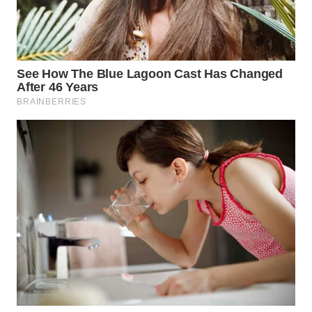
LIKUPANG
WN
LABUANBAJO
WN
BORNEO
Wahana
Media
Group
WAHANA
NEWS
WAHANA
TANI
WAHANA