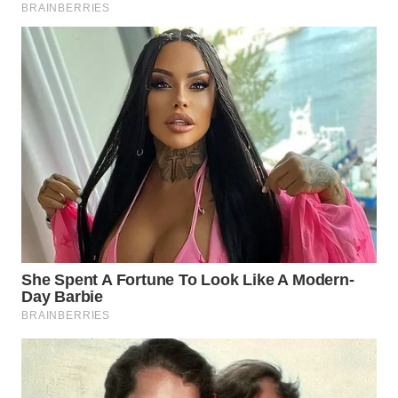
TANGERANG
WN
BINJAI
WN
CIREBON
WN
INDRAMAYU
WN
KUNINGAN
WN
MAJALENGKA
WN
SUBANG