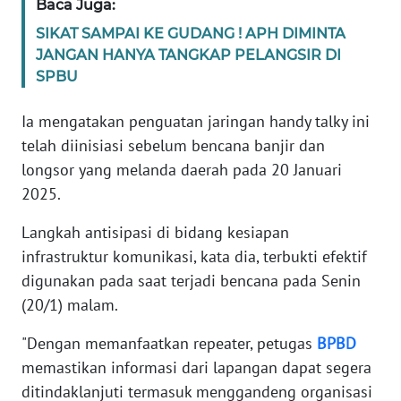
Baca Juga:
SIKAT SAMPAI KE GUDANG ! APH DIMINTA
WN
JANGAN HANYA TANGKAP PELANGSIR DI
PAPUA
SPBU
BARAT
Ia mengatakan penguatan jaringan handy talky ini
WN
telah diinisiasi sebelum bencana banjir dan
RIAU
longsor yang melanda daerah pada 20 Januari
2025.
WN
SERAMBI
Langkah antisipasi di bidang kesiapan
infrastruktur komunikasi, kata dia, terbukti efektif
WN
digunakan pada saat terjadi bencana pada Senin
JAMBI
(20/1) malam.
WN
"Dengan memanfaatkan repeater, petugas
BPBD
SULTRA
memastikan informasi dari lapangan dapat segera
ditindaklanjuti termasuk menggandeng organisasi
WN