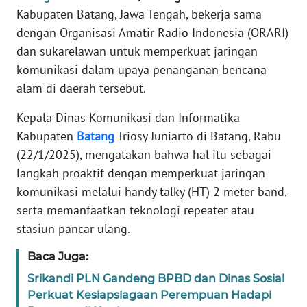
TENTANG
Kabupaten Batang, Jawa Tengah, bekerja sama
KAMI
dengan Organisasi Amatir Radio Indonesia (ORARI)
dan sukarelawan untuk memperkuat jaringan
PEDOMAN
komunikasi dalam upaya penanganan bencana
MEDIA
alam di daerah tersebut.
SIBER
Kepala Dinas Komunikasi dan Informatika
REDAKSI
Kabupaten
Batang
Triosy Juniarto di Batang, Rabu
(22/1/2025), mengatakan bahwa hal itu sebagai
KARIR
langkah proaktif dengan memperkuat jaringan
komunikasi melalui handy talky (HT) 2 meter band,
DISCLAIMER
serta memanfaatkan teknologi repeater atau
stasiun pancar ulang.
Wahana
News
Baca Juga:
Regional
Srikandi PLN Gandeng BPBD dan Dinas Sosial
WN
Perkuat Kesiapsiagaan Perempuan Hadapi