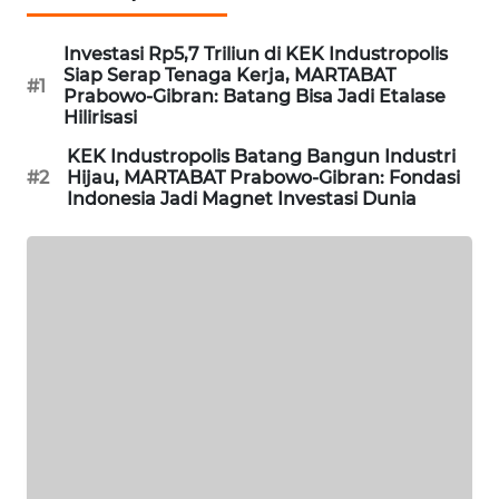
NEWS
Investasi Rp5,7 Triliun di KEK Industropolis
SITUNGIR
Siap Serap Tenaga Kerja, MARTABAT
#1
Prabowo-Gibran: Batang Bisa Jadi Etalase
NEWS
Hilirisasi
SIDIKALANG
KEK Industropolis Batang Bangun Industri
#2
Hijau, MARTABAT Prabowo-Gibran: Fondasi
NEWS
Indonesia Jadi Magnet Investasi Dunia
SIBARAGAS
NEWS
METRO
SIANTAR
NEWS
METRO
MEDAN
NEWS