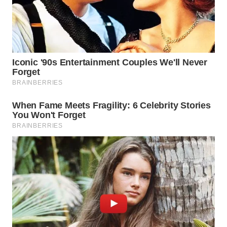
BOROBUDUR
WN
MADURA
WN
SURABAYA
WN
NATUNA
WN
BINTAN
WN
MANDALIKA
WN