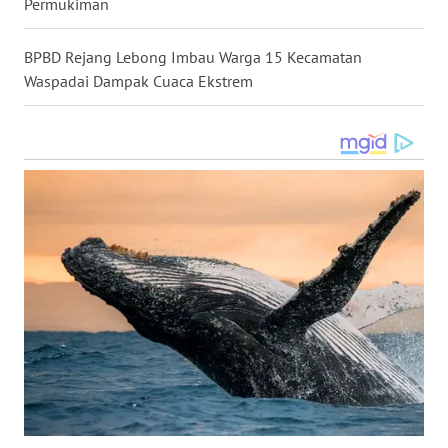
Permukiman
SULSEL
BPBD Rejang Lebong Imbau Warga 15 Kecamatan
WN
GORONTALO
Waspadai Dampak Cuaca Ekstrem
WN
SULUT
WN
MALUKU
WN
MALUT
WN
DAIRI
WN
DANAU