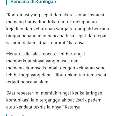
SUMUT
Bencana di Kuningan
"Koordinasi yang cepat dan akurat antar-instansi
WN
JAKARTA
memang harus diperlukan untuk melaporkan
kejadian dan kebutuhan warga terdampak bencana
WN
hingga penanganan bencana bisa cepat dan tepat
JABAR
sasaran dalam situasi darurat," katanya.
WN
Menurut dia, alat repeater ini berfungsi
BANTEN
memperkuat sinyal yang masuk dan
memancarkannya kembali dengan kekuatan yang
WN
lebih tinggi yang dapat dibutuhkan terutama saat
NTT
terjadi bencana alam.
WN
"Alat repeater ini memilik fungsi ketika jaringan
KEPRI
komunikasi lain terganggu akibat listrik padam
atau kendala teknis lainnya," Katanya.
WN
PAPUA