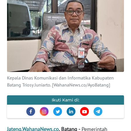
OPINI
SEMARANG
BOROBUDUR
Informasi
INDEKS
BERITA
Kepala Dinas Komunikasi dan Informatika Kabupaten
Batang Triosy Juniarto. [WahanaNews.co/AyoBatang]
KONTAK
KAMI
Ikuti Kami di:
INFO
IKLAN
Jateng.WahanaNews.co
, Batang -
Pemerintah