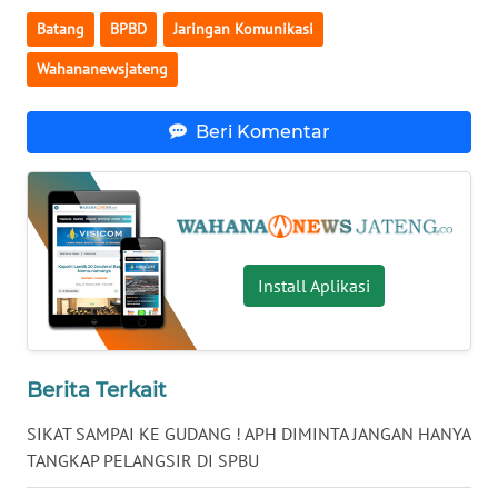
BENGKULU
Batang
BPBD
Jaringan Komunikasi
Wahananewsjateng
WN
LAMPUNG
Beri Komentar
WN
JATENG
WN
NUSANTARA
Install Aplikasi
WN
JOGJA
Berita Terkait
WN
JATIM
SIKAT SAMPAI KE GUDANG ! APH DIMINTA JANGAN HANYA
TANGKAP PELANGSIR DI SPBU
WN