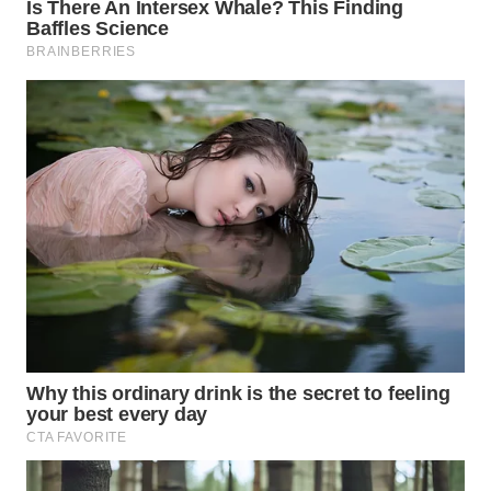
TOBA
WN
NIAS
WN
LANGKAT
WN
TAPANULI
SELATAN
WN
TANJUNG
LESUNG
WN
KARO