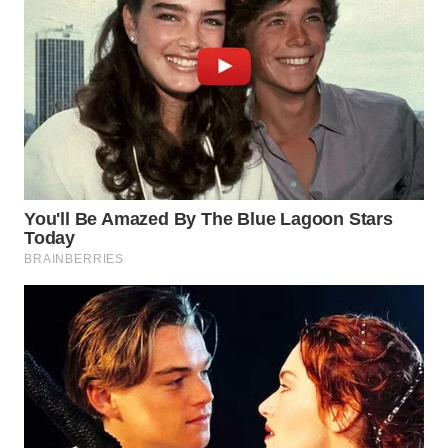
WN
SUKABUMI
WN
PURWAKARTA
WN
PRIANGAN
TIMUR
WN
SEMARANG
WN
SOLO
WN