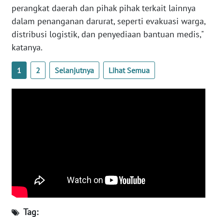
perangkat daerah dan pihak pihak terkait lainnya
NTB
dalam penanganan darurat, seperti evakuasi warga,
distribusi logistik, dan penyediaan bantuan medis,"
WN
SULTENG
katanya.
WN
1
2
Selanjutnya
Lihat Semua
SULBAR
WN
BABEL
WN
SUMBAR
WN
SUMSEL
Tag:
WN