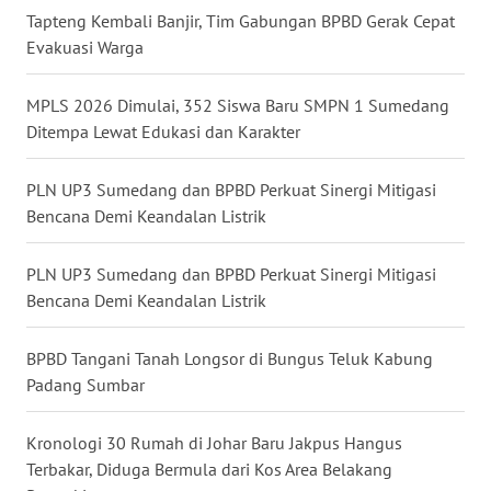
BALI
Tapteng Kembali Banjir, Tim Gabungan BPBD Gerak Cepat
Evakuasi Warga
WN
KALBAR
MPLS 2026 Dimulai, 352 Siswa Baru SMPN 1 Sumedang
Ditempa Lewat Edukasi dan Karakter
WN
KALTENG
PLN UP3 Sumedang dan BPBD Perkuat Sinergi Mitigasi
Bencana Demi Keandalan Listrik
WN
KALTARA
PLN UP3 Sumedang dan BPBD Perkuat Sinergi Mitigasi
Bencana Demi Keandalan Listrik
WN
KALSEL
BPBD Tangani Tanah Longsor di Bungus Teluk Kabung
Padang Sumbar
WN
KALTIM
Kronologi 30 Rumah di Johar Baru Jakpus Hangus
Terbakar, Diduga Bermula dari Kos Area Belakang
WN