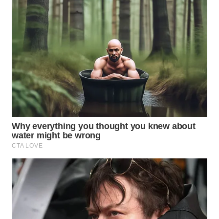
WN
SIMALUNGUN
WN
LABUHANBATU
WN
TAPANULI
TENGAH
WN DELI
SERDANG
WN
TEBING
TINGGI