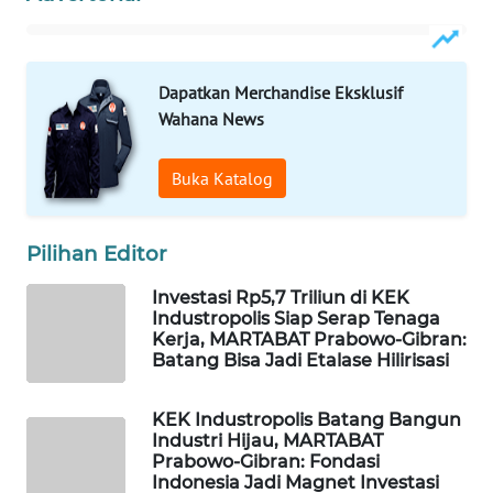
PERSONA
WAHANA
OTOMOTIF
Dapatkan Merchandise Eksklusif
Wahana News
WAHANA
HEALTH
Buka Katalog
WAHANA
Pilihan Editor
DESA
WISATA
Investasi Rp5,7 Triliun di KEK
Industropolis Siap Serap Tenaga
LAPAK
Kerja, MARTABAT Prabowo-Gibran:
WAHANA
Batang Bisa Jadi Etalase Hilirisasi
Wahana
KEK Industropolis Batang Bangun
Network
Industri Hijau, MARTABAT
Prabowo-Gibran: Fondasi
Indonesia Jadi Magnet Investasi
KONSUMEN