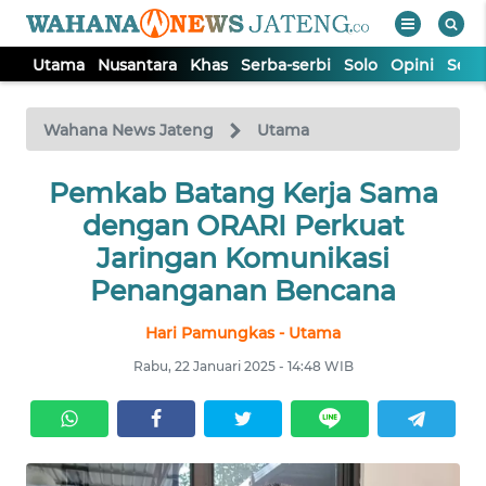
Utama
Nusantara
Khas
Serba-serbi
Solo
Opini
Sem
WAHANA
Tutup
TV
Wahana News Jateng
Utama
UTAMA
Pemkab Batang Kerja Sama
dengan ORARI Perkuat
NUSANTARA
Jaringan Komunikasi
Penanganan Bencana
KHAS
Hari Pamungkas - Utama
Rabu, 22 Januari 2025 - 14:48 WIB
SERBA-
SERBI
SOLO