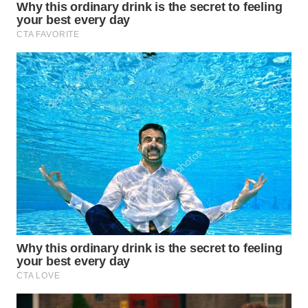
ADVOKAT
WAHANA
INFRASTRUKTUR
WAHANA
KONSUMEN
WAHANA
LISTRIK
WAHANA
TRAVEL
WAHANA
TV
WAHANANEWS