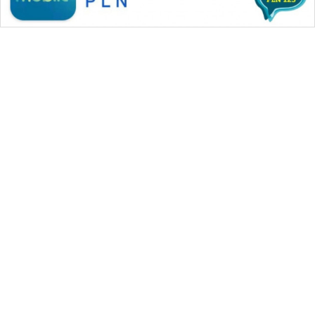
WAHANA MEDIA GROUP
|
|
|
WAHANA NEWS co
WAHANA TANI
WAHANA ADVOKAT
|
|
WAHANA INFRASTRUKTUR
WAHANA KONSUMEN
|
|
|
WAHANA LISTRIK
WAHANA TRAVEL
WAHANA TV
|
|
|
WAHANANEWS id
WAHANANEWS CO ID
WAHANANEWS NET
|
|
|
WAHANA SPORT ID
Wahana UMKM
Wahana Seleb
|
|
|
Wahana Persona
Wahana Otomotif
Wahana Health
|
Wahana Desa Wisata
Lapak Wahana