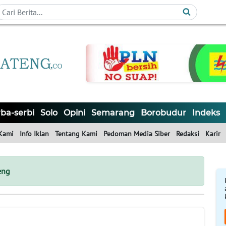
ba-serbi
Solo
Opini
Semarang
Borobudur
Indeks
Kami
Info Iklan
Tentang Kami
Pedoman Media Siber
Redaksi
Karir
eng