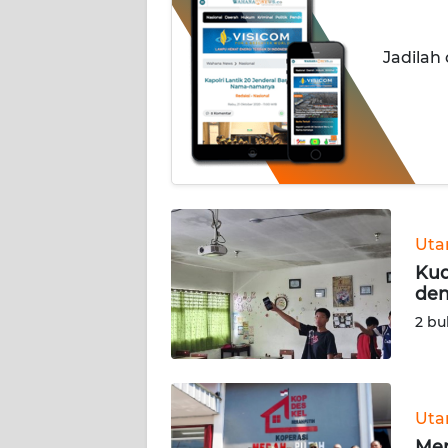
OPINI
Jadilah
SEMARANG
BOROBUDUR
Informasi
INDEKS
BERITA
Ut
Kud
KONTAK
den
KAMI
2 bu
INFO
IKLAN
Ut
TENTANG
Men