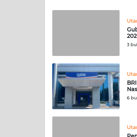
WN
JAKARTA
Ut
Gub
WN
202
JABAR
3 bu
WN
BANTEN
Ut
WN
BRI
NTT
Nas
6 bu
WN
KEPRI
WN
Ut
PAPUA
Pem