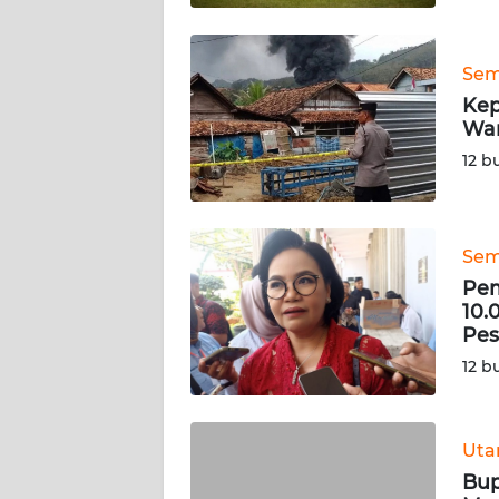
WN
SULTENG
Sem
Kep
War
WN
SULBAR
12 b
WN
BABEL
Sem
Pem
WN
10.
SUMBAR
Pes
12 b
WN
SUMSEL
Ut
WN
Bup
BENGKULU