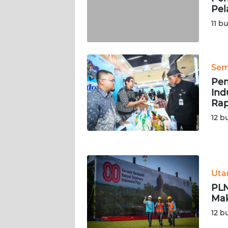
Pel
WN
PAPUA
11 b
BARAT
WN
Sem
RIAU
Pe
Ind
WN
Rap
SERAMBI
12 b
WN
JAMBI
Ut
WN
SULTRA
PLN
Mak
WN
12 b
NTB