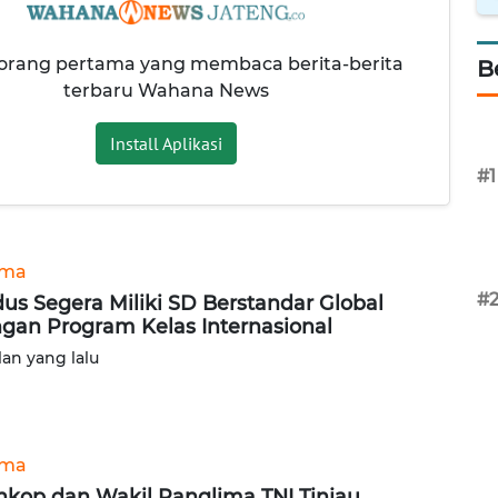
 orang pertama yang membaca berita-berita
B
terbaru Wahana News
Install Aplikasi
#1
ama
#
us Segera Miliki SD Berstandar Global
gan Program Kelas Internasional
lan yang lalu
ama
kop dan Wakil Panglima TNI Tinjau