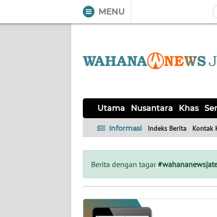
MENU
WAHANA
Tutup
TV
UTAMA
NUSANTARA
Utama
Nusantara
Khas
Ser
KHAS
Informasi
Indeks Berita
Kontak 
SERBA-
SERBI
Berita dengan tagar
#wahananewsjat
SOLO