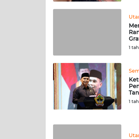
WN
Ut
KALBAR
Men
Ran
WN
Gra
KALTENG
1 ta
WN
KALTARA
Sem
Ket
WN
Pem
KALSEL
Tan
1 ta
WN
KALTIM
WN
SULSEL
Ut