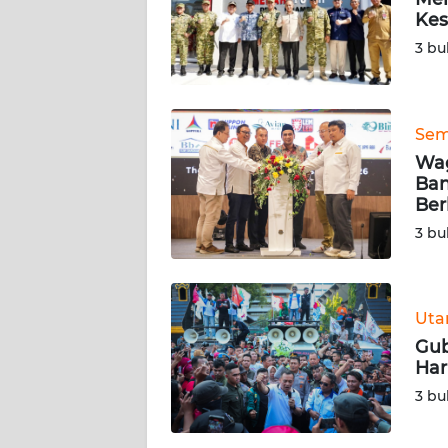
KAMI
Kes
3 bu
PEDOMAN
MEDIA
SIBER
Sem
REDAKSI
Wa
Ban
Ber
KARIR
3 bu
DISCLAIMER
Wahana
Ut
News
Gub
Regional
Har
3 bu
WN
SUMUT