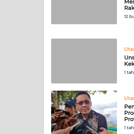
Mes
Rak
WN
12 b
LAMPUNG
WN
JATENG
Ut
WN
Uns
NUSANTARA
Kek
1 ta
WN
JOGJA
Ut
WN
JATIM
Pem
Pro
Pro
WN
1 ta
BALI