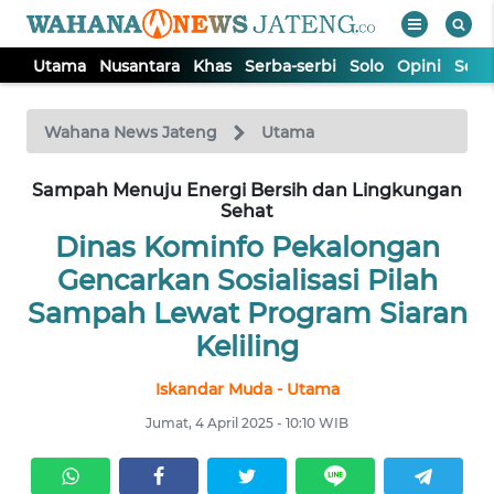
Utama
Nusantara
Khas
Serba-serbi
Solo
Opini
Sem
WAHANA
Tutup
TV
Wahana News Jateng
Utama
UTAMA
Sampah Menuju Energi Bersih dan Lingkungan
Sehat
Dinas Kominfo Pekalongan
NUSANTARA
Gencarkan Sosialisasi Pilah
Sampah Lewat Program Siaran
KHAS
Keliling
SERBA-
Iskandar Muda - Utama
SERBI
Jumat, 4 April 2025 - 10:10 WIB
SOLO