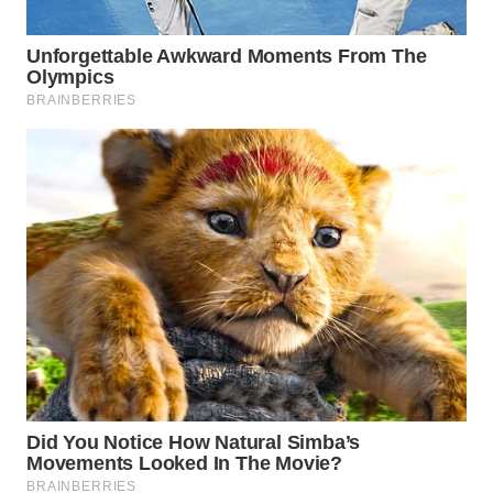
LIKUPANG
WN
LABUANBAJO
WN
BORNEO
Wahana
Media
Group
WAHANA
NEWS
WAHANA
TANI
WAHANA