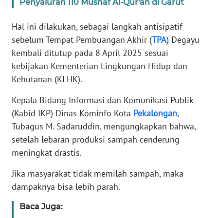
SUMUT
Penyaluran 110 Mushaf Al-Qur'an di Garut
Hal ini dilakukan, sebagai langkah antisipatif
WN
JAKARTA
sebelum Tempat Pembuangan Akhir (
TPA
) Degayu
kembali ditutup pada 8 April 2025 sesuai
WN
kebijakan Kementerian Lingkungan Hidup dan
JABAR
Kehutanan (KLHK).
Kepala Bidang Informasi dan Komunikasi Publik
WN
BANTEN
(Kabid IKP) Dinas Kominfo Kota
Pekalongan
,
Tubagus M. Sadaruddin, mengungkapkan bahwa,
WN
setelah lebaran produksi sampah cenderung
NTT
meningkat drastis.
WN
Jika masyarakat tidak memilah sampah, maka
KEPRI
dampaknya bisa lebih parah.
Baca Juga:
WN
PAPUA