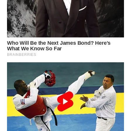
BOROBUDUR
WN
MADURA
WN
SURABAYA
WN
NATUNA
WN
BINTAN
WN
MANDALIKA
WN