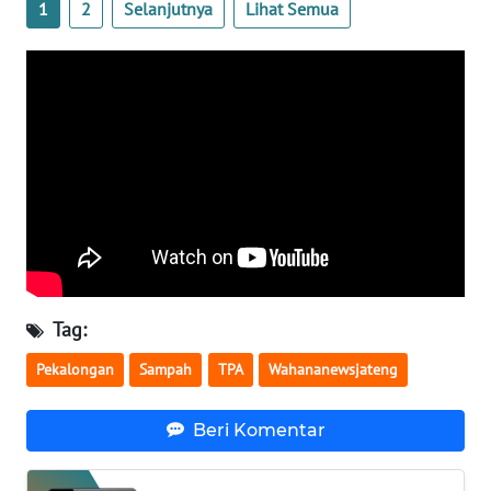
1
2
Selanjutnya
Lihat Semua
NTB
WN
SULTENG
WN
SULBAR
WN
BABEL
WN
Tag:
SUMBAR
Pekalongan
Sampah
TPA
Wahananewsjateng
WN
SUMSEL
Beri Komentar
WN