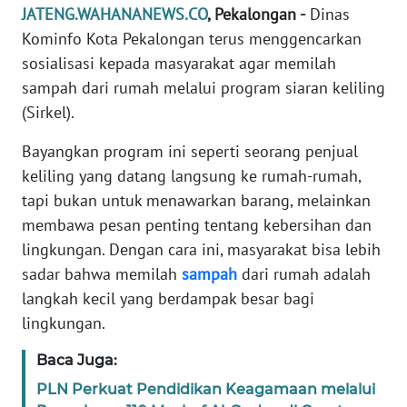
TENTANG
JATENG.WAHANANEWS.CO
, Pekalongan -
Dinas
KAMI
Kominfo Kota Pekalongan terus menggencarkan
sosialisasi kepada masyarakat agar memilah
PEDOMAN
sampah dari rumah melalui program siaran keliling
MEDIA
(Sirkel).
SIBER
Bayangkan program ini seperti seorang penjual
REDAKSI
keliling yang datang langsung ke rumah-rumah,
tapi bukan untuk menawarkan barang, melainkan
KARIR
membawa pesan penting tentang kebersihan dan
lingkungan. Dengan cara ini, masyarakat bisa lebih
DISCLAIMER
sadar bahwa memilah
sampah
dari rumah adalah
langkah kecil yang berdampak besar bagi
Wahana
lingkungan.
News
Regional
Baca Juga:
PLN Perkuat Pendidikan Keagamaan melalui
WN