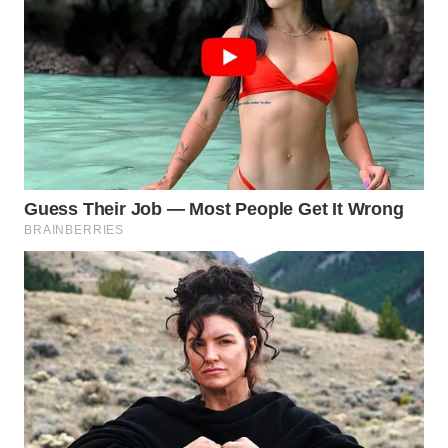
TOBA
WN
NIAS
WN
LANGKAT
WN
TAPANULI
SELATAN
WN
TANJUNG
LESUNG
WN
KARO