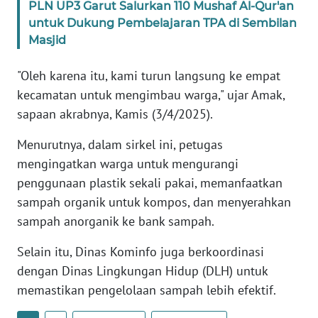
PLN UP3 Garut Salurkan 110 Mushaf Al-Qur'an
untuk Dukung Pembelajaran TPA di Sembilan
WN
Masjid
PAPUA
BARAT
"Oleh karena itu, kami turun langsung ke empat
kecamatan untuk mengimbau warga," ujar Amak,
WN
sapaan akrabnya, Kamis (3/4/2025).
RIAU
Menurutnya, dalam sirkel ini, petugas
WN
mengingatkan warga untuk mengurangi
SERAMBI
penggunaan plastik sekali pakai, memanfaatkan
sampah organik untuk kompos, dan menyerahkan
WN
sampah anorganik ke bank sampah.
JAMBI
Selain itu, Dinas Kominfo juga berkoordinasi
WN
dengan Dinas Lingkungan Hidup (DLH) untuk
SULTRA
memastikan pengelolaan sampah lebih efektif.
WN