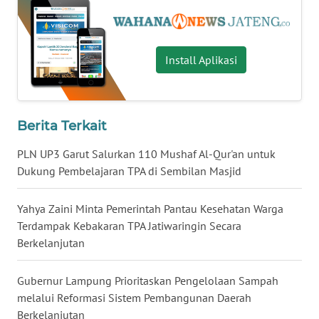
BENGKULU
WN
Install Aplikasi
LAMPUNG
WN
JATENG
Berita Terkait
WN
PLN UP3 Garut Salurkan 110 Mushaf Al-Qur'an untuk
NUSANTARA
Dukung Pembelajaran TPA di Sembilan Masjid
WN
Yahya Zaini Minta Pemerintah Pantau Kesehatan Warga
JOGJA
Terdampak Kebakaran TPA Jatiwaringin Secara
Berkelanjutan
WN
JATIM
Gubernur Lampung Prioritaskan Pengelolaan Sampah
melalui Reformasi Sistem Pembangunan Daerah
WN
Berkelanjutan