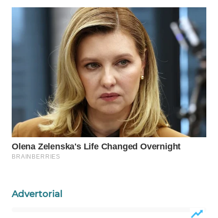
ADVOKAT
WAHANA
INFRASTRUKTUR
WAHANA
KONSUMEN
WAHANA
LISTRIK
WAHANA
TRAVEL
WAHANA
TV
Advertorial
WAHANANEWS