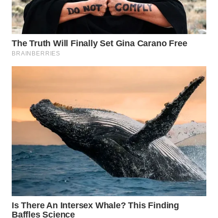
WN
SIMALUNGUN
WN
LABUHANBATU
WN
TAPANULI
TENGAH
WN DELI
SERDANG
WN
TEBING
TINGGI