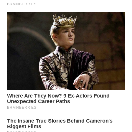
WN
PAKPAK
WN
KARAWANG
WN
BEKASI
WN
BOGOR
WN
DEPOK
WN
TAPANULI
UTARA