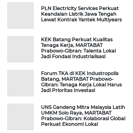
PERSONA
PLN Electricity Services Perkuat
Keandalan Listrik Jawa Tengah
WAHANA
Lewat Kontrak Yantek Multiyears
OTOMOTIF
KEK Batang Perkuat Kualitas
WAHANA
Tenaga Kerja, MARTABAT
HEALTH
Prabowo-Gibran: Talenta Lokal
Jadi Fondasi Industrialisasi
WAHANA
DESA
Forum TKA di KEK Industropolis
WISATA
Batang, MARTABAT Prabowo-
Gibran: Tenaga Kerja Lokal Harus
LAPAK
Jadi Prioritas Investasi
WAHANA
UNS Gandeng Mitra Malaysia Latih
Wahana
UMKM Solo Raya, MARTABAT
Network
Prabowo-Gibran: Kolaborasi Global
Perkuat Ekonomi Lokal
KONSUMEN