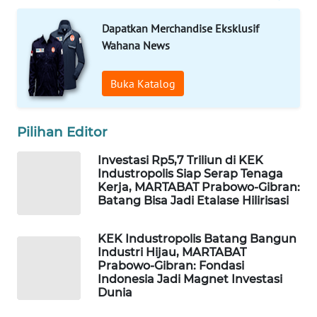
ID
Dapatkan Merchandise Eksklusif
Wahana News
WAHANANEWS
CO ID
Buka Katalog
WAHANANEWS
NET
Pilihan Editor
WAHANA
Investasi Rp5,7 Triliun di KEK
SPORT
Industropolis Siap Serap Tenaga
Kerja, MARTABAT Prabowo-Gibran:
Batang Bisa Jadi Etalase Hilirisasi
WAHANA
UMKM
KEK Industropolis Batang Bangun
Industri Hijau, MARTABAT
WAHANA
Prabowo-Gibran: Fondasi
SELEB
Indonesia Jadi Magnet Investasi
Dunia
WAHANA