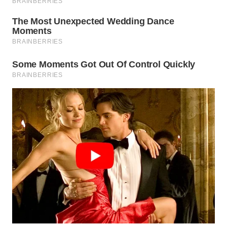
WN
SAMOSIR
WN
PADANG
LAWAS
WN
SUMEDANG
WN
CIANJUR
WN
KEPULAUAN
SERIBU
WN