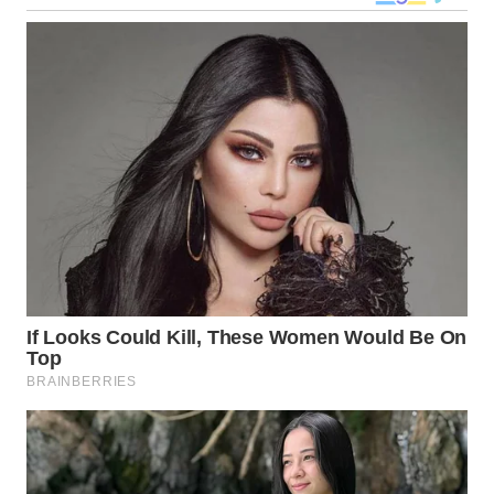
SULSEL
WN
GORONTALO
WN
SULUT
WN
MALUKU
WN
MALUT
WN
DAIRI
WN
DANAU