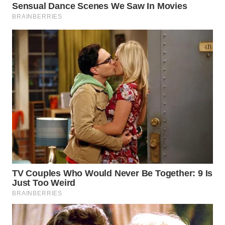
TANGERANG
WN
BINJAI
WN
CIREBON
WN
INDRAMAYU
WN
KUNINGAN
WN
MAJALENGKA
WN
SUBANG