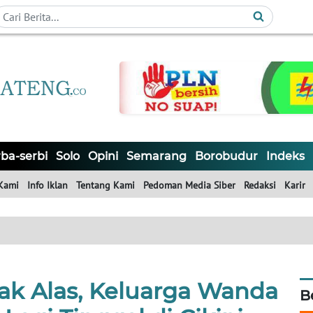
ba-serbi
Solo
Opini
Semarang
Borobudur
Indeks
Kami
Info Iklan
Tentang Kami
Pedoman Media Siber
Redaksi
Karir
Hak Alas, Keluarga Wanda
B