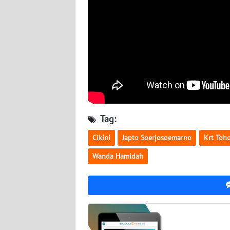
WN
SULTENG
WN
SULBAR
WN
BABEL
Tag:
WN
Cikini
Japto Soerjosoemarno
Krt Toh
SUMBAR
Wanda Hamidah
WN
SUMSEL
WN
BENGKULU