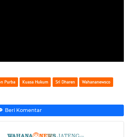
on Purba
Kuasa Hukum
Sri Dharen
Wahananewsco
Beri Komentar