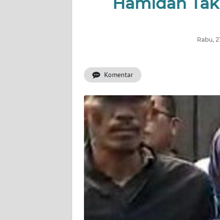
Hamidah Tak L
OPINI
SEMARANG
Rabu, 2
BOROBUDUR
Komentar
Informasi
INDEKS
BERITA
KONTAK
KAMI
INFO
IKLAN
TENTANG