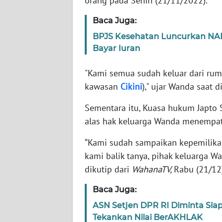
orang pada Senin (21/11/2022).
WN
Baca Juga:
JAKARTA
BPJS Kesehatan Luncurkan NADI
Bayar Iuran
WN
JABAR
"Kami semua sudah keluar dari ruma
kawasan
Cikini
)," ujar Wanda saat 
WN
BANTEN
Sementara itu, Kuasa hukum Japto
alas hak keluarga Wanda menempati
WN
NTT
“Kami sudah sampaikan kepemilikan
kami balik tanya, pihak keluarga W
WN
dikutip dari
WahanaTV,
Rabu (21/12
KEPRI
Baca Juga:
WN
ASN Setjen DPR RI Diminta Sia
PAPUA
Tekankan Nilai BerAKHLAK