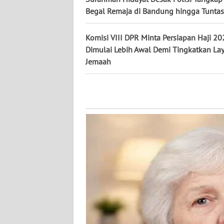
Begal Remaja di Bandung hingga Tuntas
WN
KALBAR
Komisi VIII DPR Minta Persiapan Haji 20
Dimulai Lebih Awal Demi Tingkatkan La
WN
Jemaah
KALTENG
WN
KALTARA
WN
KALSEL
WN
KALTIM
WN
SULSEL