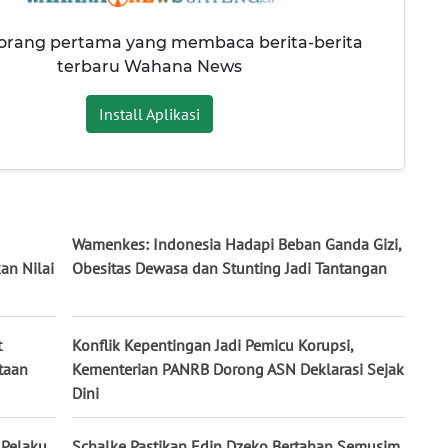
 orang pertama yang membaca berita-berita
terbaru Wahana News
Install Aplikasi
Wamenkes: Indonesia Hadapi Beban Ganda Gizi,
an Nilai
Obesitas Dewasa dan Stunting Jadi Tantangan
t
Konflik Kepentingan Jadi Pemicu Korupsi,
taan
Kementerian PANRB Dorong ASN Deklarasi Sejak
Dini
 Pelaku
Schalke Pastikan Edin Dzeko Bertahan Semusim