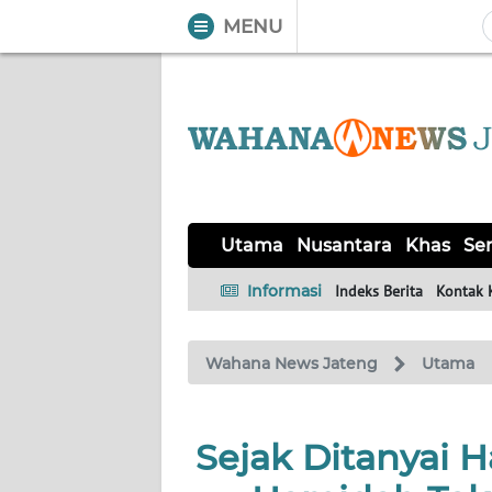
MENU
WAHANA
Tutup
TV
UTAMA
NUSANTARA
Utama
Nusantara
Khas
Ser
KHAS
Informasi
Indeks Berita
Kontak 
SERBA-
Wahana News Jateng
Utama
SERBI
SOLO
Sejak Ditanyai 