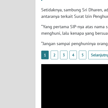
WN
Setidaknya, sambung Sri Dharen, a
PAPUA
antaranya terkait Surat Izin Penghu
BARAT
“Yang pertama SIP-nya atas nama s
WN
menghuni, lalu kenapa yang bersua
RIAU
“Jangan sampai penghuninya orang la
WN
SERAMBI
1
2
3
4
5
Selanjutn
WN
JAMBI
WN
SULTRA
WN
NTB