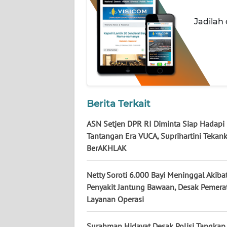
WN
Jadilah
LAMPUNG
WN
JATENG
WN
Berita Terkait
NUSANTARA
ASN Setjen DPR RI Diminta Siap Hadapi
WN
Tantangan Era VUCA, Suprihartini Tekank
JOGJA
BerAKHLAK
WN
Netty Soroti 6.000 Bayi Meninggal Akiba
JATIM
Penyakit Jantung Bawaan, Desak Pemera
Layanan Operasi
WN
BALI
Surahman Hidayat Desak Polisi Tangkap