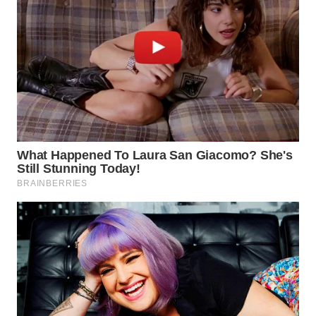
BOROBUDUR
WN
MADURA
WN
SURABAYA
WN
NATUNA
WN
BINTAN
WN
MANDALIKA
WN