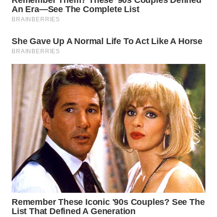
TANGERANG
WN
BINJAI
WN
CIREBON
WN
INDRAMAYU
WN
KUNINGAN
WN
MAJALENGKA
WN
SUBANG