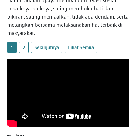
Hal ini adalah upaya membangun relasi sosial
NTB
sebaiknya-baiknya, saling membuka hati dan
pikiran, saling memaafkan, tidak ada dendam, serta
WN
melangkah bersama melaksanakan hal terbaik di
SULTENG
masyarakat.
WN
1
2
Selanjutnya
Lihat Semua
SULBAR
WN
BABEL
WN
SUMBAR
WN
SUMSEL
WN