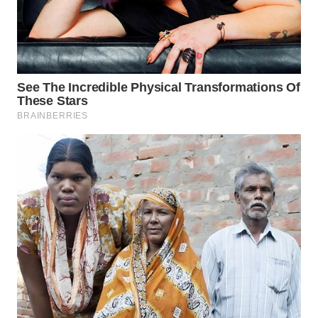
LIKUPANG
WN
LABUANBAJO
WN
BORNEO
Wahana
Media
Group
WAHANA
NEWS
WAHANA
TANI
WAHANA