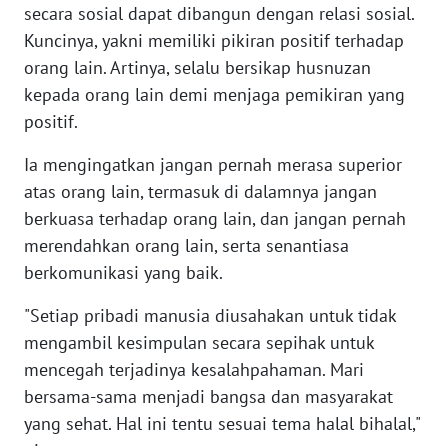
SUMUT
secara sosial dapat dibangun dengan relasi sosial.
Kuncinya, yakni memiliki pikiran positif terhadap
WN
orang lain. Artinya, selalu bersikap husnuzan
JAKARTA
kepada orang lain demi menjaga pemikiran yang
positif.
WN
JABAR
Ia mengingatkan jangan pernah merasa superior
atas orang lain, termasuk di dalamnya jangan
WN
berkuasa terhadap orang lain, dan jangan pernah
BANTEN
merendahkan orang lain, serta senantiasa
berkomunikasi yang baik.
WN
NTT
"Setiap pribadi manusia diusahakan untuk tidak
mengambil kesimpulan secara sepihak untuk
WN
mencegah terjadinya kesalahpahaman. Mari
KEPRI
bersama-sama menjadi bangsa dan masyarakat
yang sehat. Hal ini tentu sesuai tema halal bihalal,"
WN
PAPUA