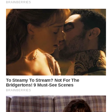
WN
SUKABUMI
WN
PURWAKARTA
WN
PRIANGAN
TIMUR
WN
SEMARANG
WN
SOLO
WN