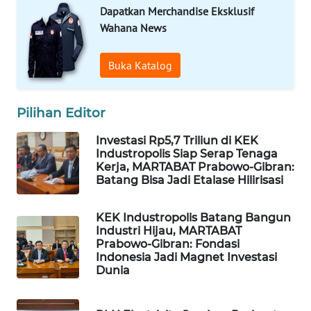
PERSONA
Dapatkan Merchandise Eksklusif
Wahana News
WAHANA
OTOMOTIF
Buka Katalog
WAHANA
HEALTH
Pilihan Editor
Investasi Rp5,7 Triliun di KEK
WAHANA
Industropolis Siap Serap Tenaga
DESA
Kerja, MARTABAT Prabowo-Gibran:
WISATA
Batang Bisa Jadi Etalase Hilirisasi
LAPAK
KEK Industropolis Batang Bangun
WAHANA
Industri Hijau, MARTABAT
Prabowo-Gibran: Fondasi
Indonesia Jadi Magnet Investasi
Wahana
Dunia
Network
KONSUMEN