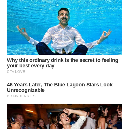
WN
SIMALUNGUN
WN
LABUHANBATU
WN
TAPANULI
TENGAH
WN DELI
SERDANG
WN
TEBING
TINGGI