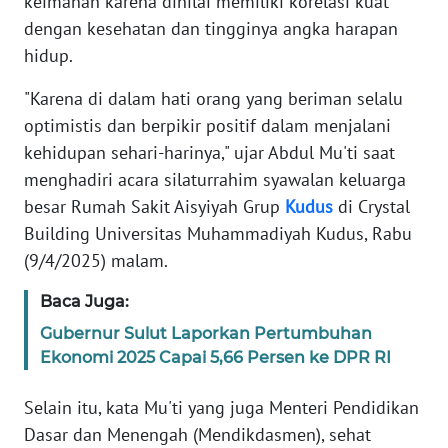
keimanan karena dinilai memiliki korelasi kuat
TENTANG
dengan kesehatan dan tingginya angka harapan
KAMI
hidup.
PEDOMAN
"Karena di dalam hati orang yang beriman selalu
MEDIA
optimistis dan berpikir positif dalam menjalani
SIBER
kehidupan sehari-harinya," ujar Abdul Mu'ti saat
menghadiri acara silaturrahim syawalan keluarga
REDAKSI
besar Rumah Sakit Aisyiyah Grup
Kudus
di Crystal
Building Universitas Muhammadiyah Kudus, Rabu
KARIR
(9/4/2025) malam.
DISCLAIMER
Baca Juga:
Gubernur Sulut Laporkan Pertumbuhan
Wahana
News
Ekonomi 2025 Capai 5,66 Persen ke DPR RI
Regional
Selain itu, kata Mu'ti yang juga Menteri Pendidikan
WN
Dasar dan Menengah (Mendikdasmen), sehat