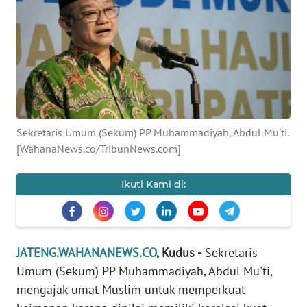
OPINI
SEMARANG
BOROBUDUR
Sekretaris Umum (Sekum) PP Muhammadiyah, Abdul Mu'ti.
Informasi
[WahanaNews.co/TribunNews.com]
INDEKS
BERITA
Ikuti Kami di:
KONTAK
KAMI
JATENG.WAHANANEWS.CO
, Kudus -
Sekretaris
INFO
Umum (Sekum) PP Muhammadiyah, Abdul Mu'ti,
IKLAN
mengajak umat Muslim untuk memperkuat