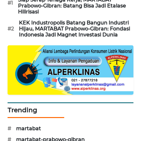
#1
NEWS
Prabowo-Gibran: Batang Bisa Jadi Etalase
Hilirisasi
SITUNGIR
KEK Industropolis Batang Bangun Industri
NEWS
#2
Hijau, MARTABAT Prabowo-Gibran: Fondasi
Indonesia Jadi Magnet Investasi Dunia
SIDIKALANG
NEWS
SIBARAGAS
NEWS
METRO
SIANTAR
NEWS
Trending
METRO
MEDAN
#
martabat
NEWS
#
martabat-prabowo-gibran