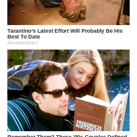
WN
SAMOSIR
WN
PADANG
LAWAS
WN
SUMEDANG
WN
CIANJUR
WN
KEPULAUAN
SERIBU
WN