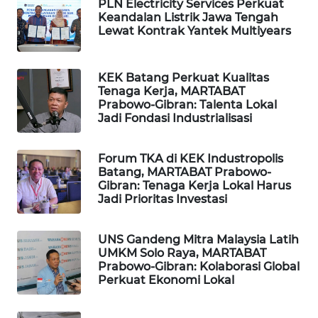
PLN Electricity Services Perkuat
LISTRIK
Keandalan Listrik Jawa Tengah
Lewat Kontrak Yantek Multiyears
MASYARAKAT
KELISTRIKAN
KEK Batang Perkuat Kualitas
Tenaga Kerja, MARTABAT
WALINKI
Prabowo-Gibran: Talenta Lokal
Jadi Fondasi Industrialisasi
ID
MAWAKA
Forum TKA di KEK Industropolis
ID
Batang, MARTABAT Prabowo-
Gibran: Tenaga Kerja Lokal Harus
Jadi Prioritas Investasi
MARTABAT
NET
UNS Gandeng Mitra Malaysia Latih
UMKM Solo Raya, MARTABAT
PLN
Prabowo-Gibran: Kolaborasi Global
WATCH
Perkuat Ekonomi Lokal
MKLI