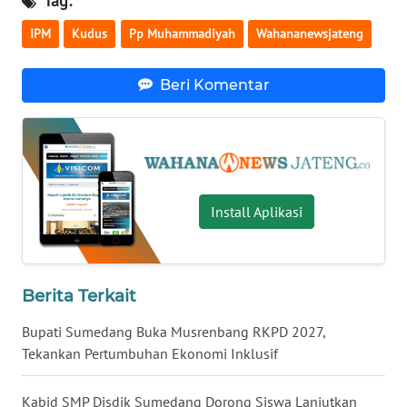
Tag:
BENGKULU
IPM
Kudus
Pp Muhammadiyah
Wahananewsjateng
WN
LAMPUNG
Beri Komentar
WN
JATENG
WN
Install Aplikasi
NUSANTARA
WN
JOGJA
Berita Terkait
WN
Bupati Sumedang Buka Musrenbang RKPD 2027,
JATIM
Tekankan Pertumbuhan Ekonomi Inklusif
WN
Kabid SMP Disdik Sumedang Dorong Siswa Lanjutkan