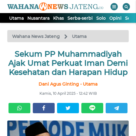
Utama
Nusantara
Khas
Serba-serbi
Solo
Opini
Sem
WAHANA
Tutup
TV
Wahana News Jateng
Utama
UTAMA
Sekum PP Muhammadiyah
Ajak Umat Perkuat Iman Demi
NUSANTARA
Kesehatan dan Harapan Hidup
Dani Agus Ginting - Utama
KHAS
Kamis, 10 April 2025 - 12:42 WIB
SERBA-
SERBI
SOLO