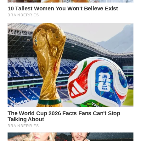
ADVOKAT
WAHANA
INFRASTRUKTUR
WAHANA
KONSUMEN
WAHANA
LISTRIK
WAHANA
TRAVEL
WAHANA
TV
WAHANANEWS