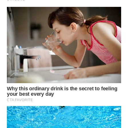
TOBA
WN
NIAS
WN
LANGKAT
WN
TAPANULI
SELATAN
WN
TANJUNG
LESUNG
WN
KARO