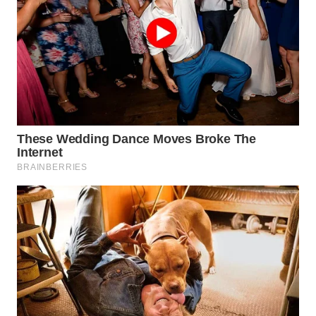
WN
PAKPAK
WN
KARAWANG
WN
BEKASI
WN
BOGOR
WN
DEPOK
WN
TAPANULI
UTARA