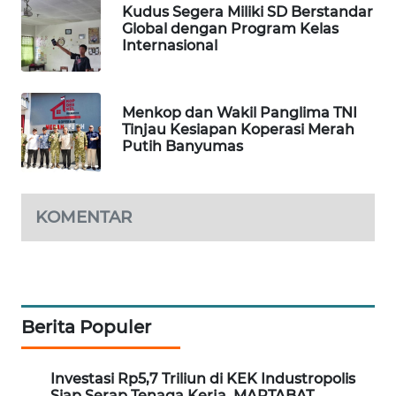
Kudus Segera Miliki SD Berstandar
Global dengan Program Kelas
LPKKI
Internasional
LKKI
Menkop dan Wakil Panglima TNI
Tinjau Kesiapan Koperasi Merah
KOPEKLIN
Putih Banyumas
PORTAL
KONSUMEN
KOMENTAR
FORWAMKI
ALPERKLINAS
Berita Populer
FORJASIDA
Investasi Rp5,7 Triliun di KEK Industropolis
TAMBANG
Siap Serap Tenaga Kerja, MARTABAT