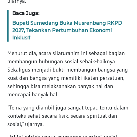
ujarnya.
Baca Juga:
WN
PAPUA
Bupati Sumedang Buka Musrenbang RKPD
BARAT
2027, Tekankan Pertumbuhan Ekonomi
Inklusif
WN
RIAU
Menurut dia, acara silaturahim ini sebagai bagian
membangun hubungan sosial sebaik-baiknya.
WN
Sekaligus menjadi bukti membangun bangsa yang
SERAMBI
kuat dan bangsa yang memiliki ikatan persatuan,
sehingga bisa melaksanakan banyak hal dan
WN
mencapai banyak hal.
JAMBI
"Tema yang diambil juga sangat tepat, tentu dalam
WN
konteks sehat secara fisik, secara spiritual dan
SULTRA
sosial," ujarnya.
WN