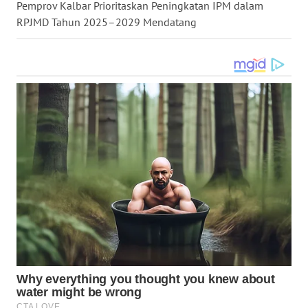
SULSEL
Pemprov Kalbar Prioritaskan Peningkatan IPM dalam
RPJMD Tahun 2025–2029 Mendatang
WN
GORONTALO
WN
SULUT
WN
MALUKU
WN
MALUT
WN
DAIRI
WN
DANAU