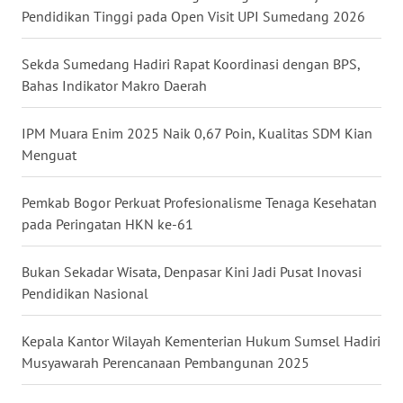
BALI
Pendidikan Tinggi pada Open Visit UPI Sumedang 2026
WN
Sekda Sumedang Hadiri Rapat Koordinasi dengan BPS,
KALBAR
Bahas Indikator Makro Daerah
WN
IPM Muara Enim 2025 Naik 0,67 Poin, Kualitas SDM Kian
KALTENG
Menguat
WN
Pemkab Bogor Perkuat Profesionalisme Tenaga Kesehatan
KALTARA
pada Peringatan HKN ke-61
WN
Bukan Sekadar Wisata, Denpasar Kini Jadi Pusat Inovasi
KALSEL
Pendidikan Nasional
WN
KALTIM
Kepala Kantor Wilayah Kementerian Hukum Sumsel Hadiri
Musyawarah Perencanaan Pembangunan 2025
WN