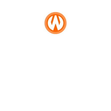
WN
Buka Katalog
GORONTALO
Pilihan Editor
WN
SULUT
PLN Kebut Infrastruktur Listrik
WN
untuk KTT G20 di Bali
MALUKU
WN
Tahun 2014-2021, PLN Salurkan
MALUT
Subsidi Listrik Sebesar Rp 547
Triliun
WN
DAIRI
PLN Dorong Masyarakat Pakai
Mobil Listrik, Ini Spesifikasi dan
WN
Harganya
DANAU
TOBA