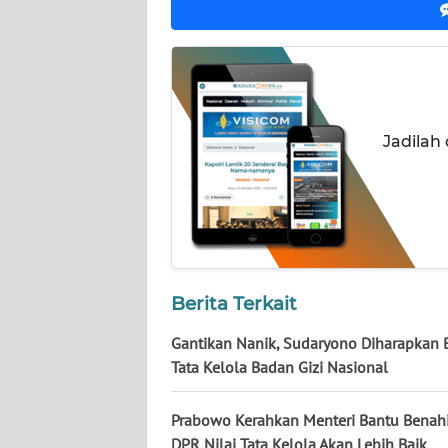
WN
LAMPUNG
WN
JATENG
Jadilah
WN
NUSANTARA
WN
JOGJA
Berita Terkait
WN
Gantikan Nanik, Sudaryono Diharapkan 
JATIM
Tata Kelola Badan Gizi Nasional
WN
Prabowo Kerahkan Menteri Bantu Benah
BALI
DPR Nilai Tata Kelola Akan Lebih Baik