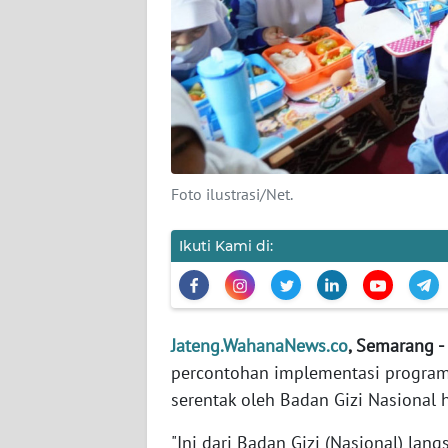
KAMI
PEDOMAN
MEDIA
SIBER
REDAKSI
Foto ilustrasi/Net.
KARIR
Ikuti Kami di:
DISCLAIMER
Wahana
News
Jateng.WahanaNews.co
, Semarang -
Regional
percontohan implementasi program 
serentak oleh Badan Gizi Nasional ha
WN
SUMUT
"Ini dari Badan Gizi (Nasional) lan