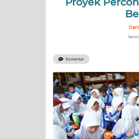
Proyek Perco
OPINI
Be
SEMARANG
Dani
BOROBUDUR
Senin
Informasi
Komentar
INDEKS
BERITA
KONTAK
KAMI
INFO
IKLAN
TENTANG