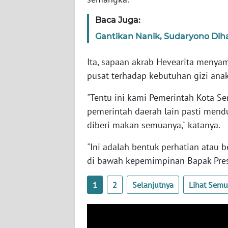
WN
Baca Juga:
PAPUA
BARAT
Gantikan Nanik, Sudaryono Diha
Ita, sapaan akrab Hevearita menyam
WN
RIAU
pusat terhadap kebutuhan gizi ana
"Tentu ini kami Pemerintah Kota S
WN
SERAMBI
pemerintah daerah lain pasti mendu
diberi makan semuanya," katanya.
WN
"Ini adalah bentuk perhatian atau
JAMBI
di bawah kepemimpinan Bapak Pres
WN
1
2
Selanjutnya
Lihat Sem
SULTRA
WN
NTB