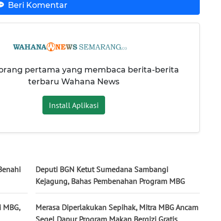
Beri Komentar
 orang pertama yang membaca berita-berita
terbaru Wahana News
Install Aplikasi
Benahi
Deputi BGN Ketut Sumedana Sambangi
Kejagung, Bahas Pembenahan Program MBG
i MBG,
Merasa Diperlakukan Sepihak, Mitra MBG Ancam
Segel Dapur Program Makan Bergizi Gratis