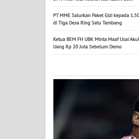
WN
PT MME Salurkan Paket Gizi kepada 1.5
KALBAR
di Tiga Desa Ring Satu Tambang
WN
Ketua BEM FH UBK Minta Maaf Usai Akui
KALTENG
Uang Rp 20 Juta Sebelum Demo
WN
KALTARA
WN
KALSEL
WN
KALTIM
WN
SULSEL