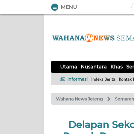
MENU
WAHANA
Tutup
TV
UTAMA
NUSANTARA
Utama
Nusantara
Khas
Ser
KHAS
Informasi
Indeks Berita
Kontak 
SERBA-
Wahana News Jateng
Semara
SERBI
SOLO
Delapan Seko