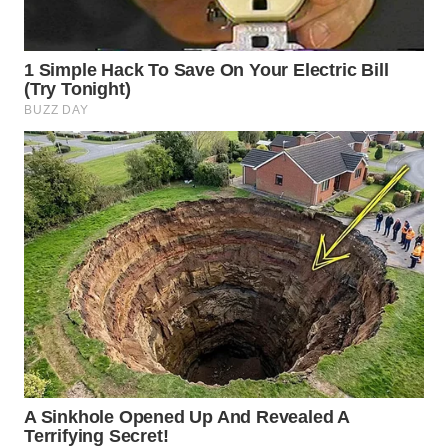
TANGERANG
WN
BINJAI
WN
CIREBON
WN
INDRAMAYU
WN
KUNINGAN
WN
MAJALENGKA
WN