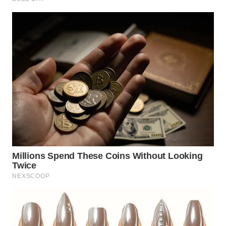
BOROBUDUR
WN
MADURA
WN
SURABAYA
WN
NATUNA
WN
BINTAN
WN
MANDALIKA
WN