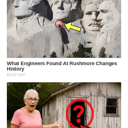
SULSEL
WN
GORONTALO
WN
SULUT
WN
MALUKU
WN
MALUT
WN
DAIRI
WN