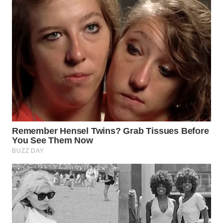
WN
PAKPAK
WN
KARAWANG
WN
BEKASI
WN
BOGOR
WN
DEPOK
WN
TAPANULI
UTARA