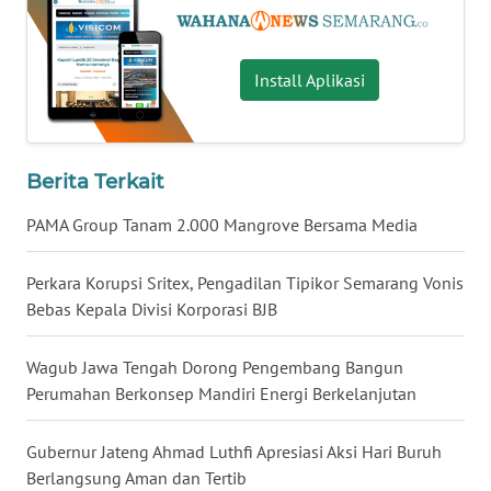
BENGKULU
WN
Install Aplikasi
LAMPUNG
WN
JATENG
Berita Terkait
PAMA Group Tanam 2.000 Mangrove Bersama Media
WN
NUSANTARA
Perkara Korupsi Sritex, Pengadilan Tipikor Semarang Vonis
Bebas Kepala Divisi Korporasi BJB
WN
JOGJA
Wagub Jawa Tengah Dorong Pengembang Bangun
Perumahan Berkonsep Mandiri Energi Berkelanjutan
WN
JATIM
Gubernur Jateng Ahmad Luthfi Apresiasi Aksi Hari Buruh
Berlangsung Aman dan Tertib
WN