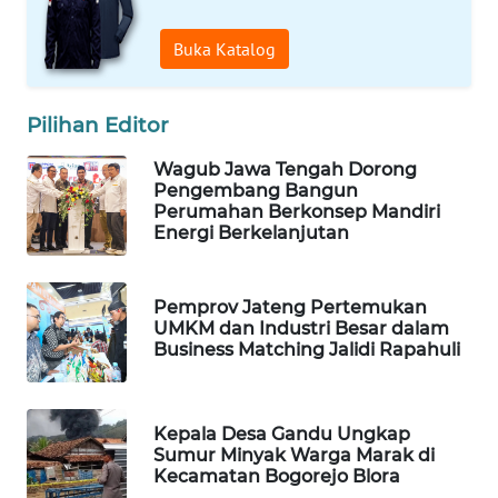
ADVOKAT
Buka Katalog
WAHANA
INFRASTRUKTUR
Pilihan Editor
WAHANA
Wagub Jawa Tengah Dorong
KONSUMEN
Pengembang Bangun
Perumahan Berkonsep Mandiri
Energi Berkelanjutan
WAHANA
LISTRIK
Pemprov Jateng Pertemukan
WAHANA
UMKM dan Industri Besar dalam
TRAVEL
Business Matching Jalidi Rapahuli
WAHANA
TV
Kepala Desa Gandu Ungkap
Sumur Minyak Warga Marak di
Kecamatan Bogorejo Blora
WAHANANEWS