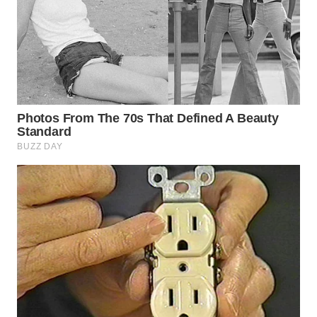
WN
SAMOSIR
WN
PADANG
LAWAS
WN
SUMEDANG
WN
CIANJUR
WN
KEPULAUAN
SERIBU
WN