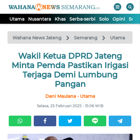
Utama
Nusantara
Khas
Serba-serbi
Solo
Opini
Sem
WAHANA
Tutup
TV
Wahana News Jateng
Semarang
Utama
UTAMA
Wakil Ketua DPRD Jateng
Minta Pemda Pastikan Irigasi
NUSANTARA
Terjaga Demi Lumbung
Pangan
KHAS
Dani Maulana - Utama
Selasa, 25 Februari 2025 - 15:06 WIB
SERBA-
SERBI
SOLO