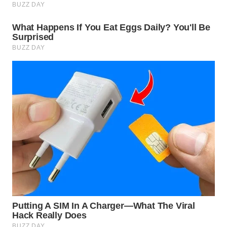
SUBANG
WN
SUKABUMI
WN
PURWAKARTA
WN
PRIANGAN
TIMUR
WN
SEMARANG
WN
SOLO
WN