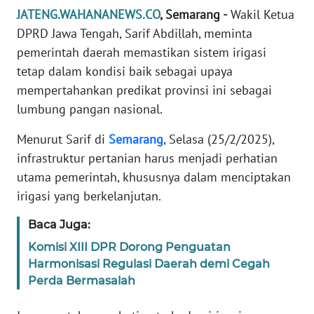
TENTANG
JATENG.WAHANANEWS.CO
, Semarang -
Wakil Ketua
KAMI
DPRD Jawa Tengah, Sarif Abdillah, meminta
pemerintah daerah memastikan sistem irigasi
PEDOMAN
tetap dalam kondisi baik sebagai upaya
MEDIA
mempertahankan predikat provinsi ini sebagai
SIBER
lumbung pangan nasional.
REDAKSI
Menurut Sarif di
Semarang
, Selasa (25/2/2025),
infrastruktur pertanian harus menjadi perhatian
KARIR
utama pemerintah, khususnya dalam menciptakan
irigasi yang berkelanjutan.
DISCLAIMER
Baca Juga:
Wahana
Komisi XIII DPR Dorong Penguatan
News
Harmonisasi Regulasi Daerah demi Cegah
Regional
Perda Bermasalah
WN