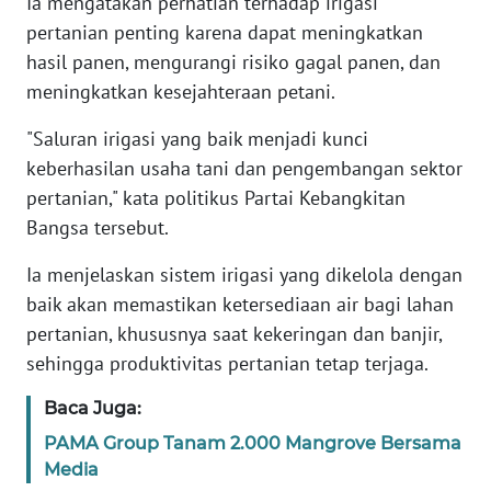
Ia mengatakan perhatian terhadap irigasi
SUMUT
pertanian penting karena dapat meningkatkan
hasil panen, mengurangi risiko gagal panen, dan
WN
JAKARTA
meningkatkan kesejahteraan petani.
"Saluran irigasi yang baik menjadi kunci
WN
JABAR
keberhasilan usaha tani dan pengembangan sektor
pertanian," kata politikus Partai Kebangkitan
WN
Bangsa tersebut.
BANTEN
Ia menjelaskan sistem irigasi yang dikelola dengan
baik akan memastikan ketersediaan air bagi lahan
WN
NTT
pertanian, khususnya saat kekeringan dan banjir,
sehingga produktivitas pertanian tetap terjaga.
WN
Baca Juga:
KEPRI
PAMA Group Tanam 2.000 Mangrove Bersama
WN
Media
PAPUA