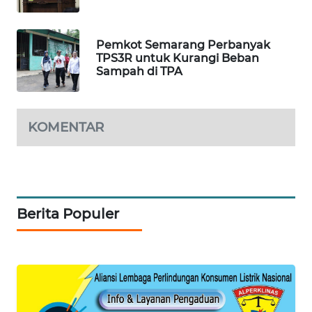
PERSONA
WAHANA
Pemkot Semarang Perbanyak
OTOMOTIF
TPS3R untuk Kurangi Beban
Sampah di TPA
WAHANA
HEALTH
KOMENTAR
WAHANA
DESA
WISATA
LAPAK
Berita Populer
WAHANA
Wahana
Network