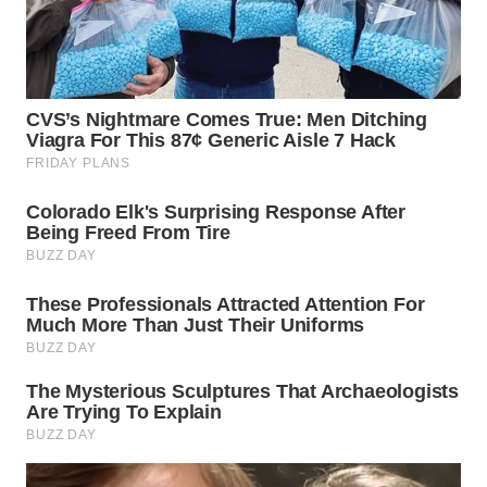
WN
SIMALUNGUN
WN
LABUHANBATU
WN
TAPANULI
TENGAH
WN DELI
SERDANG
WN
TEBING
TINGGI