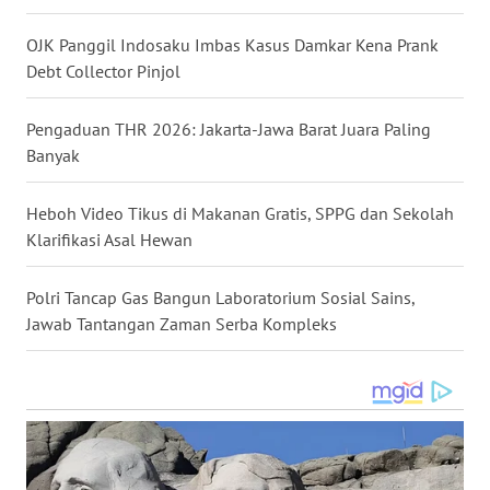
BALI
OJK Panggil Indosaku Imbas Kasus Damkar Kena Prank
WN
Debt Collector Pinjol
KALBAR
Pengaduan THR 2026: Jakarta-Jawa Barat Juara Paling
WN
Banyak
KALTENG
Heboh Video Tikus di Makanan Gratis, SPPG dan Sekolah
WN
Klarifikasi Asal Hewan
KALTARA
Polri Tancap Gas Bangun Laboratorium Sosial Sains,
WN
Jawab Tantangan Zaman Serba Kompleks
KALSEL
WN
KALTIM
WN