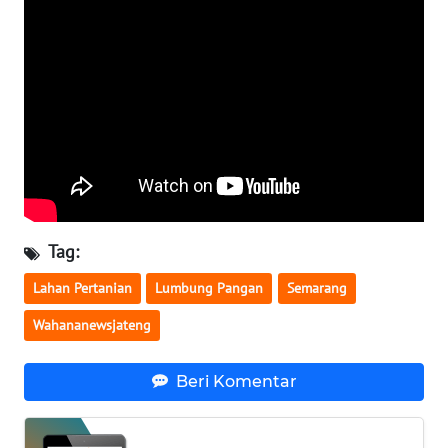
NTB
WN
SULTENG
WN
SULBAR
WN
BABEL
Tag:
Lahan Pertanian
Lumbung Pangan
Semarang
WN
SUMBAR
Wahananewsjateng
WN
Beri Komentar
SUMSEL
WN