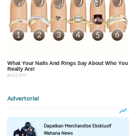
LIKUPANG
WN
LABUANBAJO
WN
BORNEO
Wahana
Media
Group
WAHANA
NEWS
Advertorial
WAHANA
TANI
Dapatkan Merchandise Eksklusif
Wahana News
WAHANA