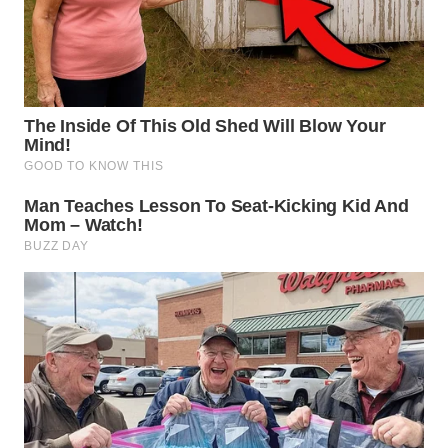
DANAU
TOBA
WN
NIAS
WN
LANGKAT
WN
TAPANULI
SELATAN
WN
TANJUNG
LESUNG
WN
KARO