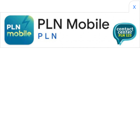
X
AKHLAK
ID
PERAPKI
NEWS
SONYA
ASA
NEWS
WAHANA MEDIA GROUP
|
|
|
WAHANA NEWS co
WAHANA TANI
WAHANA ADVOKAT
|
|
WAHANA INFRASTRUKTUR
WAHANA KONSUMEN