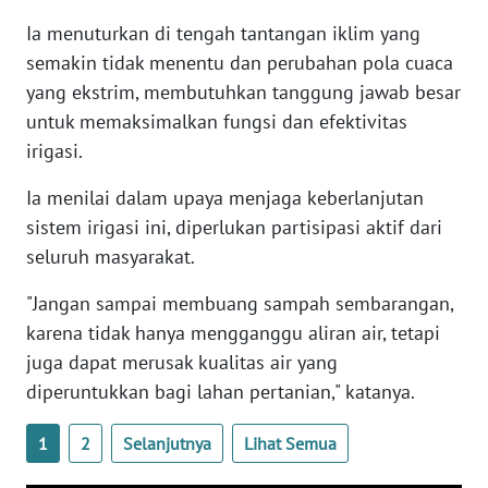
Ia menuturkan di tengah tantangan iklim yang
WN
semakin tidak menentu dan perubahan pola cuaca
PAPUA
yang ekstrim, membutuhkan tanggung jawab besar
BARAT
untuk memaksimalkan fungsi dan efektivitas
irigasi.
WN
RIAU
Ia menilai dalam upaya menjaga keberlanjutan
sistem irigasi ini, diperlukan partisipasi aktif dari
WN
seluruh masyarakat.
SERAMBI
"Jangan sampai membuang sampah sembarangan,
WN
karena tidak hanya mengganggu aliran air, tetapi
JAMBI
juga dapat merusak kualitas air yang
diperuntukkan bagi lahan pertanian," katanya.
WN
SULTRA
1
2
Selanjutnya
Lihat Semua
WN