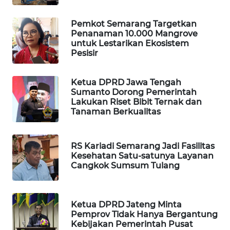
ID
Pemkot Semarang Targetkan
WAHANANEWS
Penanaman 10.000 Mangrove
untuk Lestarikan Ekosistem
CO ID
Pesisir
WAHANANEWS
NET
Ketua DPRD Jawa Tengah
Sumanto Dorong Pemerintah
Lakukan Riset Bibit Ternak dan
WAHANA
Tanaman Berkualitas
SPORT
RS Kariadi Semarang Jadi Fasilitas
WAHANA
Kesehatan Satu-satunya Layanan
UMKM
Cangkok Sumsum Tulang
WAHANA
SELEB
Ketua DPRD Jateng Minta
Pemprov Tidak Hanya Bergantung
WAHANA
Kebijakan Pemerintah Pusat