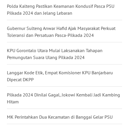
WN
Polda Kalteng Pastikan Keamanan Kondusif Pasca PSU
BENGKULU
Pilkada 2024 dan Jelang Lebaran
WN
LAMPUNG
Gubernur Sulteng Anwar Hafid Ajak Masyarakat Perkuat
Toleransi dan Persatuan Pasca-Pilkada 2024
WN
JATENG
KPU Gorontalo Utara Mulai Laksanakan Tahapan
Pemungutan Suara Ulang Pilkada 2024
WN
NUSANTARA
Langgar Kode Etik, Empat Komisioner KPU Banjarbaru
Dipecat DKPP
WN
JOGJA
Pilkada 2024 Dinilai Gagal, Jokowi Kembali Jadi Kambing
Hitam
WN
JATIM
MK Perintahkan Dua Kecamatan di Banggai Gelar PSU
WN