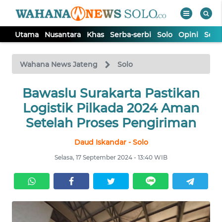
Utama
Nusantara
Khas
Serba-serbi
Solo
Opini
Sem
WAHANA
Tutup
TV
Wahana News Jateng
Solo
UTAMA
Bawaslu Surakarta Pastikan
Logistik Pilkada 2024 Aman
NUSANTARA
Setelah Proses Pengiriman
Daud Iskandar - Solo
KHAS
Selasa, 17 September 2024 - 13:40 WIB
SERBA-
SERBI
SOLO