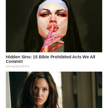
SULSEL
WN
GORONTALO
WN
SULUT
WN
MALUKU
WN
MALUT
WN
DAIRI
WN