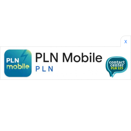
NEWS
AKHLAK
ID
PERAPKI
X
NEWS
SONYA
ASA
NEWS