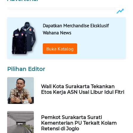
WAHANA
ADVOKAT
WAHANA
Dapatkan Merchandise Eksklusif
INFRASTRUKTUR
Wahana News
WAHANA
Buka Katalog
KONSUMEN
WAHANA
Pilihan Editor
LISTRIK
Wali Kota Surakarta Tekankan
WAHANA
Etos Kerja ASN Usai Libur Idul Fitri
TRAVEL
WAHANA
TV
Pemkot Surakarta Surati
Kementerian PU Terkait Kolam
Retensi di Joglo