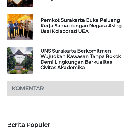
PERSONA
Pemkot Surakarta Buka Peluang
WAHANA
Kerja Sama dengan Negara Asing
OTOMOTIF
Usai Kolaborasi UEA
WAHANA
HEALTH
UNS Surakarta Berkomitmen
Wujudkan Kawasan Tanpa Rokok
Demi Lingkungan Berkualitas
WAHANA
Civitas Akademika
DESA
WISATA
KOMENTAR
LAPAK
WAHANA
Wahana
Network
Berita Populer