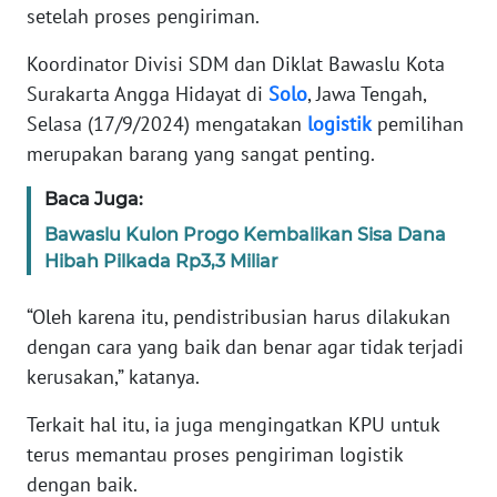
setelah proses pengiriman.
TENTANG
KAMI
Koordinator Divisi SDM dan Diklat Bawaslu Kota
Surakarta Angga Hidayat di
Solo
, Jawa Tengah,
PEDOMAN
Selasa (17/9/2024) mengatakan
logistik
pemilihan
MEDIA
merupakan barang yang sangat penting.
SIBER
Baca Juga:
REDAKSI
Bawaslu Kulon Progo Kembalikan Sisa Dana
Hibah Pilkada Rp3,3 Miliar
KARIR
“Oleh karena itu, pendistribusian harus dilakukan
DISCLAIMER
dengan cara yang baik dan benar agar tidak terjadi
kerusakan,” katanya.
Wahana
News
Terkait hal itu, ia juga mengingatkan KPU untuk
Regional
terus memantau proses pengiriman logistik
dengan baik.
WN