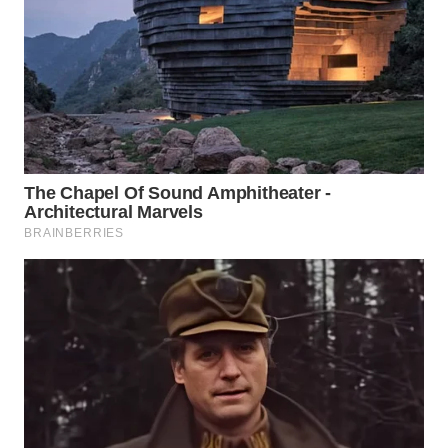
WN
SAMOSIR
WN
PADANG
LAWAS
WN
SUMEDANG
WN
CIANJUR
WN
KEPULAUAN
SERIBU
WN