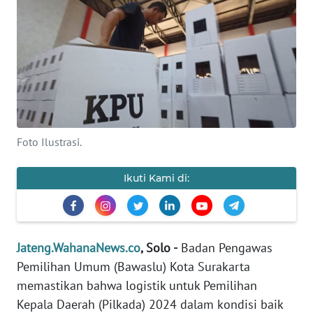
OPINI
SEMARANG
BOROBUDUR
Foto Ilustrasi.
Informasi
INDEKS
Ikuti Kami di:
BERITA
KONTAK
KAMI
Jateng.WahanaNews.co
, Solo -
Badan Pengawas
Pemilihan Umum (Bawaslu) Kota Surakarta
INFO
memastikan bahwa logistik untuk Pemilihan
IKLAN
Kepala Daerah (Pilkada) 2024 dalam kondisi baik