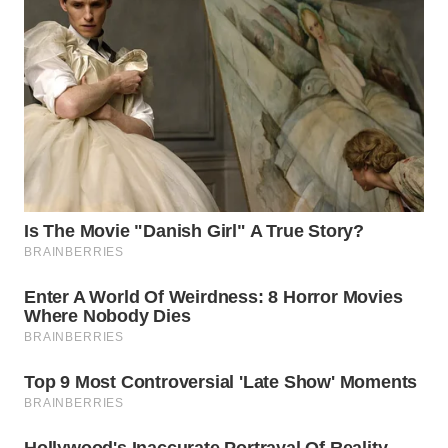
WN
BOROBUDUR
WN
MADURA
WN
SURABAYA
WN
NATUNA
WN
BINTAN
WN
MANDALIKA