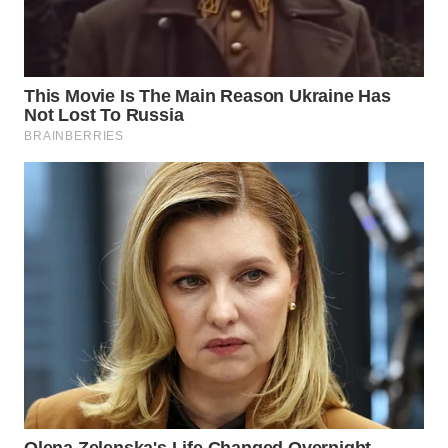
TANGERANG
WN
BINJAI
WN
CIREBON
WN
INDRAMAYU
WN
KUNINGAN
WN
MAJALENGKA
WN