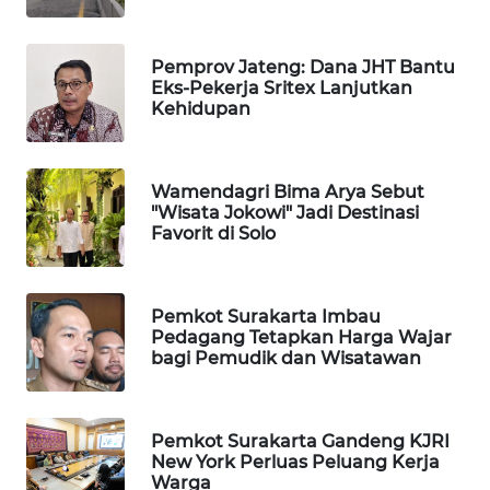
WAHANANEWS
ID
Pemprov Jateng: Dana JHT Bantu
WAHANANEWS
Eks-Pekerja Sritex Lanjutkan
CO ID
Kehidupan
WAHANANEWS
NET
Wamendagri Bima Arya Sebut
"Wisata Jokowi" Jadi Destinasi
Favorit di Solo
WAHANA
SPORT
Pemkot Surakarta Imbau
WAHANA
Pedagang Tetapkan Harga Wajar
UMKM
bagi Pemudik dan Wisatawan
WAHANA
SELEB
Pemkot Surakarta Gandeng KJRI
New York Perluas Peluang Kerja
Warga
WAHANA