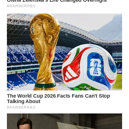
SUBANG
WN
SUKABUMI
WN
PURWAKARTA
WN
PRIANGAN
TIMUR
WN
SEMARANG
WN
SOLO