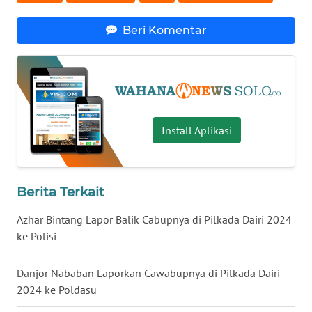
WN
NTB
Beri Komentar
WN
SULTENG
WN
SULBAR
Install Aplikasi
WN
BABEL
Berita Terkait
WN
Azhar Bintang Lapor Balik Cabupnya di Pilkada Dairi 2024
SUMBAR
ke Polisi
WN
Danjor Nababan Laporkan Cawabupnya di Pilkada Dairi
SUMSEL
2024 ke Poldasu