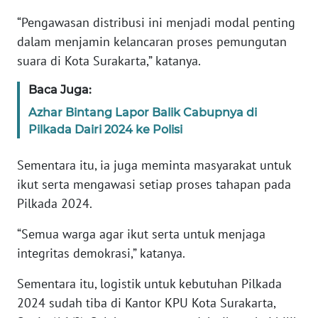
SUMUT
“Pengawasan distribusi ini menjadi modal penting
dalam menjamin kelancaran proses pemungutan
WN
suara di Kota Surakarta,” katanya.
JAKARTA
Baca Juga:
WN
Azhar Bintang Lapor Balik Cabupnya di
JABAR
Pilkada Dairi 2024 ke Polisi
WN
Sementara itu, ia juga meminta masyarakat untuk
BANTEN
ikut serta mengawasi setiap proses tahapan pada
Pilkada 2024.
WN
NTT
“Semua warga agar ikut serta untuk menjaga
integritas demokrasi,” katanya.
WN
KEPRI
Sementara itu, logistik untuk kebutuhan Pilkada
2024 sudah tiba di Kantor KPU Kota Surakarta,
WN