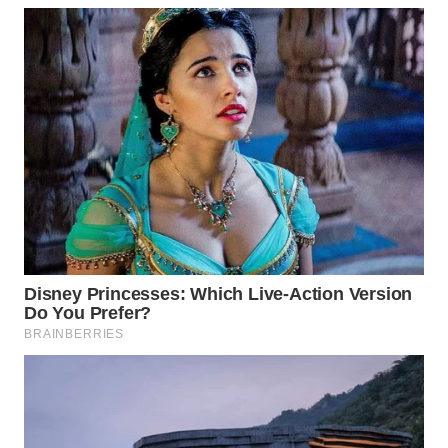
WN
PAKPAK
WN
KARAWANG
WN
BEKASI
WN
BOGOR
WN
DEPOK
WN
TAPANULI
UTARA