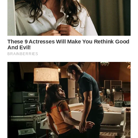
DANAU
TOBA
WN
NIAS
WN
LANGKAT
WN
TAPANULI
SELATAN
WN
TANJUNG
LESUNG
WN
KARO