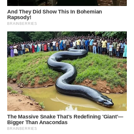
WN
SIMALUNGUN
WN
LABUHANBATU
WN
TAPANULI
TENGAH
WN DELI
SERDANG
WN
TEBING
TINGGI