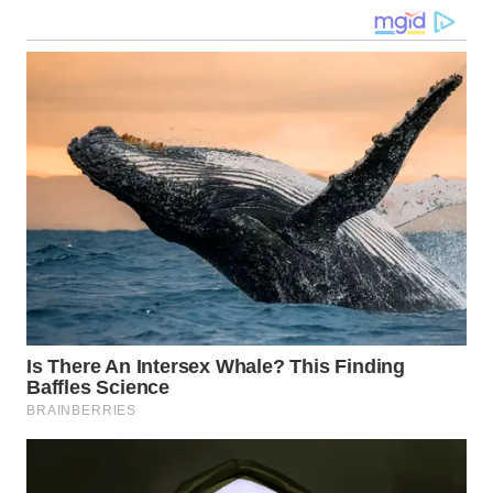
BALI
WN
KALBAR
WN
KALTENG
WN
KALTARA
WN
KALSEL
WN
KALTIM
WN