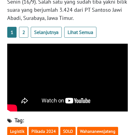
Senin (16/9). Salah satu yang sudah tiba yakni bilik
PAPUA
suara yang berjumlah 3.424 dari PT Santoso Jawi
Abadi, Surabaya, Jawa Timur.
WN
PAPUA
BARAT
1
2
Selanjutnya
Lihat Semua
WN
RIAU
WN
SERAMBI
WN
JAMBI
WN
Tag:
SULTRA
Logistik
Pilkada 2024
SOLO
Wahananewsjateng