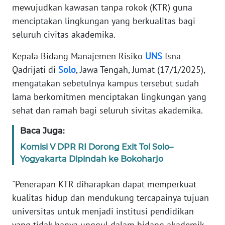
mewujudkan kawasan tanpa rokok (KTR) guna
TENTANG
menciptakan lingkungan yang berkualitas bagi
KAMI
seluruh civitas akademika.
PEDOMAN
Kepala Bidang Manajemen Risiko
UNS
Isna
MEDIA
Qadrijati di
Solo
, Jawa Tengah, Jumat (17/1/2025),
SIBER
mengatakan sebetulnya kampus tersebut sudah
lama berkomitmen menciptakan lingkungan yang
REDAKSI
sehat dan ramah bagi seluruh sivitas akademika.
KARIR
Baca Juga:
Komisi V DPR RI Dorong Exit Tol Solo–
DISCLAIMER
Yogyakarta Dipindah ke Bokoharjo
Wahana
"Penerapan KTR diharapkan dapat memperkuat
News
Regional
kualitas hidup dan mendukung tercapainya tujuan
universitas untuk menjadi institusi pendidikan
WN
yang tidak hanya unggul dalam bidang akademik