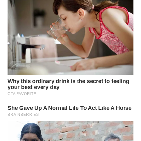
SULSEL
WN
GORONTALO
WN
SULUT
WN
MALUKU
WN
MALUT
WN
DAIRI
WN