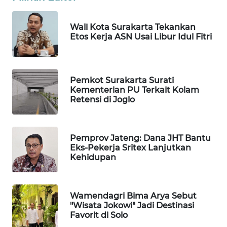
PERSONA
Wali Kota Surakarta Tekankan
WAHANA
Etos Kerja ASN Usai Libur Idul Fitri
OTOMOTIF
WAHANA
Pemkot Surakarta Surati
HEALTH
Kementerian PU Terkait Kolam
Retensi di Joglo
WAHANA
DESA
WISATA
Pemprov Jateng: Dana JHT Bantu
Eks-Pekerja Sritex Lanjutkan
Kehidupan
LAPAK
WAHANA
Wahana
Wamendagri Bima Arya Sebut
Network
"Wisata Jokowi" Jadi Destinasi
Favorit di Solo