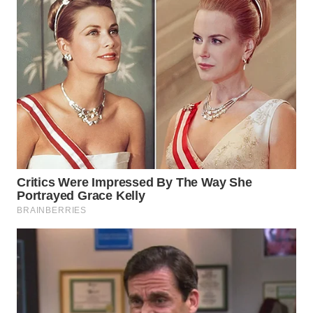
WN
SAMOSIR
WN
PADANG
LAWAS
WN
SUMEDANG
WN
CIANJUR
WN
KEPULAUAN
SERIBU
WN