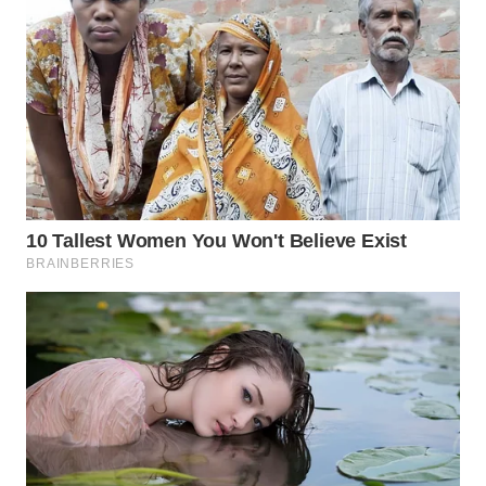
DANAU
TOBA
WN
NIAS
WN
LANGKAT
WN
TAPANULI
SELATAN
WN
TANJUNG
LESUNG
WN
KARO