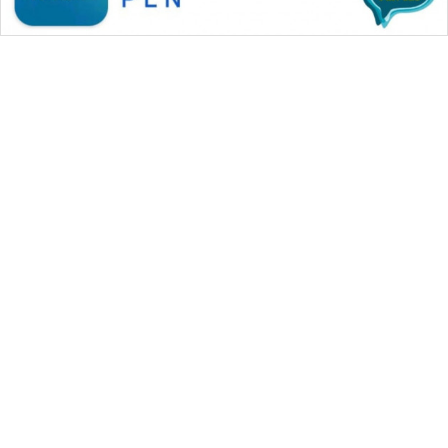
WAHANA MEDIA GROUP
|
|
|
WAHANA NEWS co
WAHANA TANI
WAHANA ADVOKAT
|
|
WAHANA INFRASTRUKTUR
WAHANA KONSUMEN
|
|
|
WAHANA LISTRIK
WAHANA TRAVEL
WAHANA TV
|
|
|
WAHANANEWS id
WAHANANEWS CO ID
WAHANANEWS NET
|
|
|
WAHANA SPORT ID
Wahana UMKM
Wahana Seleb
|
|
|
Wahana Persona
Wahana Otomotif
Wahana Health
|
Wahana Desa Wisata
Lapak Wahana