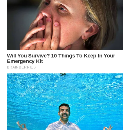
WAHANA
ADVOKAT
WAHANA
INFRASTRUKTUR
WAHANA
KONSUMEN
WAHANA
LISTRIK
WAHANA
TRAVEL
WAHANA
TV