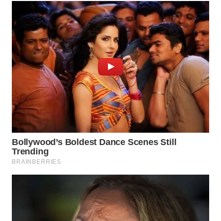
WN
LIKUPANG
WN
LABUANBAJO
WN
BORNEO
Wahana
Media
Group
WAHANA
NEWS
WAHANA
TANI