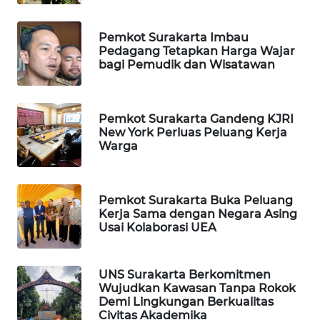
KONSUMEN
LISTRIK
Pemkot Surakarta Imbau
Pedagang Tetapkan Harga Wajar
MASYARAKAT
bagi Pemudik dan Wisatawan
KELISTRIKAN
WALINKI
Pemkot Surakarta Gandeng KJRI
ID
New York Perluas Peluang Kerja
Warga
MAWAKA
ID
Pemkot Surakarta Buka Peluang
Kerja Sama dengan Negara Asing
MARTABAT
Usai Kolaborasi UEA
NET
PLN
UNS Surakarta Berkomitmen
WATCH
Wujudkan Kawasan Tanpa Rokok
Demi Lingkungan Berkualitas
Civitas Akademika