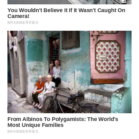
WN
BOROBUDUR
WN
MADURA
WN
SURABAYA
WN
NATUNA
WN
BINTAN
WN
MANDALIKA