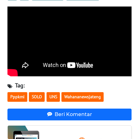
WN
NTB
WN
SULTENG
WN
SULBAR
WN
BABEL
Tag:
WN
Pppkmi
SOLO
UNS
Wahananewsjateng
SUMBAR
Beri Komentar
WN
SUMSEL