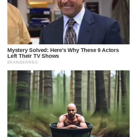
TANGERANG
WN
BINJAI
WN
CIREBON
WN
INDRAMAYU
WN
KUNINGAN
WN
MAJALENGKA
WN