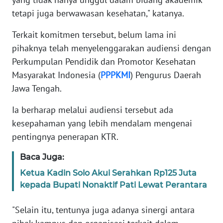
SUMUT
tetapi juga berwawasan kesehatan," katanya.
WN
Terkait komitmen tersebut, belum lama ini
JAKARTA
pihaknya telah menyelenggarakan audiensi dengan
Perkumpulan Pendidik dan Promotor Kesehatan
WN
Masyarakat Indonesia (
PPPKMI
) Pengurus Daerah
JABAR
Jawa Tengah.
WN
Ia berharap melalui audiensi tersebut ada
BANTEN
kesepahaman yang lebih mendalam mengenai
pentingnya penerapan KTR.
WN
NTT
Baca Juga:
Ketua Kadin Solo Akui Serahkan Rp125 Juta
WN
kepada Bupati Nonaktif Pati Lewat Perantara
KEPRI
"Selain itu, tentunya juga adanya sinergi antara
WN