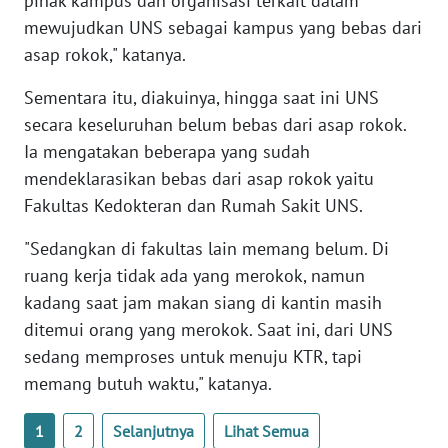
pihak kampus dan organisasi terkait dalam
PAPUA
mewujudkan UNS sebagai kampus yang bebas dari
asap rokok," katanya.
WN
PAPUA
Sementara itu, diakuinya, hingga saat ini UNS
BARAT
secara keseluruhan belum bebas dari asap rokok.
Ia mengatakan beberapa yang sudah
WN
mendeklarasikan bebas dari asap rokok yaitu
RIAU
Fakultas Kedokteran dan Rumah Sakit UNS.
WN
"Sedangkan di fakultas lain memang belum. Di
SERAMBI
ruang kerja tidak ada yang merokok, namun
kadang saat jam makan siang di kantin masih
WN
JAMBI
ditemui orang yang merokok. Saat ini, dari UNS
sedang memproses untuk menuju KTR, tapi
WN
memang butuh waktu," katanya.
SULTRA
1
2
Selanjutnya
Lihat Semua