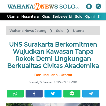
Utama
Nusantara
Khas
Serba-serbi
Solo
Opini
Sem
WAHANA
Tutup
TV
Wahana News Jateng
Solo
Utama
UTAMA
UNS Surakarta Berkomitmen
Wujudkan Kawasan Tanpa
NUSANTARA
Rokok Demi Lingkungan
Berkualitas Civitas Akademika
KHAS
Dani Maulana - Utama
Jumat, 17 Januari 2025 - 17:55 WIB
SERBA-
SERBI
SOLO