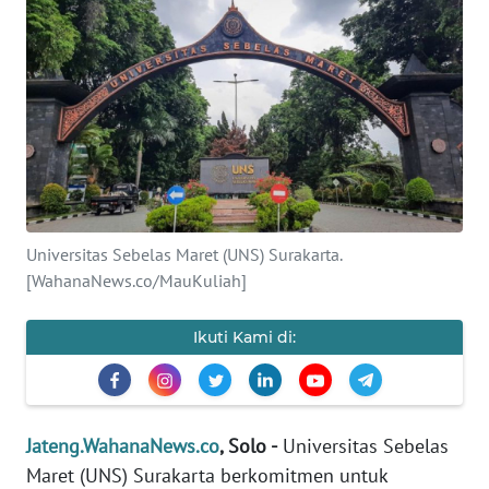
OPINI
SEMARANG
BOROBUDUR
Informasi
Universitas Sebelas Maret (UNS) Surakarta.
INDEKS
[WahanaNews.co/MauKuliah]
BERITA
Ikuti Kami di:
KONTAK
KAMI
INFO
Jateng.WahanaNews.co
, Solo -
Universitas Sebelas
IKLAN
Maret (UNS) Surakarta berkomitmen untuk