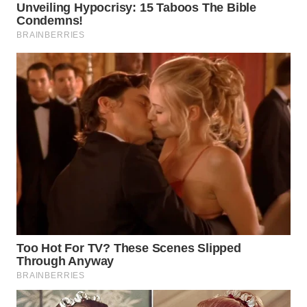
WN
PAKPAK
WN
KARAWANG
WN
BEKASI
WN
BOGOR
WN
DEPOK
WN
TAPANULI
UTARA