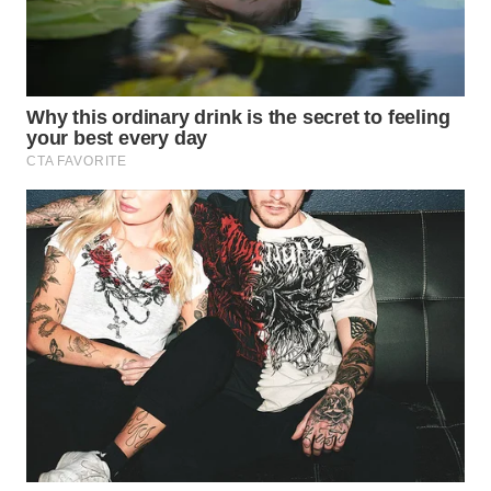
WN
SIMALUNGUN
WN
LABUHANBATU
WN
TAPANULI
TENGAH
WN DELI
SERDANG
WN
TEBING
TINGGI