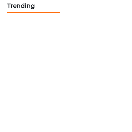
TAMBANG
Trending
NEWS
SITUNGIR
NEWS
SIDIKALANG
NEWS
SIBARAGAS
NEWS
METRO
SIANTAR
NEWS
METRO
MEDAN
NEWS