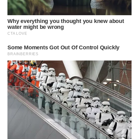
SUBANG
WN
SUKABUMI
WN
PURWAKARTA
WN
PRIANGAN
TIMUR
WN
SEMARANG
WN
SOLO