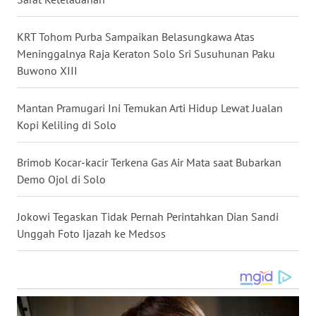
BALI
KRT Tohom Purba Sampaikan Belasungkawa Atas
WN
Meninggalnya Raja Keraton Solo Sri Susuhunan Paku
KALBAR
Buwono XIII
WN
Mantan Pramugari Ini Temukan Arti Hidup Lewat Jualan
KALTENG
Kopi Keliling di Solo
WN
Brimob Kocar-kacir Terkena Gas Air Mata saat Bubarkan
KALTARA
Demo Ojol di Solo
WN
Jokowi Tegaskan Tidak Pernah Perintahkan Dian Sandi
KALSEL
Unggah Foto Ijazah ke Medsos
WN
KALTIM
WN