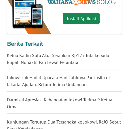
WN
BENGKULU
Install Aplikasi
WN
LAMPUNG
WN
Berita Terkait
JATENG
Ketua Kadin Solo Akui Serahkan Rp125 Juta kepada
Bupati Nonaktif Pati Lewat Perantara
WN
NUSANTARA
Jokowi Tak Hadiri Upacara Hari Lahirnya Pancasila di
Jakarta, Ajudan: Belum Terima Undangan
WN
JOGJA
Darmizal Apresiasi Kehangatan Jokowi Terima 9 Ketua
Ormas
WN
JATIM
Kunjungan Tertutup Dua Tersangka ke Jokowi, ReJO Sebut
WN
Sarat Keteladanan