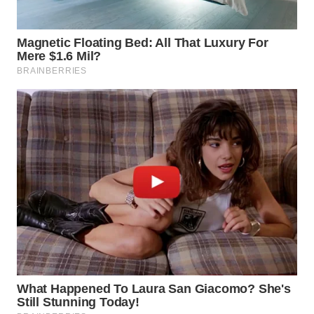
SUBANG
WN
SUKABUMI
WN
PURWAKARTA
WN
PRIANGAN
TIMUR
WN
SEMARANG
WN
SOLO