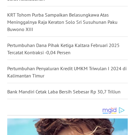
BALI
KRT Tohom Purba Sampaikan Belasungkawa Atas
WN
Meninggalnya Raja Keraton Solo Sri Susuhunan Paku
KALBAR
Buwono XIII
WN
Pertumbuhan Dana Pihak Ketiga Kaltara Februari 2025
KALTENG
Tercatat Kontraksi -0,04 Persen
WN
Pertumbuhan Penyaluran Kredit UMKM Triwulan I 2024 di
KALTARA
Kalimantan Timur
WN
Bank Mandiri Cetak Laba Bersih Sebesar Rp 30,7 Triliun
KALSEL
WN
KALTIM
WN