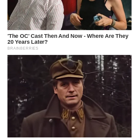
DANAU
TOBA
WN
NIAS
WN
LANGKAT
WN
TAPANULI
SELATAN
WN
TANJUNG
LESUNG
WN
KARO