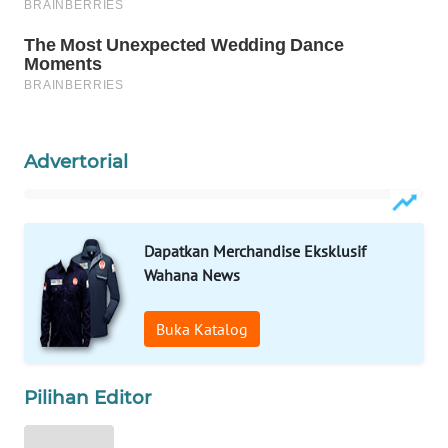
WAHANANEWS
ID
WAHANANEWS
CO ID
WAHANANEWS
Advertorial
NET
WAHANA
SPORT
Dapatkan Merchandise Eksklusif
Wahana News
WAHANA
UMKM
Buka Katalog
WAHANA
SELEB
Pilihan Editor
WAHANA