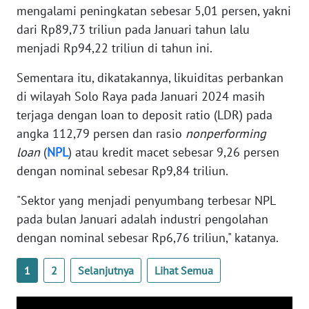
PAPUA
mengalami peningkatan sebesar 5,01 persen, yakni
dari Rp89,73 triliun pada Januari tahun lalu
WN
menjadi Rp94,22 triliun di tahun ini.
PAPUA
BARAT
Sementara itu, dikatakannya, likuiditas perbankan
di wilayah Solo Raya pada Januari 2024 masih
WN
terjaga dengan loan to deposit ratio (LDR) pada
RIAU
angka 112,79 persen dan rasio
nonperforming
loan
(
NPL
) atau kredit macet sebesar 9,26 persen
WN
dengan nominal sebesar Rp9,84 triliun.
SERAMBI
"Sektor yang menjadi penyumbang terbesar NPL
WN
pada bulan Januari adalah industri pengolahan
JAMBI
dengan nominal sebesar Rp6,76 triliun," katanya.
WN
1
2
Selanjutnya
Lihat Semua
SULTRA