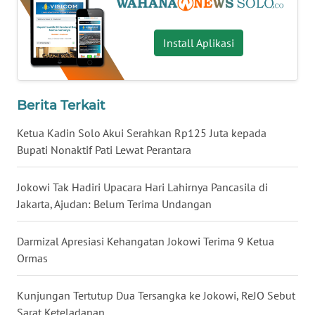
WN
BENGKULU
Install Aplikasi
WN
LAMPUNG
Berita Terkait
WN
JATENG
Ketua Kadin Solo Akui Serahkan Rp125 Juta kepada
Bupati Nonaktif Pati Lewat Perantara
WN
NUSANTARA
Jokowi Tak Hadiri Upacara Hari Lahirnya Pancasila di
Jakarta, Ajudan: Belum Terima Undangan
WN
JOGJA
Darmizal Apresiasi Kehangatan Jokowi Terima 9 Ketua
Ormas
WN
JATIM
Kunjungan Tertutup Dua Tersangka ke Jokowi, ReJO Sebut
Sarat Keteladanan
WN