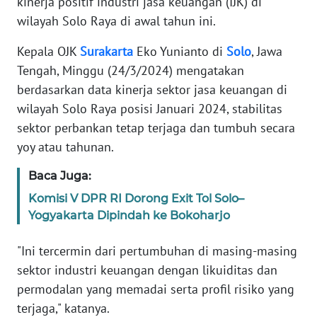
kinerja positif industri jasa keuangan (IJK) di
TENTANG
wilayah Solo Raya di awal tahun ini.
KAMI
Kepala OJK
Surakarta
Eko Yunianto di
Solo
, Jawa
PEDOMAN
Tengah, Minggu (24/3/2024) mengatakan
MEDIA
berdasarkan data kinerja sektor jasa keuangan di
SIBER
wilayah Solo Raya posisi Januari 2024, stabilitas
sektor perbankan tetap terjaga dan tumbuh secara
REDAKSI
yoy atau tahunan.
KARIR
Baca Juga:
Komisi V DPR RI Dorong Exit Tol Solo–
DISCLAIMER
Yogyakarta Dipindah ke Bokoharjo
Wahana
"Ini tercermin dari pertumbuhan di masing-masing
News
sektor industri keuangan dengan likuiditas dan
Regional
permodalan yang memadai serta profil risiko yang
terjaga," katanya.
WN