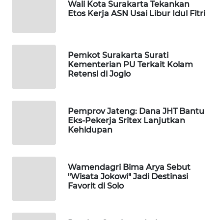
Wali Kota Surakarta Tekankan
PERSONA
Etos Kerja ASN Usai Libur Idul Fitri
WAHANA
OTOMOTIF
Pemkot Surakarta Surati
Kementerian PU Terkait Kolam
WAHANA
Retensi di Joglo
HEALTH
WAHANA
Pemprov Jateng: Dana JHT Bantu
DESA
Eks-Pekerja Sritex Lanjutkan
WISATA
Kehidupan
LAPAK
WAHANA
Wamendagri Bima Arya Sebut
"Wisata Jokowi" Jadi Destinasi
Favorit di Solo
Wahana
Network