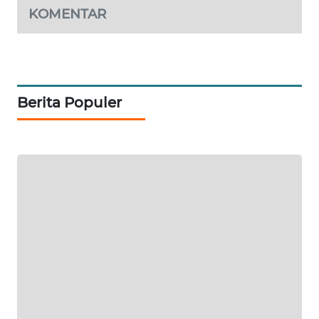
MKLI
KOMENTAR
LPKKI
LKKI
Berita Populer
KOPEKLIN
PORTAL
KONSUMEN
FORWAMKI
ALPERKLINAS
FORJASIDA