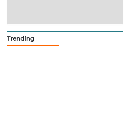
TAMBANG
NEWS
SITUNGIR
NEWS
Trending
SIDIKALANG
NEWS
SIBARAGAS
NEWS
METRO
SIANTAR
NEWS
METRO
MEDAN
NEWS