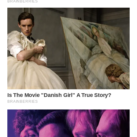
WN
BOROBUDUR
WN
MADURA
WN
SURABAYA
WN
NATUNA
WN
BINTAN
WN
MANDALIKA