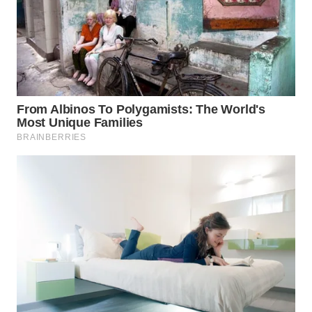
TANGERANG
WN
BINJAI
WN
CIREBON
WN
INDRAMAYU
WN
KUNINGAN
WN
MAJALENGKA
WN