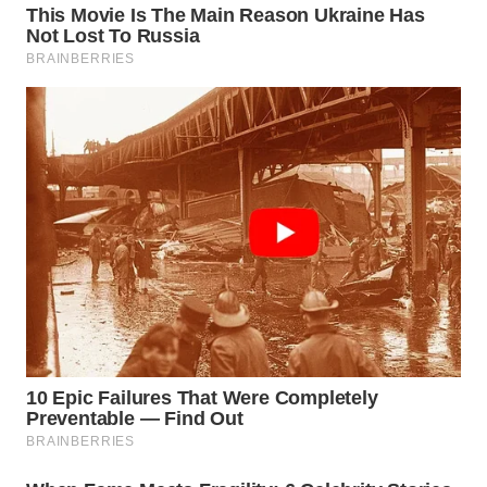
WN
SIMALUNGUN
WN
LABUHANBATU
WN
TAPANULI
TENGAH
WN DELI
SERDANG
WN
TEBING
TINGGI