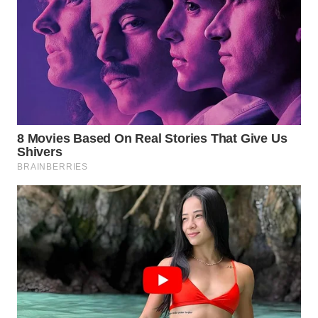
WN
LIKUPANG
WN
LABUANBAJO
WN
BORNEO
Wahana
Media
Group
WAHANA
NEWS
WAHANA
TANI