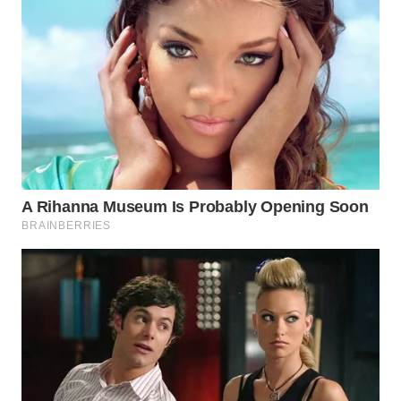
SULSEL
WN
GORONTALO
WN
SULUT
WN
MALUKU
WN
MALUT
WN
DAIRI
WN