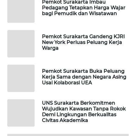
Pemkot Surakarta Imbau
KONSUMEN
Pedagang Tetapkan Harga Wajar
LISTRIK
bagi Pemudik dan Wisatawan
MASYARAKAT
KELISTRIKAN
Pemkot Surakarta Gandeng KJRI
New York Perluas Peluang Kerja
WALINKI
Warga
ID
MAWAKA
Pemkot Surakarta Buka Peluang
ID
Kerja Sama dengan Negara Asing
Usai Kolaborasi UEA
MARTABAT
NET
UNS Surakarta Berkomitmen
Wujudkan Kawasan Tanpa Rokok
Demi Lingkungan Berkualitas
PLN
Civitas Akademika
WATCH