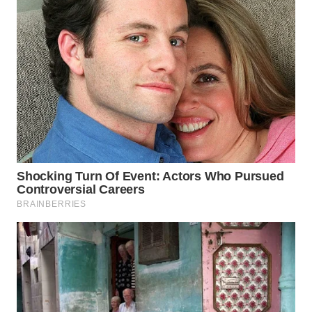
WN
SAMOSIR
WN
PADANG
LAWAS
WN
SUMEDANG
WN
CIANJUR
WN
KEPULAUAN
SERIBU
WN