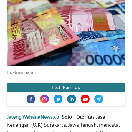
OPINI
SEMARANG
BOROBUDUR
Informasi
Ilustrasi uang.
INDEKS
BERITA
Ikuti Kami di:
KONTAK
KAMI
Jateng.WahanaNews.co
, Solo -
Otoritas Jasa
INFO
IKLAN
Keuangan (OJK) Surakarta, Jawa Tengah, mencatat