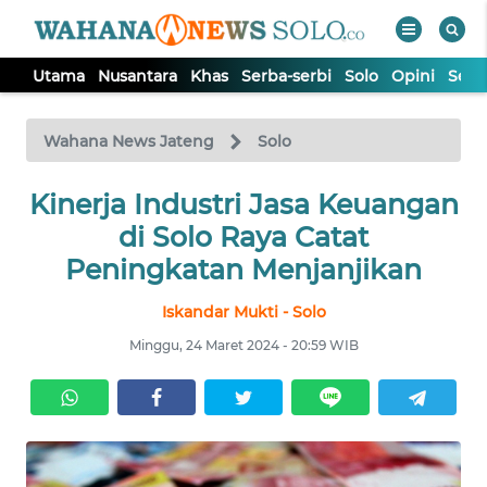
Utama
Nusantara
Khas
Serba-serbi
Solo
Opini
Sem
WAHANA
Tutup
TV
Wahana News Jateng
Solo
UTAMA
Kinerja Industri Jasa Keuangan
di Solo Raya Catat
NUSANTARA
Peningkatan Menjanjikan
Iskandar Mukti - Solo
KHAS
Minggu, 24 Maret 2024 - 20:59 WIB
SERBA-
SERBI
SOLO