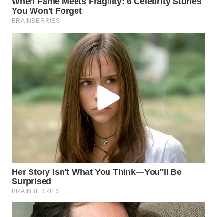
WN
PAKPAK
WN
KARAWANG
WN
BEKASI
WN
BOGOR
WN
DEPOK
WN
TAPANULI
UTARA