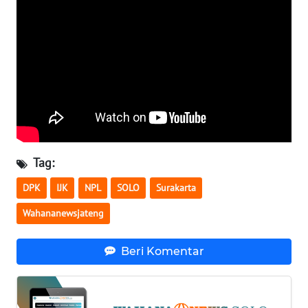
WN
NTB
WN
SULTENG
WN
SULBAR
WN
Tag:
BABEL
DPK
IJK
NPL
SOLO
Surakarta
WN
Wahananewsjateng
SUMBAR
Beri Komentar
WN
SUMSEL