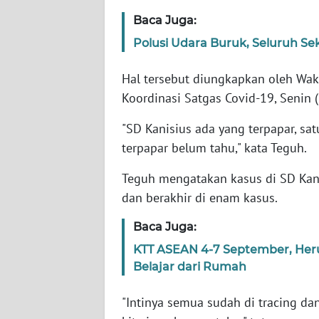
Baca Juga:
WN
JAKARTA
Polusi Udara Buruk, Seluruh Se
WN
Hal tersebut diungkapkan oleh Waki
JABAR
Koordinasi Satgas Covid-19, Senin 
WN
"SD Kanisius ada yang terpapar, sa
BANTEN
terpapar belum tahu," kata Teguh.
Teguh mengatakan kasus di SD Kanis
WN
NTT
dan berakhir di enam kasus.
Baca Juga:
WN
KEPRI
KTT ASEAN 4-7 September, Heru
Belajar dari Rumah
WN
PAPUA
"Intinya semua sudah di tracing da