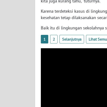
kita juga kurang tahu," tuturnya.
WN
Karena terdeteksi kasus di lingkun
PAPUA
BARAT
kesehatan tetap dilaksanakan secar
Baik itu di lingkungan sekolahnya 
WN
RIAU
1
2
Selanjutnya
Lihat Sem
WN
SERAMBI
WN
JAMBI
WN
SULTRA
WN
NTB