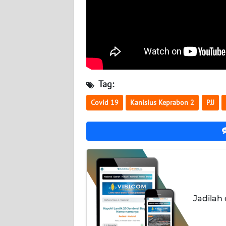
WN
SULTENG
WN
SULBAR
Tag:
WN
Covid 19
Kanisius Keprabon 2
PJJ
BABEL
WN
SUMBAR
WN
SUMSEL
Jadilah
WN
BENGKULU