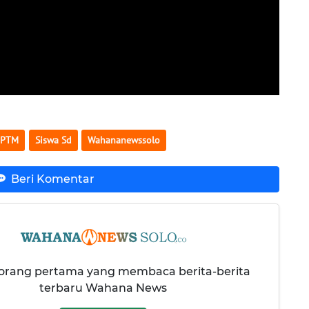
PTM
Siswa Sd
Wahananewssolo
Beri Komentar
 orang pertama yang membaca berita-berita
terbaru Wahana News