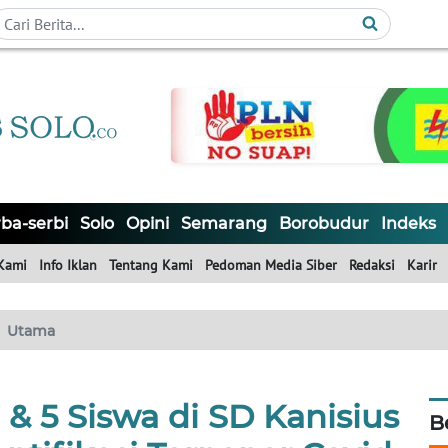
ba-serbi
Solo
Opini
Semarang
Borobudur
Indeks
Kami
Info Iklan
Tentang Kami
Pedoman Media Siber
Redaksi
Karir
Utama
& 5 Siswa di SD Kanisius
B