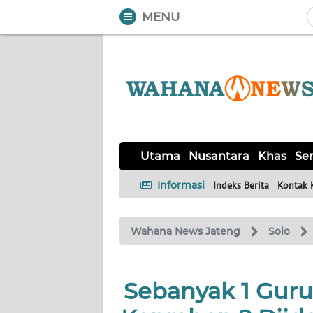
MENU
WAHANA
Tutup
TV
UTAMA
NUSANTARA
Utama
Nusantara
Khas
Ser
KHAS
Informasi
Indeks Berita
Kontak 
SERBA-
Wahana News Jateng
Solo
SERBI
SOLO
Sebanyak 1 Guru 