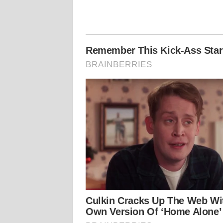
WN
KALBAR
WN
KALTENG
WN
KALTARA
WN
KALSEL
WN
KALTIM
WN
SULSEL