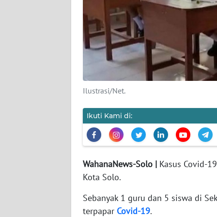
KAMI
PEDOMAN
MEDIA
SIBER
REDAKSI
Ilustrasi/Net.
KARIR
Ikuti Kami di:
DISCLAIMER
Wahana
News
WahanaNews-Solo |
Kasus Covid-19
Regional
Kota Solo.
WN
Sebanyak 1 guru dan 5 siswa di Sek
SUMUT
terpapar
Covid-19
.