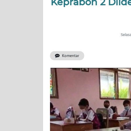
Keprabon 2 Diide
OPINI
SEMARANG
BOROBUDUR
Selasa
Informasi
Komentar
INDEKS
BERITA
KONTAK
KAMI
INFO
IKLAN
TENTANG