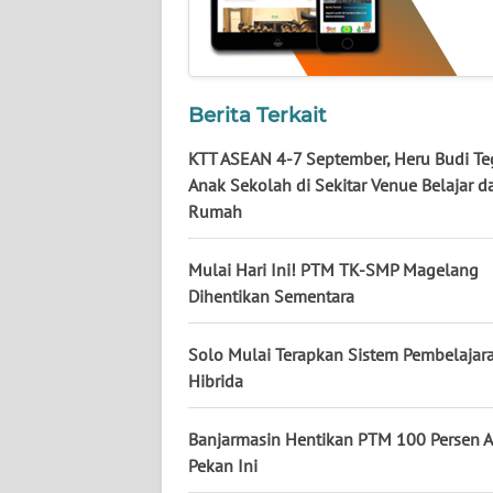
WN
LAMPUNG
Berita Terkait
WN
JATENG
KTT ASEAN 4-7 September, Heru Budi T
Anak Sekolah di Sekitar Venue Belajar da
WN
Rumah
NUSANTARA
Mulai Hari Ini! PTM TK-SMP Magelang
WN
Dihentikan Sementara
JOGJA
Solo Mulai Terapkan Sistem Pembelajar
WN
Hibrida
JATIM
Banjarmasin Hentikan PTM 100 Persen 
WN
Pekan Ini
BALI