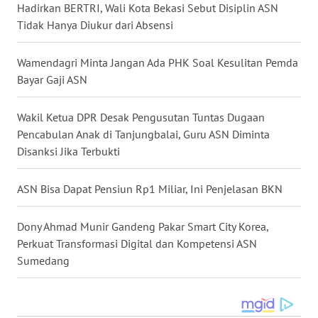
BALI
Hadirkan BERTRI, Wali Kota Bekasi Sebut Disiplin ASN
Tidak Hanya Diukur dari Absensi
WN
KALBAR
Wamendagri Minta Jangan Ada PHK Soal Kesulitan Pemda
Bayar Gaji ASN
WN
KALTENG
Wakil Ketua DPR Desak Pengusutan Tuntas Dugaan
Pencabulan Anak di Tanjungbalai, Guru ASN Diminta
WN
Disanksi Jika Terbukti
KALTARA
ASN Bisa Dapat Pensiun Rp1 Miliar, Ini Penjelasan BKN
WN
KALSEL
Dony Ahmad Munir Gandeng Pakar Smart City Korea,
Perkuat Transformasi Digital dan Kompetensi ASN
WN
Sumedang
KALTIM
WN