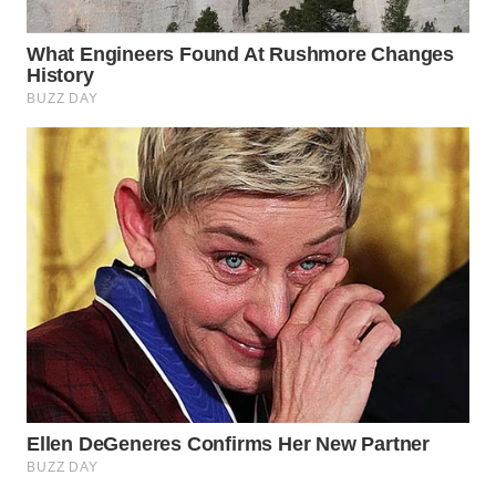
WN
SAMOSIR
WN
PADANG
LAWAS
WN
SUMEDANG
WN
CIANJUR
WN
KEPULAUAN
SERIBU
WN