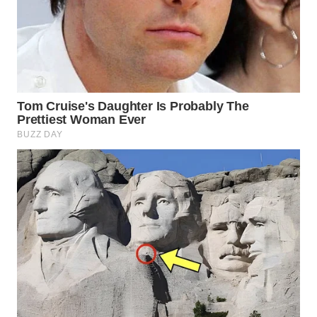
WN
PAKPAK
WN
KARAWANG
WN
BEKASI
WN
BOGOR
WN
DEPOK
WN
TAPANULI
UTARA