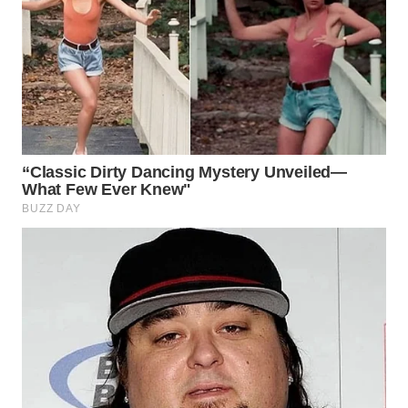
WN
SUKABUMI
WN
PURWAKARTA
WN
PRIANGAN
TIMUR
WN
SEMARANG
WN
SOLO
WN