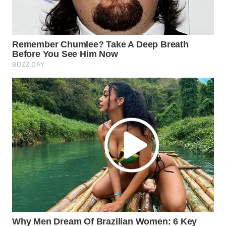
BOROBUDUR
WN
MADURA
WN
SURABAYA
WN
NATUNA
WN
BINTAN
WN
MANDALIKA
WN