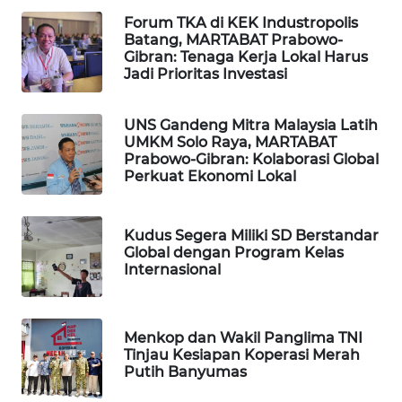
PERSONA
Forum TKA di KEK Industropolis
Batang, MARTABAT Prabowo-
WAHANA
Gibran: Tenaga Kerja Lokal Harus
OTOMOTIF
Jadi Prioritas Investasi
WAHANA
UNS Gandeng Mitra Malaysia Latih
HEALTH
UMKM Solo Raya, MARTABAT
Prabowo-Gibran: Kolaborasi Global
Perkuat Ekonomi Lokal
WAHANA
DESA
WISATA
Kudus Segera Miliki SD Berstandar
Global dengan Program Kelas
Internasional
LAPAK
WAHANA
Wahana
Menkop dan Wakil Panglima TNI
Network
Tinjau Kesiapan Koperasi Merah
Putih Banyumas
KONSUMEN