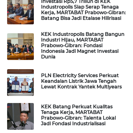
Investasi Rp5,7 Triliun di KEK
ID
Industropolis Siap Serap Tenaga
Kerja, MARTABAT Prabowo-Gibran:
Batang Bisa Jadi Etalase Hilirisasi
WAHANANEWS
CO ID
KEK Industropolis Batang Bangun
Industri Hijau, MARTABAT
WAHANANEWS
Prabowo-Gibran: Fondasi
NET
Indonesia Jadi Magnet Investasi
Dunia
WAHANA
SPORT
PLN Electricity Services Perkuat
Keandalan Listrik Jawa Tengah
WAHANA
Lewat Kontrak Yantek Multiyears
UMKM
KEK Batang Perkuat Kualitas
WAHANA
Tenaga Kerja, MARTABAT
SELEB
Prabowo-Gibran: Talenta Lokal
Jadi Fondasi Industrialisasi
WAHANA