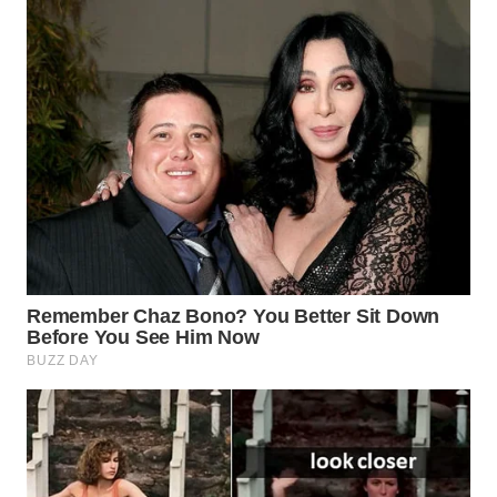
TANGERANG
WN
BINJAI
WN
CIREBON
WN
INDRAMAYU
WN
KUNINGAN
WN
MAJALENGKA
WN
SUBANG