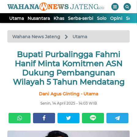
Utama
Nusantara
Khas
Serba-serbi
Solo
Opini
Sem
WAHANA
Tutup
TV
Wahana News Jateng
Utama
UTAMA
Bupati Purbalingga Fahmi
Hanif Minta Komitmen ASN
NUSANTARA
Dukung Pembangunan
Wilayah 5 Tahun Mendatang
KHAS
Dani Agus Ginting - Utama
Senin, 14 April 2025 - 14:03 WIB
SERBA-
SERBI
SOLO