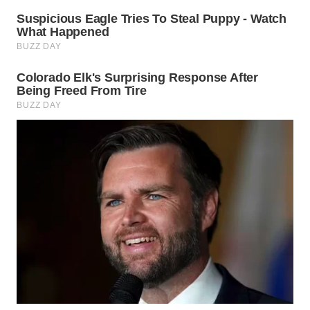
SULSEL
WN
GORONTALO
WN
SULUT
WN
MALUKU
WN
MALUT
WN
DAIRI
WN
DANAU