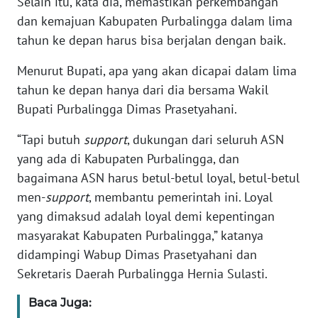
Selain itu, kata dia, memastikan perkembangan
SUMUT
dan kemajuan Kabupaten Purbalingga dalam lima
tahun ke depan harus bisa berjalan dengan baik.
WN
JAKARTA
Menurut Bupati, apa yang akan dicapai dalam lima
tahun ke depan hanya dari dia bersama Wakil
WN
JABAR
Bupati Purbalingga Dimas Prasetyahani.
“Tapi butuh
support
, dukungan dari seluruh ASN
WN
yang ada di Kabupaten Purbalingga, dan
BANTEN
bagaimana ASN harus betul-betul loyal, betul-betul
men-
support
, membantu pemerintah ini. Loyal
WN
NTT
yang dimaksud adalah loyal demi kepentingan
masyarakat Kabupaten Purbalingga,” katanya
WN
didampingi Wabup Dimas Prasetyahani dan
KEPRI
Sekretaris Daerah Purbalingga Hernia Sulasti.
WN
Baca Juga:
PAPUA