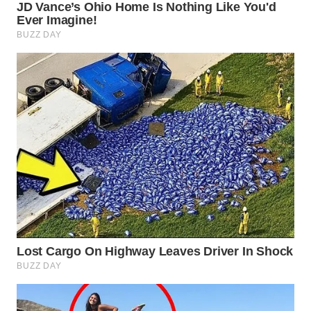
TOBA
WN
NIAS
WN
LANGKAT
WN
TAPANULI
SELATAN
WN
TANJUNG
LESUNG
WN
KARO