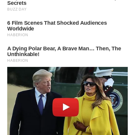
LIKUPANG
WN
LABUANBAJO
WN
BORNEO
Wahana
Media
Group
WAHANA
NEWS
WAHANA
TANI
WAHANA