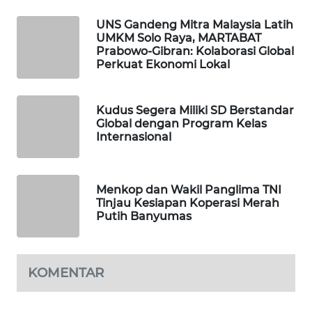
UNS Gandeng Mitra Malaysia Latih
LPKKI
UMKM Solo Raya, MARTABAT
Prabowo-Gibran: Kolaborasi Global
Perkuat Ekonomi Lokal
LKKI
KOPEKLIN
Kudus Segera Miliki SD Berstandar
Global dengan Program Kelas
Internasional
PORTAL
KONSUMEN
Menkop dan Wakil Panglima TNI
FORWAMKI
Tinjau Kesiapan Koperasi Merah
Putih Banyumas
ALPERKLINAS
FORJASIDA
KOMENTAR
TAMBANG