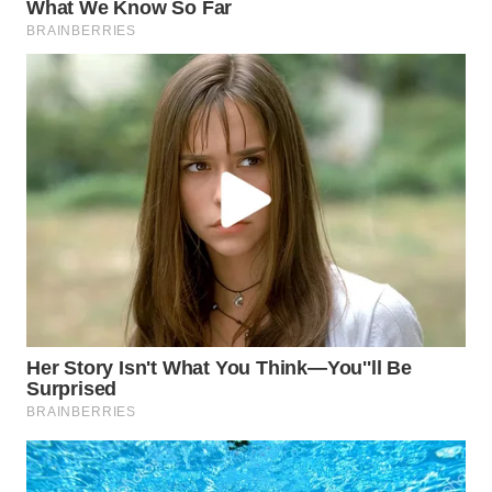
WN
SIMALUNGUN
WN
LABUHANBATU
WN
TAPANULI
TENGAH
WN DELI
SERDANG
WN
TEBING
TINGGI