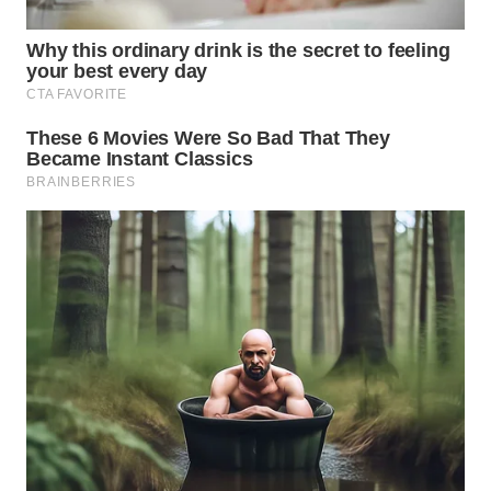
TANGERANG
WN
BINJAI
WN
CIREBON
WN
INDRAMAYU
WN
KUNINGAN
WN
MAJALENGKA
WN
SUBANG