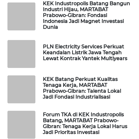
KEK Industropolis Batang Bangun
LISTRIK
Industri Hijau, MARTABAT
Prabowo-Gibran: Fondasi
Indonesia Jadi Magnet Investasi
MASYARAKAT
Dunia
KELISTRIKAN
WALINKI
PLN Electricity Services Perkuat
ID
Keandalan Listrik Jawa Tengah
Lewat Kontrak Yantek Multiyears
MAWAKA
ID
KEK Batang Perkuat Kualitas
Tenaga Kerja, MARTABAT
Prabowo-Gibran: Talenta Lokal
MARTABAT
Jadi Fondasi Industrialisasi
NET
Forum TKA di KEK Industropolis
PLN
Batang, MARTABAT Prabowo-
WATCH
Gibran: Tenaga Kerja Lokal Harus
Jadi Prioritas Investasi
MKLI