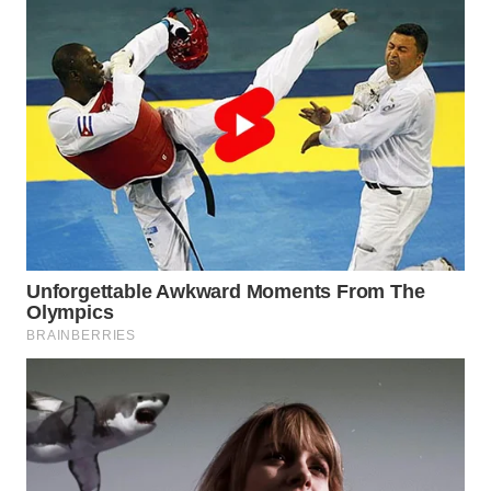
BOROBUDUR
WN
MADURA
WN
SURABAYA
WN
NATUNA
WN
BINTAN
WN
MANDALIKA
WN