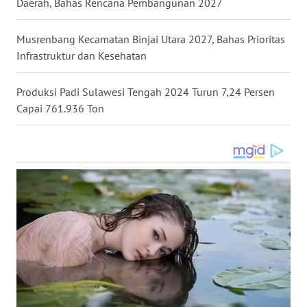
Daerah, Bahas Rencana Pembangunan 2027
SULSEL
Musrenbang Kecamatan Binjai Utara 2027, Bahas Prioritas
WN
GORONTALO
Infrastruktur dan Kesehatan
WN
Produksi Padi Sulawesi Tengah 2024 Turun 7,24 Persen
SULUT
Capai 761.936 Ton
WN
MALUKU
WN
MALUT
WN
DAIRI
WN
DANAU