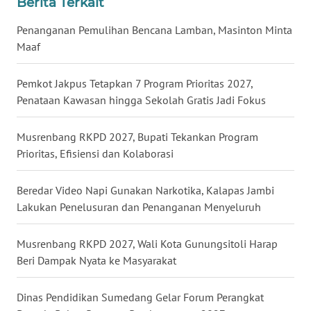
Berita Terkait
BALI
Penanganan Pemulihan Bencana Lamban, Masinton Minta
WN
Maaf
KALBAR
Pemkot Jakpus Tetapkan 7 Program Prioritas 2027,
WN
Penataan Kawasan hingga Sekolah Gratis Jadi Fokus
KALTENG
Musrenbang RKPD 2027, Bupati Tekankan Program
WN
Prioritas, Efisiensi dan Kolaborasi
KALTARA
Beredar Video Napi Gunakan Narkotika, Kalapas Jambi
WN
Lakukan Penelusuran dan Penanganan Menyeluruh
KALSEL
Musrenbang RKPD 2027, Wali Kota Gunungsitoli Harap
WN
Beri Dampak Nyata ke Masyarakat
KALTIM
Dinas Pendidikan Sumedang Gelar Forum Perangkat
WN