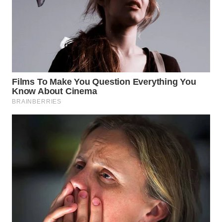
LIKUPANG
WN
LABUANBAJO
WN
BORNEO
Wahana
Media
Group
WAHANA
NEWS
WAHANA
TANI
WAHANA