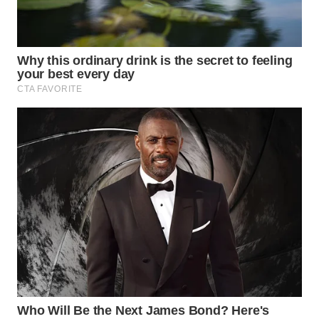
TOBA
WN
NIAS
WN
LANGKAT
WN
TAPANULI
SELATAN
WN
TANJUNG
LESUNG
WN
KARO