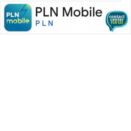
WAHANA MEDIA GROUP
|
|
|
WAHANA NEWS co
WAHANA TANI
WAHANA ADVOKAT
|
|
WAHANA INFRASTRUKTUR
WAHANA KONSUMEN
|
|
|
WAHANA LISTRIK
WAHANA TRAVEL
WAHANA TV
|
|
|
WAHANANEWS id
WAHANANEWS CO ID
WAHANANEWS NET