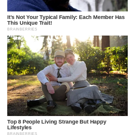
ID
WAHANANEWS
CO ID
WAHANANEWS
NET
WAHANA
SPORT
WAHANA
UMKM
WAHANA
SELEB
WAHANA