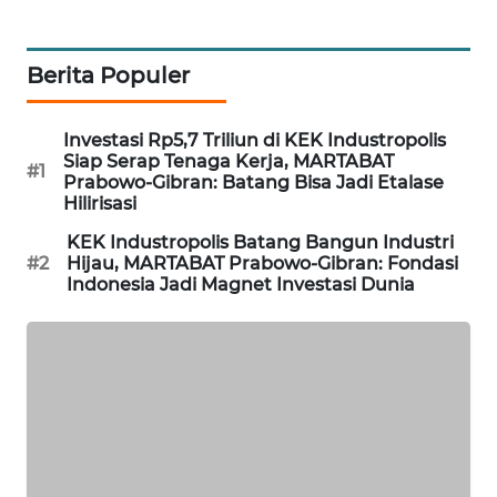
NEWS
Berita Populer
SITUNGIR
NEWS
Investasi Rp5,7 Triliun di KEK Industropolis
SIDIKALANG
Siap Serap Tenaga Kerja, MARTABAT
#1
NEWS
Prabowo-Gibran: Batang Bisa Jadi Etalase
Hilirisasi
SIBARAGAS
KEK Industropolis Batang Bangun Industri
NEWS
#2
Hijau, MARTABAT Prabowo-Gibran: Fondasi
Indonesia Jadi Magnet Investasi Dunia
METRO
SIANTAR
NEWS
METRO
MEDAN
NEWS