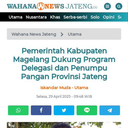
Utama
Nusantara
Khas
Serba-serbi
Solo
Opini
Sem
WAHANA
Tutup
TV
Wahana News Jateng
Utama
UTAMA
Pemerintah Kabupaten
Magelang Dukung Program
NUSANTARA
Delegasi dan Penumpu
Pangan Provinsi Jateng
KHAS
Iskandar Muda - Utama
Selasa, 29 April 2025 - 09:48 WIB
SERBA-
SERBI
SOLO