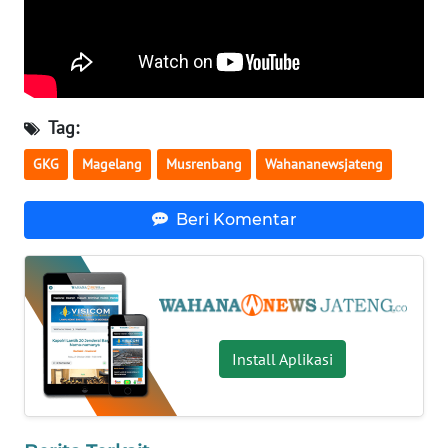
BENGKULU
WN
LAMPUNG
Tag:
WN
JATENG
GKG
Magelang
Musrenbang
Wahananewsjateng
WN
Beri Komentar
NUSANTARA
WN
JOGJA
Install Aplikasi
WN
JATIM
WN