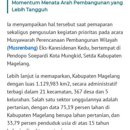
SUMUT
Momentum Menata Arah Pembangunan yang
Lebih Tangguh
WN
JAKARTA
Ia menyampaikan hal tersebut saat pemaparan
sekaligus pengusulan kegiatan prioritas pada acara
WN
Musyawarah Perencanaan Pembangunan Wilayah
JABAR
(
Musrenbang
) Eks-Karesidenan Kedu, bertempat di
Pendopo Soepardi Kota Mungkid, Setda Kabupaten
WN
Magelang.
BANTEN
Lebih lanjut ia memaparkan, Kabupaten Magelang
WN
dengan luas 1.129,983 km2, secara administratif
NTT
terbagi dalam 21 kecamatan, 367 desa dan 5
kelurahan. Salah satu sektor unggulannya adalah
WN
pertanian, dengan data 75,19 persen lahan di
KEPRI
Kabupaten Magelang berupa lahan pertanian, dan
33,79 persen penduduk usia di atas 15 tahun
WN
PAPUA