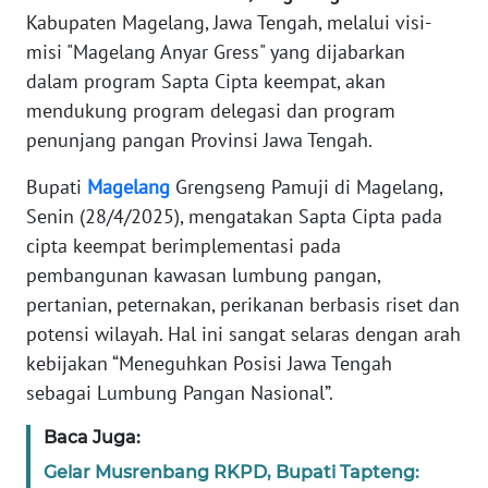
TENTANG
Kabupaten Magelang, Jawa Tengah, melalui visi-
KAMI
misi "Magelang Anyar Gress" yang dijabarkan
dalam program Sapta Cipta keempat, akan
PEDOMAN
mendukung program delegasi dan program
MEDIA
penunjang pangan Provinsi Jawa Tengah.
SIBER
Bupati
Magelang
Grengseng Pamuji di Magelang,
REDAKSI
Senin (28/4/2025), mengatakan Sapta Cipta pada
cipta keempat berimplementasi pada
KARIR
pembangunan kawasan lumbung pangan,
pertanian, peternakan, perikanan berbasis riset dan
DISCLAIMER
potensi wilayah. Hal ini sangat selaras dengan arah
kebijakan “Meneguhkan Posisi Jawa Tengah
Wahana
News
sebagai Lumbung Pangan Nasional”.
Regional
Baca Juga:
WN
Gelar Musrenbang RKPD, Bupati Tapteng: