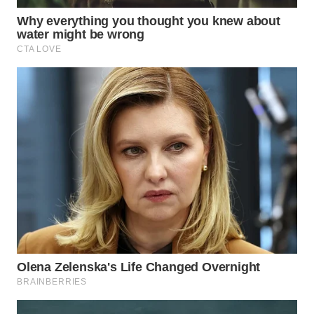
WN
SUKABUMI
WN
PURWAKARTA
WN
PRIANGAN
TIMUR
WN
SEMARANG
WN
SOLO
WN