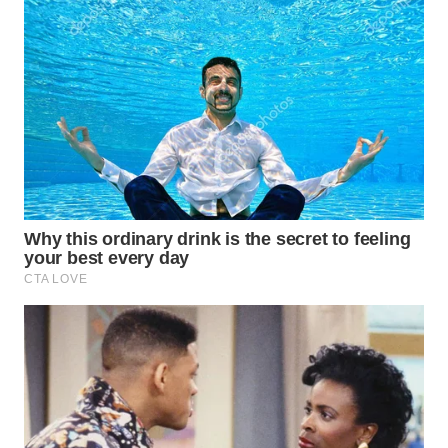
WN
PAKPAK
WN
KARAWANG
WN
BEKASI
WN
BOGOR
WN
DEPOK
WN
TAPANULI
UTARA