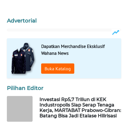
PERSONA
WAHANA
Advertorial
OTOMOTIF
WAHANA
HEALTH
Dapatkan Merchandise Eksklusif
Wahana News
WAHANA
DESA
Buka Katalog
WISATA
LAPAK
Pilihan Editor
WAHANA
Investasi Rp5,7 Triliun di KEK
Industropolis Siap Serap Tenaga
Wahana
Kerja, MARTABAT Prabowo-Gibran:
Network
Batang Bisa Jadi Etalase Hilirisasi
KONSUMEN