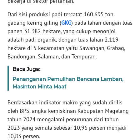
bekerja di sektor pertanian.
Dari sisi produksi padi tercatat 160.695 ton
WN
gabang kering giling (
GKG
) pada lahan dengan luas
PAPUA
BARAT
panen 31.382 hektare, yang cukup menonjol
adalah padi organik, dengan luas lahan 2.119
WN
hektare di 5 kecamatan yaitu Sawangan, Grabag,
RIAU
Bandongan, Salaman, dan Tempuran.
WN
Baca Juga:
SERAMBI
Penanganan Pemulihan Bencana Lamban,
Masinton Minta Maaf
WN
JAMBI
Berdasarkan indikator makro yang sudah dirilis
oleh BPS, angka kemiskinan Kabupaten Magelang
WN
tahun 2024 mengalami penurunan dari tahun
SULTRA
2023 yang semula sebesar 10,96 persen menjadi
10,83 persen.
WN