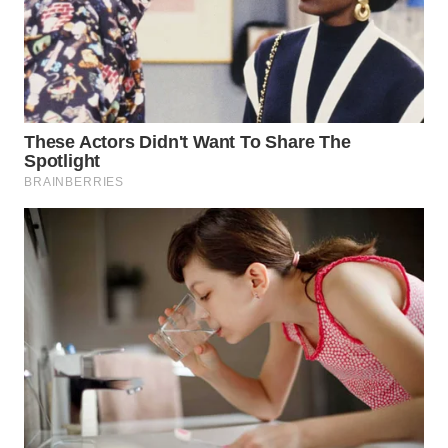
WN
SAMOSIR
WN
PADANG
LAWAS
WN
SUMEDANG
WN
CIANJUR
WN
KEPULAUAN
SERIBU
WN