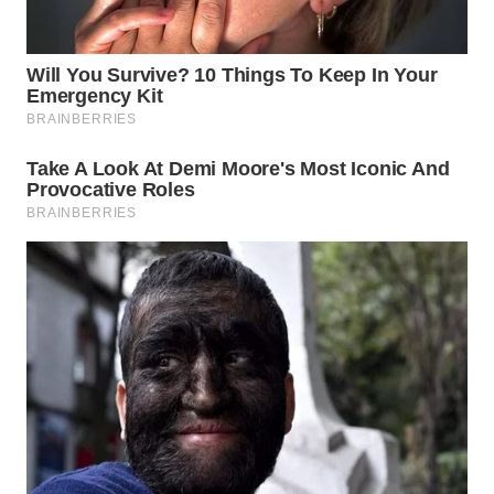
ADVOKAT
WAHANA
INFRASTRUKTUR
WAHANA
KONSUMEN
WAHANA
LISTRIK
WAHANA
TRAVEL
WAHANA
TV
WAHANANEWS