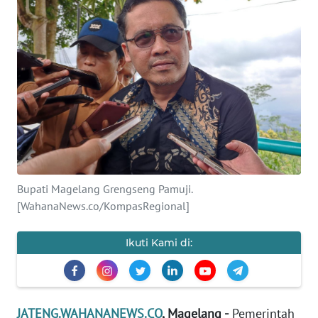
OPINI
SEMARANG
BOROBUDUR
Informasi
INDEKS
BERITA
Bupati Magelang Grengseng Pamuji.
[WahanaNews.co/KompasRegional]
KONTAK
KAMI
Ikuti Kami di:
INFO
IKLAN
JATENG.WAHANANEWS.CO
, Magelang -
Pemerintah