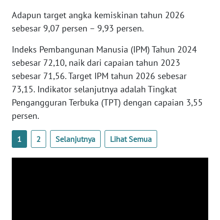
NTB
Adapun target angka kemiskinan tahun 2026
sebesar 9,07 persen – 9,93 persen.
WN
SULTENG
Indeks Pembangunan Manusia (IPM) Tahun 2024
sebesar 72,10, naik dari capaian tahun 2023
WN
sebesar 71,56. Target IPM tahun 2026 sebesar
SULBAR
73,15. Indikator selanjutnya adalah Tingkat
Pengangguran Terbuka (TPT) dengan capaian 3,55
WN
persen.
BABEL
1
2
Selanjutnya
Lihat Semua
WN
SUMBAR
WN
SUMSEL
WN