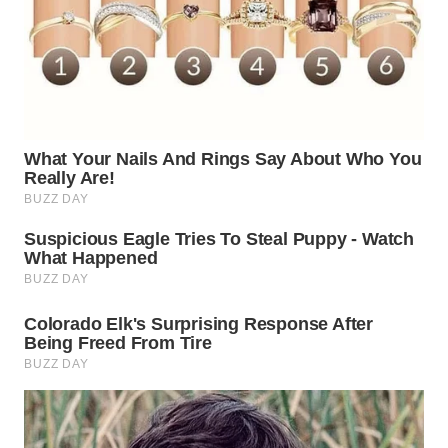
WN
SAMOSIR
WN
PADANG
LAWAS
WN
SUMEDANG
WN
CIANJUR
WN
KEPULAUAN
SERIBU
WN