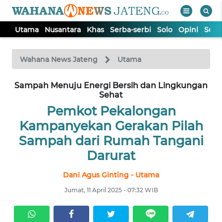
Utama
Nusantara
Khas
Serba-serbi
Solo
Opini
Sem
WAHANA
Tutup
TV
Wahana News Jateng
Utama
UTAMA
Sampah Menuju Energi Bersih dan Lingkungan
Sehat
Pemkot Pekalongan
NUSANTARA
Kampanyekan Gerakan Pilah
Sampah dari Rumah Tangani
KHAS
Darurat
SERBA-
Dani Agus Ginting - Utama
SERBI
Jumat, 11 April 2025 - 07:32 WIB
SOLO