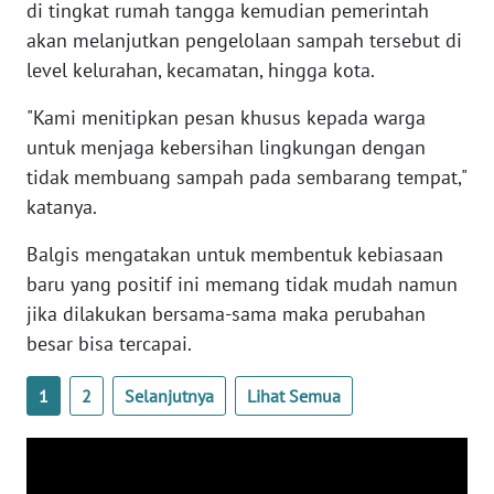
di tingkat rumah tangga kemudian pemerintah
akan melanjutkan pengelolaan sampah tersebut di
WN
level kelurahan, kecamatan, hingga kota.
PAPUA
BARAT
"Kami menitipkan pesan khusus kepada warga
untuk menjaga kebersihan lingkungan dengan
WN
tidak membuang sampah pada sembarang tempat,"
RIAU
katanya.
WN
Balgis mengatakan untuk membentuk kebiasaan
SERAMBI
baru yang positif ini memang tidak mudah namun
jika dilakukan bersama-sama maka perubahan
WN
besar bisa tercapai.
JAMBI
1
2
Selanjutnya
Lihat Semua
WN
SULTRA
WN