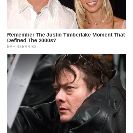
SULSEL
WN
GORONTALO
WN
SULUT
WN
MALUKU
WN
MALUT
WN
DAIRI
WN
DANAU