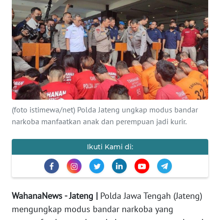
OPINI
SEMARANG
BOROBUDUR
Informasi
(foto istimewa/net) Polda Jateng ungkap modus bandar
INDEKS
narkoba manfaatkan anak dan perempuan jadi kurir.
BERITA
Ikuti Kami di:
KONTAK
KAMI
INFO
WahanaNews - Jateng |
Polda Jawa Tengah (Jateng)
IKLAN
mengungkap modus bandar narkoba yang