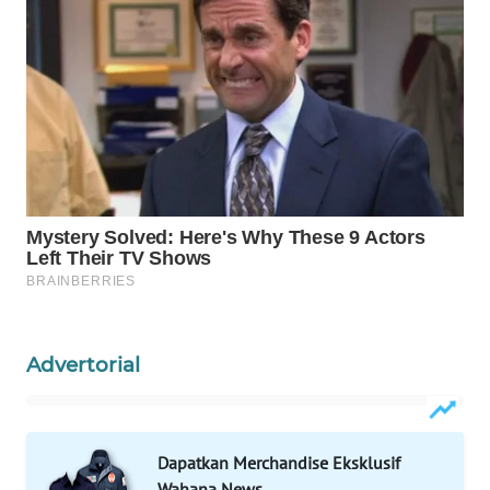
ID
WAHANANEWS
CO ID
WAHANANEWS
NET
WAHANA
SPORT
WAHANA
UMKM
Advertorial
WAHANA
SELEB
Dapatkan Merchandise Eksklusif
WAHANA
Wahana News