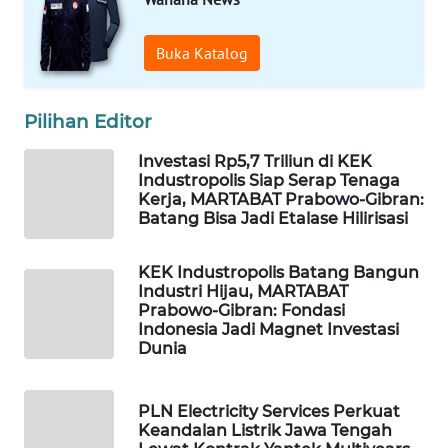
PERSONA
Buka Katalog
WAHANA
OTOMOTIF
Pilihan Editor
WAHANA
HEALTH
Investasi Rp5,7 Triliun di KEK
Industropolis Siap Serap Tenaga
Kerja, MARTABAT Prabowo-Gibran:
WAHANA
Batang Bisa Jadi Etalase Hilirisasi
DESA
WISATA
KEK Industropolis Batang Bangun
Industri Hijau, MARTABAT
LAPAK
Prabowo-Gibran: Fondasi
WAHANA
Indonesia Jadi Magnet Investasi
Dunia
Wahana
Network
PLN Electricity Services Perkuat
Keandalan Listrik Jawa Tengah
KONSUMEN