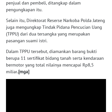
penjual dan pembeli, ditangkap dalam
pengungkapan itu.
WN
PAPUA
Selain itu, Direktorat Reserse Narkoba Polda Jateng
BARAT
juga mengungkap Tindak Pidana Pencucian Uang
(TPPU) dari dua tersangka yang merupakan
WN
pasangan suami istri.
RIAU
Dalam TPPU tersebut, diamankan barang bukti
WN
berupa 11 sertifikat bidang tanah serta kendaraan
SERAMBI
bermotor yang total nilainya mencapai Rp8,5
miliar
.[mga]
WN
JAMBI
WN
SULTRA
WN