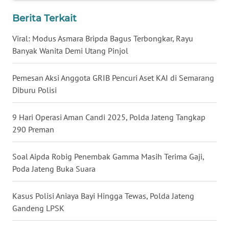
BENGKULU
Berita Terkait
WN
Viral: Modus Asmara Bripda Bagus Terbongkar, Rayu
LAMPUNG
Banyak Wanita Demi Utang Pinjol
WN
Pemesan Aksi Anggota GRIB Pencuri Aset KAI di Semarang
JATENG
Diburu Polisi
WN
9 Hari Operasi Aman Candi 2025, Polda Jateng Tangkap
NUSANTARA
290 Preman
WN
Soal Aipda Robig Penembak Gamma Masih Terima Gaji,
JOGJA
Poda Jateng Buka Suara
WN
JATIM
Kasus Polisi Aniaya Bayi Hingga Tewas, Polda Jateng
Gandeng LPSK
WN