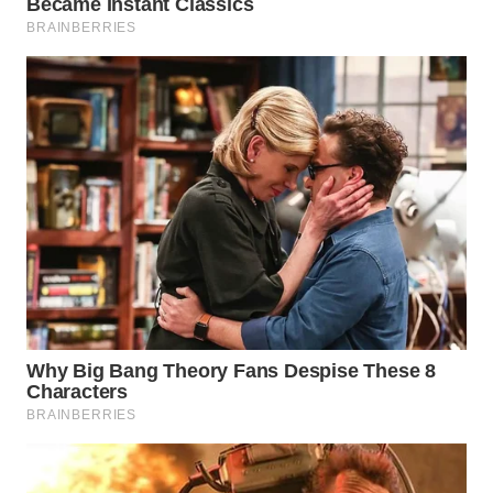
WN
SIMALUNGUN
WN
LABUHANBATU
WN
TAPANULI
TENGAH
WN DELI
SERDANG
WN
TEBING
TINGGI