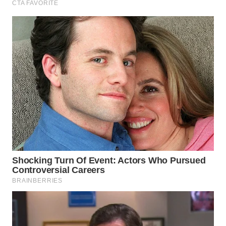
ADVOKAT
WAHANA
INFRASTRUKTUR
WAHANA
KONSUMEN
WAHANA
LISTRIK
WAHANA
TRAVEL
WAHANA
TV
WAHANANEWS