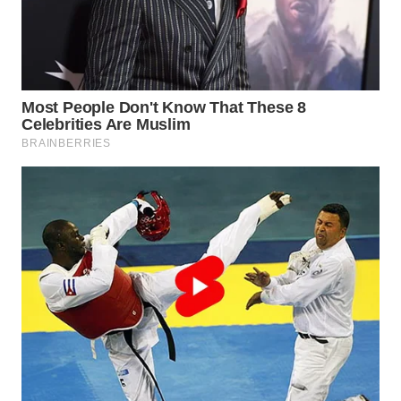
WN
SAMOSIR
WN
PADANG
LAWAS
WN
SUMEDANG
WN
CIANJUR
WN
KEPULAUAN
SERIBU
WN