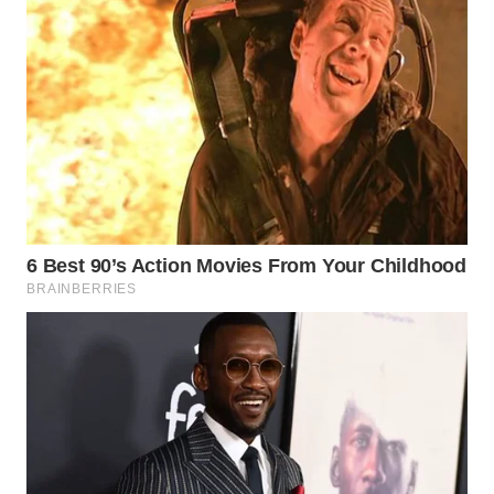
WN
PAKPAK
WN
KARAWANG
WN
BEKASI
WN
BOGOR
WN
DEPOK
WN
TAPANULI
UTARA