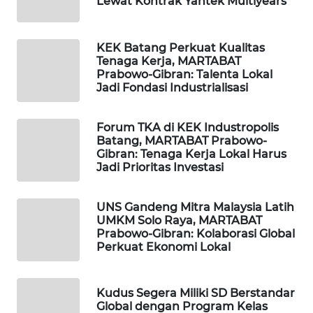
Lewat Kontrak Yantek Multiyears
LISTRIK
KEK Batang Perkuat Kualitas
MASYARAKAT
Tenaga Kerja, MARTABAT
KELISTRIKAN
Prabowo-Gibran: Talenta Lokal
Jadi Fondasi Industrialisasi
WALINKI
ID
Forum TKA di KEK Industropolis
Batang, MARTABAT Prabowo-
Gibran: Tenaga Kerja Lokal Harus
MAWAKA
Jadi Prioritas Investasi
ID
MARTABAT
UNS Gandeng Mitra Malaysia Latih
UMKM Solo Raya, MARTABAT
NET
Prabowo-Gibran: Kolaborasi Global
Perkuat Ekonomi Lokal
PLN
WATCH
Kudus Segera Miliki SD Berstandar
Global dengan Program Kelas
MKLI