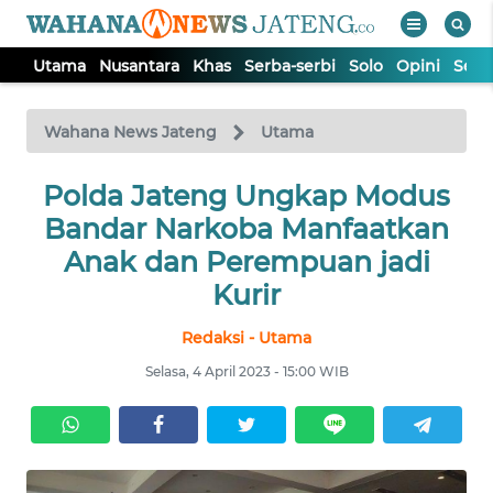
Utama
Nusantara
Khas
Serba-serbi
Solo
Opini
Sem
WAHANA
Tutup
TV
Wahana News Jateng
Utama
UTAMA
Polda Jateng Ungkap Modus
Bandar Narkoba Manfaatkan
NUSANTARA
Anak dan Perempuan jadi
Kurir
KHAS
Redaksi - Utama
Selasa, 4 April 2023 - 15:00 WIB
SERBA-
SERBI
SOLO