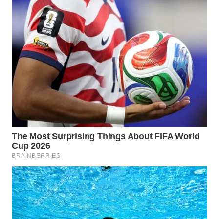
WN
SUKABUMI
WN
PURWAKARTA
WN
PRIANGAN
TIMUR
WN
SEMARANG
WN
SOLO
WN