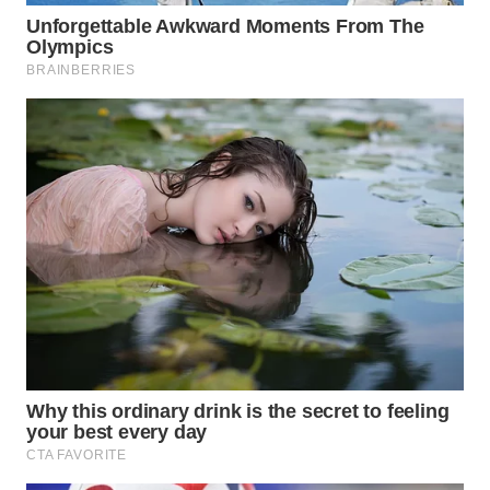
TANGERANG
WN
BINJAI
WN
CIREBON
WN
INDRAMAYU
WN
KUNINGAN
WN
MAJALENGKA
WN
SUBANG