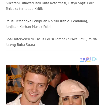
BALI
Sukatani Ditawari Jadi Duta Reformasi, Listyo Sigit: Polri
Terbuka terhadap Kritik
WN
KALBAR
Polisi Tersangka Penipuan Rp900 Juta di Pemalang,
Janjikan Korban Masuk Polri
WN
KALTENG
Soal Intervensi di Kasus Polisi Tembak Siswa SMK, Polda
Jateng Buka Suara
WN
KALTARA
WN
KALSEL
WN
KALTIM
WN