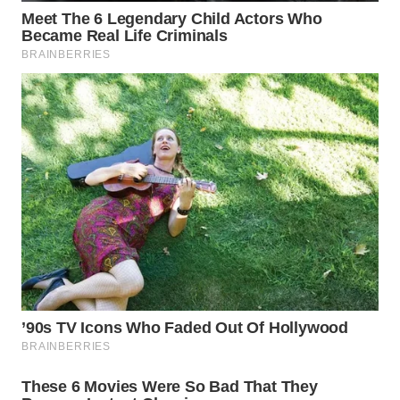
TOBA
WN
NIAS
WN
LANGKAT
WN
TAPANULI
SELATAN
WN
TANJUNG
LESUNG
WN
KARO