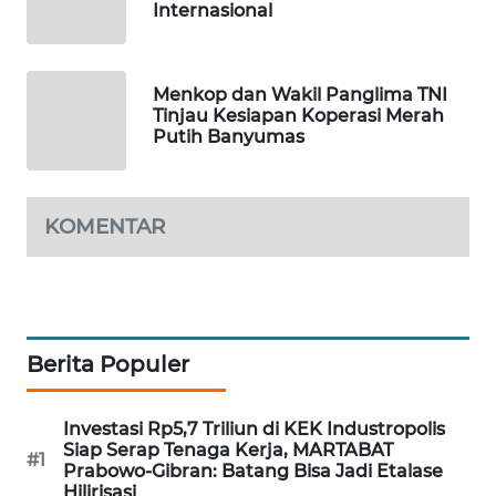
Internasional
LPKKI
Menkop dan Wakil Panglima TNI
LKKI
Tinjau Kesiapan Koperasi Merah
Putih Banyumas
KOPEKLIN
KOMENTAR
PORTAL
KONSUMEN
FORWAMKI
Berita Populer
ALPERKLINAS
Investasi Rp5,7 Triliun di KEK Industropolis
FORJASIDA
Siap Serap Tenaga Kerja, MARTABAT
#1
Prabowo-Gibran: Batang Bisa Jadi Etalase
TAMBANG
Hilirisasi