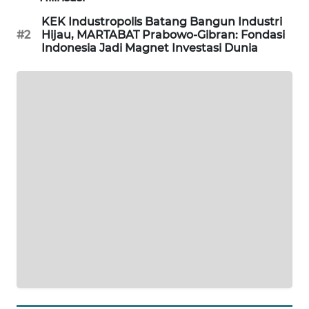
NEWS
KEK Industropolis Batang Bangun Industri
#2
Hijau, MARTABAT Prabowo-Gibran: Fondasi
SITUNGIR
Indonesia Jadi Magnet Investasi Dunia
NEWS
SIDIKALANG
NEWS
SIBARAGAS
NEWS
METRO
SIANTAR
NEWS
METRO
MEDAN
NEWS