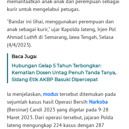
memanfaatkan anak-anak dan perempuan sebagai
TENTANG
kurir untuk mengelabui petugas.
KAMI
"Bandar ini lihai, menggunakan perempuan dan
PEDOMAN
anak sebagai kurir," ujar Kapolda Jateng, Irjen Pol
MEDIA
Ahmad Luthfi di Semarang, Jawa Tengah, Selasa
SIBER
(4/4/2023).
REDAKSI
Baca Juga:
Hubungan Gelap 5 Tahun Terbongkar:
KARIR
Kematian Dosen Untag Penuh Tanda Tanya,
Sidang Etik AKBP Basuki Dipercepat
DISCLAIMER
Ia menjelaskan,
modus
tersebut ditemukan pada
Wahana
sejumlah kasus hasil Operasi Bersih
Narkoba
News
Regional
(Bersinar) Candi 2023 yang digelar pada 9-28
Maret 2023. Dari operasi tersebut, jajaran Polda
WN
Jateng mengungkap 224 kasus dengan 287