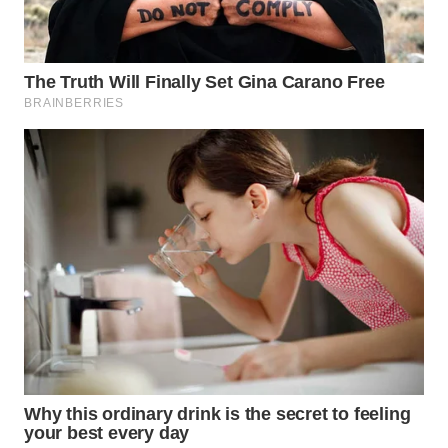
LIKUPANG
WN
LABUANBAJO
WN
BORNEO
Wahana
Media
Group
WAHANA
NEWS
WAHANA
TANI
WAHANA