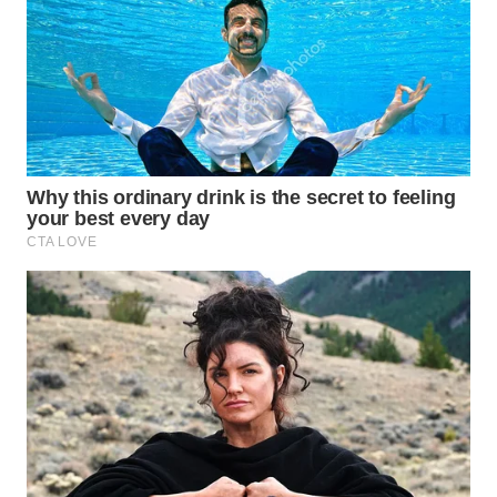
BOROBUDUR
WN
MADURA
WN
SURABAYA
WN
NATUNA
WN
BINTAN
WN
MANDALIKA
WN