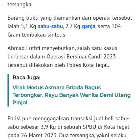
SUMUT
tersangka.
Barang bukti yang diamankan dari operasi tersebut
WN
JAKARTA
ialah 5,1 Kg
sabu-sabu
, 2,7 Kg
ganja
, serta 104
Gram tembakau sintetis.
WN
JABAR
Ahmad Luthfi menyebutkan, salah satu kasus
berbesar dalam Operasi Bersinar Candi 2023
WN
tersebut dilakukan oleh Polres Kota Tegal.
BANTEN
Baca Juga:
WN
Viral: Modus Asmara Bripda Bagus
NTT
Terbongkar, Rayu Banyak Wanita Demi Utang
Pinjol
WN
KEPRI
Polisi pun menggagalkan transaksi jual beli sabu-
sabu sebesar 3,9 Kg di sebuah SPBU di Kota Tegal
WN
pada 26 Maret 2023. Dua tersangka, yakni selaku
PAPUA