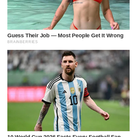
TANGERANG
WN
BINJAI
WN
CIREBON
WN
INDRAMAYU
WN
KUNINGAN
WN
MAJALENGKA
WN
SUBANG