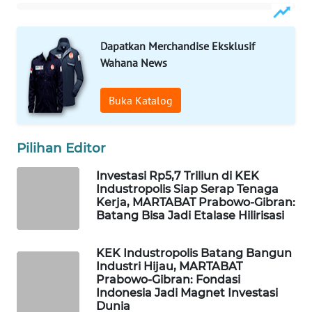
PERSONA
WAHANA
Dapatkan Merchandise Eksklusif
OTOMOTIF
Wahana News
WAHANA
Buka Katalog
HEALTH
WAHANA
Pilihan Editor
DESA
WISATA
Investasi Rp5,7 Triliun di KEK
Industropolis Siap Serap Tenaga
Kerja, MARTABAT Prabowo-Gibran:
LAPAK
Batang Bisa Jadi Etalase Hilirisasi
WAHANA
KEK Industropolis Batang Bangun
Wahana
Industri Hijau, MARTABAT
Network
Prabowo-Gibran: Fondasi
Indonesia Jadi Magnet Investasi
Dunia
KONSUMEN