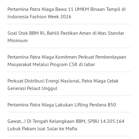
BALI
Pertamina Patra Niaga Bawa 11 UMKM Binaan Tampil di
Indonesia Fashion Week 2026
WN
KALBAR
Soal Stok BBM RI, Bahlil Pastikan Aman di Atas Standar
Minimum
WN
KALTENG
Pertamina Patra Niaga Komitmen Perkuat Pemberdayaan
Masyarakat Melalui Program CSR di Jabar
WN
KALTARA
Perkuat Distribusi Energi Nasional, Patra Niaga Cetak
WN
Generasi Pelaut Unggul
KALSEL
Pertamina Patra Niaga Lakukan Lifting Perdana B50
WN
KALTIM
Gawat...! Di Tengah Kelangkaan BBM, SPBU 14.205.164
Lubuk Pakam Jual Solar ke Mafia
WN