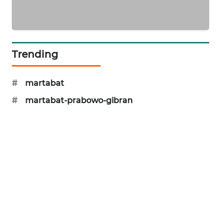
METRO
JAKARTA
NEWS
Trending
KRT
NEWS
#
martabat
KARING
#
martabat-prabowo-gibran
NEWS
JURNAL
MARITIM
HUMBANG
NEWS
GARONGGANG
NEWS