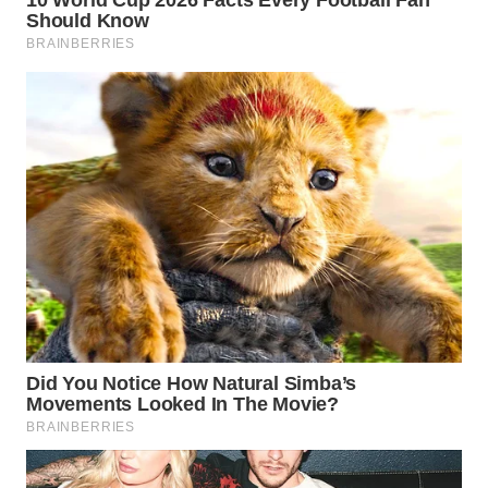
WN
SUKABUMI
WN
PURWAKARTA
WN
PRIANGAN
TIMUR
WN
SEMARANG
WN
SOLO
WN