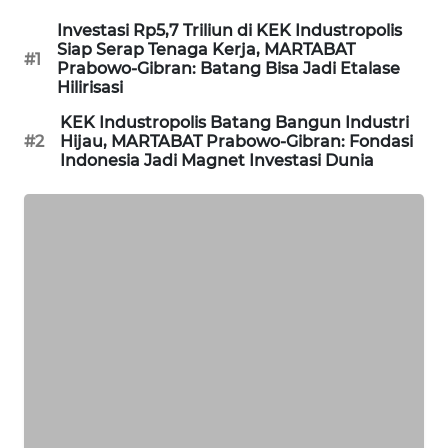
NEWS
Investasi Rp5,7 Triliun di KEK Industropolis
Siap Serap Tenaga Kerja, MARTABAT
#1
SITUNGIR
Prabowo-Gibran: Batang Bisa Jadi Etalase
NEWS
Hilirisasi
KEK Industropolis Batang Bangun Industri
SIDIKALANG
#2
Hijau, MARTABAT Prabowo-Gibran: Fondasi
Indonesia Jadi Magnet Investasi Dunia
NEWS
SIBARAGAS
NEWS
METRO
SIANTAR
NEWS
METRO
MEDAN
NEWS