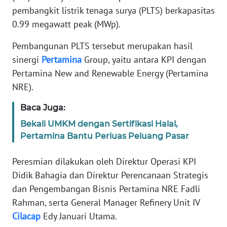
TENTANG
pembangkit listrik tenaga surya (PLTS) berkapasitas
KAMI
0.99 megawatt peak (MWp).
PEDOMAN
Pembangunan PLTS tersebut merupakan hasil
MEDIA
sinergi
Pertamina
Group, yaitu antara KPI dengan
SIBER
Pertamina New and Renewable Energy (Pertamina
NRE).
REDAKSI
Baca Juga:
KARIR
Bekali UMKM dengan Sertifikasi Halal,
Pertamina Bantu Perluas Peluang Pasar
DISCLAIMER
Peresmian dilakukan oleh Direktur Operasi KPI
Wahana
Didik Bahagia dan Direktur Perencanaan Strategis
News
dan Pengembangan Bisnis Pertamina NRE Fadli
Regional
Rahman, serta General Manager Refinery Unit IV
Cilacap
Edy Januari Utama.
WN