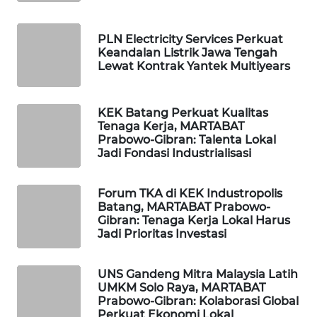
LISTRIK
PLN Electricity Services Perkuat
MASYARAKAT
Keandalan Listrik Jawa Tengah
Lewat Kontrak Yantek Multiyears
KELISTRIKAN
WALINKI
KEK Batang Perkuat Kualitas
ID
Tenaga Kerja, MARTABAT
Prabowo-Gibran: Talenta Lokal
Jadi Fondasi Industrialisasi
MAWAKA
ID
Forum TKA di KEK Industropolis
Batang, MARTABAT Prabowo-
MARTABAT
Gibran: Tenaga Kerja Lokal Harus
NET
Jadi Prioritas Investasi
PLN
UNS Gandeng Mitra Malaysia Latih
WATCH
UMKM Solo Raya, MARTABAT
Prabowo-Gibran: Kolaborasi Global
MKLI
Perkuat Ekonomi Lokal