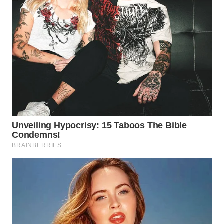
BOROBUDUR
WN
MADURA
WN
SURABAYA
WN
NATUNA
WN
BINTAN
WN
MANDALIKA
WN