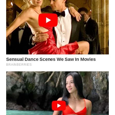
WN
SAMOSIR
WN
PADANG
LAWAS
WN
SUMEDANG
WN
CIANJUR
WN
KEPULAUAN
SERIBU
WN