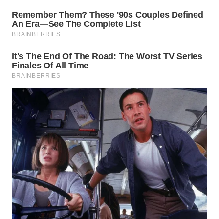
WN
SIMALUNGUN
WN
LABUHANBATU
WN
TAPANULI
TENGAH
WN DELI
SERDANG
WN
TEBING
TINGGI