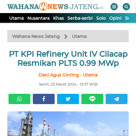
Utama
Nusantara
Khas
Serba-serbi
Solo
Opini
Sem
WAHANA
Tutup
TV
Wahana News Jateng
Utama
UTAMA
PT KPI Refinery Unit IV Cilacap
Resmikan PLTS 0.99 MWp
NUSANTARA
Dani Agus Ginting - Utama
Senin, 25 Maret 2024 - 13:37 WIB
KHAS
SERBA-
SERBI
SOLO