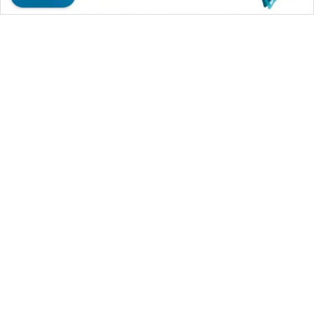
WAHANA MEDIA GROUP
|
|
|
WAHANA NEWS co
WAHANA TANI
WAHANA ADVOKAT
|
|
WAHANA INFRASTRUKTUR
WAHANA KONSUMEN
|
|
|
WAHANA LISTRIK
WAHANA TRAVEL
WAHANA TV
|
|
|
WAHANANEWS id
WAHANANEWS CO ID
WAHANANEWS NET
|
|
|
WAHANA SPORT ID
Wahana UMKM
Wahana Seleb
|
|
|
Wahana Persona
Wahana Otomotif
Wahana Health
|
Wahana Desa Wisata
Lapak Wahana