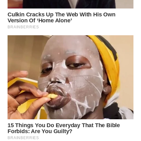
TOBA
WN
NIAS
WN
LANGKAT
WN
TAPANULI
SELATAN
WN
TANJUNG
LESUNG
WN
KARO