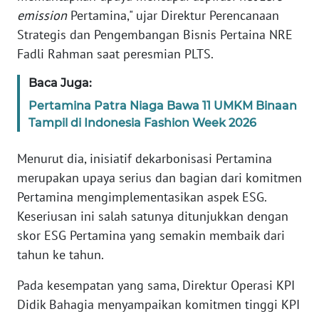
emission
Pertamina," ujar Direktur Perencanaan
Strategis dan Pengembangan Bisnis Pertaina NRE
WN
PAPUA
Fadli Rahman saat peresmian PLTS.
BARAT
Baca Juga:
WN
Pertamina Patra Niaga Bawa 11 UMKM Binaan
RIAU
Tampil di Indonesia Fashion Week 2026
Menurut dia, inisiatif dekarbonisasi Pertamina
WN
SERAMBI
merupakan upaya serius dan bagian dari komitmen
Pertamina mengimplementasikan aspek ESG.
WN
Keseriusan ini salah satunya ditunjukkan dengan
JAMBI
skor ESG Pertamina yang semakin membaik dari
tahun ke tahun.
WN
SULTRA
Pada kesempatan yang sama, Direktur Operasi KPI
Didik Bahagia menyampaikan komitmen tinggi KPI
WN