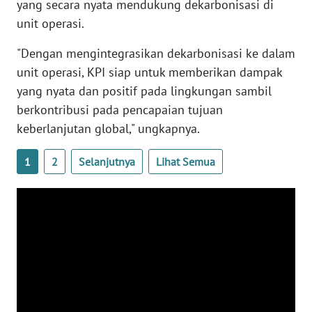
yang secara nyata mendukung dekarbonisasi di
NTB
unit operasi.
WN
"Dengan mengintegrasikan dekarbonisasi ke dalam
SULTENG
unit operasi, KPI siap untuk memberikan dampak
yang nyata dan positif pada lingkungan sambil
WN
berkontribusi pada pencapaian tujuan
SULBAR
keberlanjutan global," ungkapnya.
WN
1
2
Selanjutnya
Lihat Semua
BABEL
WN
SUMBAR
WN
SUMSEL
WN