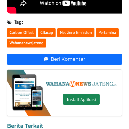
BENGKULU
WN
Tag:
LAMPUNG
Carbon Offset
Cilacap
Net Zero Emission
Pertamina
WN
Wahananewsjateng
JATENG
Beri Komentar
WN
NUSANTARA
WN
JOGJA
Install Aplikasi
WN
JATIM
WN
Berita Terkait