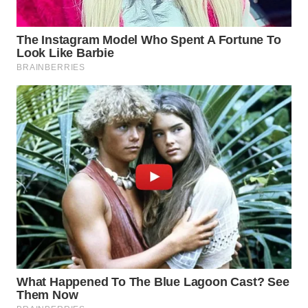
ADVOKAT
WAHANA
INFRASTRUKTUR
WAHANA
KONSUMEN
WAHANA
LISTRIK
WAHANA
TRAVEL
WAHANA
TV
WAHANANEWS