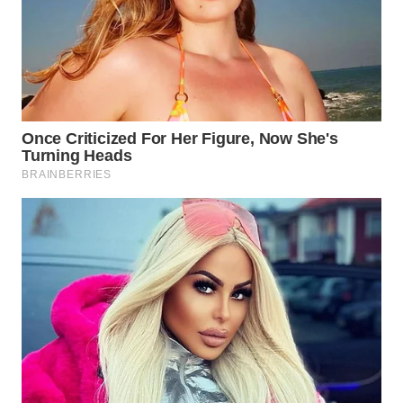
LIKUPANG
WN
LABUANBAJO
WN
BORNEO
Wahana
Media
Group
WAHANA
NEWS
WAHANA
TANI
WAHANA