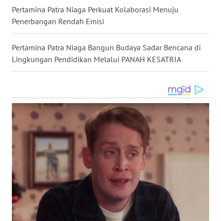
SULSEL
Pertamina Patra Niaga Perkuat Kolaborasi Menuju
Penerbangan Rendah Emisi
WN
GORONTALO
Pertamina Patra Niaga Bangun Budaya Sadar Bencana di
Lingkungan Pendidikan Melalui PANAH KESATRIA
WN
SULUT
WN
MALUKU
WN
MALUT
WN
DAIRI
WN
DANAU