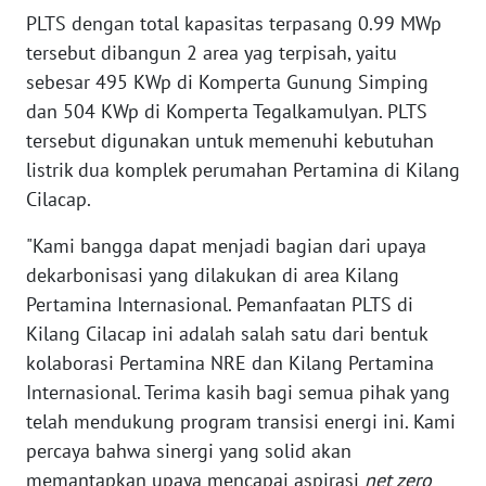
SUMUT
PLTS dengan total kapasitas terpasang 0.99 MWp
tersebut dibangun 2 area yag terpisah, yaitu
WN
sebesar 495 KWp di Komperta Gunung Simping
JAKARTA
dan 504 KWp di Komperta Tegalkamulyan. PLTS
tersebut digunakan untuk memenuhi kebutuhan
WN
JABAR
listrik dua komplek perumahan Pertamina di Kilang
Cilacap.
WN
"Kami bangga dapat menjadi bagian dari upaya
BANTEN
dekarbonisasi yang dilakukan di area Kilang
WN
Pertamina Internasional. Pemanfaatan PLTS di
NTT
Kilang Cilacap ini adalah salah satu dari bentuk
kolaborasi Pertamina NRE dan Kilang Pertamina
WN
Internasional. Terima kasih bagi semua pihak yang
KEPRI
telah mendukung program transisi energi ini. Kami
percaya bahwa sinergi yang solid akan
WN
memantapkan upaya mencapai aspirasi
net zero
PAPUA