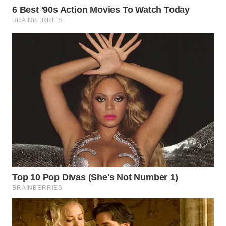
WN
PAKPAK
WN
KARAWANG
WN
BEKASI
WN
BOGOR
WN
DEPOK
WN
TAPANULI
UTARA