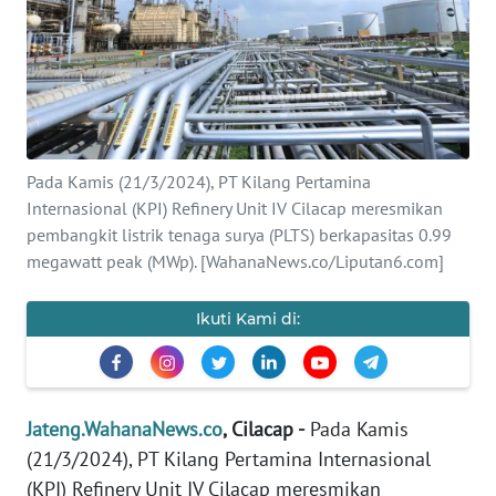
OPINI
SEMARANG
BOROBUDUR
Pada Kamis (21/3/2024), PT Kilang Pertamina
Internasional (KPI) Refinery Unit IV Cilacap meresmikan
Informasi
pembangkit listrik tenaga surya (PLTS) berkapasitas 0.99
megawatt peak (MWp). [WahanaNews.co/Liputan6.com]
INDEKS
BERITA
Ikuti Kami di:
KONTAK
KAMI
Jateng.WahanaNews.co
, Cilacap -
Pada Kamis
INFO
IKLAN
(21/3/2024), PT Kilang Pertamina Internasional
(KPI) Refinery Unit IV Cilacap meresmikan