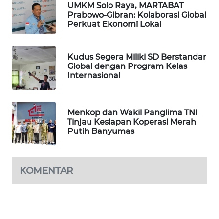
UMKM Solo Raya, MARTABAT
Prabowo-Gibran: Kolaborasi Global
LPKKI
Perkuat Ekonomi Lokal
LKKI
Kudus Segera Miliki SD Berstandar
Global dengan Program Kelas
Internasional
KOPEKLIN
PORTAL
KONSUMEN
Menkop dan Wakil Panglima TNI
Tinjau Kesiapan Koperasi Merah
Putih Banyumas
FORWAMKI
ALPERKLINAS
KOMENTAR
FORJASIDA
TAMBANG