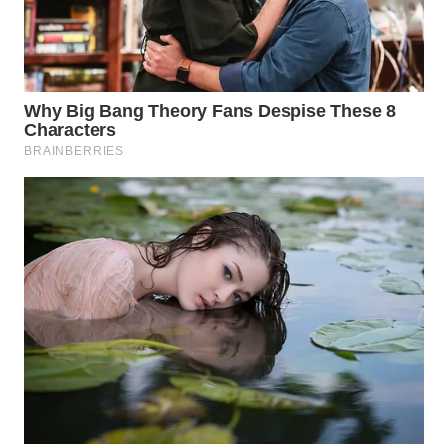
WN
SIMALUNGUN
WN
LABUHANBATU
WN
TAPANULI
TENGAH
WN DELI
SERDANG
WN
TEBING
TINGGI