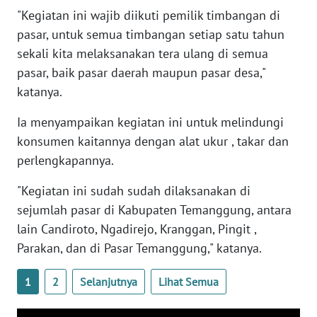
"Kegiatan ini wajib diikuti pemilik timbangan di
pasar, untuk semua timbangan setiap satu tahun
WN
PAPUA
sekali kita melaksanakan tera ulang di semua
BARAT
pasar, baik pasar daerah maupun pasar desa,"
katanya.
WN
RIAU
Ia menyampaikan kegiatan ini untuk melindungi
konsumen kaitannya dengan alat ukur , takar dan
WN
perlengkapannya.
SERAMBI
"Kegiatan ini sudah sudah dilaksanakan di
sejumlah pasar di Kabupaten Temanggung, antara
WN
JAMBI
lain Candiroto, Ngadirejo, Kranggan, Pingit ,
Parakan, dan di Pasar Temanggung," katanya.
WN
SULTRA
1
2
Selanjutnya
Lihat Semua
WN