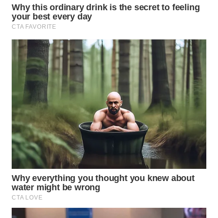
WN
PAKPAK
WN
KARAWANG
WN
BEKASI
WN
BOGOR
WN
DEPOK
WN
TAPANULI
UTARA