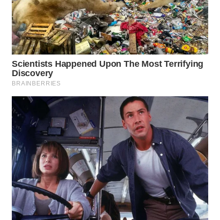
ADVOKAT
WAHANA
INFRASTRUKTUR
WAHANA
KONSUMEN
WAHANA
LISTRIK
WAHANA
TRAVEL
WAHANA
TV
WAHANANEWS