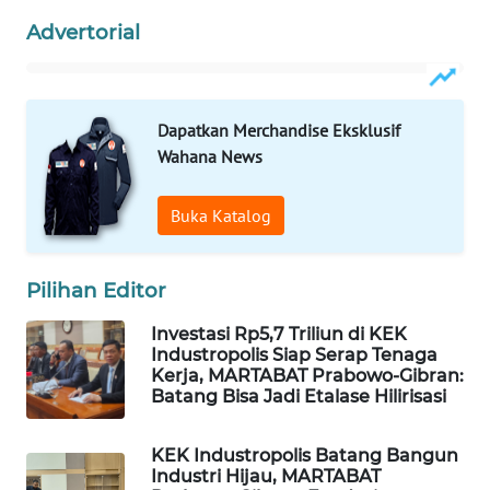
PERSONA
Advertorial
WAHANA
OTOMOTIF
Dapatkan Merchandise Eksklusif
WAHANA
Wahana News
HEALTH
Buka Katalog
WAHANA
DESA
WISATA
Pilihan Editor
LAPAK
Investasi Rp5,7 Triliun di KEK
WAHANA
Industropolis Siap Serap Tenaga
Kerja, MARTABAT Prabowo-Gibran:
Batang Bisa Jadi Etalase Hilirisasi
Wahana
Network
KEK Industropolis Batang Bangun
Industri Hijau, MARTABAT
KONSUMEN