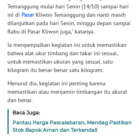
SUMUT
Temanggung mulai hari Senin (14/10) sampai hari
ini di
Pasar
Kliwon Temanggung dan nanti masih
WN
dilanjutkan pada hari Senin, minggu depan sampai
JAKARTA
Rabu di Pasar Kliwon juga," katanya.
WN
Ia menyampaikan kegiatan ini untuk memastikan
JABAR
bahwa alat ukur timbang dan takar ini sesuai,
untuk memastikan ukuran yang sesuai, satu
WN
kilogram itu benar-benar satu kilogram.
BANTEN
Menurut dia, kegiatan ini penting karena
WN
memastikan atau menjamin timbangan itu akurat
NTT
dan benar.
WN
Baca Juga:
KEPRI
Pantau Harga Pascalebaran, Mendag Pastikan
Stok Bapok Aman dan Terkendali
WN
PAPUA