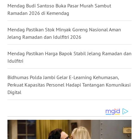
BALI
Mendag Budi Santoso Buka Pasar Murah Sambut
Ramadan 2026 di Kemendag
WN
KALBAR
Mendag Pastikan Stok Minyak Goreng Nasional Aman
Jelang Ramadan dan Idulfitri 2026
WN
KALTENG
Mendag Pastikan Harga Bapok Stabil Jelang Ramadan dan
Idulfitri
WN
KALTARA
Bidhumas Polda Jambi Gelar E-Learning Kehumasan,
Perkuat Kapasitas Personel Hadapi Tantangan Komunikasi
WN
Digital
KALSEL
WN
KALTIM
WN