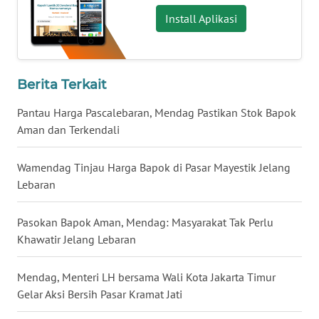
BENGKULU
Install Aplikasi
WN
LAMPUNG
Berita Terkait
WN
Pantau Harga Pascalebaran, Mendag Pastikan Stok Bapok
JATENG
Aman dan Terkendali
WN
NUSANTARA
Wamendag Tinjau Harga Bapok di Pasar Mayestik Jelang
Lebaran
WN
JOGJA
Pasokan Bapok Aman, Mendag: Masyarakat Tak Perlu
Khawatir Jelang Lebaran
WN
JATIM
Mendag, Menteri LH bersama Wali Kota Jakarta Timur
Gelar Aksi Bersih Pasar Kramat Jati
WN