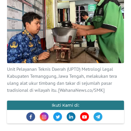
OPINI
SEMARANG
BOROBUDUR
Informasi
Unit Pelayanan Teknis Daerah (UPTD) Metrologi Legal
INDEKS
Kabupaten Temanggung, Jawa Tengah, melakukan tera
BERITA
ulang alat ukur timbang dan takar di sejumlah pasar
tradisional di wilayah itu. [WahanaNews.co/SMK]
KONTAK
KAMI
Ikuti Kami di:
INFO
IKLAN