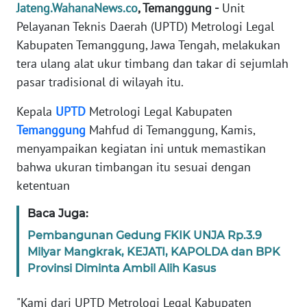
Jateng.WahanaNews.co
, Temanggung -
Unit
TENTANG
KAMI
Pelayanan Teknis Daerah (UPTD) Metrologi Legal
Kabupaten Temanggung, Jawa Tengah, melakukan
PEDOMAN
tera ulang alat ukur timbang dan takar di sejumlah
MEDIA
pasar tradisional di wilayah itu.
SIBER
Kepala
UPTD
Metrologi Legal Kabupaten
REDAKSI
Temanggung
Mahfud di Temanggung, Kamis,
menyampaikan kegiatan ini untuk memastikan
KARIR
bahwa ukuran timbangan itu sesuai dengan
ketentuan
DISCLAIMER
Baca Juga:
Wahana
Pembangunan Gedung FKIK UNJA Rp.3.9
News
Milyar Mangkrak, KEJATI, KAPOLDA dan BPK
Regional
Provinsi Diminta Ambil Alih Kasus
WN
"Kami dari UPTD Metrologi Legal Kabupaten