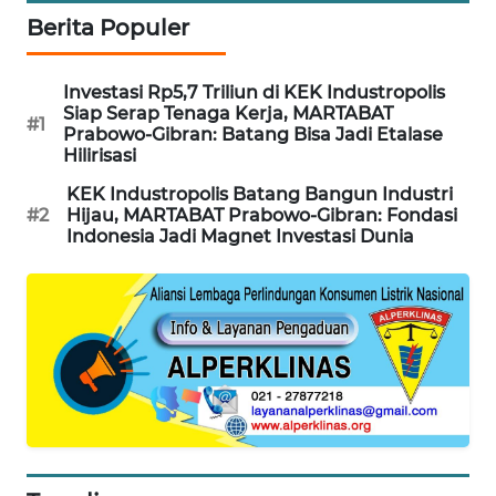
NEWS
Berita Populer
SITUNGIR
Investasi Rp5,7 Triliun di KEK Industropolis
NEWS
Siap Serap Tenaga Kerja, MARTABAT
#1
Prabowo-Gibran: Batang Bisa Jadi Etalase
SIDIKALANG
Hilirisasi
NEWS
KEK Industropolis Batang Bangun Industri
#2
Hijau, MARTABAT Prabowo-Gibran: Fondasi
Indonesia Jadi Magnet Investasi Dunia
SIBARAGAS
NEWS
METRO
SIANTAR
NEWS
METRO
MEDAN
NEWS