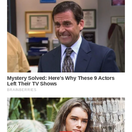
WN
SAMOSIR
WN
PADANG
LAWAS
WN
SUMEDANG
WN
CIANJUR
WN
KEPULAUAN
SERIBU
WN