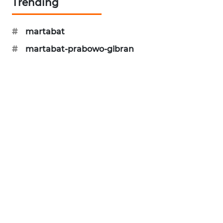
Trending
METRO
JAKARTA
#
martabat
NEWS
#
martabat-prabowo-gibran
KRT
NEWS
KARING
NEWS
JURNAL
MARITIM
HUMBANG
NEWS
GARONGGANG
NEWS