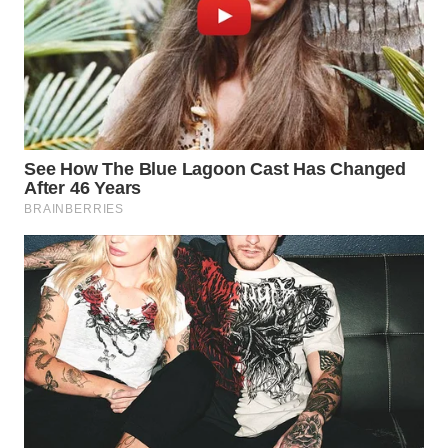
TANGERANG
WN
BINJAI
WN
CIREBON
WN
INDRAMAYU
WN
KUNINGAN
WN
MAJALENGKA
WN
SUBANG