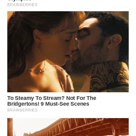
BOROBUDUR
WN
MADURA
WN
SURABAYA
WN
NATUNA
WN
BINTAN
WN
MANDALIKA
WN