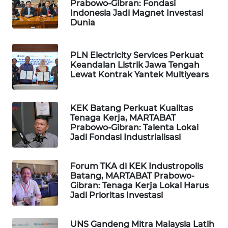
Prabowo-Gibran: Fondasi
LISTRIK
Indonesia Jadi Magnet Investasi
Dunia
MASYARAKAT
KELISTRIKAN
PLN Electricity Services Perkuat
Keandalan Listrik Jawa Tengah
Lewat Kontrak Yantek Multiyears
WALINKI
ID
KEK Batang Perkuat Kualitas
MAWAKA
Tenaga Kerja, MARTABAT
ID
Prabowo-Gibran: Talenta Lokal
Jadi Fondasi Industrialisasi
MARTABAT
NET
Forum TKA di KEK Industropolis
Batang, MARTABAT Prabowo-
Gibran: Tenaga Kerja Lokal Harus
PLN
Jadi Prioritas Investasi
WATCH
UNS Gandeng Mitra Malaysia Latih
MKLI