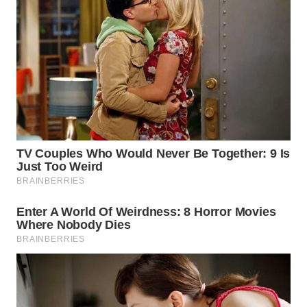
SULSEL
WN
GORONTALO
WN
SULUT
WN
MALUKU
WN
MALUT
WN
DAIRI
WN
DANAU