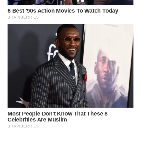
ID
WAHANANEWS
CO ID
WAHANANEWS
NET
WAHANA
SPORT
WAHANA
UMKM
WAHANA
SELEB
WAHANA