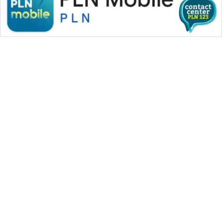
WAHANA MEDIA GROUP
|
|
|
WAHANA NEWS co
WAHANA TANI
WAHANA ADVOKAT
|
|
WAHANA INFRASTRUKTUR
WAHANA KONSUMEN
|
|
|
WAHANA LISTRIK
WAHANA TRAVEL
WAHANA TV
|
|
|
WAHANANEWS id
WAHANANEWS CO ID
WAHANANEWS NET
|
|
|
WAHANA SPORT ID
Wahana UMKM
Wahana Seleb