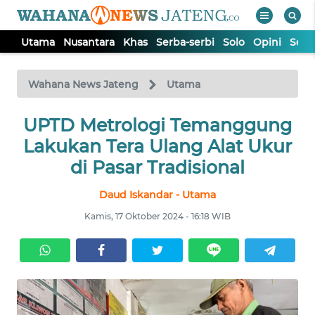
Utama
Nusantara
Khas
Serba-serbi
Solo
Opini
Sem
WAHANA
Tutup
TV
Wahana News Jateng
Utama
UTAMA
UPTD Metrologi Temanggung
Lakukan Tera Ulang Alat Ukur
NUSANTARA
di Pasar Tradisional
Daud Iskandar - Utama
KHAS
Kamis, 17 Oktober 2024 - 16:18 WIB
SERBA-
SERBI
SOLO