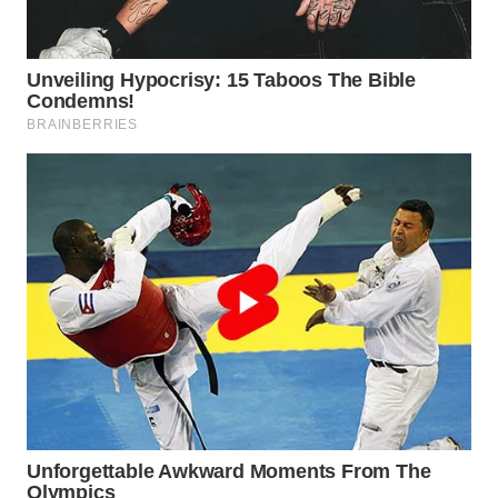
WN
SUKABUMI
WN
PURWAKARTA
WN
PRIANGAN
TIMUR
WN
SEMARANG
WN
SOLO
WN