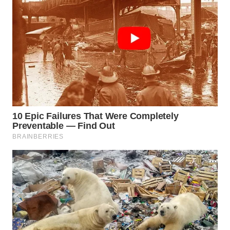
LIKUPANG
WN
LABUANBAJO
WN
BORNEO
Wahana
Media
Group
WAHANA
NEWS
WAHANA
TANI
WAHANA