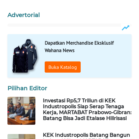
PERSONA
Advertorial
WAHANA
OTOMOTIF
WAHANA
Dapatkan Merchandise Eksklusif
HEALTH
Wahana News
WAHANA
Buka Katalog
DESA
WISATA
Pilihan Editor
LAPAK
Investasi Rp5,7 Triliun di KEK
WAHANA
Industropolis Siap Serap Tenaga
Kerja, MARTABAT Prabowo-Gibran:
Wahana
Batang Bisa Jadi Etalase Hilirisasi
Network
KEK Industropolis Batang Bangun
KONSUMEN