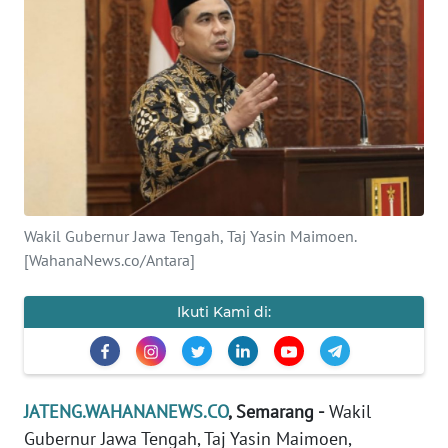
OPINI
SEMARANG
BOROBUDUR
Informasi
Wakil Gubernur Jawa Tengah, Taj Yasin Maimoen.
INDEKS
[WahanaNews.co/Antara]
BERITA
Ikuti Kami di:
KONTAK
KAMI
INFO
IKLAN
JATENG.WAHANANEWS.CO
, Semarang -
Wakil
Gubernur Jawa Tengah, Taj Yasin Maimoen,