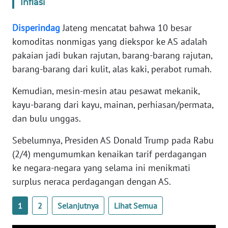
Inflasi
WN
Disperindag
Jateng mencatat bahwa 10 besar
PAPUA
komoditas nonmigas yang diekspor ke AS adalah
BARAT
pakaian jadi bukan rajutan, barang-barang rajutan,
barang-barang dari kulit, alas kaki, perabot rumah.
WN
RIAU
Kemudian, mesin-mesin atau pesawat mekanik,
kayu-barang dari kayu, mainan, perhiasan/permata,
WN
dan bulu unggas.
SERAMBI
Sebelumnya, Presiden AS Donald Trump pada Rabu
WN
(2/4) mengumumkan kenaikan tarif perdagangan
JAMBI
ke negara-negara yang selama ini menikmati
surplus neraca perdagangan dengan AS.
WN
SULTRA
1
2
Selanjutnya
Lihat Semua
WN