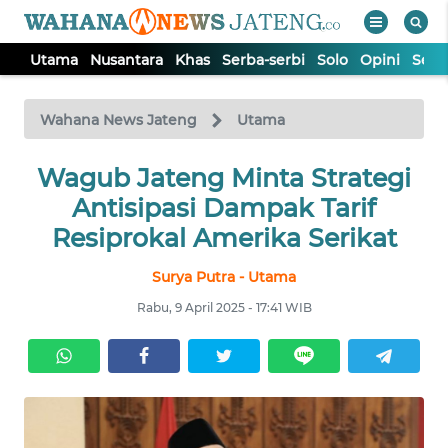
Utama
Nusantara
Khas
Serba-serbi
Solo
Opini
Sem
WAHANA
Tutup
TV
Wahana News Jateng
Utama
UTAMA
Wagub Jateng Minta Strategi
Antisipasi Dampak Tarif
NUSANTARA
Resiprokal Amerika Serikat
Surya Putra - Utama
KHAS
Rabu, 9 April 2025 - 17:41 WIB
SERBA-
SERBI
SOLO