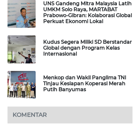
UNS Gandeng Mitra Malaysia Latih
UMKM Solo Raya, MARTABAT
LPKKI
Prabowo-Gibran: Kolaborasi Global
Perkuat Ekonomi Lokal
LKKI
Kudus Segera Miliki SD Berstandar
Global dengan Program Kelas
KOPEKLIN
Internasional
PORTAL
KONSUMEN
Menkop dan Wakil Panglima TNI
Tinjau Kesiapan Koperasi Merah
FORWAMKI
Putih Banyumas
ALPERKLINAS
KOMENTAR
FORJASIDA
TAMBANG