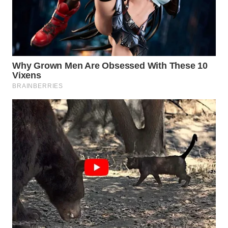
ADVOKAT
WAHANA
INFRASTRUKTUR
WAHANA
KONSUMEN
WAHANA
LISTRIK
WAHANA
TRAVEL
WAHANA
TV
WAHANANEWS