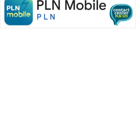
WAHANA MEDIA GROUP
|
|
|
WAHANA NEWS co
WAHANA TANI
WAHANA ADVOKAT
|
|
WAHANA INFRASTRUKTUR
WAHANA KONSUMEN
|
|
|
WAHANA LISTRIK
WAHANA TRAVEL
WAHANA TV
|
|
|
WAHANANEWS id
WAHANANEWS CO ID
WAHANANEWS NET
|
|
|
WAHANA SPORT ID
Wahana UMKM
Wahana Seleb