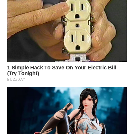
LIKUPANG
WN
LABUANBAJO
WN
BORNEO
Wahana
Media
Group
WAHANA
NEWS
WAHANA
TANI
WAHANA