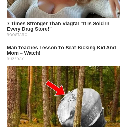
TANGERANG
WN
BINJAI
WN
CIREBON
WN
INDRAMAYU
WN
KUNINGAN
WN
MAJALENGKA
WN
SUBANG