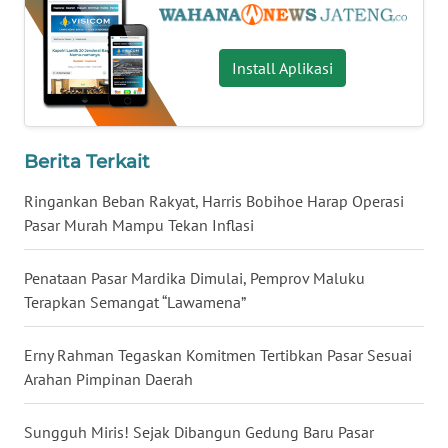
BENGKULU
WN
Install Aplikasi
LAMPUNG
WN
Berita Terkait
JATENG
Ringankan Beban Rakyat, Harris Bobihoe Harap Operasi
WN
Pasar Murah Mampu Tekan Inflasi
NUSANTARA
Penataan Pasar Mardika Dimulai, Pemprov Maluku
WN
Terapkan Semangat “Lawamena”
JOGJA
Erny Rahman Tegaskan Komitmen Tertibkan Pasar Sesuai
WN
Arahan Pimpinan Daerah
JATIM
Sungguh Miris! Sejak Dibangun Gedung Baru Pasar
WN