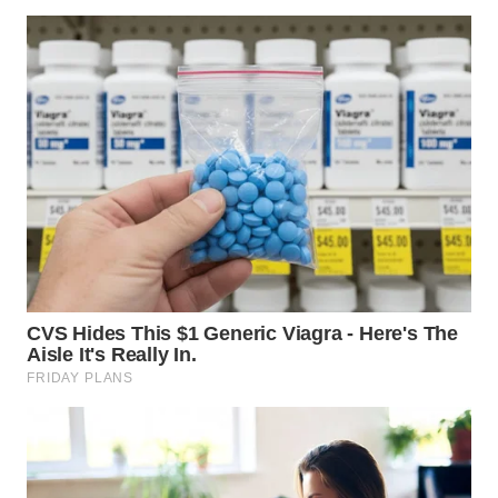
WN
PAKPAK
WN
KARAWANG
WN
BEKASI
WN
BOGOR
WN
DEPOK
WN
TAPANULI
UTARA