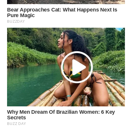
ID
WAHANANEWS
CO ID
WAHANANEWS
NET
WAHANA
SPORT
WAHANA
UMKM
WAHANA
SELEB
WAHANA