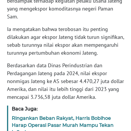
berdampak terhadap kegiatan pelaku usaha Jateng
SUMUT
yang mengekspor komoditasnya negeri Paman
Sam.
WN
JAKARTA
Ia mengatakan bahwa terobosan itu penting
dilakukan agar ekspor Jateng tidak turun signifikan,
WN
JABAR
sebab turunnya nilai ekspor akan mempengaruhi
turunnya pertumbuhan ekonomi Jateng.
WN
Berdasarkan data Dinas Perindustrian dan
BANTEN
Perdagangan Jateng pada 2024, nilai ekspor
nonmigas Jateng ke AS sebesar 4.470,27 juta dollar
WN
NTT
Amerika, dan nilai itu lebih tinggi dari 2023 yang
mencapai 3.736,58 juta dollar Amerika.
WN
Baca Juga:
KEPRI
Ringankan Beban Rakyat, Harris Bobihoe
WN
Harap Operasi Pasar Murah Mampu Tekan
PAPUA