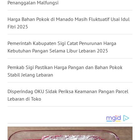
Penanggalan Malfungsi
BALI
Harga Bahan Pokok di Manado Masih Fluktuatif Usai Idul
WN
KALBAR
Fitri 2025
WN
Pemerintah Kabupaten Sigi Catat Penurunan Harga
KALTENG
Kebutuhan Pangan Selama Libur Lebaran 2025
WN
Pemkab Sigi Pastikan Harga Pangan dan Bahan Pokok
KALTARA
Stabil Jelang Lebaran
WN
Disperindag OKU Sidak Periksa Keamanan Pangan Parcel
KALSEL
Lebaran di Toko
WN
KALTIM
WN