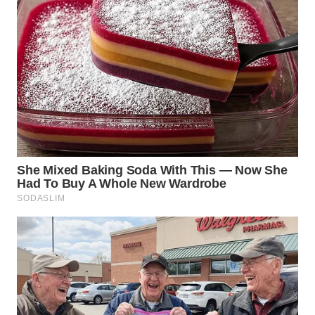
SULSEL
WN
GORONTALO
WN
SULUT
WN
MALUKU
WN
MALUT
WN
DAIRI
WN
DANAU