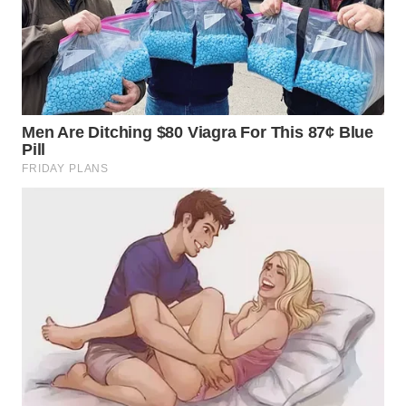
TOBA
WN
NIAS
WN
LANGKAT
WN
TAPANULI
SELATAN
WN
TANJUNG
LESUNG
WN
KARO