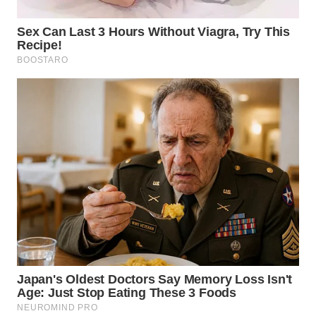
WN
SIMALUNGUN
WN
LABUHANBATU
WN
TAPANULI
TENGAH
WN DELI
SERDANG
WN
TEBING
TINGGI