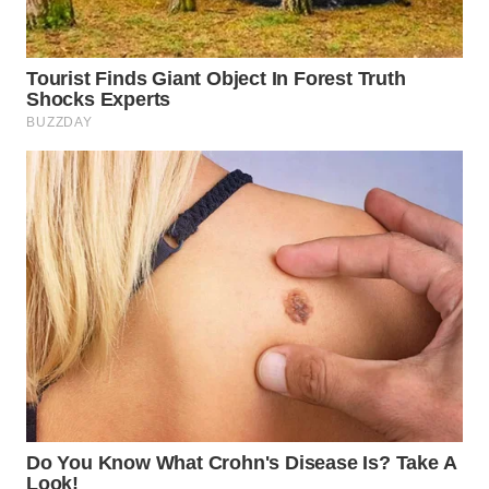
WN
SUKABUMI
WN
PURWAKARTA
WN
PRIANGAN
TIMUR
WN
SEMARANG
WN
SOLO
WN