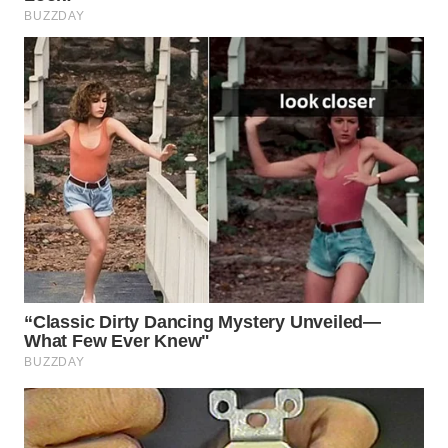
BOROBUDUR
WN
MADURA
WN
SURABAYA
WN
NATUNA
WN
BINTAN
WN
MANDALIKA
WN