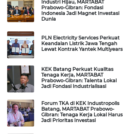
Industri Hijau, MARTABAT
LISTRIK
Prabowo-Gibran: Fondasi
Indonesia Jadi Magnet Investasi
Dunia
MASYARAKAT
KELISTRIKAN
PLN Electricity Services Perkuat
Keandalan Listrik Jawa Tengah
WALINKI
Lewat Kontrak Yantek Multiyears
ID
MAWAKA
KEK Batang Perkuat Kualitas
ID
Tenaga Kerja, MARTABAT
Prabowo-Gibran: Talenta Lokal
Jadi Fondasi Industrialisasi
MARTABAT
NET
Forum TKA di KEK Industropolis
Batang, MARTABAT Prabowo-
PLN
Gibran: Tenaga Kerja Lokal Harus
WATCH
Jadi Prioritas Investasi
MKLI