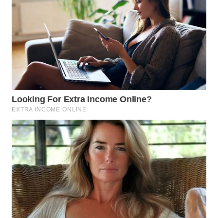
WN
SAMOSIR
WN
PADANG
LAWAS
WN
SUMEDANG
WN
CIANJUR
WN
KEPULAUAN
SERIBU
WN