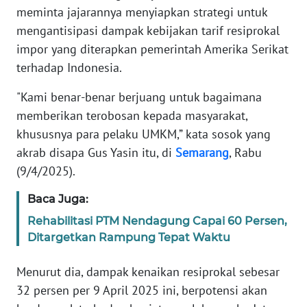
TENTANG
meminta jajarannya menyiapkan strategi untuk
KAMI
mengantisipasi dampak kebijakan tarif resiprokal
impor yang diterapkan pemerintah Amerika Serikat
PEDOMAN
terhadap Indonesia.
MEDIA
SIBER
"Kami benar-benar berjuang untuk bagaimana
memberikan terobosan kepada masyarakat,
REDAKSI
khususnya para pelaku UMKM,” kata sosok yang
akrab disapa Gus Yasin itu, di
Semarang
, Rabu
KARIR
(9/4/2025).
DISCLAIMER
Baca Juga:
Rehabilitasi PTM Nendagung Capai 60 Persen,
Wahana
Ditargetkan Rampung Tepat Waktu
News
Regional
Menurut dia, dampak kenaikan resiprokal sebesar
32 persen per 9 April 2025 ini, berpotensi akan
WN