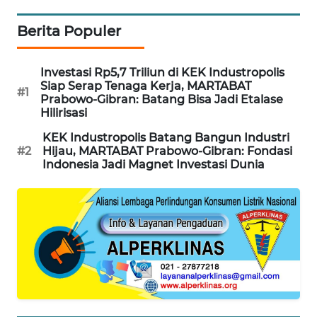
NEWS
Berita Populer
SITUNGIR
NEWS
Investasi Rp5,7 Triliun di KEK Industropolis
Siap Serap Tenaga Kerja, MARTABAT
#1
Prabowo-Gibran: Batang Bisa Jadi Etalase
SIDIKALANG
Hilirisasi
NEWS
KEK Industropolis Batang Bangun Industri
#2
Hijau, MARTABAT Prabowo-Gibran: Fondasi
SIBARAGAS
Indonesia Jadi Magnet Investasi Dunia
NEWS
METRO
SIANTAR
NEWS
METRO
MEDAN
NEWS