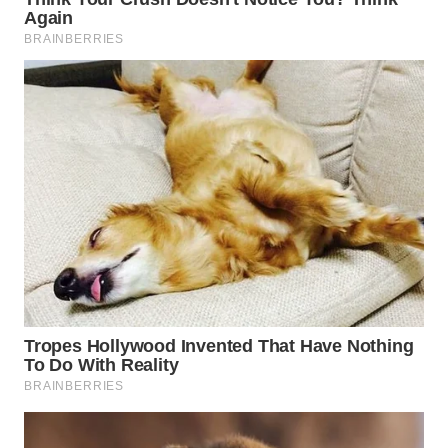
WN
SIMALUNGUN
WN
LABUHANBATU
WN
TAPANULI
TENGAH
WN DELI
SERDANG
WN
TEBING
TINGGI