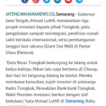
TENTANG
KAMI
JATENG.WAHANANEWS.CO
, Semarang -
Gubernur
Jawa Tengah, Ahmad Luthfi, menawarkan tiga
PEDOMAN
MEDIA
proyek investasi kepada pihak Tiongkok, yaitu
SIBER
pengelolaan sampah terintegrasi, pendirian rumah
sakit berskala internasional, serta pembangunan
REDAKSI
tanggul laut raksasa (Giant Sea Wall) di Pantai
Utara (Pantura).
KARIR
"Duta Besar Tiongkok berkunjung ke Jateng untuk
DISCLAIMER
kedua kalinya. Pekan lalu saya bertemu di Cilacap,
dan hari ini langsung datang ke kantor. Mereka
Wahana
membawa konsultan, tujuh investor di antaranya
News
Kadin Tiongkok, Perwakilan Bank-bank Tiongkok,
Regional
Wakil Presiden Investasi, berikut dengan staf
kedutaan," kata Ahmad Luthfi di
Semarang
, Rabu
WN