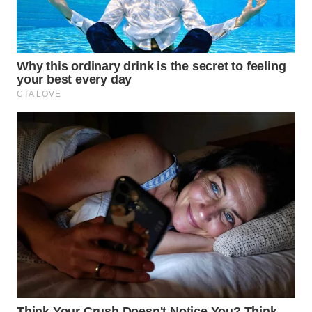
DANAU
TOBA
WN
NIAS
WN
LANGKAT
WN
TAPANULI
SELATAN
WN
TANJUNG
LESUNG
WN
KARO