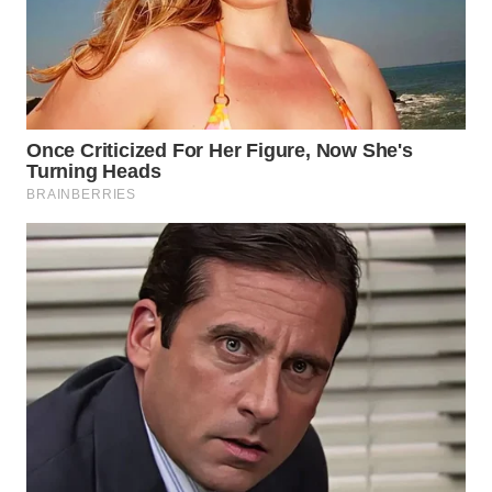
TANGERANG
WN
BINJAI
WN
CIREBON
WN
INDRAMAYU
WN
KUNINGAN
WN
MAJALENGKA
WN