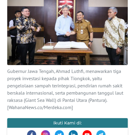
OPINI
SEMARANG
BOROBUDUR
Informasi
Gubernur Jawa Tengah, Ahmad Luthfi, menawarkan tiga
INDEKS
proyek investasi kepada pihak Tiongkok, yaitu
BERITA
pengelolaan sampah terintegrasi, pendirian rumah sakit
berskala internasional, serta pembangunan tanggul laut
KONTAK
raksasa (Giant Sea Wall) di Pantai Utara (Pantura).
KAMI
[WahanaNews.co/Merdeka.com]
INFO
IKLAN
Ikuti Kami di: