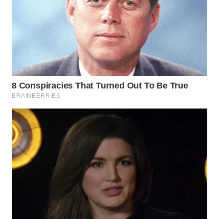
LIKUPANG
WN
LABUANBAJO
WN
BORNEO
Wahana
Media
Group
WAHANA
NEWS
WAHANA
TANI
WAHANA