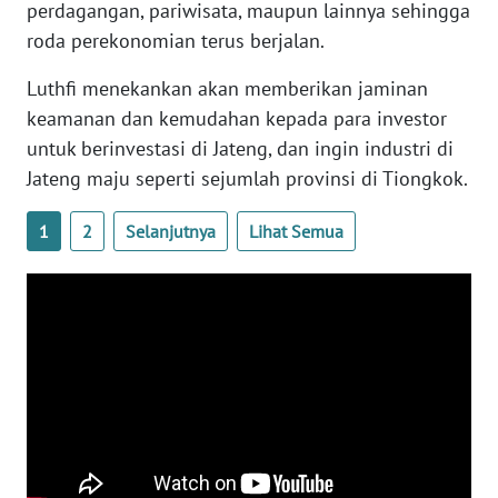
perdagangan, pariwisata, maupun lainnya sehingga
NTB
roda perekonomian terus berjalan.
WN
Luthfi menekankan akan memberikan jaminan
SULTENG
keamanan dan kemudahan kepada para investor
untuk berinvestasi di Jateng, dan ingin industri di
WN
Jateng maju seperti sejumlah provinsi di Tiongkok.
SULBAR
1
2
Selanjutnya
Lihat Semua
WN
BABEL
WN
SUMBAR
WN
SUMSEL
WN