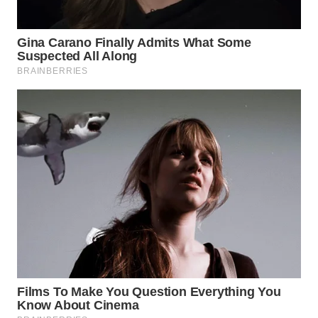
ADVOKAT
WAHANA
INFRASTRUKTUR
WAHANA
KONSUMEN
WAHANA
LISTRIK
WAHANA
TRAVEL
WAHANA
TV
WAHANANEWS