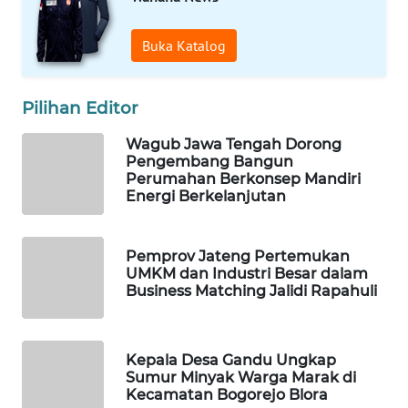
KONSUMEN
LISTRIK
Buka Katalog
MASYARAKAT
KELISTRIKAN
Pilihan Editor
WALINKI
Wagub Jawa Tengah Dorong
ID
Pengembang Bangun
Perumahan Berkonsep Mandiri
Energi Berkelanjutan
MAWAKA
ID
Pemprov Jateng Pertemukan
MARTABAT
UMKM dan Industri Besar dalam
NET
Business Matching Jalidi Rapahuli
PLN
WATCH
Kepala Desa Gandu Ungkap
Sumur Minyak Warga Marak di
Kecamatan Bogorejo Blora
MKLI