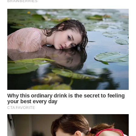
ID
WAHANANEWS
CO ID
WAHANANEWS
NET
WAHANA
SPORT
WAHANA
UMKM
WAHANA
SELEB
WAHANA