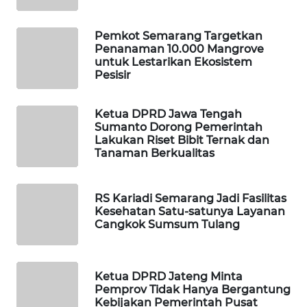
LPKKI
Pemkot Semarang Targetkan
Penanaman 10.000 Mangrove
untuk Lestarikan Ekosistem
LKKI
Pesisir
KOPEKLIN
Ketua DPRD Jawa Tengah
Sumanto Dorong Pemerintah
Lakukan Riset Bibit Ternak dan
PORTAL
Tanaman Berkualitas
KONSUMEN
FORWAMKI
RS Kariadi Semarang Jadi Fasilitas
Kesehatan Satu-satunya Layanan
Cangkok Sumsum Tulang
ALPERKLINAS
FORJASIDA
Ketua DPRD Jateng Minta
Pemprov Tidak Hanya Bergantung
TAMBANG
Kebijakan Pemerintah Pusat