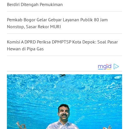
SULSEL
Berdiri Ditengah Pemukiman
WN
Pemkab Bogor Gelar Gebyar Layanan Publik 80 Jam
GORONTALO
Nonstop, Sasar Rekor MURI
WN
Komisi A DPRD Periksa DPMPTSP Kota Depok: Soal Pasar
SULUT
Hewan di Pipa Gas
WN
MALUKU
WN
MALUT
WN
DAIRI
WN