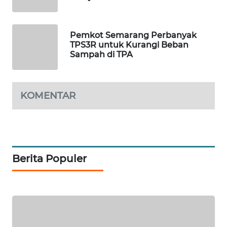
NEWS
SITUNGIR
Pemkot Semarang Perbanyak
NEWS
TPS3R untuk Kurangi Beban
Sampah di TPA
SIDIKALANG
NEWS
KOMENTAR
SIBARAGAS
NEWS
METRO
Berita Populer
SIANTAR
NEWS
METRO
MEDAN
NEWS