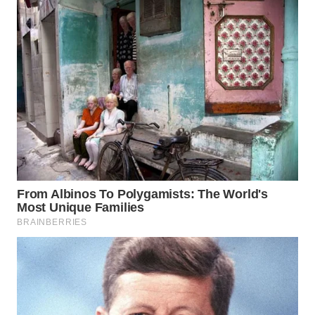
BOROBUDUR
WN
MADURA
WN
SURABAYA
WN
NATUNA
WN
BINTAN
WN
MANDALIKA
WN