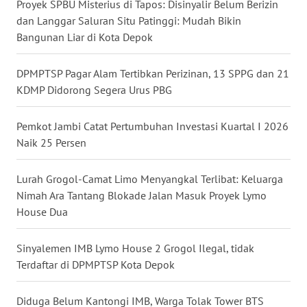
Proyek SPBU Misterius di Tapos: Disinyalir Belum Berizin
BALI
dan Langgar Saluran Situ Patinggi: Mudah Bikin
Bangunan Liar di Kota Depok
WN
KALBAR
DPMPTSP Pagar Alam Tertibkan Perizinan, 13 SPPG dan 21
KDMP Didorong Segera Urus PBG
WN
KALTENG
Pemkot Jambi Catat Pertumbuhan Investasi Kuartal I 2026
Naik 25 Persen
WN
KALTARA
Lurah Grogol-Camat Limo Menyangkal Terlibat: Keluarga
WN
Nimah Ara Tantang Blokade Jalan Masuk Proyek Lymo
KALSEL
House Dua
WN
Sinyalemen IMB Lymo House 2 Grogol Ilegal, tidak
KALTIM
Terdaftar di DPMPTSP Kota Depok
WN
Diduga Belum Kantongi IMB, Warga Tolak Tower BTS