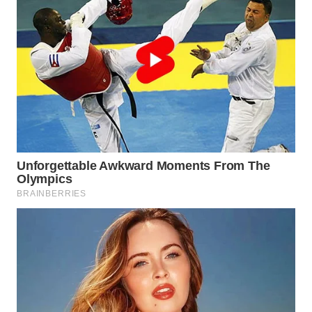
WN
SAMOSIR
WN
PADANG
LAWAS
WN
SUMEDANG
WN
CIANJUR
WN
KEPULAUAN
SERIBU
WN