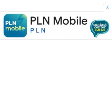
X
WAHANA MEDIA GROUP
|
|
|
WAHANA NEWS co
WAHANA TANI
WAHANA ADVOKAT
|
|
WAHANA INFRASTRUKTUR
WAHANA KONSUMEN