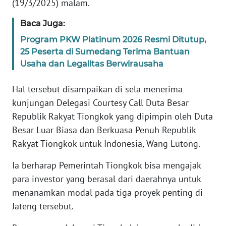
SUMUT
(19/3/2025) malam.
Baca Juga:
WN
JAKARTA
Program PKW Platinum 2026 Resmi Ditutup,
25 Peserta di Sumedang Terima Bantuan
Usaha dan Legalitas Berwirausaha
WN
JABAR
Hal tersebut disampaikan di sela menerima
kunjungan Delegasi Courtesy Call Duta Besar
WN
BANTEN
Republik Rakyat Tiongkok yang dipimpin oleh Duta
Besar Luar Biasa dan Berkuasa Penuh Republik
WN
Rakyat Tiongkok untuk Indonesia, Wang Lutong.
NTT
Ia berharap Pemerintah Tiongkok bisa mengajak
WN
para investor yang berasal dari daerahnya untuk
KEPRI
menanamkan modal pada tiga proyek penting di
Jateng tersebut.
WN
PAPUA