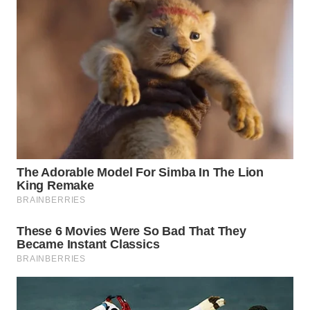
WN
PAKPAK
WN
KARAWANG
WN
BEKASI
WN
BOGOR
WN
DEPOK
WN
TAPANULI
UTARA