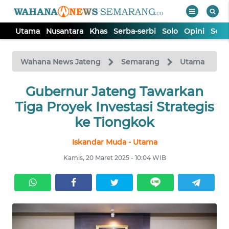
Utama
Nusantara
Khas
Serba-serbi
Solo
Opini
Sem
WAHANA
Tutup
TV
Wahana News Jateng
Semarang
Utama
UTAMA
Gubernur Jateng Tawarkan
Tiga Proyek Investasi Strategis
NUSANTARA
ke Tiongkok
Iskandar Muda - Utama
KHAS
Kamis, 20 Maret 2025 - 10:04 WIB
SERBA-
SERBI
SOLO