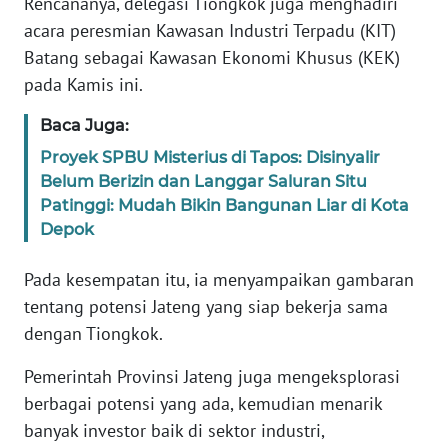
Rencananya, delegasi Tiongkok juga menghadiri
acara peresmian Kawasan Industri Terpadu (KIT)
WN
Batang sebagai Kawasan Ekonomi Khusus (KEK)
PAPUA
pada Kamis ini.
BARAT
Baca Juga:
WN
Proyek SPBU Misterius di Tapos: Disinyalir
RIAU
Belum Berizin dan Langgar Saluran Situ
Patinggi: Mudah Bikin Bangunan Liar di Kota
WN
Depok
SERAMBI
Pada kesempatan itu, ia menyampaikan gambaran
WN
tentang potensi Jateng yang siap bekerja sama
JAMBI
dengan Tiongkok.
WN
Pemerintah Provinsi Jateng juga mengeksplorasi
SULTRA
berbagai potensi yang ada, kemudian menarik
banyak investor baik di sektor industri,
WN