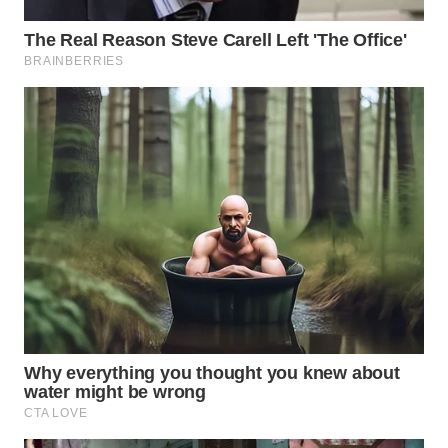
SUBANG
WN
SUKABUMI
WN
PURWAKARTA
WN
PRIANGAN
TIMUR
WN
SEMARANG
WN
SOLO
WN