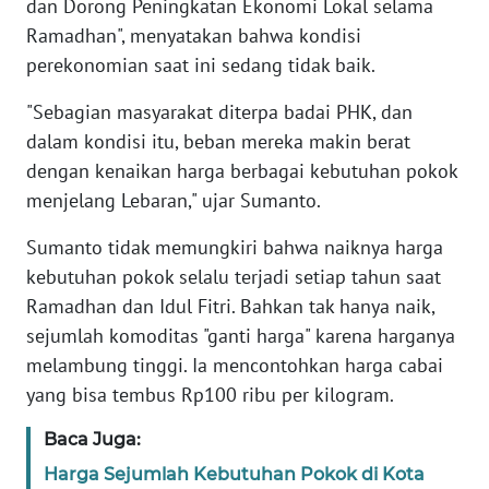
SUMUT
dan Dorong Peningkatan Ekonomi Lokal selama
Ramadhan", menyatakan bahwa kondisi
WN
perekonomian saat ini sedang tidak baik.
JAKARTA
"Sebagian masyarakat diterpa badai PHK, dan
dalam kondisi itu, beban mereka makin berat
WN
JABAR
dengan kenaikan harga berbagai kebutuhan pokok
menjelang Lebaran," ujar Sumanto.
WN
Sumanto tidak memungkiri bahwa naiknya harga
BANTEN
kebutuhan pokok selalu terjadi setiap tahun saat
WN
Ramadhan dan Idul Fitri. Bahkan tak hanya naik,
NTT
sejumlah komoditas "ganti harga" karena harganya
melambung tinggi. Ia mencontohkan harga cabai
WN
yang bisa tembus Rp100 ribu per kilogram.
KEPRI
Baca Juga:
WN
Harga Sejumlah Kebutuhan Pokok di Kota
PAPUA