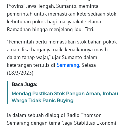
TENTANG
Provinsi Jawa Tengah, Sumanto, meminta
KAMI
pemerintah untuk memastikan ketersediaan stok
kebutuhan pokok bagi masyarakat selama
PEDOMAN
Ramadhan hingga menjelang Idul Fitri.
MEDIA
SIBER
"Pemerintah perlu memastikan stok bahan pokok
aman. Jika harganya naik, kenaikannya masih
REDAKSI
dalam tahap wajar," ujar Sumanto dalam
keterangan tertulis di
Semarang
, Selasa
KARIR
(18/3/2025).
DISCLAIMER
Baca Juga:
Mendag Pastikan Stok Pangan Aman, Imbau
Wahana
Warga Tidak Panic Buying
News
Regional
Ia dalam sebuah dialog di Radio Thomson
Semarang dengan tema "Jaga Stabilitas Ekonomi
WN