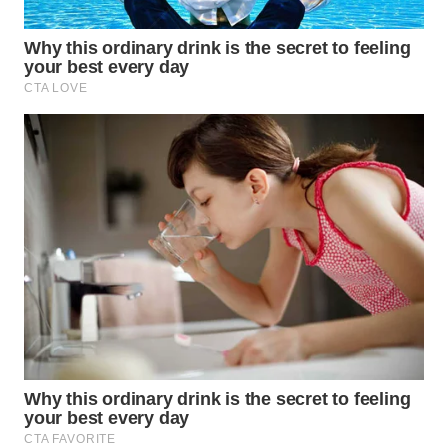
SUBANG
WN
SUKABUMI
WN
PURWAKARTA
WN
PRIANGAN
TIMUR
WN
SEMARANG
WN
SOLO
WN