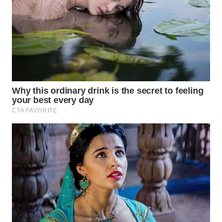
LIKUPANG
WN
LABUANBAJO
WN
BORNEO
Wahana
Media
Group
WAHANA
NEWS
WAHANA
TANI
WAHANA