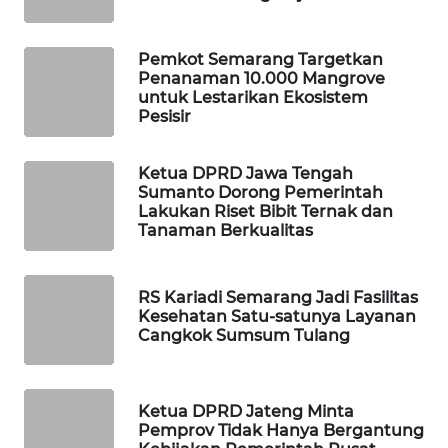
LPKKI
Pemkot Semarang Targetkan
Penanaman 10.000 Mangrove
untuk Lestarikan Ekosistem
LKKI
Pesisir
KOPEKLIN
Ketua DPRD Jawa Tengah
Sumanto Dorong Pemerintah
PORTAL
Lakukan Riset Bibit Ternak dan
KONSUMEN
Tanaman Berkualitas
FORWAMKI
RS Kariadi Semarang Jadi Fasilitas
Kesehatan Satu-satunya Layanan
Cangkok Sumsum Tulang
ALPERKLINAS
FORJASIDA
Ketua DPRD Jateng Minta
Pemprov Tidak Hanya Bergantung
TAMBANG