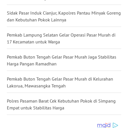
BALI
Sidak Pasar Induk Cianjur, Kapolres Pantau Minyak Goreng
WN
dan Kebutuhan Pokok Lainnya
KALBAR
Pemkab Lampung Selatan Gelar Operasi Pasar Murah di
WN
17 Kecamatan untuk Warga
KALTENG
Pemkab Buton Tengah Gelar Pasar Murah Jaga Stabilitas
WN
Harga Pangan Ramadhan
KALTARA
Pemkab Buton Tengah Gelar Pasar Murah di Kelurahan
WN
Lakorua, Mawasangka Tengah
KALSEL
Polres Pasaman Barat Cek Kebutuhan Pokok di Simpang
WN
Empat untuk Stabilitas Harga
KALTIM
WN