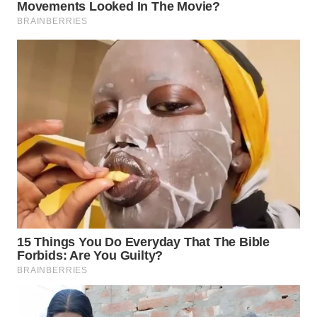
ID
WAHANANEWS
CO ID
WAHANANEWS
NET
WAHANA
SPORT
WAHANA
UMKM
WAHANA
SELEB
WAHANA