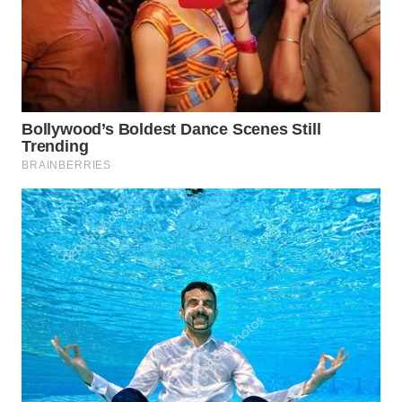
TANGERANG
WN
BINJAI
WN
CIREBON
WN
INDRAMAYU
WN
KUNINGAN
WN
MAJALENGKA
WN