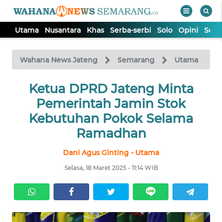
Utama
Nusantara
Khas
Serba-serbi
Solo
Opini
Sem
WAHANA
Tutup
TV
Wahana News Jateng
Semarang
Utama
UTAMA
Ketua DPRD Jateng Minta
Pemerintah Jamin Stok
NUSANTARA
Kebutuhan Pokok Selama
Ramadhan
KHAS
Dani Agus Ginting - Utama
Selasa, 18 Maret 2025 - 11:14 WIB
SERBA-
SERBI
SOLO