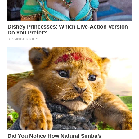
ADVOKAT
WAHANA
INFRASTRUKTUR
WAHANA
KONSUMEN
WAHANA
LISTRIK
WAHANA
TRAVEL
WAHANA
TV
WAHANANEWS