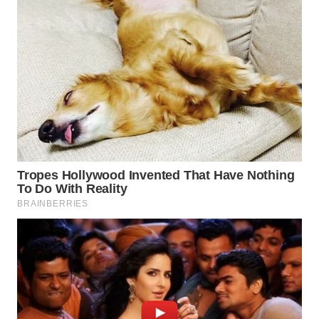
WN
SAMOSIR
WN
PADANG
LAWAS
WN
SUMEDANG
WN
CIANJUR
WN
KEPULAUAN
SERIBU
WN