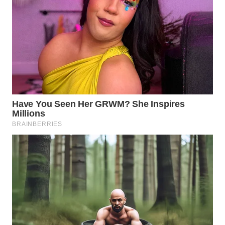
DANAU
TOBA
WN
NIAS
WN
LANGKAT
WN
TAPANULI
SELATAN
WN
TANJUNG
LESUNG
WN
KARO