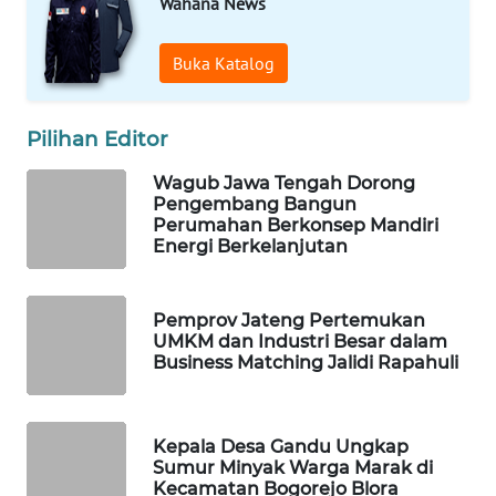
KONSUMEN
Wahana News
LISTRIK
Buka Katalog
MASYARAKAT
KELISTRIKAN
Pilihan Editor
WALINKI
Wagub Jawa Tengah Dorong
ID
Pengembang Bangun
Perumahan Berkonsep Mandiri
MAWAKA
Energi Berkelanjutan
ID
Pemprov Jateng Pertemukan
MARTABAT
UMKM dan Industri Besar dalam
NET
Business Matching Jalidi Rapahuli
PLN
WATCH
Kepala Desa Gandu Ungkap
Sumur Minyak Warga Marak di
Kecamatan Bogorejo Blora
MKLI