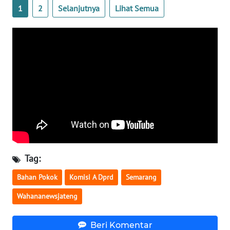
1
2
Selanjutnya
Lihat Semua
NTB
WN
SULTENG
WN
SULBAR
WN
BABEL
WN
Tag:
SUMBAR
Bahan Pokok
Komisi A Dprd
Semarang
WN
Wahananewsjateng
SUMSEL
Beri Komentar
WN