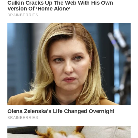
WN
PAKPAK
WN
KARAWANG
WN
BEKASI
WN
BOGOR
WN
DEPOK
WN
TAPANULI
UTARA