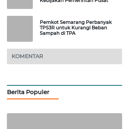
Kebijakan Pemerintah Pusat
NEWS
SITUNGIR
Pemkot Semarang Perbanyak
NEWS
TPS3R untuk Kurangi Beban
Sampah di TPA
SIDIKALANG
NEWS
KOMENTAR
SIBARAGAS
NEWS
METRO
SIANTAR
Berita Populer
NEWS
METRO
MEDAN
NEWS