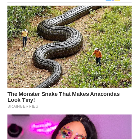
SULSEL
WN
GORONTALO
WN
SULUT
WN
MALUKU
WN
MALUT
WN
DAIRI
WN