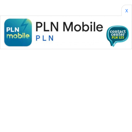
X
WAHANA MEDIA GROUP
|
|
|
WAHANA NEWS co
WAHANA TANI
WAHANA ADVOKAT
|
|
WAHANA INFRASTRUKTUR
WAHANA KONSUMEN