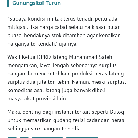
Gunungsitoli Turun
WN
"Supaya kondisi ini tak terus terjadi, perlu ada
PAPUA
mitigasi. Jika harga cabai selalu naik saat bulan
BARAT
puasa, hendaknya stok ditambah agar kenaikan
harganya terkendali," ujarnya.
WN
RIAU
Wakil Ketua DPRD Jateng Muhammad Saleh
mengatakan, Jawa Tengah sebenarnya surplus
WN
pangan. Ia mencontohkan, produksi beras Jateng
SERAMBI
surplus dua juta ton lebih. Namun, meski surplus,
komoditas asal Jateng juga banyak dibeli
WN
JAMBI
masyarakat provinsi lain.
Maka, penting bagi instansi terkait seperti Bulog
WN
untuk memastikan gudang terisi cadangan beras
SULTRA
sehingga stok pangan tersedia.
WN