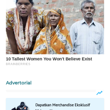
PERSONA
WAHANA
OTOMOTIF
WAHANA
HEALTH
WAHANA
DESA
WISATA
LAPAK
WAHANA
Advertorial
Wahana
Network
Dapatkan Merchandise Eksklusif