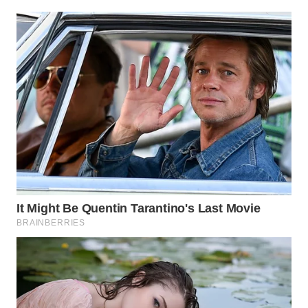
BOROBUDUR
WN
MADURA
WN
SURABAYA
WN
NATUNA
WN
BINTAN
WN
MANDALIKA
WN