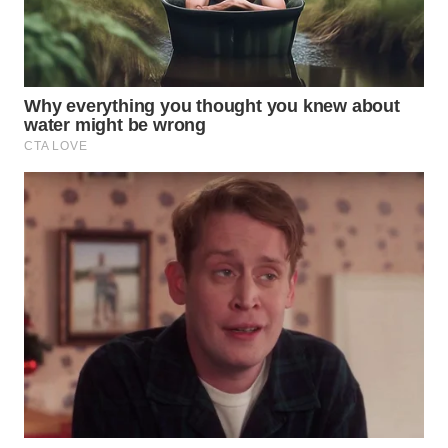
WN
SIMALUNGUN
WN
LABUHANBATU
WN
TAPANULI
TENGAH
WN DELI
SERDANG
WN
TEBING
TINGGI