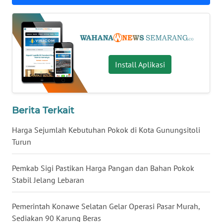
BENGKULU
WN
LAMPUNG
Install Aplikasi
WN
JATENG
WN
Berita Terkait
NUSANTARA
Harga Sejumlah Kebutuhan Pokok di Kota Gunungsitoli
Turun
WN
JOGJA
Pemkab Sigi Pastikan Harga Pangan dan Bahan Pokok
WN
Stabil Jelang Lebaran
JATIM
Pemerintah Konawe Selatan Gelar Operasi Pasar Murah,
WN
Sediakan 90 Karung Beras