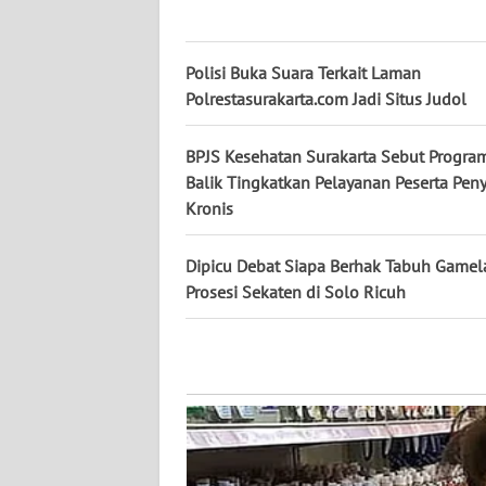
WN
KALBAR
Polisi Buka Suara Terkait Laman
Polrestasurakarta.com Jadi Situs Judol
WN
KALTENG
BPJS Kesehatan Surakarta Sebut Progra
Balik Tingkatkan Pelayanan Peserta Peny
WN
Kronis
KALTARA
Dipicu Debat Siapa Berhak Tabuh Gamel
WN
Prosesi Sekaten di Solo Ricuh
KALSEL
WN
KALTIM
WN
SULSEL