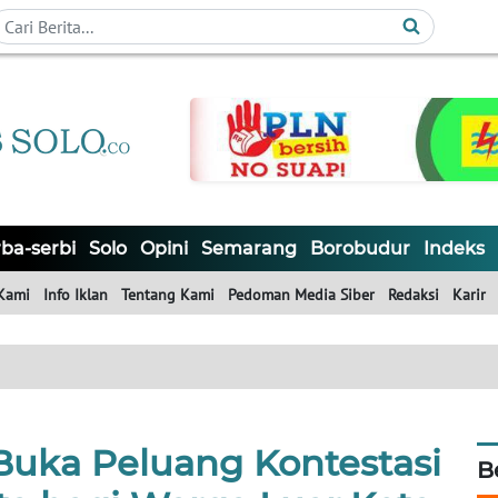
ba-serbi
Solo
Opini
Semarang
Borobudur
Indeks
Kami
Info Iklan
Tentang Kami
Pedoman Media Siber
Redaksi
Karir
 Buka Peluang Kontestasi
B