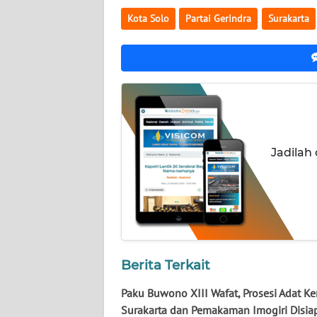
Kota Solo
Partai Gerindra
Surakarta
WN
LAMPUNG
WN
JATENG
WN
NUSANTARA
Jadilah
WN
JOGJA
WN
JATIM
Berita Terkait
WN
Paku Buwono XIII Wafat, Prosesi Adat Ke
BALI
Surakarta dan Pemakaman Imogiri Disia