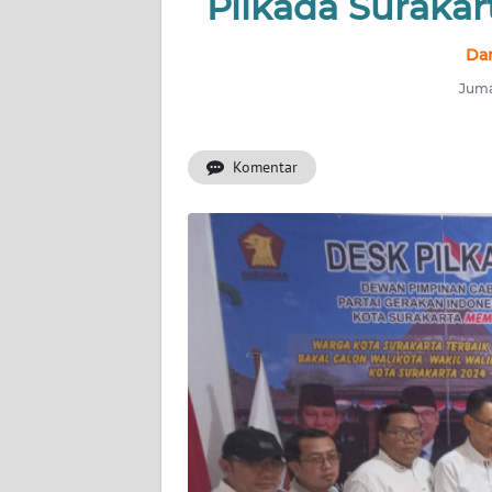
Pilkada Surakar
OPINI
Dan
SEMARANG
Juma
BOROBUDUR
Komentar
Informasi
INDEKS
BERITA
KONTAK
KAMI
INFO
IKLAN
TENTANG