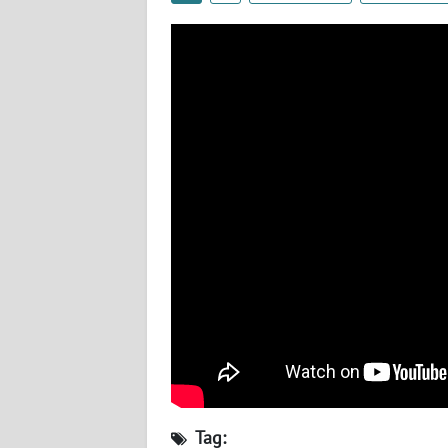
WN
SULTENG
WN
SULBAR
WN
BABEL
WN
SUMBAR
WN
SUMSEL
WN
BENGKULU
Tag: