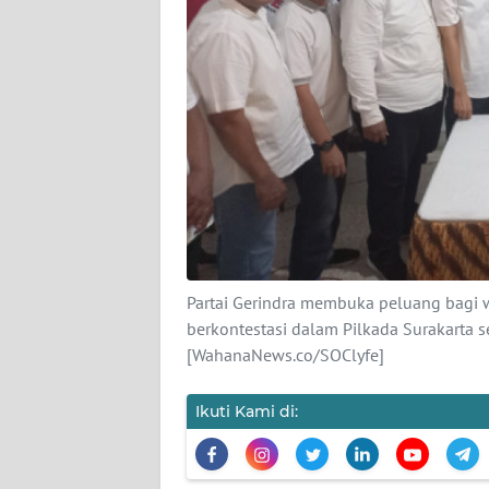
KAMI
PEDOMAN
MEDIA
SIBER
REDAKSI
KARIR
DISCLAIMER
Partai Gerindra membuka peluang bagi wa
berkontestasi dalam Pilkada Surakarta s
Wahana
[WahanaNews.co/SOClyfe]
News
Regional
Ikuti Kami di:
WN
SUMUT