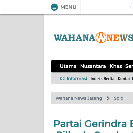
MENU
WAHANA
Tutup
TV
UTAMA
NUSANTARA
Utama
Nusantara
Khas
Ser
KHAS
Informasi
Indeks Berita
Kontak 
SERBA-
Wahana News Jateng
Solo
SERBI
SOLO
Partai Gerindra