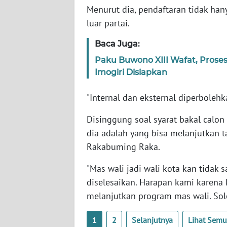
Menurut dia, pendaftaran tidak hany
WN
luar partai.
PAPUA
BARAT
Baca Juga:
Paku Buwono XIII Wafat, Pros
WN
RIAU
Imogiri Disiapkan
"Internal dan eksternal diperbolehk
WN
SERAMBI
Disinggung soal syarat bakal calon
dia adalah yang bisa melanjutkan ta
WN
Rakabuming Raka.
JAMBI
"Mas wali jadi wali kota kan tidak
WN
diselesaikan. Harapan kami karena
SULTRA
melanjutkan program mas wali. Solo 
WN
1
2
Selanjutnya
Lihat Sem
NTB