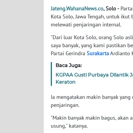
Jateng.WahanaNews.co
, Solo -
Parta
WN
JAKARTA
Kota Solo, Jawa Tengah, untuk ikut 
melewati penjaringan internal.
WN
JABAR
"Dari luar Kota Solo, orang Solo a
saya banyak, yang kami pastikan be
WN
Partai Gerindra
Surakarta
Ardianto K
BANTEN
Baca Juga:
WN
KGPAA Gusti Purbaya Dilantik J
NTT
Keraton
WN
Ia mengatakan makin banyak yang 
KEPRI
penjaringan.
"Makin banyak makin bagus, akan ad
WN
PAPUA
usung," katanya.