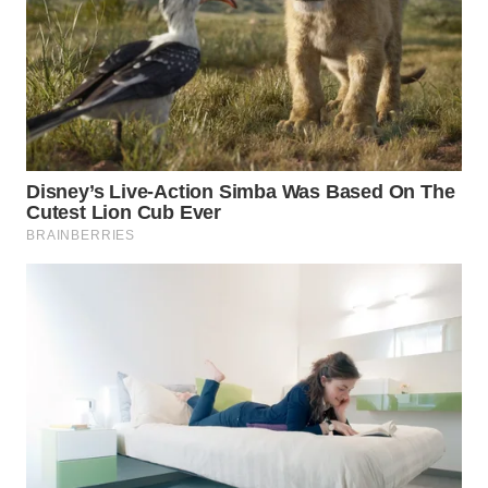
SULSEL
WN
GORONTALO
WN
SULUT
WN
MALUKU
WN
MALUT
WN
DAIRI
WN