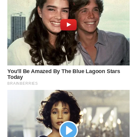
WAHANANEWS
ID
WAHANANEWS
CO ID
WAHANANEWS
NET
WAHANA
SPORT
WAHANA
UMKM
WAHANA
SELEB
WAHANA