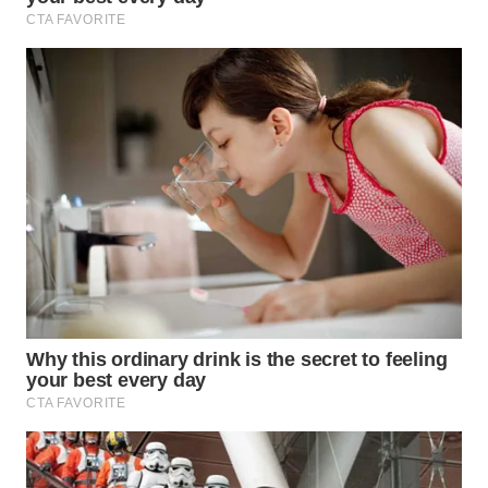
WN
SIMALUNGUN
WN
LABUHANBATU
WN
TAPANULI
TENGAH
WN DELI
SERDANG
WN
TEBING
TINGGI