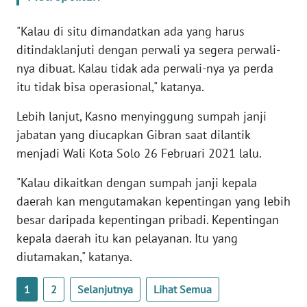
PAPUA
"Kalau di situ dimandatkan ada yang harus
WN
ditindaklanjuti dengan perwali ya segera perwali-
PAPUA
nya dibuat. Kalau tidak ada perwali-nya ya perda
BARAT
itu tidak bisa operasional," katanya.
WN
Lebih lanjut, Kasno menyinggung sumpah janji
RIAU
jabatan yang diucapkan Gibran saat dilantik
menjadi Wali Kota Solo 26 Februari 2021 lalu.
WN
SERAMBI
"Kalau dikaitkan dengan sumpah janji kepala
daerah kan mengutamakan kepentingan yang lebih
WN
besar daripada kepentingan pribadi. Kepentingan
JAMBI
kepala daerah itu kan pelayanan. Itu yang
diutamakan," katanya.
WN
SULTRA
1
2
Selanjutnya
Lihat Semua