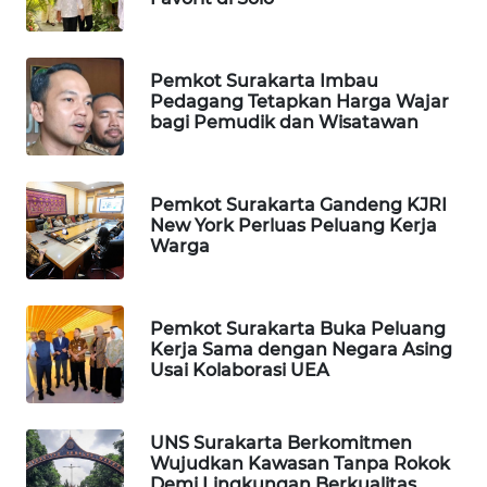
MKLI
LPKKI
Pemkot Surakarta Imbau
Pedagang Tetapkan Harga Wajar
LKKI
bagi Pemudik dan Wisatawan
KOPEKLIN
Pemkot Surakarta Gandeng KJRI
New York Perluas Peluang Kerja
PORTAL
Warga
KONSUMEN
FORWAMKI
Pemkot Surakarta Buka Peluang
Kerja Sama dengan Negara Asing
Usai Kolaborasi UEA
ALPERKLINAS
FORJASIDA
UNS Surakarta Berkomitmen
Wujudkan Kawasan Tanpa Rokok
Demi Lingkungan Berkualitas