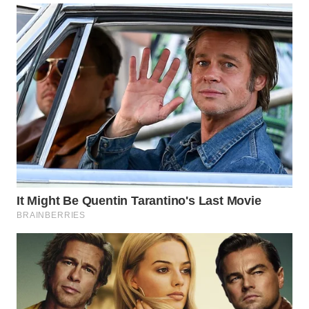
SUBANG
WN
SUKABUMI
WN
PURWAKARTA
WN
PRIANGAN
TIMUR
WN
SEMARANG
WN
SOLO