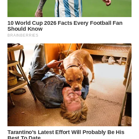
WN
LIKUPANG
WN
LABUANBAJO
WN
BORNEO
Wahana
Media
Group
WAHANA
NEWS
WAHANA
TANI