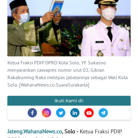
OPINI
SEMARANG
BOROBUDUR
Ketua Fraksi PDIP DPRD Kota Solo, YF Sukasno
Informasi
menyarankan cawapres nomor urut 02, Gibran
INDEKS
Rakabuming Raka melepas jabatannya sebagai Wali Kota
BERITA
Solo. [WahanaNews.co.SuaraSurakarta]
KONTAK
Ikuti Kami di:
KAMI
INFO
IKLAN
Jateng.WahanaNews.co
, Solo -
Ketua Fraksi PDIP