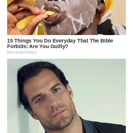
WN
SAMOSIR
WN
PADANG
LAWAS
WN
SUMEDANG
WN
CIANJUR
WN
KEPULAUAN
SERIBU
WN