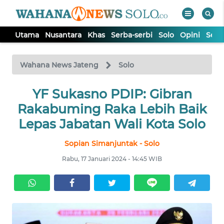
Utama
Nusantara
Khas
Serba-serbi
Solo
Opini
Sem
WAHANA
Tutup
TV
Wahana News Jateng
Solo
UTAMA
YF Sukasno PDIP: Gibran
Rakabuming Raka Lebih Baik
NUSANTARA
Lepas Jabatan Wali Kota Solo
Sopian Simanjuntak - Solo
KHAS
Rabu, 17 Januari 2024 - 14:45 WIB
SERBA-
SERBI
SOLO