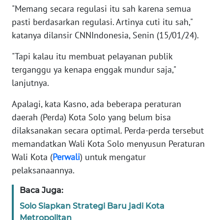
SUMUT
"Memang secara regulasi itu sah karena semua
pasti berdasarkan regulasi. Artinya cuti itu sah,"
WN
katanya dilansir CNNIndonesia, Senin (15/01/24).
JAKARTA
"Tapi kalau itu membuat pelayanan publik
terganggu ya kenapa enggak mundur saja,"
WN
JABAR
lanjutnya.
Apalagi, kata Kasno, ada beberapa peraturan
WN
BANTEN
daerah (Perda) Kota Solo yang belum bisa
dilaksanakan secara optimal. Perda-perda tersebut
WN
memandatkan Wali Kota Solo menyusun Peraturan
NTT
Wali Kota (
Perwali
) untuk mengatur
pelaksanaannya.
WN
KEPRI
Baca Juga:
Solo Siapkan Strategi Baru jadi Kota
WN
Metropolitan