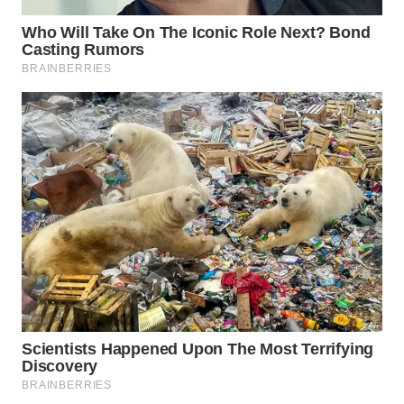
TANGERANG
WN
BINJAI
WN
CIREBON
WN
INDRAMAYU
WN
KUNINGAN
WN
MAJALENGKA
WN