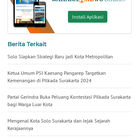
WN
BENGKULU
Install Aplikasi
WN
LAMPUNG
Berita Terkait
WN
JATENG
Solo Siapkan Strategi Baru jadi Kota Metropolitan
WN
Ketua Umum PSI Kaesang Pangarep Targetkan
NUSANTARA
Kemenangan di Pilkada Surakarta 2024
WN
Partai Gerindra Buka Peluang Kontestasi Pilkada Surakarta
JOGJA
bagi Warga Luar Kota
WN
Mengenal Kota Solo Surakarta dan Jejak Sejarah
JATIM
Kerajaannya
WN