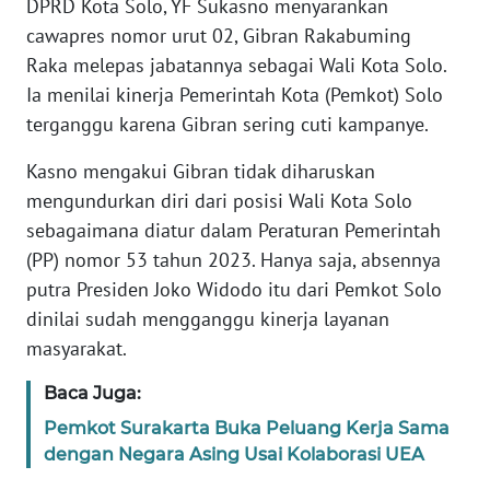
DPRD Kota Solo, YF Sukasno menyarankan
TENTANG
cawapres nomor urut 02, Gibran Rakabuming
KAMI
Raka melepas jabatannya sebagai Wali Kota Solo.
Ia menilai kinerja Pemerintah Kota (Pemkot) Solo
PEDOMAN
terganggu karena Gibran sering cuti kampanye.
MEDIA
SIBER
Kasno mengakui Gibran tidak diharuskan
mengundurkan diri dari posisi Wali Kota Solo
REDAKSI
sebagaimana diatur dalam Peraturan Pemerintah
(PP) nomor 53 tahun 2023. Hanya saja, absennya
KARIR
putra Presiden Joko Widodo itu dari Pemkot Solo
dinilai sudah mengganggu kinerja layanan
DISCLAIMER
masyarakat.
Wahana
Baca Juga:
News
Regional
Pemkot Surakarta Buka Peluang Kerja Sama
dengan Negara Asing Usai Kolaborasi UEA
WN