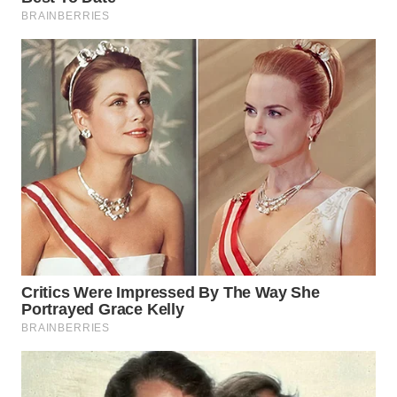
WAHANA
ADVOKAT
WAHANA
INFRASTRUKTUR
WAHANA
KONSUMEN
WAHANA
LISTRIK
WAHANA
TRAVEL
WAHANA
TV