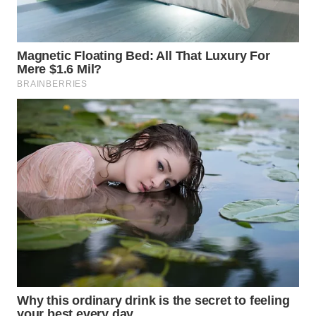
DANAU
TOBA
WN
NIAS
WN
LANGKAT
WN
TAPANULI
SELATAN
WN
TANJUNG
LESUNG
WN
KARO