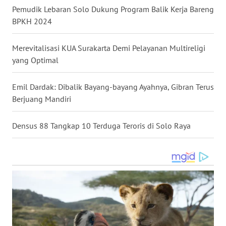
BALI
Pemudik Lebaran Solo Dukung Program Balik Kerja Bareng
BPKH 2024
WN
KALBAR
Merevitalisasi KUA Surakarta Demi Pelayanan Multireligi
yang Optimal
WN
KALTENG
Emil Dardak: Dibalik Bayang-bayang Ayahnya, Gibran Terus
Berjuang Mandiri
WN
KALTARA
Densus 88 Tangkap 10 Terduga Teroris di Solo Raya
WN
KALSEL
WN
KALTIM
WN