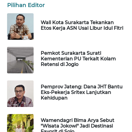
KONSUMEN
Pilihan Editor
LISTRIK
Wali Kota Surakarta Tekankan
MASYARAKAT
Etos Kerja ASN Usai Libur Idul Fitri
KELISTRIKAN
WALINKI
ID
Pemkot Surakarta Surati
Kementerian PU Terkait Kolam
Retensi di Joglo
MAWAKA
ID
Pemprov Jateng: Dana JHT Bantu
MARTABAT
Eks-Pekerja Sritex Lanjutkan
NET
Kehidupan
PLN
WATCH
Wamendagri Bima Arya Sebut
"Wisata Jokowi" Jadi Destinasi
Favorit di Solo