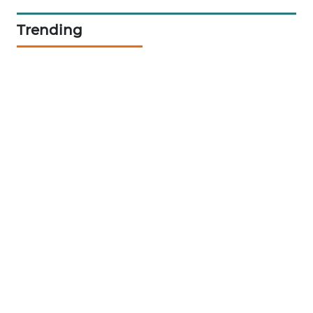
Trending
METRO
JAKARTA
NEWS
KRT
NEWS
KARING
NEWS
JURNAL
MARITIM
HUMBANG
NEWS
GARONGGANG