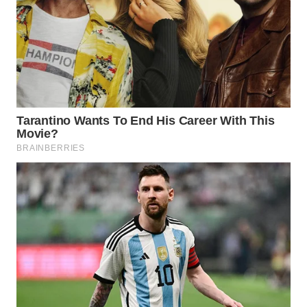
WN
BOROBUDUR
WN
MADURA
WN
SURABAYA
WN
NATUNA
WN
BINTAN
WN
MANDALIKA