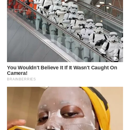
WN
PAKPAK
WN
KARAWANG
WN
BEKASI
WN
BOGOR
WN
DEPOK
WN
TAPANULI
UTARA