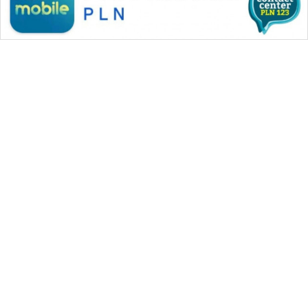
WAHANA MEDIA GROUP
|
|
|
WAHANA NEWS co
WAHANA TANI
WAHANA ADVOKAT
|
|
WAHANA INFRASTRUKTUR
WAHANA KONSUMEN
|
|
|
WAHANA LISTRIK
WAHANA TRAVEL
WAHANA TV
|
|
|
WAHANANEWS id
WAHANANEWS CO ID
WAHANANEWS NET
|
|
|
WAHANA SPORT ID
Wahana UMKM
Wahana Seleb
|
|
|
Wahana Persona
Wahana Otomotif
Wahana Health