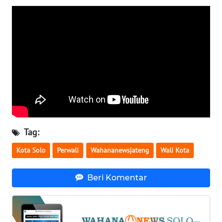
WN
NTB
WN
SULTENG
WN
SULBAR
WN
BABEL
Tag:
WN
Kota Solo
Perwali
Wahananewsjateng
Wali Kota
SUMBAR
Beri Komentar
WN
SUMSEL