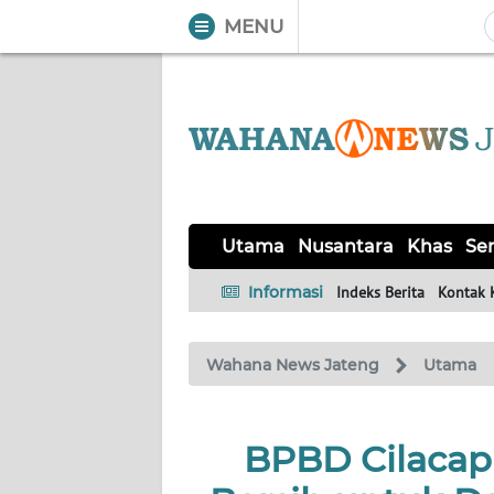
MENU
WAHANA
Tutup
TV
UTAMA
NUSANTARA
Utama
Nusantara
Khas
Ser
KHAS
Informasi
Indeks Berita
Kontak 
SERBA-
Wahana News Jateng
Utama
SERBI
SOLO
BPBD Cilacap