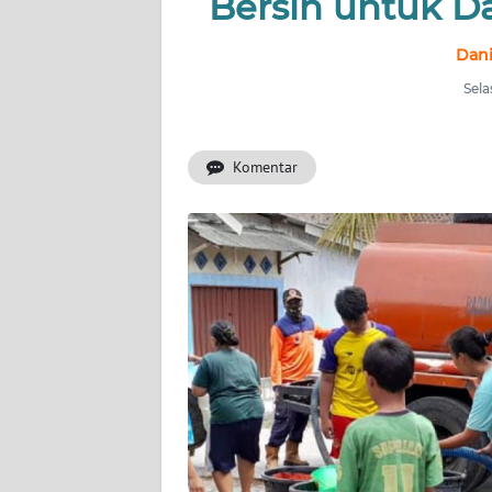
Bersih untuk D
OPINI
Dani
SEMARANG
Sela
BOROBUDUR
Komentar
Informasi
INDEKS
BERITA
KONTAK
KAMI
INFO
IKLAN
TENTANG