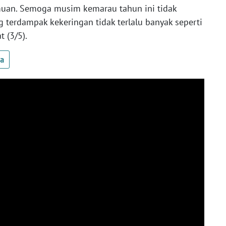
muan. Semoga musim kemarau tahun ini tidak
 terdampak kekeringan tidak terlalu banyak seperti
t (3/5).
ua