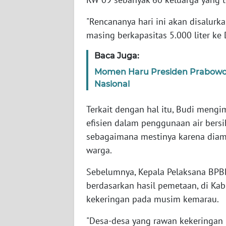
WN
"Rencananya hari ini akan disalurk
PAPUA
BARAT
masing berkapasitas 5.000 liter ke 
Baca Juga:
WN
RIAU
Momen Haru Presiden Prabowo 
Nasional
WN
SERAMBI
Terkait dengan hal itu, Budi meng
efisien dalam penggunaan air bers
WN
sebagaimana mestinya karena diamb
JAMBI
warga.
Sebelumnya, Kepala Pelaksana BPB
WN
SULTRA
berdasarkan hasil pemetaan, di Ka
kekeringan pada musim kemarau.
WN
"Desa-desa yang rawan kekeringan i
NTB