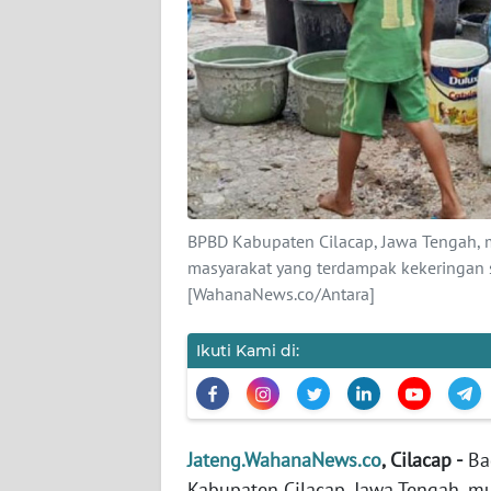
KAMI
PEDOMAN
MEDIA
SIBER
REDAKSI
KARIR
BPBD Kabupaten Cilacap, Jawa Tengah, 
masyarakat yang terdampak kekeringan
DISCLAIMER
[WahanaNews.co/Antara]
Wahana
Ikuti Kami di:
News
Regional
WN
Jateng.WahanaNews.co
, Cilacap -
Ba
SUMUT
Kabupaten Cilacap, Jawa Tengah, mu