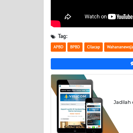
WN
LAMPUNG
WN
Tag:
JATENG
APBD
BPBD
Cilacap
Wahananewsj
WN
NUSANTARA
WN
JOGJA
WN
Jadilah
JATIM
WN
BALI