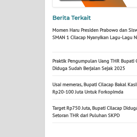
WN
KALBAR
Berita Terkait
Momen Haru Presiden Prabowo dan Sis
WN
SMAN 1 Cilacap Nyanyikan Lagu-Lagu N
KALTENG
WN
Praktik Pengumpulan Uang THR Bupati 
KALTARA
Diduga Sudah Berjalan Sejak 2025
WN
Usai memeras, Bupati Cilacap Bakal Kas
KALSEL
Rp20-100 Juta Untuk Forkopimda
WN
KALTIM
Target Rp750 Juta, Bupati Cilacap Didug
Setoran THR dari Puluhan SKPD
WN
SULSEL