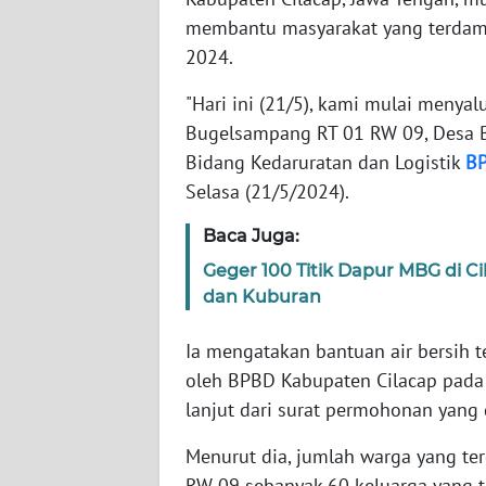
membantu masyarakat yang terdam
WN
JAKARTA
2024.
"Hari ini (21/5), kami mulai menya
WN
Bugelsampang RT 01 RW 09, Desa B
JABAR
Bidang Kedaruratan dan Logistik
B
Selasa (21/5/2024).
WN
BANTEN
Baca Juga:
Geger 100 Titik Dapur MBG di Ci
WN
NTT
dan Kuburan
Ia mengatakan bantuan air bersih 
WN
KEPRI
oleh BPBD Kabupaten Cilacap pad
lanjut dari surat permohonan yang
WN
Menurut dia, jumlah warga yang t
PAPUA
RW 09 sebanyak 60 keluarga yang te