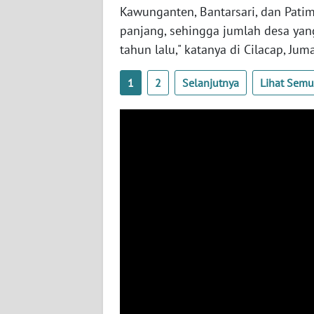
Kawunganten, Bantarsari, dan Pati
WN
panjang, sehingga jumlah desa yang
SULTENG
tahun lalu," katanya di Cilacap, Juma
WN
1
2
Selanjutnya
Lihat Sem
SULBAR
WN
BABEL
WN
SUMBAR
WN
SUMSEL
WN
BENGKULU