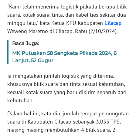
TENTANG
"Kami telah menerima logistik pilkada berupa bilik
KAMI
suara, kotak suara, tinta, dan kabel ties sekitar dua
minggu lalu," kata Ketua KPU Kabupaten
Cilacap
PEDOMAN
Weweng Maretno di Cilacap, Rabu (2/10/2024).
MEDIA
SIBER
Baca Juga:
MK Putuskan 58 Sengketa Pilkada 2024, 6
REDAKSI
Lanjut, 52 Gugur
KARIR
Ia mengatakan jumlah logistik yang diterima,
khususnya bilik suara dan tinta sesuai kebutuhan,
DISCLAIMER
kecuali kotak suara yang baru dikirim separuh dari
kebutuhan.
Wahana
News
Dalam hal ini, kata dia, jumlah tempat pemungutan
Regional
suara di Kabupaten Cilacap sebanyak 3.055 TPS,
masing-masing membutuhkan 4 bilik suara, 2
WN