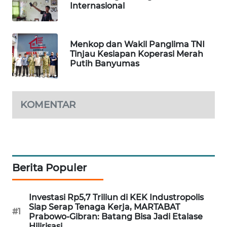
Internasional
LPKKI
Menkop dan Wakil Panglima TNI
LKKI
Tinjau Kesiapan Koperasi Merah
Putih Banyumas
KOPEKLIN
KOMENTAR
PORTAL
KONSUMEN
FORWAMKI
Berita Populer
ALPERKLINAS
FORJASIDA
Investasi Rp5,7 Triliun di KEK Industropolis
Siap Serap Tenaga Kerja, MARTABAT
#1
Prabowo-Gibran: Batang Bisa Jadi Etalase
TAMBANG
Hilirisasi