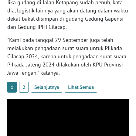
Jika gudang di Jalan Ketapang sudah penuh, kata
dia, logistik lainnya yang akan datang dalam waktu
WN
dekat bakal disimpan di gudang Gedung Gapensi
PAPUA
dan Gedung IPHI Cilacap.
BARAT
"Kami pada tanggal 29 September juga telah
WN
melakukan pengadaan surat suara untuk Pilkada
RIAU
Cilacap 2024, karena untuk pengadaan surat suara
Pilkada Jateng 2024 dilakukan oleh KPU Provinsi
WN
Jawa Tengah," katanya.
SERAMBI
1
2
Selanjutnya
Lihat Semua
WN
JAMBI
WN
SULTRA
WN