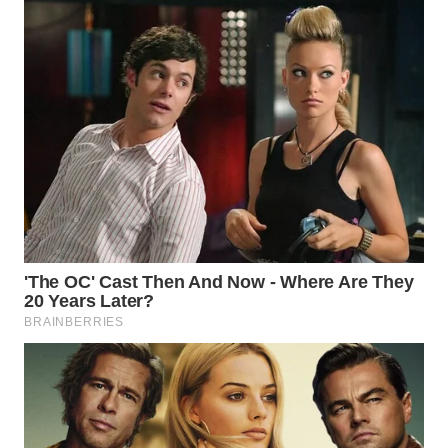
WN
SUKABUMI
WN
PURWAKARTA
WN
PRIANGAN
TIMUR
WN
SEMARANG
WN
SOLO
WN