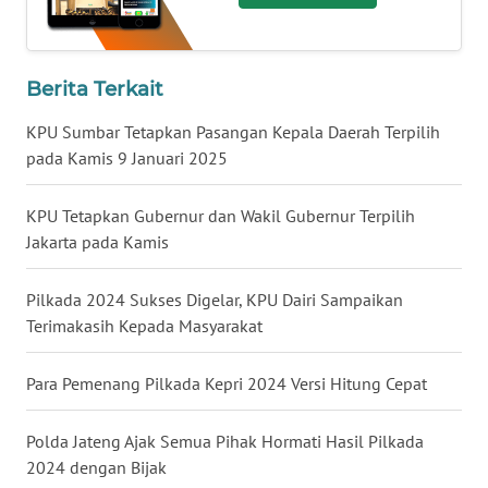
BENGKULU
WN
Berita Terkait
LAMPUNG
KPU Sumbar Tetapkan Pasangan Kepala Daerah Terpilih
WN
pada Kamis 9 Januari 2025
JATENG
KPU Tetapkan Gubernur dan Wakil Gubernur Terpilih
WN
Jakarta pada Kamis
NUSANTARA
Pilkada 2024 Sukses Digelar, KPU Dairi Sampaikan
WN
Terimakasih Kepada Masyarakat
JOGJA
Para Pemenang Pilkada Kepri 2024 Versi Hitung Cepat
WN
JATIM
Polda Jateng Ajak Semua Pihak Hormati Hasil Pilkada
2024 dengan Bijak
WN