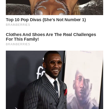
WN
SAMOSIR
WN
PADANG
LAWAS
WN
SUMEDANG
WN
CIANJUR
WN
KEPULAUAN
SERIBU
WN