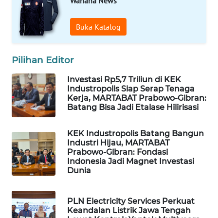
Wahana News
PERSONA
Buka Katalog
WAHANA
OTOMOTIF
Pilihan Editor
WAHANA
HEALTH
Investasi Rp5,7 Triliun di KEK
Industropolis Siap Serap Tenaga
Kerja, MARTABAT Prabowo-Gibran:
WAHANA
Batang Bisa Jadi Etalase Hilirisasi
DESA
WISATA
KEK Industropolis Batang Bangun
Industri Hijau, MARTABAT
LAPAK
Prabowo-Gibran: Fondasi
WAHANA
Indonesia Jadi Magnet Investasi
Dunia
Wahana
Network
PLN Electricity Services Perkuat
Keandalan Listrik Jawa Tengah
KONSUMEN