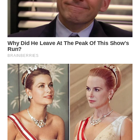
SULSEL
WN
GORONTALO
WN
SULUT
WN
MALUKU
WN
MALUT
WN
DAIRI
WN
DANAU