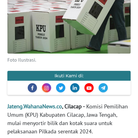
OPINI
SEMARANG
BOROBUDUR
Informasi
Foto Ilustrasi.
INDEKS
Ikuti Kami di:
BERITA
KONTAK
KAMI
Jateng.WahanaNews.co
, Cilacap -
Komisi Pemilihan
Umum (KPU) Kabupaten Cilacap, Jawa Tengah,
INFO
mulai menyortir bilik dan kotak suara untuk
IKLAN
pelaksanaan Pilkada serentak 2024.