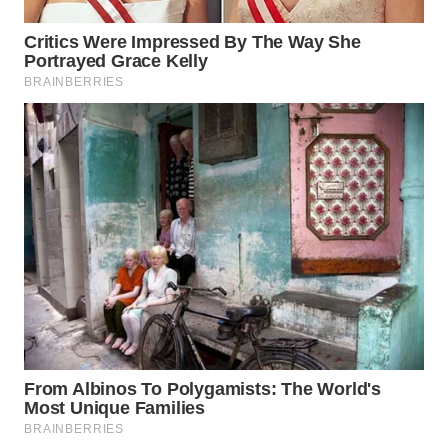
TOBA
WN
NIAS
WN
LANGKAT
WN
TAPANULI
SELATAN
WN
TANJUNG
LESUNG
WN
KARO