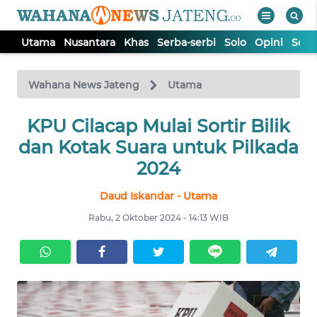
Utama
Nusantara
Khas
Serba-serbi
Solo
Opini
Sem
WAHANA
Tutup
TV
Wahana News Jateng
Utama
UTAMA
KPU Cilacap Mulai Sortir Bilik
dan Kotak Suara untuk Pilkada
NUSANTARA
2024
Daud Iskandar - Utama
KHAS
Rabu, 2 Oktober 2024 - 14:13 WIB
SERBA-
SERBI
SOLO