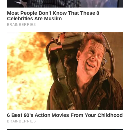
TANGERANG
WN
BINJAI
WN
CIREBON
WN
INDRAMAYU
WN
KUNINGAN
WN
MAJALENGKA
WN
SUBANG