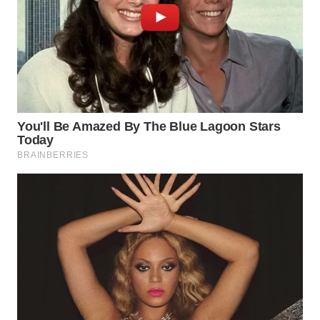
WN
PAKPAK
WN
KARAWANG
WN
BEKASI
WN
BOGOR
WN
DEPOK
WN
TAPANULI
UTARA