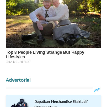
ID
WAHANANEWS
CO ID
WAHANANEWS
NET
WAHANA
SPORT
WAHANA
UMKM
Advertorial
WAHANA
SELEB
Dapatkan Merchandise Eksklusif
WAHANA