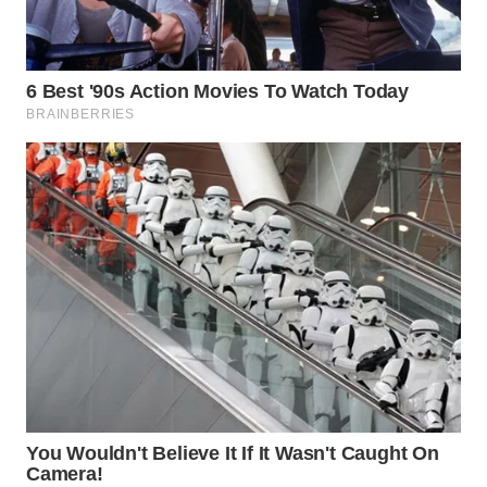
LIKUPANG
WN
LABUANBAJO
WN
BORNEO
Wahana
Media
Group
WAHANA
NEWS
WAHANA
TANI
WAHANA