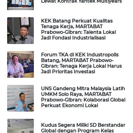
Lewat Kontrak Yantek Multiyears
LISTRIK
KEK Batang Perkuat Kualitas
MASYARAKAT
Tenaga Kerja, MARTABAT
KELISTRIKAN
Prabowo-Gibran: Talenta Lokal
Jadi Fondasi Industrialisasi
WALINKI
ID
Forum TKA di KEK Industropolis
Batang, MARTABAT Prabowo-
MAWAKA
Gibran: Tenaga Kerja Lokal Harus
Jadi Prioritas Investasi
ID
MARTABAT
UNS Gandeng Mitra Malaysia Latih
NET
UMKM Solo Raya, MARTABAT
Prabowo-Gibran: Kolaborasi Global
Perkuat Ekonomi Lokal
PLN
WATCH
Kudus Segera Miliki SD Berstandar
Global dengan Program Kelas
MKLI