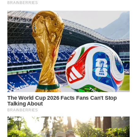
ADVOKAT
WAHANA
INFRASTRUKTUR
WAHANA
KONSUMEN
WAHANA
LISTRIK
WAHANA
TRAVEL
WAHANA
TV
WAHANANEWS