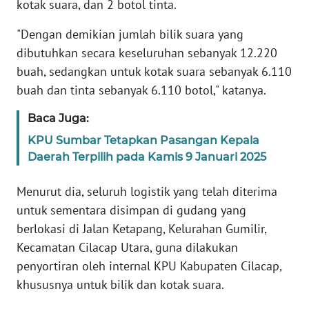
SUMUT
kotak suara, dan 2 botol tinta.
"Dengan demikian jumlah bilik suara yang
WN
dibutuhkan secara keseluruhan sebanyak 12.220
JAKARTA
buah, sedangkan untuk kotak suara sebanyak 6.110
buah dan tinta sebanyak 6.110 botol," katanya.
WN
JABAR
Baca Juga:
WN
KPU Sumbar Tetapkan Pasangan Kepala
BANTEN
Daerah Terpilih pada Kamis 9 Januari 2025
Menurut dia, seluruh logistik yang telah diterima
WN
NTT
untuk sementara disimpan di gudang yang
berlokasi di Jalan Ketapang, Kelurahan Gumilir,
WN
Kecamatan Cilacap Utara, guna dilakukan
KEPRI
penyortiran oleh internal KPU Kabupaten Cilacap,
khususnya untuk bilik dan kotak suara.
WN
PAPUA