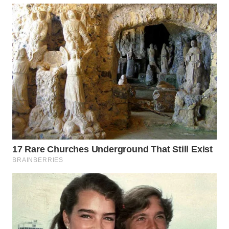
WN
SIMALUNGUN
WN
LABUHANBATU
WN
TAPANULI
TENGAH
WN DELI
SERDANG
WN
TEBING
TINGGI