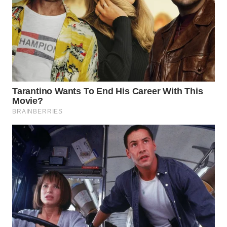
BOROBUDUR
WN
MADURA
WN
SURABAYA
WN
NATUNA
WN
BINTAN
WN
MANDALIKA
WN