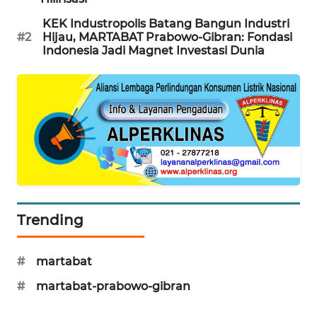
NEWS
KEK Industropolis Batang Bangun Industri
#2
Hijau, MARTABAT Prabowo-Gibran: Fondasi
SITUNGIR
Indonesia Jadi Magnet Investasi Dunia
NEWS
SIDIKALANG
NEWS
SIBARAGAS
NEWS
METRO
Trending
SIANTAR
NEWS
#
martabat
METRO
#
martabat-prabowo-gibran
MEDAN
NEWS