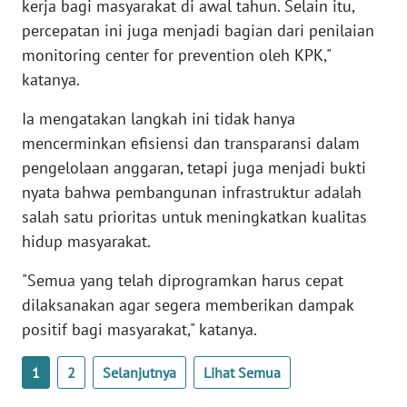
kerja bagi masyarakat di awal tahun. Selain itu,
percepatan ini juga menjadi bagian dari penilaian
WN
monitoring center for prevention oleh KPK,"
PAPUA
katanya.
BARAT
Ia mengatakan langkah ini tidak hanya
WN
mencerminkan efisiensi dan transparansi dalam
RIAU
pengelolaan anggaran, tetapi juga menjadi bukti
nyata bahwa pembangunan infrastruktur adalah
WN
salah satu prioritas untuk meningkatkan kualitas
SERAMBI
hidup masyarakat.
WN
"Semua yang telah diprogramkan harus cepat
JAMBI
dilaksanakan agar segera memberikan dampak
positif bagi masyarakat," katanya.
WN
SULTRA
1
2
Selanjutnya
Lihat Semua
WN