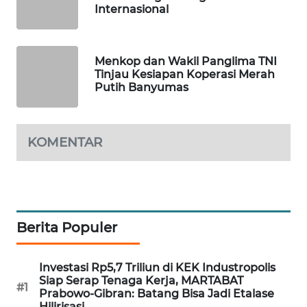
PERSONA
Internasional
WAHANA
OTOMOTIF
Menkop dan Wakil Panglima TNI
Tinjau Kesiapan Koperasi Merah
Putih Banyumas
WAHANA
HEALTH
KOMENTAR
WAHANA
DESA
WISATA
LAPAK
WAHANA
Berita Populer
Wahana
Investasi Rp5,7 Triliun di KEK Industropolis
Network
Siap Serap Tenaga Kerja, MARTABAT
#1
Prabowo-Gibran: Batang Bisa Jadi Etalase
KONSUMEN
Hilirisasi