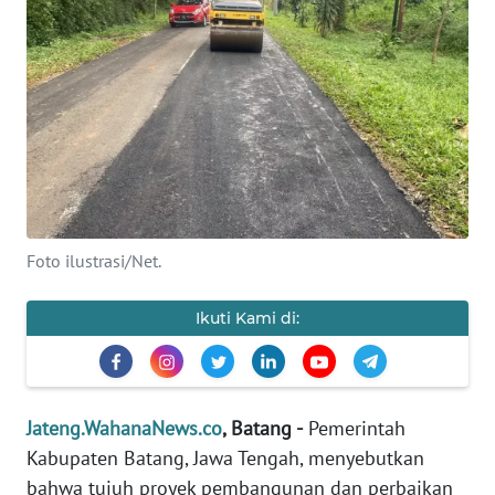
OPINI
SEMARANG
BOROBUDUR
Informasi
Foto ilustrasi/Net.
INDEKS
BERITA
Ikuti Kami di:
KONTAK
KAMI
Jateng.WahanaNews.co
, Batang -
Pemerintah
INFO
IKLAN
Kabupaten Batang, Jawa Tengah, menyebutkan
bahwa tujuh proyek pembangunan dan perbaikan