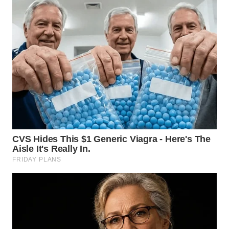
SULSEL
WN
GORONTALO
WN
SULUT
WN
MALUKU
WN
MALUT
WN
DAIRI
WN
DANAU