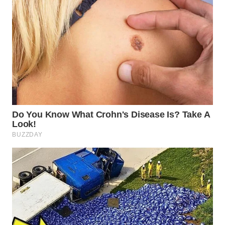
WN
PAKPAK
WN
KARAWANG
WN
BEKASI
WN
BOGOR
WN
DEPOK
WN
TAPANULI
UTARA