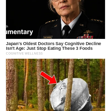
TOBA
WN
NIAS
WN
LANGKAT
WN
TAPANULI
SELATAN
WN
TANJUNG
LESUNG
WN
KARO