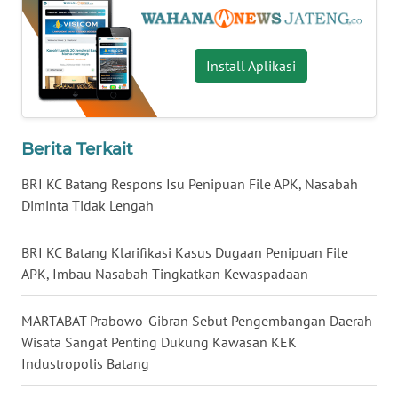
BENGKULU
WN
Install Aplikasi
LAMPUNG
WN
JATENG
Berita Terkait
BRI KC Batang Respons Isu Penipuan File APK, Nasabah
WN
Diminta Tidak Lengah
NUSANTARA
BRI KC Batang Klarifikasi Kasus Dugaan Penipuan File
WN
APK, Imbau Nasabah Tingkatkan Kewaspadaan
JOGJA
MARTABAT Prabowo-Gibran Sebut Pengembangan Daerah
WN
JATIM
Wisata Sangat Penting Dukung Kawasan KEK
Industropolis Batang
WN