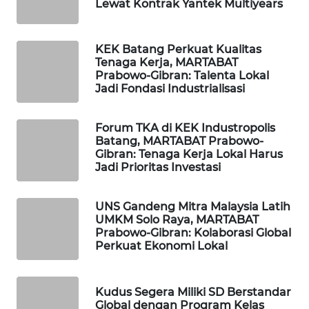
Lewat Kontrak Yantek Multiyears
ID
WAHANANEWS
KEK Batang Perkuat Kualitas
CO ID
Tenaga Kerja, MARTABAT
Prabowo-Gibran: Talenta Lokal
Jadi Fondasi Industrialisasi
WAHANANEWS
NET
Forum TKA di KEK Industropolis
Batang, MARTABAT Prabowo-
WAHANA
Gibran: Tenaga Kerja Lokal Harus
SPORT
Jadi Prioritas Investasi
WAHANA
UNS Gandeng Mitra Malaysia Latih
UMKM
UMKM Solo Raya, MARTABAT
Prabowo-Gibran: Kolaborasi Global
Perkuat Ekonomi Lokal
WAHANA
SELEB
Kudus Segera Miliki SD Berstandar
WAHANA
Global dengan Program Kelas