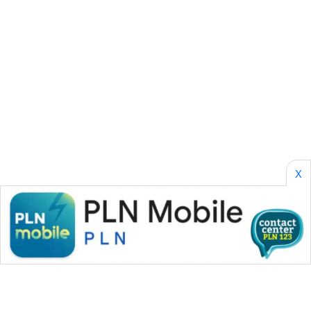
AKHLAK
ID
PERAPKI
NEWS
SONYA
ASA
NEWS
X