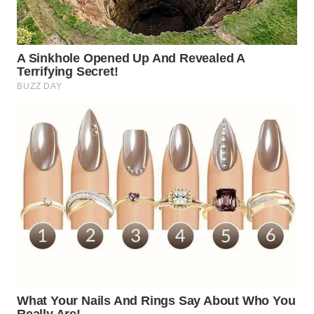
TANGERANG
WN
BINJAI
WN
CIREBON
WN
INDRAMAYU
WN
KUNINGAN
WN
MAJALENGKA
WN
SUBANG