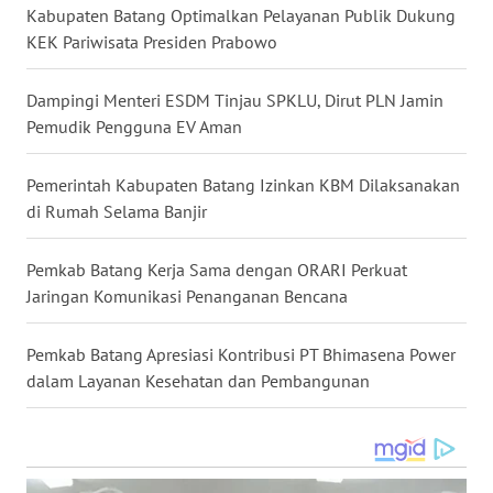
BALI
Kabupaten Batang Optimalkan Pelayanan Publik Dukung
KEK Pariwisata Presiden Prabowo
WN
KALBAR
Dampingi Menteri ESDM Tinjau SPKLU, Dirut PLN Jamin
Pemudik Pengguna EV Aman
WN
KALTENG
Pemerintah Kabupaten Batang Izinkan KBM Dilaksanakan
di Rumah Selama Banjir
WN
KALTARA
Pemkab Batang Kerja Sama dengan ORARI Perkuat
Jaringan Komunikasi Penanganan Bencana
WN
KALSEL
Pemkab Batang Apresiasi Kontribusi PT Bhimasena Power
dalam Layanan Kesehatan dan Pembangunan
WN
KALTIM
WN