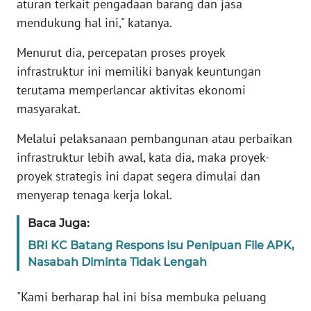
SUMUT
aturan terkait pengadaan barang dan jasa
mendukung hal ini," katanya.
WN
Menurut dia, percepatan proses proyek
JAKARTA
infrastruktur ini memiliki banyak keuntungan
terutama memperlancar aktivitas ekonomi
WN
JABAR
masyarakat.
Melalui pelaksanaan pembangunan atau perbaikan
WN
infrastruktur lebih awal, kata dia, maka proyek-
BANTEN
proyek strategis ini dapat segera dimulai dan
WN
menyerap tenaga kerja lokal.
NTT
Baca Juga:
WN
BRI KC Batang Respons Isu Penipuan File APK,
KEPRI
Nasabah Diminta Tidak Lengah
"Kami berharap hal ini bisa membuka peluang
WN
PAPUA