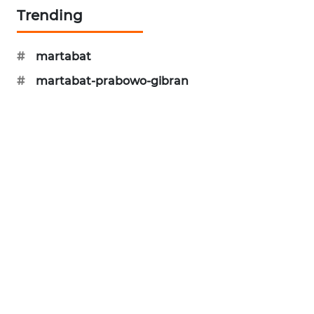
Trending
LPKKI
#
martabat
LKKI
#
martabat-prabowo-gibran
KOPEKLIN
PORTAL
KONSUMEN
FORWAMKI
ALPERKLINAS
FORJASIDA
TAMBANG