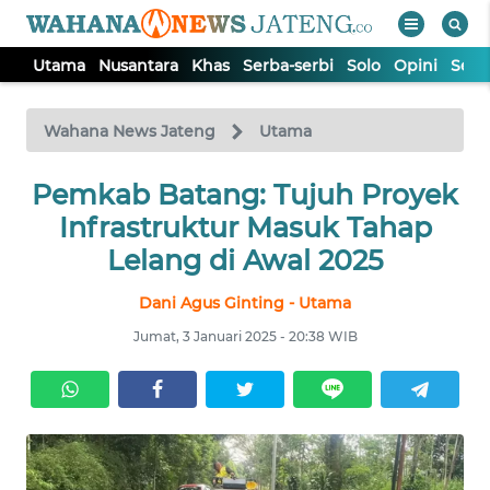
Utama
Nusantara
Khas
Serba-serbi
Solo
Opini
Sem
WAHANA
Tutup
TV
Wahana News Jateng
Utama
UTAMA
Pemkab Batang: Tujuh Proyek
Infrastruktur Masuk Tahap
NUSANTARA
Lelang di Awal 2025
Dani Agus Ginting - Utama
KHAS
Jumat, 3 Januari 2025 - 20:38 WIB
SERBA-
SERBI
SOLO