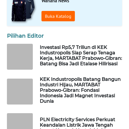
Wahana News
ADVOKAT
Buka Katalog
WAHANA
INFRASTRUKTUR
Pilihan Editor
WAHANA
KONSUMEN
Investasi Rp5,7 Triliun di KEK
Industropolis Siap Serap Tenaga
Kerja, MARTABAT Prabowo-Gibran:
WAHANA
Batang Bisa Jadi Etalase Hilirisasi
LISTRIK
KEK Industropolis Batang Bangun
WAHANA
Industri Hijau, MARTABAT
TRAVEL
Prabowo-Gibran: Fondasi
Indonesia Jadi Magnet Investasi
Dunia
WAHANA
TV
PLN Electricity Services Perkuat
Keandalan Listrik Jawa Tengah
WAHANANEWS