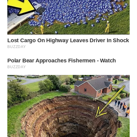
WN
SAMOSIR
WN
PADANG
LAWAS
WN
SUMEDANG
WN
CIANJUR
WN
KEPULAUAN
SERIBU
WN