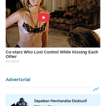
LIKUPANG
WN
LABUANBAJO
WN
BORNEO
Wahana
Media
Group
WAHANA
NEWS
Advertorial
WAHANA
TANI
Dapatkan Merchandise Eksklusif
WAHANA