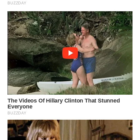
BOROBUDUR
WN
MADURA
WN
SURABAYA
WN
NATUNA
WN
BINTAN
WN
MANDALIKA
WN