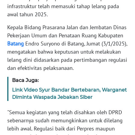
TENTANG
infrastruktur telah memasuki tahap lelang pada
KAMI
awal tahun 2025.
PEDOMAN
Kepala Bidang Prasarana Jalan dan Jembatan Dinas
MEDIA
Pekerjaan Umum dan Penataan Ruang Kabupaten
SIBER
Batang
Endro Suryono di Batang, Jumat (3/1/2025),
mengatakan bahwa keputusan untuk melakukan
REDAKSI
lelang dini didasarkan pada pertimbangan regulasi
dan efektivitas pelaksanaan.
KARIR
Baca Juga:
DISCLAIMER
Link Video Syur Bandar Bertebaran, Warganet
Diminta Waspada Jebakan Siber
Wahana
News
"Semua kegiatan yang telah disahkan oleh DPRD
Regional
sebenarnya sudah memungkinkan untuk dilelang
lebih awal. Regulasi baik dari Perpres maupun
WN