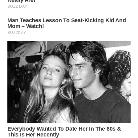
WN
SUKABUMI
WN
PURWAKARTA
WN
PRIANGAN
TIMUR
WN
SEMARANG
WN
SOLO
WN