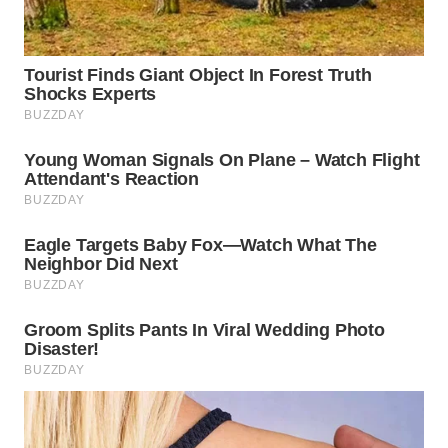
WN
SIMALUNGUN
WN
LABUHANBATU
WN
TAPANULI
TENGAH
WN DELI
SERDANG
WN
TEBING
TINGGI