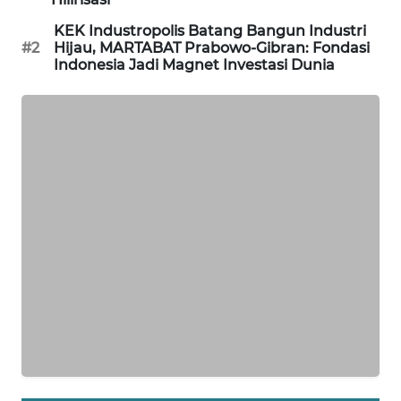
LISTRIK
KEK Industropolis Batang Bangun Industri
#2
Hijau, MARTABAT Prabowo-Gibran: Fondasi
Indonesia Jadi Magnet Investasi Dunia
MASYARAKAT
KELISTRIKAN
WALINKI
ID
MAWAKA
ID
MARTABAT
NET
PLN
WATCH
MKLI