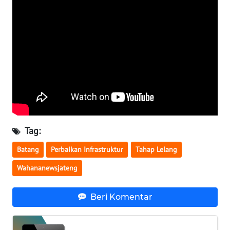
NTB
WN
SULTENG
WN
SULBAR
WN
BABEL
Tag:
WN
Batang
Perbaikan Infrastruktur
Tahap Lelang
SUMBAR
Wahananewsjateng
WN
Beri Komentar
SUMSEL
WN