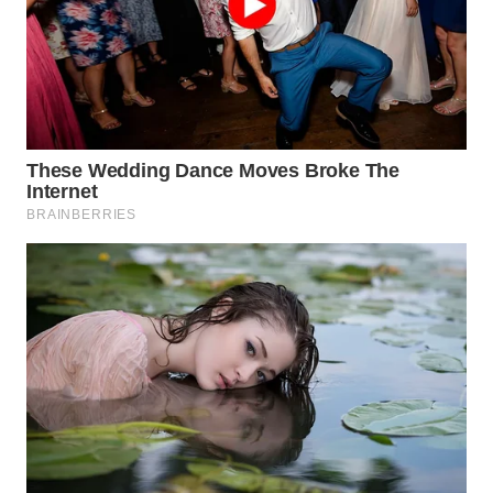
WN
SUKABUMI
WN
PURWAKARTA
WN
PRIANGAN
TIMUR
WN
SEMARANG
WN
SOLO
WN