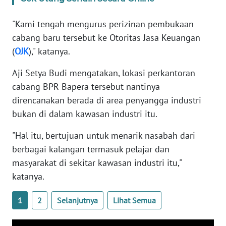
"Kami tengah mengurus perizinan pembukaan
WN
cabang baru tersebut ke Otoritas Jasa Keuangan
PAPUA
BARAT
(
OJK
)," katanya.
Aji Setya Budi mengatakan, lokasi perkantoran
WN
RIAU
cabang BPR Bapera tersebut nantinya
direncanakan berada di area penyangga industri
WN
bukan di dalam kawasan industri itu.
SERAMBI
"Hal itu, bertujuan untuk menarik nasabah dari
berbagai kalangan termasuk pelajar dan
WN
JAMBI
masyarakat di sekitar kawasan industri itu,"
katanya.
WN
SULTRA
1
2
Selanjutnya
Lihat Semua
WN