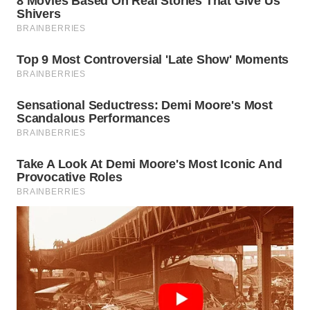
WN
SIMALUNGUN
WN
LABUHANBATU
WN
TAPANULI
TENGAH
WN DELI
SERDANG
WN
TEBING
TINGGI