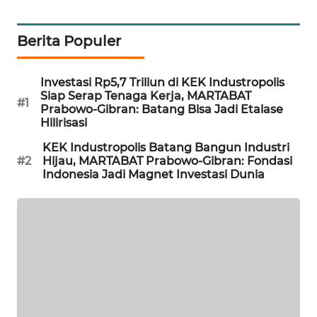
LISTRIK
Berita Populer
MASYARAKAT
KELISTRIKAN
Investasi Rp5,7 Triliun di KEK Industropolis
Siap Serap Tenaga Kerja, MARTABAT
#1
WALINKI
Prabowo-Gibran: Batang Bisa Jadi Etalase
ID
Hilirisasi
KEK Industropolis Batang Bangun Industri
MAWAKA
#2
Hijau, MARTABAT Prabowo-Gibran: Fondasi
ID
Indonesia Jadi Magnet Investasi Dunia
MARTABAT
NET
PLN
WATCH
MKLI