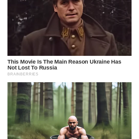
SULSEL
WN
GORONTALO
WN
SULUT
WN
MALUKU
WN
MALUT
WN
DAIRI
WN
DANAU