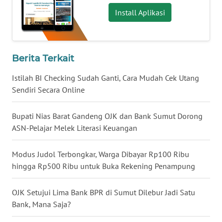
BENGKULU
Install Aplikasi
WN
LAMPUNG
Berita Terkait
WN
Istilah BI Checking Sudah Ganti, Cara Mudah Cek Utang
JATENG
Sendiri Secara Online
WN
NUSANTARA
Bupati Nias Barat Gandeng OJK dan Bank Sumut Dorong
ASN-Pelajar Melek Literasi Keuangan
WN
JOGJA
Modus Judol Terbongkar, Warga Dibayar Rp100 Ribu
hingga Rp500 Ribu untuk Buka Rekening Penampung
WN
JATIM
OJK Setujui Lima Bank BPR di Sumut Dilebur Jadi Satu
Bank, Mana Saja?
WN