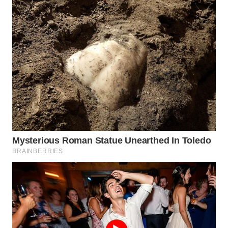
TANGERANG
WN
BINJAI
WN
CIREBON
WN
INDRAMAYU
WN
KUNINGAN
WN
MAJALENGKA
WN
SUBANG