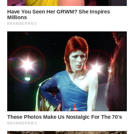
WN
SAMOSIR
WN
PADANG
LAWAS
WN
SUMEDANG
WN
CIANJUR
WN
KEPULAUAN
SERIBU
WN