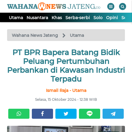
Utama
Nusantara
Khas
Serba-serbi
Solo
Opini
Sem
WAHANA
Tutup
TV
Wahana News Jateng
Utama
UTAMA
PT BPR Bapera Batang Bidik
Peluang Pertumbuhan
NUSANTARA
Perbankan di Kawasan Industri
Terpadu
KHAS
Ismail Raja - Utama
Selasa, 15 Oktober 2024 - 12:38 WIB
SERBA-
SERBI
SOLO