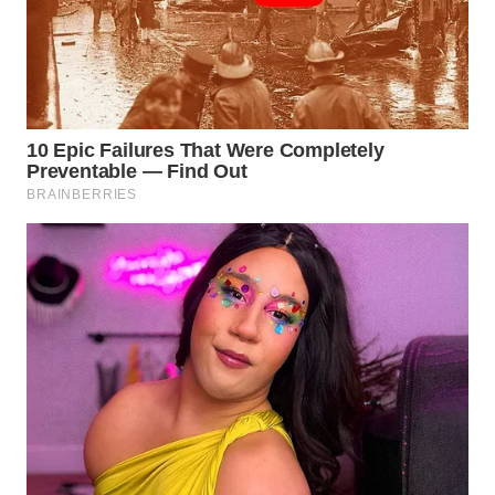
WN
PAKPAK
WN
KARAWANG
WN
BEKASI
WN
BOGOR
WN
DEPOK
WN
TAPANULI
UTARA