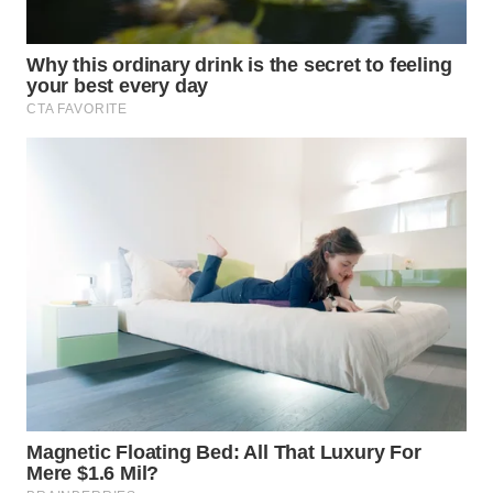
BOROBUDUR
WN
MADURA
WN
SURABAYA
WN
NATUNA
WN
BINTAN
WN
MANDALIKA
WN