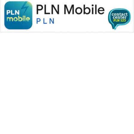
WAHANA MEDIA GROUP
|
|
|
WAHANA NEWS co
WAHANA TANI
WAHANA ADVOKAT
|
|
WAHANA INFRASTRUKTUR
WAHANA KONSUMEN
|
|
|
WAHANA LISTRIK
WAHANA TRAVEL
WAHANA TV
|
|
|
WAHANANEWS id
WAHANANEWS CO ID
WAHANANEWS NET