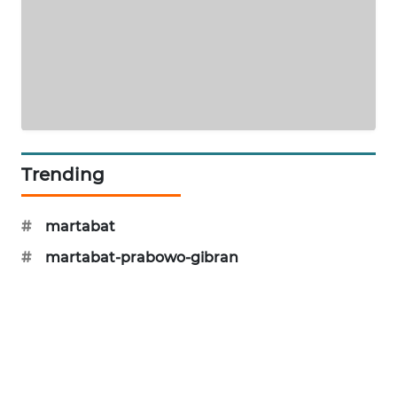
LPKKI
LKKI
KOPEKLIN
Trending
PORTAL
KONSUMEN
#
martabat
FORWAMKI
#
martabat-prabowo-gibran
ALPERKLINAS
FORJASIDA
TAMBANG