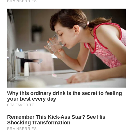
LIKUPANG
WN
LABUANBAJO
WN
BORNEO
Wahana
Media
Group
WAHANA
NEWS
WAHANA
TANI
WAHANA