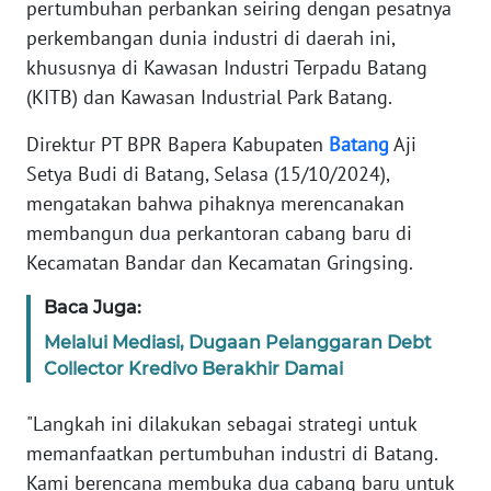
pertumbuhan perbankan seiring dengan pesatnya
TENTANG
perkembangan dunia industri di daerah ini,
KAMI
khususnya di Kawasan Industri Terpadu Batang
(KITB) dan Kawasan Industrial Park Batang.
PEDOMAN
MEDIA
SIBER
Direktur PT BPR Bapera Kabupaten
Batang
Aji
Setya Budi di Batang, Selasa (15/10/2024),
REDAKSI
mengatakan bahwa pihaknya merencanakan
membangun dua perkantoran cabang baru di
KARIR
Kecamatan Bandar dan Kecamatan Gringsing.
Baca Juga:
DISCLAIMER
Melalui Mediasi, Dugaan Pelanggaran Debt
Collector Kredivo Berakhir Damai
Wahana
News
Regional
"Langkah ini dilakukan sebagai strategi untuk
memanfaatkan pertumbuhan industri di Batang.
WN
Kami berencana membuka dua cabang baru untuk