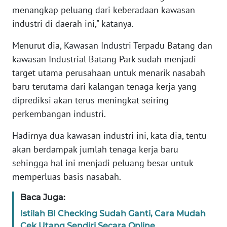
SUMUT
menangkap peluang dari keberadaan kawasan
industri di daerah ini," katanya.
WN
JAKARTA
Menurut dia, Kawasan Industri Terpadu Batang dan
kawasan Industrial Batang Park sudah menjadi
WN
target utama perusahaan untuk menarik nasabah
JABAR
baru terutama dari kalangan tenaga kerja yang
diprediksi akan terus meningkat seiring
WN
perkembangan industri.
BANTEN
Hadirnya dua kawasan industri ini, kata dia, tentu
WN
akan berdampak jumlah tenaga kerja baru
NTT
sehingga hal ini menjadi peluang besar untuk
memperluas basis nasabah.
WN
KEPRI
Baca Juga:
Istilah BI Checking Sudah Ganti, Cara Mudah
WN
Cek Utang Sendiri Secara Online
PAPUA