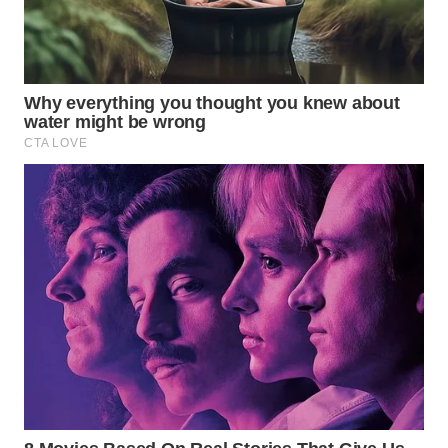
TOBA
WN
NIAS
WN
LANGKAT
WN
TAPANULI
SELATAN
WN
TANJUNG
LESUNG
WN
KARO