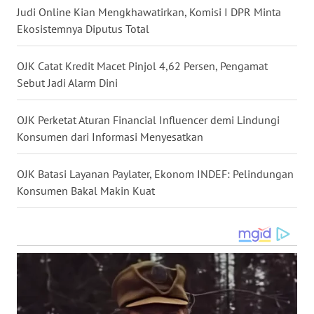
BALI
Judi Online Kian Mengkhawatirkan, Komisi I DPR Minta
Ekosistemnya Diputus Total
WN
KALBAR
OJK Catat Kredit Macet Pinjol 4,62 Persen, Pengamat
Sebut Jadi Alarm Dini
WN
KALTENG
OJK Perketat Aturan Financial Influencer demi Lindungi
Konsumen dari Informasi Menyesatkan
WN
KALTARA
OJK Batasi Layanan Paylater, Ekonom INDEF: Pelindungan
Konsumen Bakal Makin Kuat
WN
KALSEL
WN
KALTIM
WN