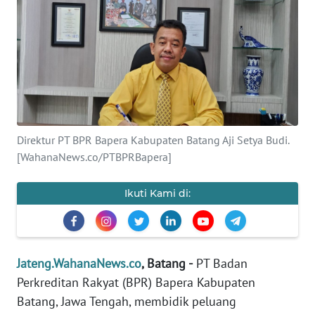
OPINI
SEMARANG
BOROBUDUR
Informasi
Direktur PT BPR Bapera Kabupaten Batang Aji Setya Budi.
[WahanaNews.co/PTBPRBapera]
INDEKS
BERITA
Ikuti Kami di:
KONTAK
KAMI
Jateng.WahanaNews.co
, Batang -
PT Badan
INFO
Perkreditan Rakyat (BPR) Bapera Kabupaten
IKLAN
Batang, Jawa Tengah, membidik peluang