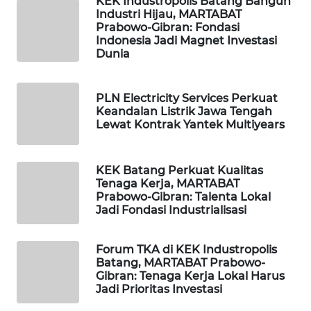
KEK Industropolis Batang Bangun
ID
Industri Hijau, MARTABAT
Prabowo-Gibran: Fondasi
Indonesia Jadi Magnet Investasi
WAHANANEWS
Dunia
CO ID
WAHANANEWS
PLN Electricity Services Perkuat
NET
Keandalan Listrik Jawa Tengah
Lewat Kontrak Yantek Multiyears
WAHANA
SPORT
KEK Batang Perkuat Kualitas
Tenaga Kerja, MARTABAT
Prabowo-Gibran: Talenta Lokal
WAHANA
Jadi Fondasi Industrialisasi
UMKM
Forum TKA di KEK Industropolis
WAHANA
Batang, MARTABAT Prabowo-
SELEB
Gibran: Tenaga Kerja Lokal Harus
Jadi Prioritas Investasi
WAHANA