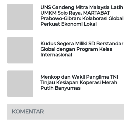
PERSONA
UNS Gandeng Mitra Malaysia Latih
UMKM Solo Raya, MARTABAT
WAHANA
Prabowo-Gibran: Kolaborasi Global
OTOMOTIF
Perkuat Ekonomi Lokal
WAHANA
Kudus Segera Miliki SD Berstandar
HEALTH
Global dengan Program Kelas
Internasional
WAHANA
DESA
WISATA
Menkop dan Wakil Panglima TNI
Tinjau Kesiapan Koperasi Merah
Putih Banyumas
LAPAK
WAHANA
Wahana
KOMENTAR
Network
KONSUMEN