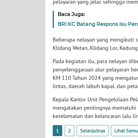
pelayaran yang jelas sehingga mem
WN
PAPUA
Baca Juga:
BARAT
BRI KC Batang Respons Isu Pen
WN
Beberapa nelayan yang mengikuti so
RIAU
Klidang Wetan, Klidang Lor, Kedun
WN
Pada kegiatan itu, para nelayan d
SERAMBI
penyelenggaraan alur-pelayaran b
KM 110 Tahun 2024 yang mengatur ko
WN
lintas, daerah labuh kapal, dan peta
JAMBI
Kepala Kantor Unit Pengelolaan Pel
WN
mengatakan pentingnya mematuhi p
SULTRA
keselamatan dan kelancaran lalu lin
WN
1
2
Selanjutnya
Lihat Sem
NTB