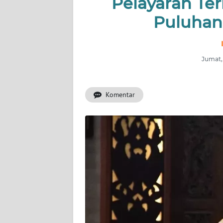
Pelayaran Te
OPINI
Puluhan
SEMARANG
BOROBUDUR
Jumat,
Informasi
Komentar
INDEKS
BERITA
KONTAK
KAMI
INFO
IKLAN
TENTANG