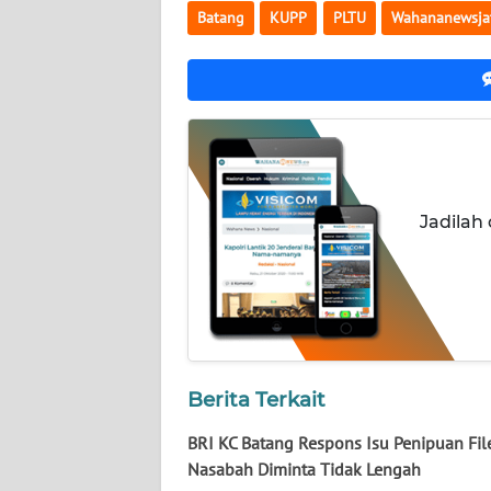
Batang
KUPP
PLTU
Wahananewsja
WN
LAMPUNG
WN
JATENG
WN
Jadilah
NUSANTARA
WN
JOGJA
WN
JATIM
Berita Terkait
BRI KC Batang Respons Isu Penipuan Fil
WN
Nasabah Diminta Tidak Lengah
BALI