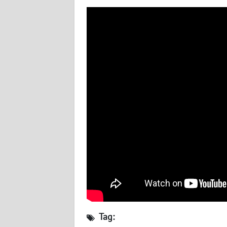
WN
SULTENG
WN
SULBAR
WN
BABEL
WN
SUMBAR
WN
SUMSEL
WN
Tag:
BENGKULU