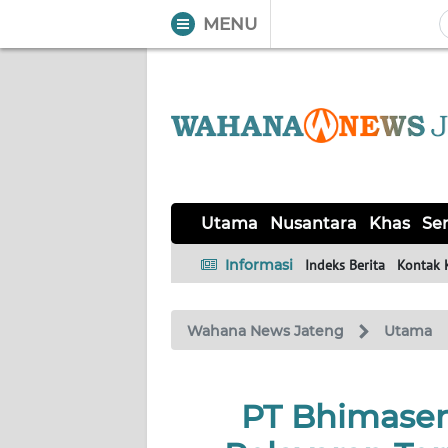
MENU
WAHANA
Tutup
TV
UTAMA
NUSANTARA
Utama
Nusantara
Khas
Ser
KHAS
Informasi
Indeks Berita
Kontak 
SERBA-
Wahana News Jateng
Utama
SERBI
SOLO
PT Bhimasena