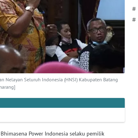
#
#
 Nelayan Seluruh Indonesia (HNSI) Kabupaten Batang
marang]
Bhimasena Power Indonesia selaku pemilik