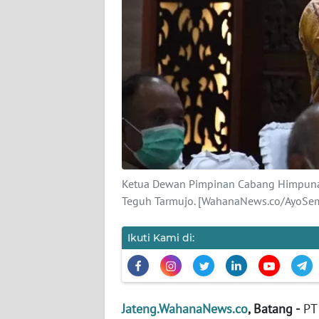
KAMI
PEDOMAN
MEDIA
SIBER
REDAKSI
KARIR
Ketua Dewan Pimpinan Cabang Himpunan
DISCLAIMER
Teguh Tarmujo. [WahanaNews.co/AyoSe
Wahana
News
Ikuti Kami di:
Regional
WN
SUMUT
Jateng.WahanaNews.co
, Batang -
PT 