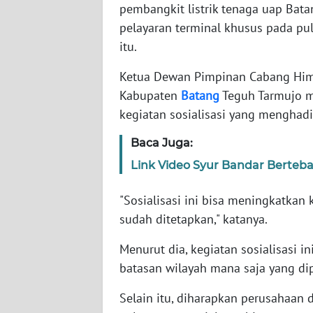
pembangkit listrik tenaga uap Bata
WN
pelayaran terminal khusus pada pu
JAKARTA
itu.
WN
Ketua Dewan Pimpinan Cabang Himp
JABAR
Kabupaten
Batang
Teguh Tarmujo m
kegiatan sosialisasi yang menghadi
WN
BANTEN
Baca Juga:
Link Video Syur Bandar Berteb
WN
NTT
"Sosialisasi ini bisa meningkatkan
sudah ditetapkan," katanya.
WN
KEPRI
Menurut dia, kegiatan sosialisasi 
batasan wilayah mana saja yang dip
WN
PAPUA
Selain itu, diharapkan perusahaan