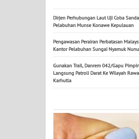
WN
KALBAR
Dirjen Perhubungan Laut Uji Coba Sanda
Pelabuhan Munse Konawe Kepulauan
WN
KALTENG
Pengawasan Perairan Perbatasan Malays
Kantor Pelabuhan Sungai Nyamuk Nun
WN
KALTARA
Gunakan Trail, Danrem 042/Gapu Pimpi
Langsung Patroli Darat Ke Wilayah Raw
WN
Karhutla
KALSEL
WN
KALTIM
WN
SULSEL