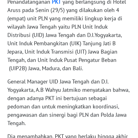
SUMUT
Penandatanganan
PKT
yang berlangsung di Hotel
Aruss pada Senin (29/5) yang dilakukan oleh 4
WN
(empat) unit PLN yang memiliki lingkup kerja di
JAKARTA
wilayah Jawa Tengah yaitu PLN Unit Induk
Distribusi (UID) Jawa Tengah dan D.I.Yogyakarta,
WN
Unit Induk Pembangkitan (UIK) Tanjung Jati B
JABAR
Jepara, Unit Induk Transmisi (UIT) Jawa Bagian
Tengah, dan Unit Induk Pusat Pengatur Beban
WN
(UIP2B) Jawa, Madura, dan Bali.
BANTEN
General Manager UID Jawa Tengah dan D.I.
WN
Yogyakarta, A.B Wahyu Jatmiko menyatakan bahwa,
NTT
dengan adanya PKT ini bertujuan sebagai
pedoman dan untuk meningkatkan koordinasi,
WN
pengawasan dan sinergi bagi PLN dan Polda Jawa
KEPRI
Tengah.
WN
Dia menambahkan, PKT yang berlaku hingga akhir
PAPUA