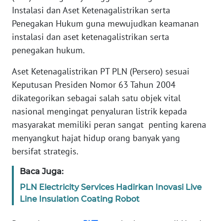
TENTANG
Instalasi dan Aset Ketenagalistrikan serta
KAMI
Penegakan Hukum guna mewujudkan keamanan
instalasi dan aset ketenagalistrikan serta
PEDOMAN
penegakan hukum.
MEDIA
SIBER
Aset Ketenagalistrikan PT PLN (Persero) sesuai
Keputusan Presiden Nomor 63 Tahun 2004
REDAKSI
dikategorikan sebagai salah satu objek vital
nasional mengingat penyaluran listrik kepada
KARIR
masyarakat memiliki peran sangat penting karena
menyangkut hajat hidup orang banyak yang
DISCLAIMER
bersifat strategis.
Wahana
Baca Juga:
News
Regional
PLN Electricity Services Hadirkan Inovasi Live
Line Insulation Coating Robot
WN