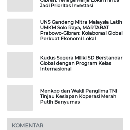
Gibran: Tenaga Kerja Lokal Harus
NEWS
Jadi Prioritas Investasi
SITUNGIR
UNS Gandeng Mitra Malaysia Latih
NEWS
UMKM Solo Raya, MARTABAT
Prabowo-Gibran: Kolaborasi Global
Perkuat Ekonomi Lokal
SIDIKALANG
NEWS
Kudus Segera Miliki SD Berstandar
SIBARAGAS
Global dengan Program Kelas
NEWS
Internasional
METRO
SIANTAR
Menkop dan Wakil Panglima TNI
NEWS
Tinjau Kesiapan Koperasi Merah
Putih Banyumas
METRO
MEDAN
NEWS
KOMENTAR