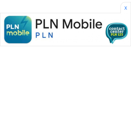
X
WAHANA MEDIA GROUP
|
|
|
WAHANA NEWS co
WAHANA TANI
WAHANA ADVOKAT
|
|
WAHANA INFRASTRUKTUR
WAHANA KONSUMEN