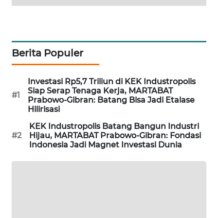
METRO
JAKARTA
NEWS
Berita Populer
KRT
NEWS
Investasi Rp5,7 Triliun di KEK Industropolis
Siap Serap Tenaga Kerja, MARTABAT
#1
KARING
Prabowo-Gibran: Batang Bisa Jadi Etalase
NEWS
Hilirisasi
KEK Industropolis Batang Bangun Industri
JURNAL
#2
Hijau, MARTABAT Prabowo-Gibran: Fondasi
MARITIM
Indonesia Jadi Magnet Investasi Dunia
HUMBANG
NEWS
GARONGGANG
NEWS