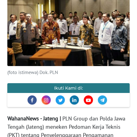
OPINI
SEMARANG
BOROBUDUR
Informasi
(foto istimewa) Dok. PLN
INDEKS
BERITA
Ikuti Kami di:
KONTAK
KAMI
WahanaNews - Jateng |
PLN Group dan Polda Jawa
INFO
IKLAN
Tengah (Jateng) meneken Pedoman Kerja Teknis
(PKT) tentang Penyelenggaraan Pengamanan