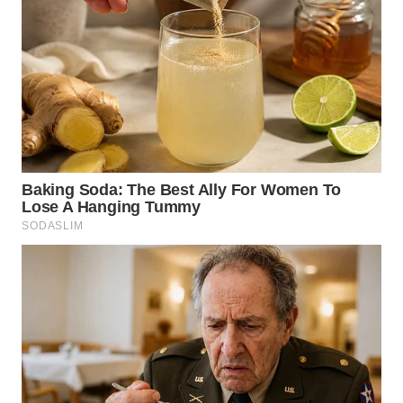
WN
SIMALUNGUN
WN
LABUHANBATU
WN
TAPANULI
TENGAH
WN DELI
SERDANG
WN
TEBING
TINGGI