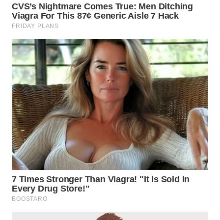
WN
SAMOSIR
WN
PADANG
LAWAS
WN
SUMEDANG
WN
CIANJUR
WN
KEPULAUAN
SERIBU
WN