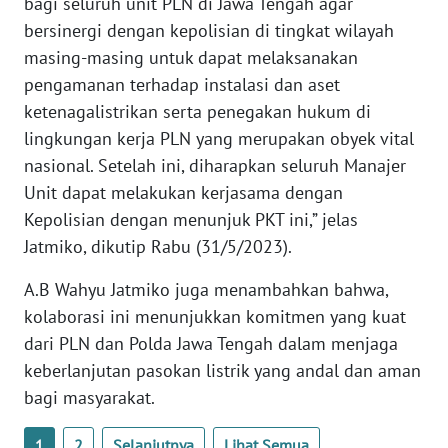
bagi seluruh unit PLN di Jawa Tengah agar
NTB
bersinergi dengan kepolisian di tingkat wilayah
masing-masing untuk dapat melaksanakan
WN
pengamanan terhadap instalasi dan aset
SULTENG
ketenagalistrikan serta penegakan hukum di
lingkungan kerja PLN yang merupakan obyek vital
WN
nasional. Setelah ini, diharapkan seluruh Manajer
SULBAR
Unit dapat melakukan kerjasama dengan
WN
Kepolisian dengan menunjuk PKT ini,” jelas
BABEL
Jatmiko, dikutip Rabu (31/5/2023).
A.B Wahyu Jatmiko juga menambahkan bahwa,
WN
SUMBAR
kolaborasi ini menunjukkan komitmen yang kuat
dari PLN dan Polda Jawa Tengah dalam menjaga
WN
keberlanjutan pasokan listrik yang andal dan aman
SUMSEL
bagi masyarakat.
WN
1
2
Selanjutnya
Lihat Semua