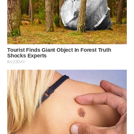
WN
SUKABUMI
WN
PURWAKARTA
WN
PRIANGAN
TIMUR
WN
SEMARANG
WN
SOLO
WN