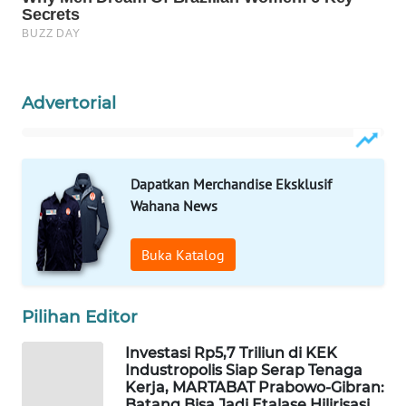
LISTRIK
MASYARAKAT
KELISTRIKAN
Advertorial
WALINKI
ID
Dapatkan Merchandise Eksklusif
MAWAKA
Wahana News
ID
Buka Katalog
MARTABAT
NET
Pilihan Editor
PLN
Investasi Rp5,7 Triliun di KEK
WATCH
Industropolis Siap Serap Tenaga
Kerja, MARTABAT Prabowo-Gibran:
MKLI
Batang Bisa Jadi Etalase Hilirisasi