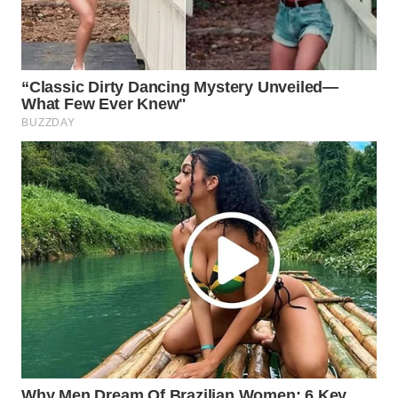
PERSONA
WAHANA
OTOMOTIF
WAHANA
HEALTH
WAHANA
DESA
WISATA
LAPAK
WAHANA
Wahana
Network
KONSUMEN