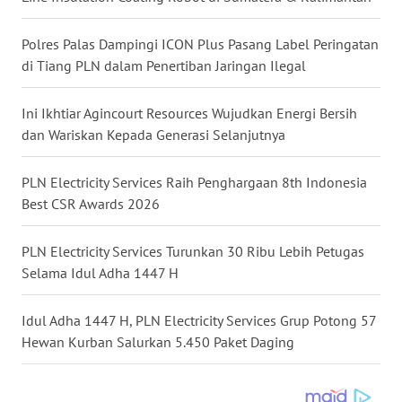
SULSEL
Polres Palas Dampingi ICON Plus Pasang Label Peringatan
WN
di Tiang PLN dalam Penertiban Jaringan Ilegal
GORONTALO
Ini Ikhtiar Agincourt Resources Wujudkan Energi Bersih
WN
dan Wariskan Kepada Generasi Selanjutnya
SULUT
PLN Electricity Services Raih Penghargaan 8th Indonesia
WN
MALUKU
Best CSR Awards 2026
WN
PLN Electricity Services Turunkan 30 Ribu Lebih Petugas
MALUT
Selama Idul Adha 1447 H
WN
Idul Adha 1447 H, PLN Electricity Services Grup Potong 57
DAIRI
Hewan Kurban Salurkan 5.450 Paket Daging
WN
DANAU