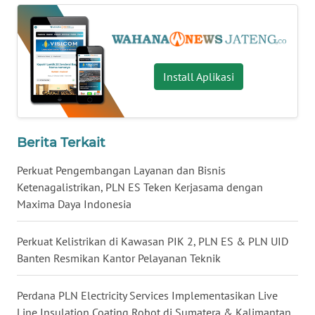
BALI
WN
KALBAR
Install Aplikasi
WN
KALTENG
Berita Terkait
WN
KALTARA
Perkuat Pengembangan Layanan dan Bisnis
Ketenagalistrikan, PLN ES Teken Kerjasama dengan
WN
Maxima Daya Indonesia
KALSEL
Perkuat Kelistrikan di Kawasan PIK 2, PLN ES & PLN UID
WN
Banten Resmikan Kantor Pelayanan Teknik
KALTIM
Perdana PLN Electricity Services Implementasikan Live
WN
Line Insulation Coating Robot di Sumatera & Kalimantan