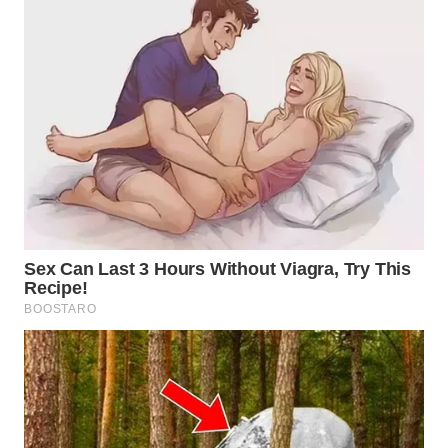
TANGERANG
WN
BINJAI
WN
CIREBON
WN
INDRAMAYU
WN
KUNINGAN
WN
MAJALENGKA
WN
SUBANG