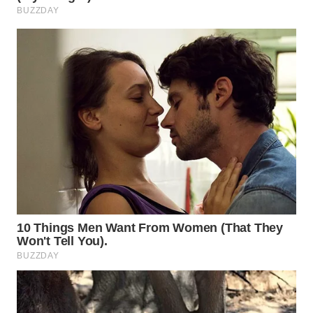
LIKUPANG
WN
LABUANBAJO
WN
BORNEO
Wahana
Media
Group
WAHANA
NEWS
WAHANA
TANI
WAHANA