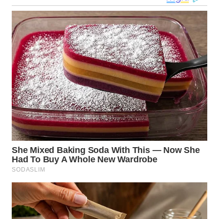
TOBA
WN
NIAS
WN
LANGKAT
WN
TAPANULI
SELATAN
WN
TANJUNG
LESUNG
WN
KARO