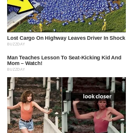
ID
WAHANANEWS
CO ID
WAHANANEWS
NET
WAHANA
SPORT
WAHANA
UMKM
WAHANA
SELEB
WAHANA