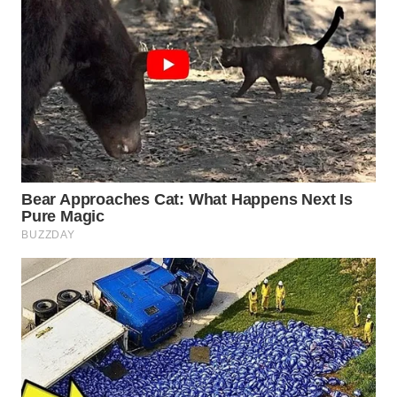
ADVOKAT
WAHANA
INFRASTRUKTUR
WAHANA
KONSUMEN
WAHANA
LISTRIK
WAHANA
TRAVEL
WAHANA
TV
WAHANANEWS