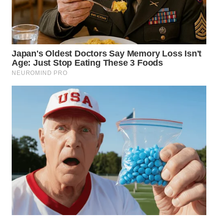
WN
PAKPAK
WN
KARAWANG
WN
BEKASI
WN
BOGOR
WN
DEPOK
WN
TAPANULI
UTARA