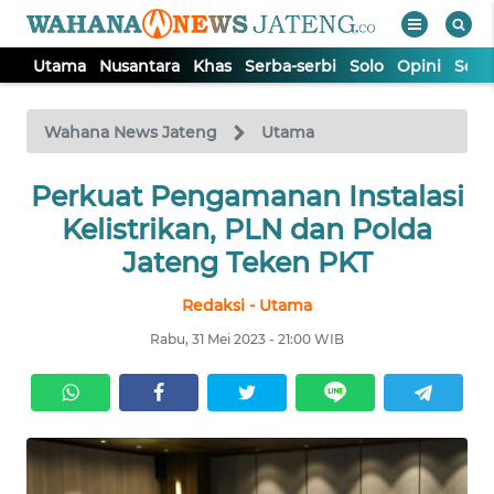
Utama
Nusantara
Khas
Serba-serbi
Solo
Opini
Sem
WAHANA
Tutup
TV
Wahana News Jateng
Utama
UTAMA
Perkuat Pengamanan Instalasi
Kelistrikan, PLN dan Polda
NUSANTARA
Jateng Teken PKT
Redaksi - Utama
KHAS
Rabu, 31 Mei 2023 - 21:00 WIB
SERBA-
SERBI
SOLO