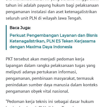
tahun ini adalah payung hukum bagi pelaksanaan
pengamanan instalasi dan aset ketenagalistrikan
WN
PAPUA
seluruh unit PLN di wilayah Jawa Tengah.
BARAT
Baca Juga:
WN
Perkuat Pengembangan Layanan dan Bisnis
RIAU
Ketenagalistrikan, PLN ES Teken Kerjasama
dengan Maxima Daya Indonesia
WN
SERAMBI
PKT tersebut akan menjadi pedoman kerja
lapangan dalam rangka pelaksanaan tugas yang
WN
meliputi adanya pertukaran informasi,
JAMBI
pengamanan, pembinaan masyarakat, termasuk
penindakan sumber daya manusia dalam konteks
WN
pengamanan obyek vital nasional.
SULTRA
“Pedoman kerja teknis ini sebagai dasar hukum
WN