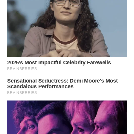
WN
SIMALUNGUN
WN
LABUHANBATU
WN
TAPANULI
TENGAH
WN DELI
SERDANG
WN
TEBING
TINGGI