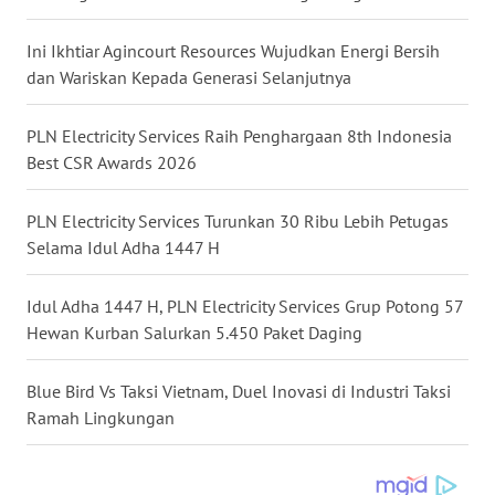
SULSEL
Ini Ikhtiar Agincourt Resources Wujudkan Energi Bersih
WN
dan Wariskan Kepada Generasi Selanjutnya
GORONTALO
PLN Electricity Services Raih Penghargaan 8th Indonesia
WN
Best CSR Awards 2026
SULUT
PLN Electricity Services Turunkan 30 Ribu Lebih Petugas
WN
Selama Idul Adha 1447 H
MALUKU
Idul Adha 1447 H, PLN Electricity Services Grup Potong 57
WN
MALUT
Hewan Kurban Salurkan 5.450 Paket Daging
WN
Blue Bird Vs Taksi Vietnam, Duel Inovasi di Industri Taksi
DAIRI
Ramah Lingkungan
WN
DANAU