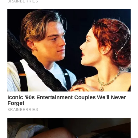
WN
SUKABUMI
WN
PURWAKARTA
WN
PRIANGAN
TIMUR
WN
SEMARANG
WN
SOLO
WN