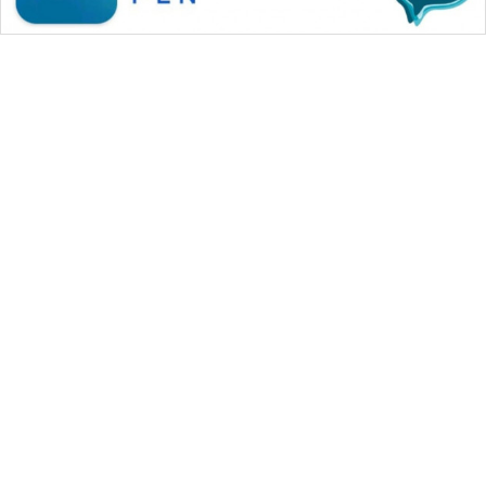
WAHANA MEDIA GROUP
|
|
|
WAHANA NEWS co
WAHANA TANI
WAHANA ADVOKAT
|
|
WAHANA INFRASTRUKTUR
WAHANA KONSUMEN
|
|
|
WAHANA LISTRIK
WAHANA TRAVEL
WAHANA TV
|
|
|
WAHANANEWS id
WAHANANEWS CO ID
WAHANANEWS NET
|
|
|
WAHANA SPORT ID
Wahana UMKM
Wahana Seleb
|
|
|
Wahana Persona
Wahana Otomotif
Wahana Health
|
Wahana Desa Wisata
Lapak Wahana