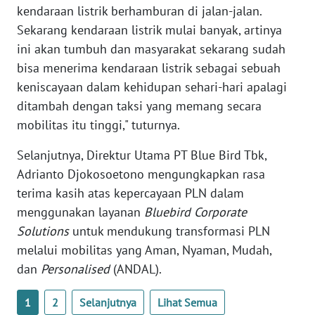
kendaraan listrik berhamburan di jalan-jalan.
NTB
Sekarang kendaraan listrik mulai banyak, artinya
ini akan tumbuh dan masyarakat sekarang sudah
WN
SULTENG
bisa menerima kendaraan listrik sebagai sebuah
keniscayaan dalam kehidupan sehari-hari apalagi
WN
ditambah dengan taksi yang memang secara
SULBAR
mobilitas itu tinggi," tuturnya.
WN
Selanjutnya, Direktur Utama PT Blue Bird Tbk,
BABEL
Adrianto Djokosoetono mengungkapkan rasa
terima kasih atas kepercayaan PLN dalam
WN
menggunakan layanan
Bluebird Corporate
SUMBAR
Solutions
untuk mendukung transformasi PLN
melalui mobilitas yang Aman, Nyaman, Mudah,
WN
dan
Personalised
(ANDAL).
SUMSEL
1
2
Selanjutnya
Lihat Semua
WN