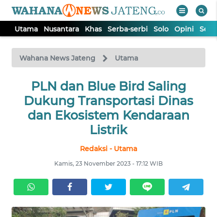
Utama
Nusantara
Khas
Serba-serbi
Solo
Opini
Sem
WAHANA
Tutup
TV
Wahana News Jateng
Utama
UTAMA
PLN dan Blue Bird Saling
Dukung Transportasi Dinas
NUSANTARA
dan Ekosistem Kendaraan
Listrik
KHAS
Redaksi - Utama
Kamis, 23 November 2023 - 17:12 WIB
SERBA-
SERBI
SOLO