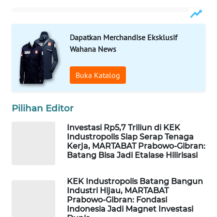
PERSONA
WAHANA
Dapatkan Merchandise Eksklusif
OTOMOTIF
Wahana News
WAHANA
Buka Katalog
HEALTH
WAHANA
Pilihan Editor
DESA
WISATA
Investasi Rp5,7 Triliun di KEK
Industropolis Siap Serap Tenaga
Kerja, MARTABAT Prabowo-Gibran:
LAPAK
Batang Bisa Jadi Etalase Hilirisasi
WAHANA
KEK Industropolis Batang Bangun
Wahana
Industri Hijau, MARTABAT
Network
Prabowo-Gibran: Fondasi
Indonesia Jadi Magnet Investasi
KONSUMEN