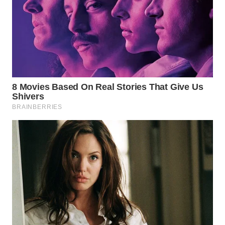
WN
PAKPAK
WN
KARAWANG
WN
BEKASI
WN
BOGOR
WN
DEPOK
WN
TAPANULI
UTARA