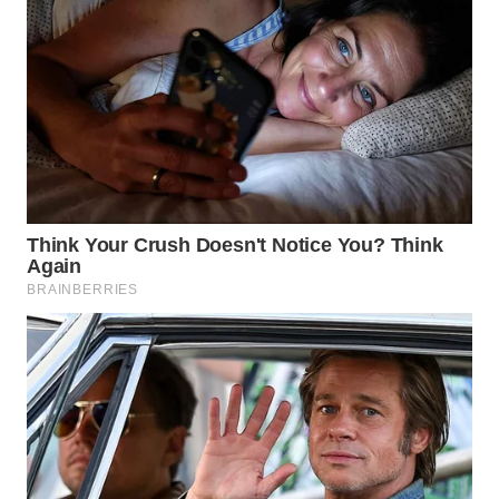
BOROBUDUR
WN
MADURA
WN
SURABAYA
WN
NATUNA
WN
BINTAN
WN
MANDALIKA
WN