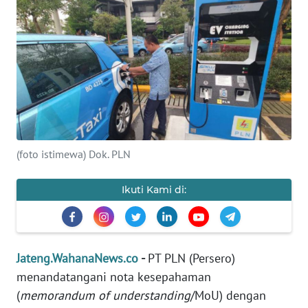
OPINI
SEMARANG
BOROBUDUR
Informasi
(foto istimewa) Dok. PLN
INDEKS
BERITA
Ikuti Kami di:
KONTAK
KAMI
Jateng.WahanaNews.co
-
PT PLN (Persero)
INFO
menandatangani nota kesepahaman
IKLAN
(
memorandum of understanding
/MoU) dengan