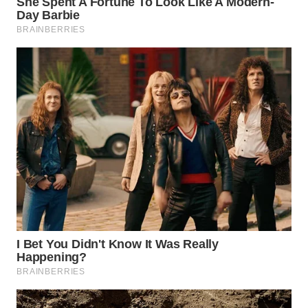
ADVOKAT
WAHANA
INFRASTRUKTUR
WAHANA
KONSUMEN
WAHANA
LISTRIK
WAHANA
TRAVEL
WAHANA
TV
WAHANANEWS