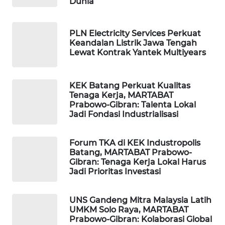
Dunia
LISTRIK
PLN Electricity Services Perkuat
MASYARAKAT
Keandalan Listrik Jawa Tengah
KELISTRIKAN
Lewat Kontrak Yantek Multiyears
WALINKI
ID
KEK Batang Perkuat Kualitas
Tenaga Kerja, MARTABAT
Prabowo-Gibran: Talenta Lokal
MAWAKA
Jadi Fondasi Industrialisasi
ID
Forum TKA di KEK Industropolis
MARTABAT
Batang, MARTABAT Prabowo-
NET
Gibran: Tenaga Kerja Lokal Harus
Jadi Prioritas Investasi
PLN
WATCH
UNS Gandeng Mitra Malaysia Latih
UMKM Solo Raya, MARTABAT
Prabowo-Gibran: Kolaborasi Global
MKLI