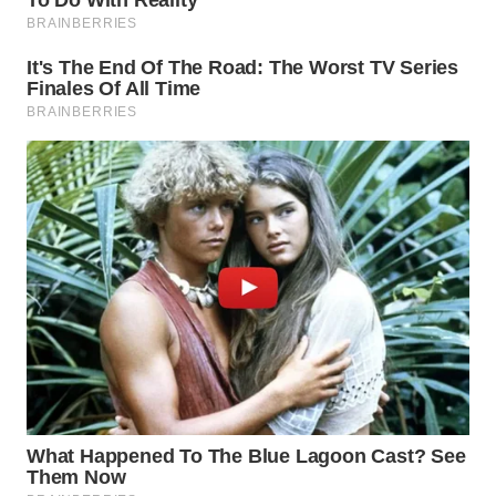
TANGERANG
WN
BINJAI
WN
CIREBON
WN
INDRAMAYU
WN
KUNINGAN
WN
MAJALENGKA
WN
SUBANG