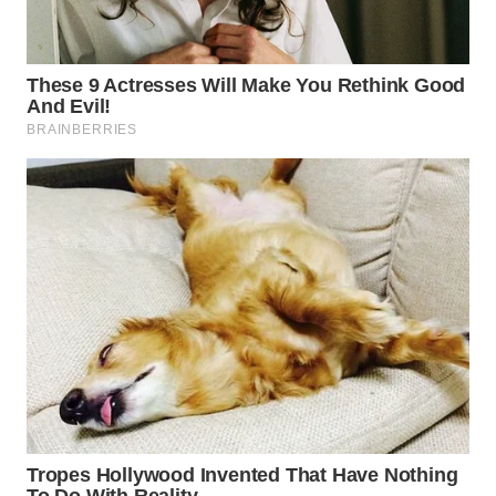
WN
SAMOSIR
WN
PADANG
LAWAS
WN
SUMEDANG
WN
CIANJUR
WN
KEPULAUAN
SERIBU
WN