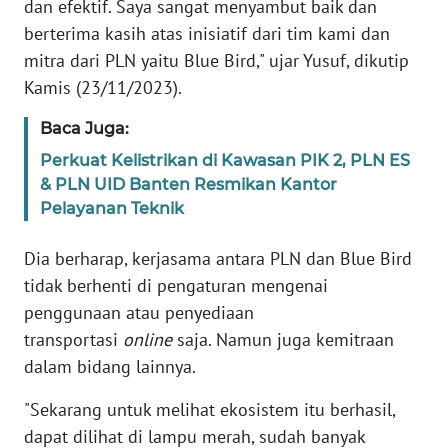
dan efektif. Saya sangat menyambut baik dan
berterima kasih atas inisiatif dari tim kami dan
WN
mitra dari PLN yaitu Blue Bird," ujar Yusuf, dikutip
PAPUA
Kamis (23/11/2023).
BARAT
Baca Juga:
WN
Perkuat Kelistrikan di Kawasan PIK 2, PLN ES
RIAU
& PLN UID Banten Resmikan Kantor
Pelayanan Teknik
WN
SERAMBI
Dia berharap, kerjasama antara PLN dan Blue Bird
tidak berhenti di pengaturan mengenai
WN
penggunaan atau penyediaan
JAMBI
transportasi
online
saja. Namun juga kemitraan
dalam bidang lainnya.
WN
SULTRA
"Sekarang untuk melihat ekosistem itu berhasil,
dapat dilihat di lampu merah, sudah banyak
WN