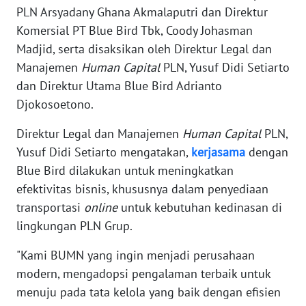
SUMUT
PLN Arsyadany Ghana Akmalaputri dan Direktur
Komersial PT Blue Bird Tbk, Coody Johasman
WN
Madjid, serta disaksikan oleh Direktur Legal dan
JAKARTA
Manajemen
Human Capital
PLN, Yusuf Didi Setiarto
dan Direktur Utama Blue Bird Adrianto
WN
Djokosoetono.
JABAR
Direktur Legal dan Manajemen
Human Capital
PLN,
WN
Yusuf Didi Setiarto mengatakan,
kerjasama
dengan
BANTEN
Blue Bird dilakukan untuk meningkatkan
efektivitas bisnis, khususnya dalam penyediaan
WN
NTT
transportasi
online
untuk kebutuhan kedinasan di
lingkungan PLN Grup.
WN
"Kami BUMN yang ingin menjadi perusahaan
KEPRI
modern, mengadopsi pengalaman terbaik untuk
menuju pada tata kelola yang baik dengan efisien
WN
PAPUA