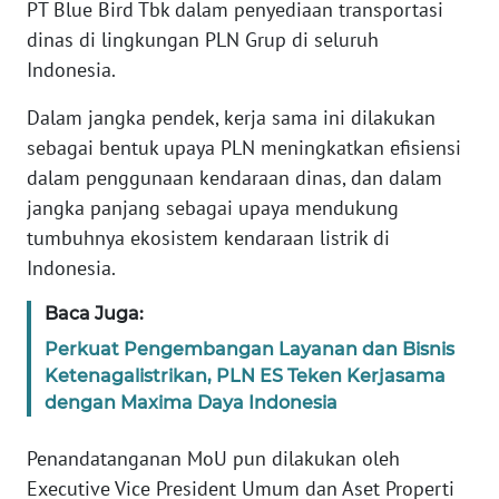
PT Blue Bird Tbk dalam penyediaan transportasi
TENTANG
dinas di lingkungan PLN Grup di seluruh
KAMI
Indonesia.
PEDOMAN
Dalam jangka pendek, kerja sama ini dilakukan
MEDIA
SIBER
sebagai bentuk upaya PLN meningkatkan efisiensi
dalam penggunaan kendaraan dinas, dan dalam
REDAKSI
jangka panjang sebagai upaya mendukung
tumbuhnya ekosistem kendaraan listrik di
KARIR
Indonesia.
Baca Juga:
DISCLAIMER
Perkuat Pengembangan Layanan dan Bisnis
Ketenagalistrikan, PLN ES Teken Kerjasama
Wahana
News
dengan Maxima Daya Indonesia
Regional
Penandatanganan MoU pun dilakukan oleh
WN
Executive Vice President Umum dan Aset Properti