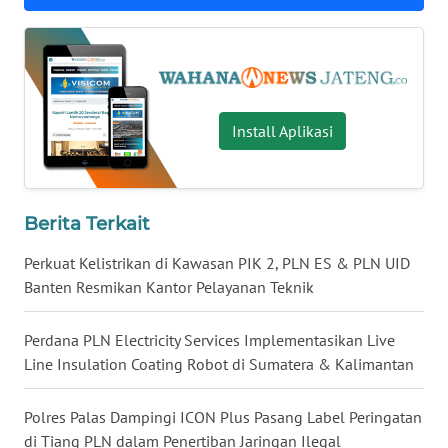
BALI
WN
KALBAR
Install Aplikasi
WN
KALTENG
WN
Berita Terkait
KALTARA
Perkuat Kelistrikan di Kawasan PIK 2, PLN ES & PLN UID
WN
Banten Resmikan Kantor Pelayanan Teknik
KALSEL
Perdana PLN Electricity Services Implementasikan Live
WN
Line Insulation Coating Robot di Sumatera & Kalimantan
KALTIM
Polres Palas Dampingi ICON Plus Pasang Label Peringatan
WN
di Tiang PLN dalam Penertiban Jaringan Ilegal