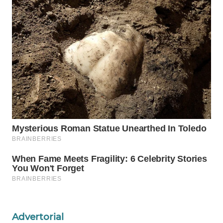
ID
WAHANANEWS
CO ID
WAHANANEWS
NET
WAHANA
SPORT
WAHANA
UMKM
WAHANA
SELEB
Advertorial
WAHANA