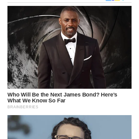
TOBA
WN
NIAS
WN
LANGKAT
WN
TAPANULI
SELATAN
WN
TANJUNG
LESUNG
WN
KARO