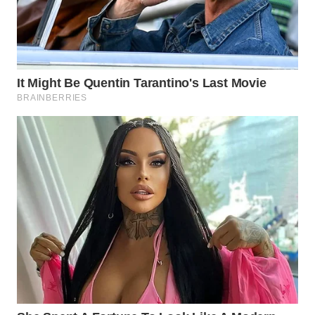
LIKUPANG
WN
LABUANBAJO
WN
BORNEO
Wahana
Media
Group
WAHANA
NEWS
WAHANA
TANI
WAHANA