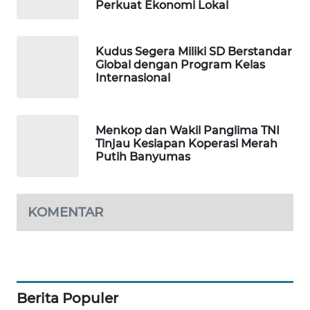
Perkuat Ekonomi Lokal
LPKKI
Kudus Segera Miliki SD Berstandar
Global dengan Program Kelas
LKKI
Internasional
KOPEKLIN
Menkop dan Wakil Panglima TNI
Tinjau Kesiapan Koperasi Merah
PORTAL
Putih Banyumas
KONSUMEN
FORWAMKI
KOMENTAR
ALPERKLINAS
FORJASIDA
Berita Populer
TAMBANG