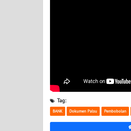
WN
SULTENG
WN
SULBAR
WN
BABEL
WN
SUMBAR
WN
Tag:
SUMSEL
BANK
Dokumen Palsu
Pembobolan
WN
BENGKULU