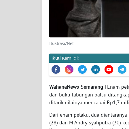
KAMI
PEDOMAN
MEDIA
SIBER
Ilustrasi/Net
REDAKSI
Ikuti Kami di:
KARIR
DISCLAIMER
WahanaNews-Semarang |
Enam pela
Wahana
dan buku tabungan palsu ditangkap
News
Regional
ditarik nilainya mencapai Rp1,7 mili
Dari enam pelaku, dua diantaranya
WN
(28) dan M Andry Syahputra (30) ked
SUMUT