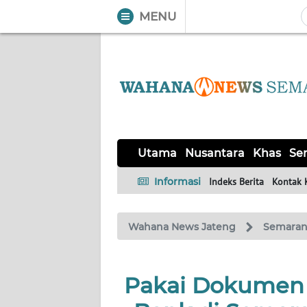
MENU
WAHANA
Tutup
TV
UTAMA
NUSANTARA
Utama
Nusantara
Khas
Ser
KHAS
Informasi
Indeks Berita
Kontak 
SERBA-
Wahana News Jateng
Semara
SERBI
SOLO
Pakai Dokumen 