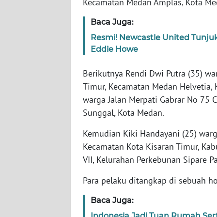
Kecamatan Medan Amplas, Kota Med
WN
Baca Juga:
JAKARTA
Resmi! Newcastle United Tunjuk
Eddie Howe
WN
JABAR
Berikutnya Rendi Dwi Putra (35) wa
Timur, Kecamatan Medan Helvetia, 
WN
BANTEN
warga Jalan Merpati Gabrar No 75 
Sunggal, Kota Medan.
WN
NTT
Kemudian Kiki Handayani (25) warga
Kecamatan Kota Kisaran Timur, Ka
WN
VII, Kelurahan Perkebunan Sipare P
KEPRI
Para pelaku ditangkap di sebuah hot
WN
Baca Juga:
PAPUA
Indonesia Jadi Tuan Rumah Sert