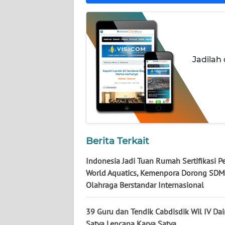
WN
LAMPUNG
WN
Jadilah
JATENG
WN
NUSANTARA
WN
Berita Terkait
JOGJA
Indonesia Jadi Tuan Rumah Sertifikasi Pe
WN
World Aquatics, Kemenpora Dorong SDM
JATIM
Olahraga Berstandar Internasional
WN
39 Guru dan Tendik Cabdisdik Wil IV Dai
BALI
Satya Lencana Karya Satya