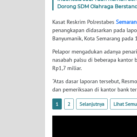
Dorong SDM Olahraga Berstanda
WN
PAPUA
BARAT
Kasat Reskrim Polrestabes
Semaran
penangkapan didasarkan pada lap
WN
Banyumanik, Kota Semarang pada 1
RIAU
Pelapor mengadukan adanya penar
nasabah palsu di beberapa kantor 
WN
SERAMBI
Rp1,7 miliar.
"Atas dasar laporan tersebut, Res
WN
JAMBI
dan pemeriksaan di kantor bank ter
1
2
Selanjutnya
Lihat Sem
WN
SULTRA
WN
NTB