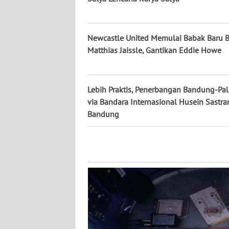
WN
KALBAR
Newcastle United Memulai Babak Baru 
Matthias Jaissle, Gantikan Eddie Howe
WN
KALTENG
Lebih Praktis, Penerbangan Bandung-P
WN
via Bandara Internasional Husein Sastr
KALTARA
Bandung
WN
KALSEL
WN
KALTIM
WN
SULSEL