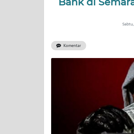
Bank di Semara
OPINI
SEMARANG
Sabtu,
BOROBUDUR
Komentar
Informasi
INDEKS
BERITA
KONTAK
KAMI
INFO
IKLAN
TENTANG