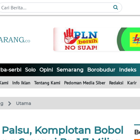
ba-serbi
Solo
Opini
Semarang
Borobudur
Indeks
Kami
Info Iklan
Tentang Kami
Pedoman Media Siber
Redaksi
Karir
ng
Utama
Palsu, Komplotan Bobol
B