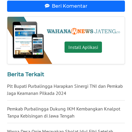
SULSEL
Beri Komentar
WN
GORONTALO
WN
SULUT
Install Aplikasi
WN
MALUKU
Berita Terkait
WN
Plt Bupati Purbalingga Harapkan Sinergi TNI dan Pemkab
MALUT
Jaga Keamanan Pilkada 2024
WN
Pemkab Purbalingga Dukung IKM Kembangkan Knalpot
DAIRI
Tanpa Kebisingan di Jawa Tengah
WN
Warga Desa Onje Merayakan Sholat Idul Fitri Setelah
DANAU