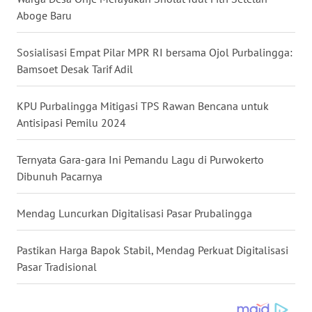
TOBA
Aboge Baru
WN
Sosialisasi Empat Pilar MPR RI bersama Ojol Purbalingga:
NIAS
Bamsoet Desak Tarif Adil
WN
KPU Purbalingga Mitigasi TPS Rawan Bencana untuk
LANGKAT
Antisipasi Pemilu 2024
WN
Ternyata Gara-gara Ini Pemandu Lagu di Purwokerto
TAPANULI
Dibunuh Pacarnya
SELATAN
Mendag Luncurkan Digitalisasi Pasar Prubalingga
WN
TANJUNG
Pastikan Harga Bapok Stabil, Mendag Perkuat Digitalisasi
LESUNG
Pasar Tradisional
WN
KARO