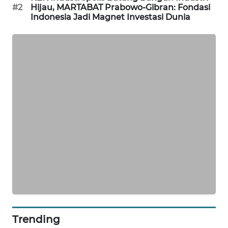
#2
Hijau, MARTABAT Prabowo-Gibran: Fondasi
Indonesia Jadi Magnet Investasi Dunia
FISUELRI
ID
ENERGI
NEWS
CILEUNGSI
NEWS
BERKAT
NEWS
BERAMPU
NEWS
ANUGERAH
Trending
NEWS