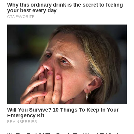
TANGERANG
WN
BINJAI
WN
CIREBON
WN
INDRAMAYU
WN
KUNINGAN
WN
MAJALENGKA
WN
SUBANG