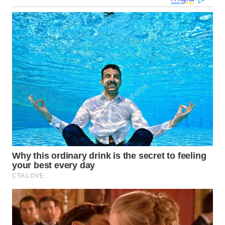
WN
SIMALUNGUN
WN
LABUHANBATU
WN
TAPANULI
TENGAH
WN DELI
SERDANG
WN
TEBING
TINGGI