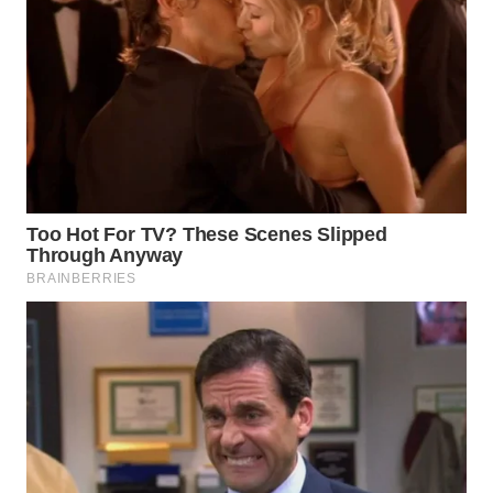
WN
PAKPAK
WN
KARAWANG
WN
BEKASI
WN
BOGOR
WN
DEPOK
WN
TAPANULI
UTARA