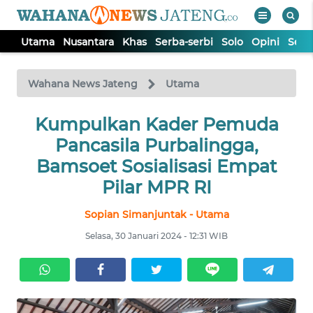
Utama
Nusantara
Khas
Serba-serbi
Solo
Opini
Sem
WAHANA
Tutup
TV
Wahana News Jateng
Utama
UTAMA
Kumpulkan Kader Pemuda
Pancasila Purbalingga,
NUSANTARA
Bamsoet Sosialisasi Empat
Pilar MPR RI
KHAS
Sopian Simanjuntak - Utama
Selasa, 30 Januari 2024 - 12:31 WIB
SERBA-
SERBI
SOLO