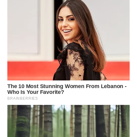
PERSONA
WAHANA
OTOMOTIF
WAHANA
HEALTH
WAHANA
DESA
WISATA
LAPAK
WAHANA
Wahana
Network
KONSUMEN