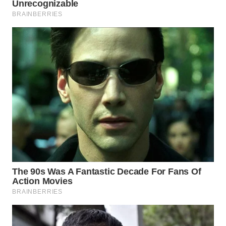
BOROBUDUR
WN
MADURA
WN
SURABAYA
WN
NATUNA
WN
BINTAN
WN
MANDALIKA
WN