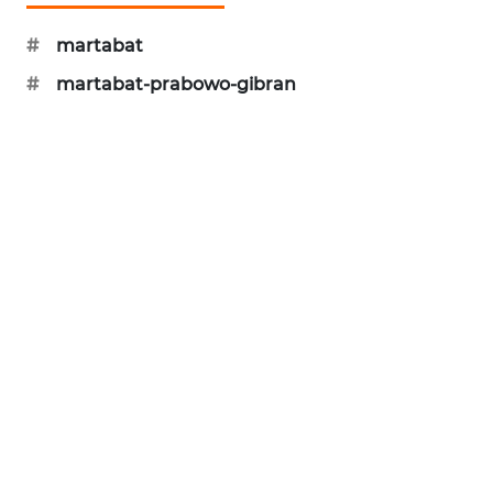
#
martabat
AKHLAK
ID
#
martabat-prabowo-gibran
PERAPKI
NEWS
SONYA
ASA
NEWS