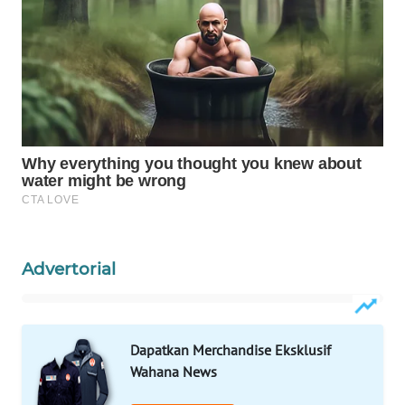
LISTRIK
MASYARAKAT
KELISTRIKAN
WALINKI
ID
MAWAKA
ID
Advertorial
MARTABAT
NET
PLN
Dapatkan Merchandise Eksklusif
WATCH
Wahana News
MKLI