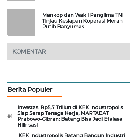
METRO
Menkop dan Wakil Panglima TNI
JAKARTA
Tinjau Kesiapan Koperasi Merah
NEWS
Putih Banyumas
KRT
NEWS
KOMENTAR
KARING
NEWS
JURNAL
Berita Populer
MARITIM
HUMBANG
Investasi Rp5,7 Triliun di KEK Industropolis
NEWS
Siap Serap Tenaga Kerja, MARTABAT
#1
Prabowo-Gibran: Batang Bisa Jadi Etalase
Hilirisasi
GARONGGANG
NEWS
KEK Industropolis Batang Bangun Industri