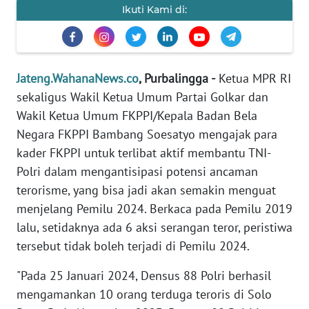
TENTANG
Ikuti Kami di:
KAMI
PEDOMAN
MEDIA
Jateng.WahanaNews.co
, Purbalingga -
Ketua MPR RI
SIBER
sekaligus Wakil Ketua Umum Partai Golkar dan
Wakil Ketua Umum FKPPI/Kepala Badan Bela
REDAKSI
Negara FKPPI Bambang Soesatyo mengajak para
kader FKPPI untuk terlibat aktif membantu TNI-
KARIR
Polri dalam mengantisipasi potensi ancaman
terorisme, yang bisa jadi akan semakin menguat
DISCLAIMER
menjelang Pemilu 2024. Berkaca pada Pemilu 2019
lalu, setidaknya ada 6 aksi serangan teror, peristiwa
Wahana
tersebut tidak boleh terjadi di Pemilu 2024.
News
Regional
"Pada 25 Januari 2024, Densus 88 Polri berhasil
mengamankan 10 orang terduga teroris di Solo
WN