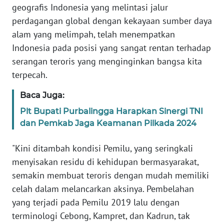
geografis Indonesia yang melintasi jalur
NTB
perdagangan global dengan kekayaan sumber daya
alam yang melimpah, telah menempatkan
WN
SULTENG
Indonesia pada posisi yang sangat rentan terhadap
serangan teroris yang menginginkan bangsa kita
WN
terpecah.
SULBAR
Baca Juga:
WN
Plt Bupati Purbalingga Harapkan Sinergi TNI
BABEL
dan Pemkab Jaga Keamanan Pilkada 2024
WN
"Kini ditambah kondisi Pemilu, yang seringkali
SUMBAR
menyisakan residu di kehidupan bermasyarakat,
semakin membuat teroris dengan mudah memiliki
WN
celah dalam melancarkan aksinya. Pembelahan
SUMSEL
yang terjadi pada Pemilu 2019 lalu dengan
terminologi Cebong, Kampret, dan Kadrun, tak
WN