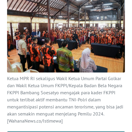
OPINI
SEMARANG
BOROBUDUR
Informasi
INDEKS
BERITA
Ketua MPR RI sekaligus Wakil Ketua Umum Partai Golkar
dan Wakil Ketua Umum FKPPI/Kepala Badan Bela Negara
KONTAK
FKPPI Bambang Soesatyo mengajak para kader FKPPI
KAMI
untuk terlibat aktif membantu TNI-Polri dalam
mengantisipasi potensi ancaman terorisme, yang bisa jadi
akan semakin menguat menjelang Pemilu 2024.
INFO
IKLAN
[WahanaNews.co/Istimewa]