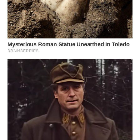
ADVOKAT
WAHANA
INFRASTRUKTUR
WAHANA
KONSUMEN
WAHANA
LISTRIK
WAHANA
TRAVEL
WAHANA
TV
WAHANANEWS