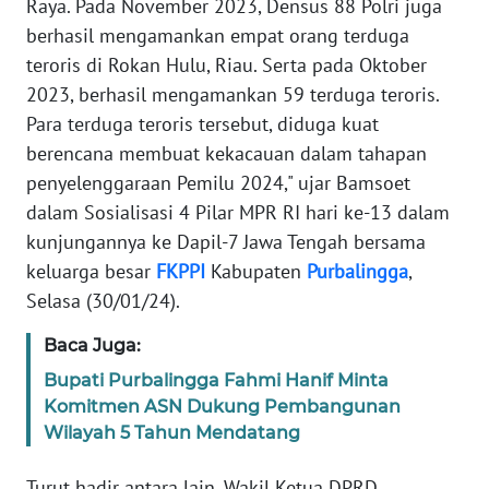
SUMUT
Raya. Pada November 2023, Densus 88 Polri juga
berhasil mengamankan empat orang terduga
WN
teroris di Rokan Hulu, Riau. Serta pada Oktober
JAKARTA
2023, berhasil mengamankan 59 terduga teroris.
Para terduga teroris tersebut, diduga kuat
WN
berencana membuat kekacauan dalam tahapan
JABAR
penyelenggaraan Pemilu 2024," ujar Bamsoet
dalam Sosialisasi 4 Pilar MPR RI hari ke-13 dalam
WN
kunjungannya ke Dapil-7 Jawa Tengah bersama
BANTEN
keluarga besar
FKPPI
Kabupaten
Purbalingga
,
Selasa (30/01/24).
WN
NTT
Baca Juga:
Bupati Purbalingga Fahmi Hanif Minta
WN
Komitmen ASN Dukung Pembangunan
KEPRI
Wilayah 5 Tahun Mendatang
WN
Turut hadir antara lain, Wakil Ketua DPRD
PAPUA