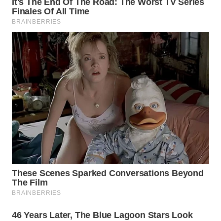
WN
SUKABUMI
WN
PURWAKARTA
WN
PRIANGAN
TIMUR
WN
SEMARANG
WN
SOLO
WN