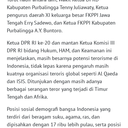
Kabupaten Purbalingga Tenny Juliawaty, Ketua
pengurus daerah XI keluarga besar FKPPI Jawa
WN
PAPUA
Tengah Erry Sadewo, dan Ketua FKPPI Kabupaten
BARAT
Purbalingga A.Y. Buntoro.
WN
Ketua DPR RI ke-20 dan mantan Ketua Komisi III
RIAU
DPR RI bidang Hukum, HAM, dan Keamanan ini
menjelaskan, masih besarnya potensi terorisme di
WN
Indonesia, tidak lepas karena pengaruh masih
SERAMBI
kuatnya organisasi teroris global seperti Al Qaeda
dan ISIS. Ditunjukan dengan masih adanya
WN
berbagai serangan teror yang terjadi di Timur
JAMBI
Tengah dan Afrika.
WN
Posisi sosial demografi bangsa Indonesia yang
SULTRA
terdiri dari beragam suku, agama, ras, dan
dipisahkan dengan 17 ribu lebih pulau, serta posisi
WN