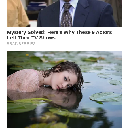
WN
SAMOSIR
WN
PADANG
LAWAS
WN
SUMEDANG
WN
CIANJUR
WN
KEPULAUAN
SERIBU
WN