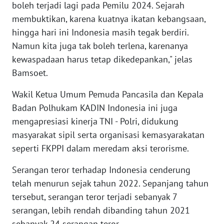
boleh terjadi lagi pada Pemilu 2024. Sejarah
BENGKULU
membuktikan, karena kuatnya ikatan kebangsaan,
hingga hari ini Indonesia masih tegak berdiri.
WN
LAMPUNG
Namun kita juga tak boleh terlena, karenanya
kewaspadaan harus tetap dikedepankan," jelas
WN
Bamsoet.
JATENG
Wakil Ketua Umum Pemuda Pancasila dan Kepala
WN
Badan Polhukam KADIN Indonesia ini juga
NUSANTARA
mengapresiasi kinerja TNI - Polri, didukung
masyarakat sipil serta organisasi kemasyarakatan
WN
seperti FKPPI dalam meredam aksi terorisme.
JOGJA
Serangan teror terhadap Indonesia cenderung
WN
telah menurun sejak tahun 2022. Sepanjang tahun
JATIM
tersebut, serangan teror terjadi sebanyak 7
serangan, lebih rendah dibanding tahun 2021
WN
sebanyak 24 serangan teror.