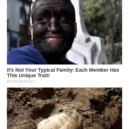
LIKUPANG
WN
LABUANBAJO
WN
BORNEO
Wahana
Media
Group
WAHANA
NEWS
WAHANA
TANI
WAHANA