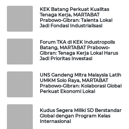
NEWS
KEK Batang Perkuat Kualitas
Tenaga Kerja, MARTABAT
SITUNGIR
Prabowo-Gibran: Talenta Lokal
NEWS
Jadi Fondasi Industrialisasi
SIDIKALANG
Forum TKA di KEK Industropolis
NEWS
Batang, MARTABAT Prabowo-
Gibran: Tenaga Kerja Lokal Harus
Jadi Prioritas Investasi
SIBARAGAS
NEWS
UNS Gandeng Mitra Malaysia Latih
UMKM Solo Raya, MARTABAT
METRO
Prabowo-Gibran: Kolaborasi Global
SIANTAR
Perkuat Ekonomi Lokal
NEWS
METRO
Kudus Segera Miliki SD Berstandar
Global dengan Program Kelas
MEDAN
Internasional
NEWS