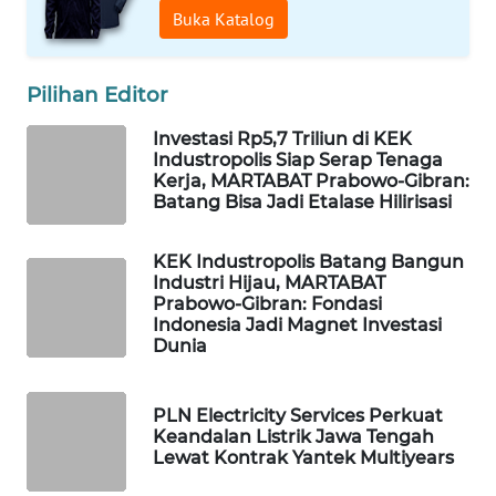
Buka Katalog
LPKKI
Pilihan Editor
LKKI
Investasi Rp5,7 Triliun di KEK
Industropolis Siap Serap Tenaga
KOPEKLIN
Kerja, MARTABAT Prabowo-Gibran:
Batang Bisa Jadi Etalase Hilirisasi
PORTAL
KONSUMEN
KEK Industropolis Batang Bangun
Industri Hijau, MARTABAT
Prabowo-Gibran: Fondasi
FORWAMKI
Indonesia Jadi Magnet Investasi
Dunia
ALPERKLINAS
PLN Electricity Services Perkuat
FORJASIDA
Keandalan Listrik Jawa Tengah
Lewat Kontrak Yantek Multiyears
TAMBANG