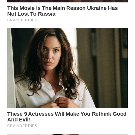
ID
WAHANANEWS
CO ID
WAHANANEWS
NET
WAHANA
SPORT
WAHANA
UMKM
WAHANA
SELEB
WAHANA