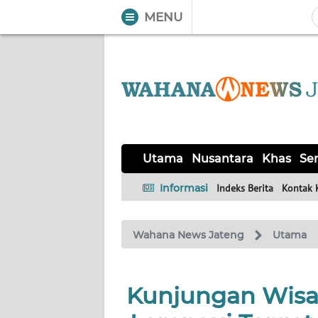
MENU
WAHANA
Tutup
TV
UTAMA
NUSANTARA
Utama
Nusantara
Khas
Ser
KHAS
Informasi
Indeks Berita
Kontak 
SERBA-
Wahana News Jateng
Utama
SERBI
SOLO
Kunjungan Wisa