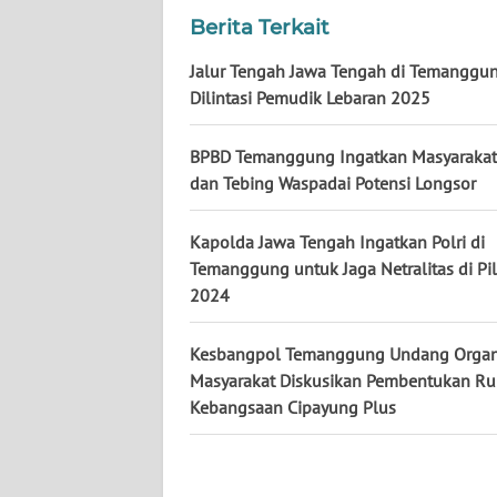
Berita Terkait
WN
KALBAR
Jalur Tengah Jawa Tengah di Temanggu
Dilintasi Pemudik Lebaran 2025
WN
KALTENG
BPBD Temanggung Ingatkan Masyarakat
dan Tebing Waspadai Potensi Longsor
WN
KALTARA
Kapolda Jawa Tengah Ingatkan Polri di
Temanggung untuk Jaga Netralitas di Pi
WN
2024
KALSEL
Kesbangpol Temanggung Undang Organ
WN
Masyarakat Diskusikan Pembentukan R
KALTIM
Kebangsaan Cipayung Plus
WN
SULSEL