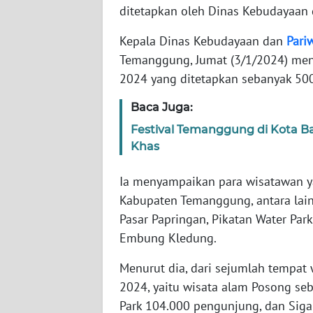
ditetapkan oleh Dinas Kebudayaan 
WN
JAKARTA
Kepala Dinas Kebudayaan dan
Pari
Temanggung, Jumat (3/1/2024) men
WN
2024 yang ditetapkan sebanyak 500
JABAR
Baca Juga:
WN
Festival Temanggung di Kota
BANTEN
Khas
WN
Ia menyampaikan para wisatawan ya
NTT
Kabupaten Temanggung, antara lain
Pasar Papringan, Pikatan Water Park
WN
Embung Kledung.
KEPRI
Menurut dia, dari sejumlah tempat
WN
2024, yaitu wisata alam Posong seb
PAPUA
Park 104.000 pengunjung, dan Sig