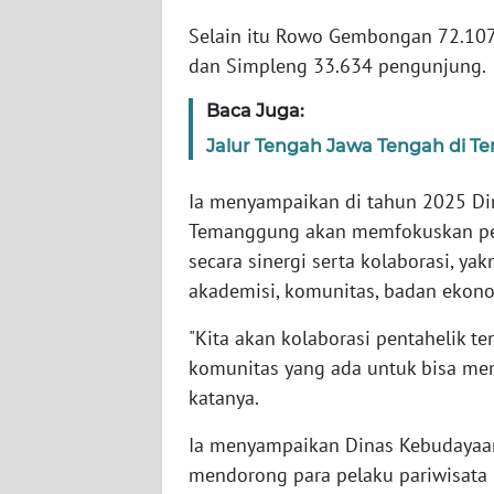
WN
Selain itu Rowo Gembongan 72.107
PAPUA
dan Simpleng 33.634 pengunjung.
BARAT
Baca Juga:
WN
Jalur Tengah Jawa Tengah di T
RIAU
Ia menyampaikan di tahun 2025 Di
WN
Temanggung akan memfokuskan pen
SERAMBI
secara sinergi serta kolaborasi, y
akademisi, komunitas, badan ekono
WN
JAMBI
"Kita akan kolaborasi pentahelik t
komunitas yang ada untuk bisa mem
WN
katanya.
SULTRA
Ia menyampaikan Dinas Kebudayaan
WN
mendorong para pelaku pariwisata 
NTB