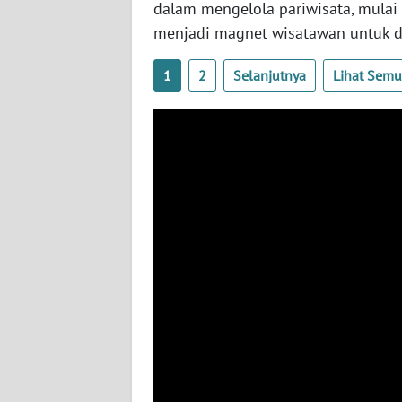
dalam mengelola pariwisata, mulai
menjadi magnet wisatawan untuk d
WN
SULTENG
1
2
Selanjutnya
Lihat Sem
WN
SULBAR
WN
BABEL
WN
SUMBAR
WN
SUMSEL
WN
BENGKULU