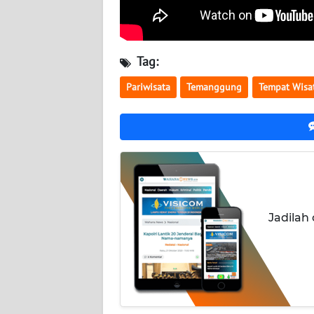
WN
LAMPUNG
Tag:
WN
Pariwisata
Temanggung
Tempat Wisa
JATENG
WN
NUSANTARA
WN
JOGJA
Jadilah
WN
JATIM
WN
BALI