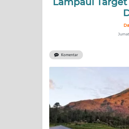
Lampaui Target
OPINI
D
SEMARANG
Da
BOROBUDUR
Jumat,
Informasi
Komentar
INDEKS
BERITA
KONTAK
KAMI
INFO
IKLAN
TENTANG