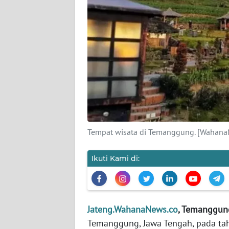
KAMI
PEDOMAN
MEDIA
SIBER
REDAKSI
KARIR
Tempat wisata di Temanggung. [Wahan
DISCLAIMER
Ikuti Kami di:
Wahana
News
Regional
WN
Jateng.WahanaNews.co
, Temanggun
SUMUT
Temanggung, Jawa Tengah, pada tah