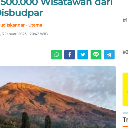
 500.000 Wisatawan dari
isbudpar
#1
ud Iskandar - Utama
 3 Januari 2025 - 20:42 WIB
#
T