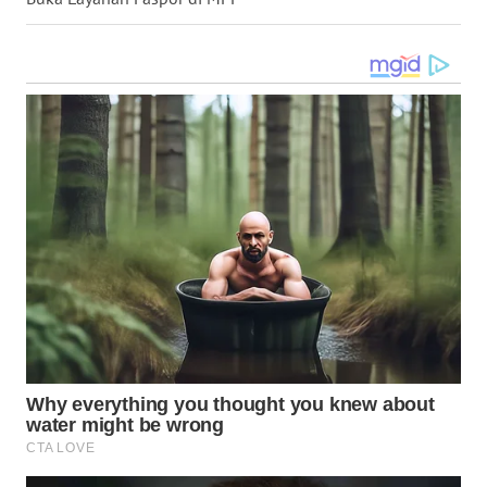
SULSEL
WN
GORONTALO
WN
SULUT
WN
MALUKU
WN
MALUT
WN
DAIRI
WN
DANAU