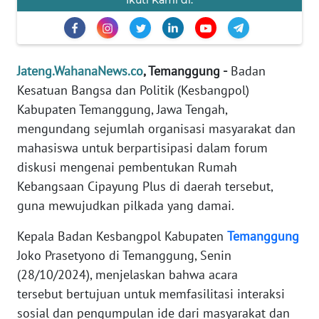
Ikuti Kami di:
TENTANG
KAMI
PEDOMAN
Jateng.WahanaNews.co
, Temanggung -
Badan
MEDIA
Kesatuan Bangsa dan Politik (Kesbangpol)
SIBER
Kabupaten Temanggung, Jawa Tengah,
mengundang sejumlah organisasi masyarakat dan
REDAKSI
mahasiswa untuk berpartisipasi dalam forum
diskusi mengenai pembentukan Rumah
KARIR
Kebangsaan Cipayung Plus di daerah tersebut,
guna mewujudkan pilkada yang damai.
DISCLAIMER
Kepala Badan Kesbangpol Kabupaten
Temanggung
Wahana
Joko Prasetyono di Temanggung, Senin
News
Regional
(28/10/2024), menjelaskan bahwa acara
tersebut bertujuan untuk memfasilitasi interaksi
WN
sosial dan pengumpulan ide dari masyarakat dan