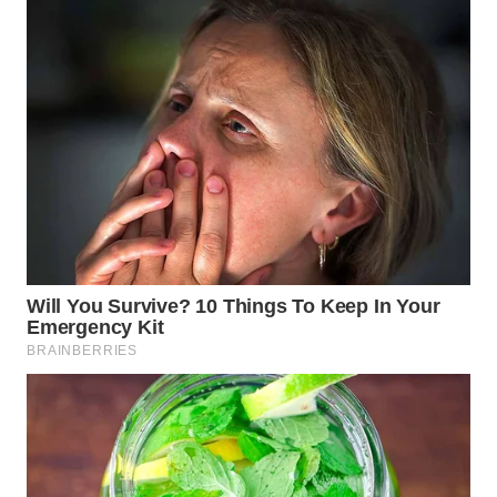
TOBA
WN
NIAS
WN
LANGKAT
WN
TAPANULI
SELATAN
WN
TANJUNG
LESUNG
WN
KARO