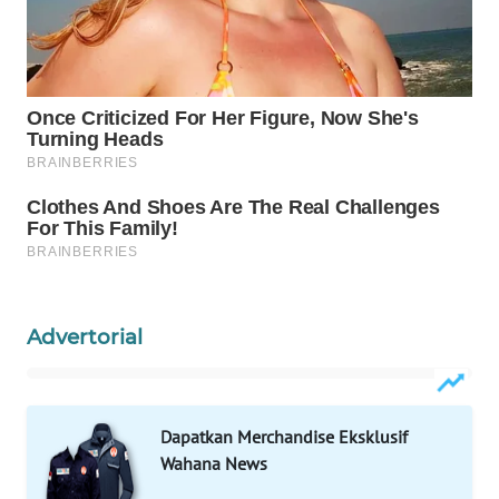
ID
WAHANANEWS
CO ID
WAHANANEWS
NET
WAHANA
SPORT
WAHANA
Advertorial
UMKM
WAHANA
SELEB
Dapatkan Merchandise Eksklusif
Wahana News
WAHANA