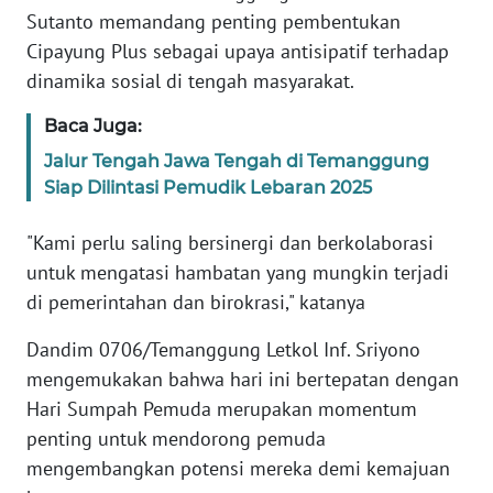
Sutanto memandang penting pembentukan
Cipayung Plus sebagai upaya antisipatif terhadap
WN
dinamika sosial di tengah masyarakat.
PAPUA
BARAT
Baca Juga:
WN
Jalur Tengah Jawa Tengah di Temanggung
RIAU
Siap Dilintasi Pemudik Lebaran 2025
"Kami perlu saling bersinergi dan berkolaborasi
WN
SERAMBI
untuk mengatasi hambatan yang mungkin terjadi
di pemerintahan dan birokrasi," katanya
WN
JAMBI
Dandim 0706/Temanggung Letkol Inf. Sriyono
mengemukakan bahwa hari ini bertepatan dengan
WN
Hari Sumpah Pemuda merupakan momentum
SULTRA
penting untuk mendorong pemuda
mengembangkan potensi mereka demi kemajuan
WN