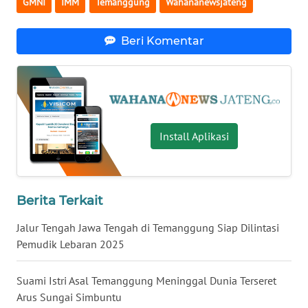
GMNI
IMM
Temanggung
Wahananewsjateng
BENGKULU
Beri Komentar
WN
LAMPUNG
WN
JATENG
Install Aplikasi
WN
NUSANTARA
WN
Berita Terkait
JOGJA
Jalur Tengah Jawa Tengah di Temanggung Siap Dilintasi
Pemudik Lebaran 2025
WN
JATIM
Suami Istri Asal Temanggung Meninggal Dunia Terseret
Arus Sungai Simbuntu
WN