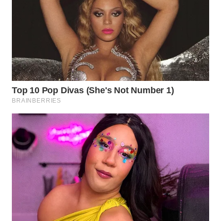
WN
SUKABUMI
WN
PURWAKARTA
WN
PRIANGAN
TIMUR
WN
SEMARANG
WN
SOLO
WN