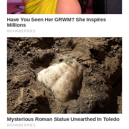
BOROBUDUR
WN
MADURA
WN
SURABAYA
WN
NATUNA
WN
BINTAN
WN
MANDALIKA
WN