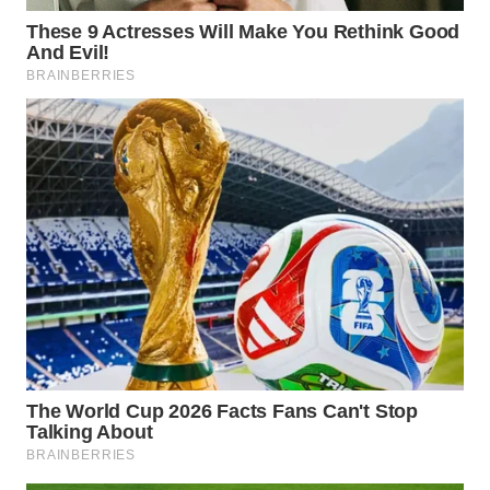
WN
SAMOSIR
WN
PADANG
LAWAS
WN
SUMEDANG
WN
CIANJUR
WN
KEPULAUAN
SERIBU
WN