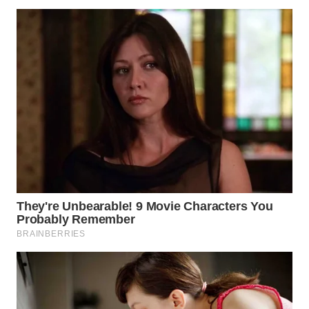
LIKUPANG
WN
LABUANBAJO
WN
BORNEO
Wahana
Media
Group
WAHANA
NEWS
WAHANA
TANI
WAHANA