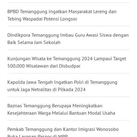
BALI
BPBD Temanggung Ingatkan Masyarakat Lereng dan
Tebing Waspadai Potensi Longsor
WN
KALBAR
Dindikpora Temanggung Imbau Guru Awasi Siswa dengan
WN
Baik Selama Jam Sekolah
KALTENG
Kunjungan Wisata ke Temanggung 2024 Lampaui Target
WN
500.000 Wisatawan dari Disbudpar
KALTARA
Kapolda Jawa Tengah Ingatkan Polri di Temanggung
WN
untuk Jaga Netralitas di Pilkada 2024
KALSEL
Baznas Temanggung Berupaya Meningkatkan
WN
Kesejahteraan Warga Melalui Bantuan Modal Usaha
KALTIM
Pemkab Temanggung dan Kantor Imigrasi Wonosobo
WN
Buka Layanan Paspor di MPP