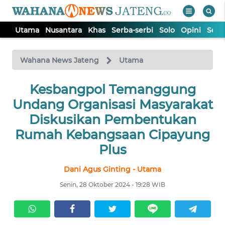
Utama
Nusantara
Khas
Serba-serbi
Solo
Opini
Sem
WAHANA
Tutup
TV
Wahana News Jateng
Utama
UTAMA
Kesbangpol Temanggung
Undang Organisasi Masyarakat
NUSANTARA
Diskusikan Pembentukan
Rumah Kebangsaan Cipayung
KHAS
Plus
Dani Agus Ginting - Utama
SERBA-
SERBI
Senin, 28 Oktober 2024 - 19:28 WIB
SOLO