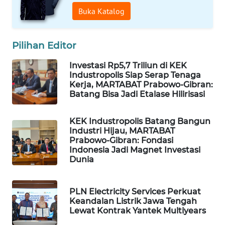
PERSONA
Buka Katalog
WAHANA
OTOMOTIF
Pilihan Editor
Investasi Rp5,7 Triliun di KEK
WAHANA
Industropolis Siap Serap Tenaga
HEALTH
Kerja, MARTABAT Prabowo-Gibran:
Batang Bisa Jadi Etalase Hilirisasi
WAHANA
DESA
KEK Industropolis Batang Bangun
WISATA
Industri Hijau, MARTABAT
Prabowo-Gibran: Fondasi
Indonesia Jadi Magnet Investasi
LAPAK
Dunia
WAHANA
Wahana
PLN Electricity Services Perkuat
Network
Keandalan Listrik Jawa Tengah
Lewat Kontrak Yantek Multiyears
KONSUMEN