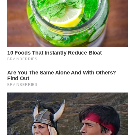
WN
SIMALUNGUN
WN
LABUHANBATU
WN
TAPANULI
TENGAH
WN DELI
SERDANG
WN
TEBING
TINGGI