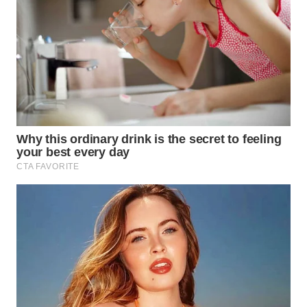
ADVOKAT
WAHANA
INFRASTRUKTUR
WAHANA
KONSUMEN
WAHANA
LISTRIK
WAHANA
TRAVEL
WAHANA
TV
WAHANANEWS