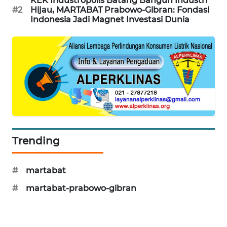
KEK Industropolis Batang Bangun Industri
NEWS
#2
Hijau, MARTABAT Prabowo-Gibran: Fondasi
Indonesia Jadi Magnet Investasi Dunia
SITUNGIR
NEWS
SIDIKALANG
NEWS
SIBARAGAS
NEWS
Trending
METRO
SIANTAR
NEWS
#
martabat
#
martabat-prabowo-gibran
METRO
MEDAN
NEWS