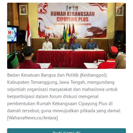
OPINI
SEMARANG
BOROBUDUR
Informasi
INDEKS
Badan Kesatuan Bangsa dan Politik (Kesbangpol)
BERITA
Kabupaten Temanggung, Jawa Tengah, mengundang
sejumlah organisasi masyarakat dan mahasiswa untuk
KONTAK
berpartisipasi dalam forum diskusi mengenai
KAMI
pembentukan Rumah Kebangsaan Cipayung Plus di
daerah tersebut, guna mewujudkan pilkada yang damai.
INFO
[WahanaNews.co/Antara]
IKLAN