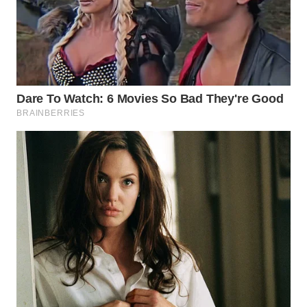
WN
PAKPAK
WN
KARAWANG
WN
BEKASI
WN
BOGOR
WN
DEPOK
WN
TAPANULI
UTARA