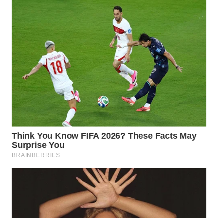
TANGERANG
WN
BINJAI
WN
CIREBON
WN
INDRAMAYU
WN
KUNINGAN
WN
MAJALENGKA
WN
SUBANG