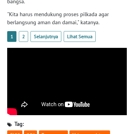
bangsa.
NTB
"Kita harus mendukung proses pilkada agar
WN
berlangsung aman dan damai," katanya.
SULTENG
1
2
Selanjutnya
Lihat Semua
WN
SULBAR
WN
BABEL
WN
SUMBAR
WN
SUMSEL
Tag:
WN