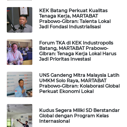
LISTRIK
KEK Batang Perkuat Kualitas
Tenaga Kerja, MARTABAT
MASYARAKAT
Prabowo-Gibran: Talenta Lokal
KELISTRIKAN
Jadi Fondasi Industrialisasi
WALINKI
Forum TKA di KEK Industropolis
ID
Batang, MARTABAT Prabowo-
Gibran: Tenaga Kerja Lokal Harus
Jadi Prioritas Investasi
MAWAKA
ID
UNS Gandeng Mitra Malaysia Latih
UMKM Solo Raya, MARTABAT
MARTABAT
Prabowo-Gibran: Kolaborasi Global
NET
Perkuat Ekonomi Lokal
PLN
Kudus Segera Miliki SD Berstandar
WATCH
Global dengan Program Kelas
Internasional
MKLI