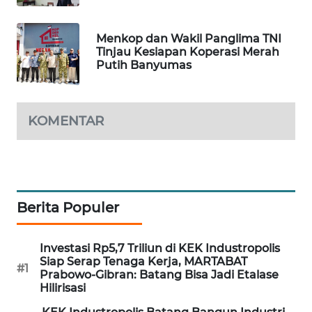
LPKKI
Menkop dan Wakil Panglima TNI
Tinjau Kesiapan Koperasi Merah
Putih Banyumas
LKKI
KOPEKLIN
KOMENTAR
PORTAL
KONSUMEN
FORWAMKI
Berita Populer
ALPERKLINAS
Investasi Rp5,7 Triliun di KEK Industropolis
Siap Serap Tenaga Kerja, MARTABAT
#1
FORJASIDA
Prabowo-Gibran: Batang Bisa Jadi Etalase
Hilirisasi
TAMBANG