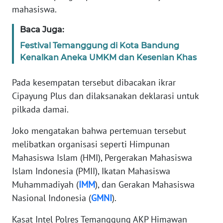
SUMUT
mahasiswa.
WN
Baca Juga:
JAKARTA
Festival Temanggung di Kota Bandung
Kenalkan Aneka UMKM dan Kesenian Khas
WN
JABAR
Pada kesempatan tersebut dibacakan ikrar
Cipayung Plus dan dilaksanakan deklarasi untuk
WN
pilkada damai.
BANTEN
Joko mengatakan bahwa pertemuan tersebut
WN
melibatkan organisasi seperti Himpunan
NTT
Mahasiswa Islam (HMI), Pergerakan Mahasiswa
Islam Indonesia (PMII), Ikatan Mahasiswa
WN
Muhammadiyah (
IMM
), dan Gerakan Mahasiswa
KEPRI
Nasional Indonesia (
GMNI
).
WN
Kasat Intel Polres Temanggung AKP Himawan
PAPUA