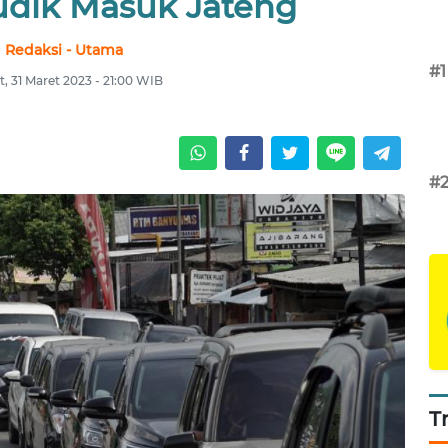
dik Masuk Jateng
Redaksi - Utama
#1
, 31 Maret 2023 - 21:00 WIB
#
T