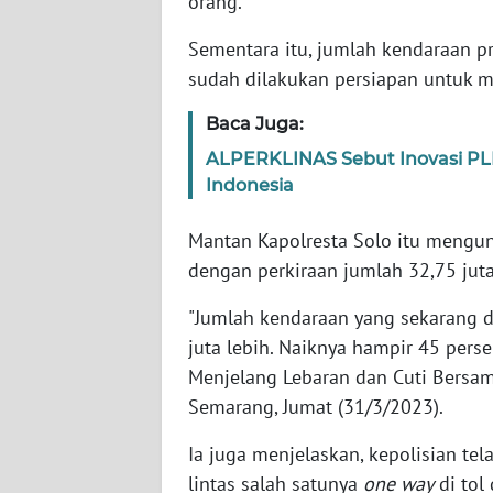
orang.
WN
Sementara itu, jumlah kendaraan pri
JAKARTA
sudah dilakukan persiapan untuk 
WN
Baca Juga:
JABAR
ALPERKLINAS Sebut Inovasi PLN
Indonesia
WN
BANTEN
Mantan Kapolresta Solo itu mengun
dengan perkiraan jumlah 32,75 jut
WN
NTT
"Jumlah kendaraan yang sekarang d
juta lebih. Naiknya hampir 45 pers
WN
Menjelang Lebaran dan Cuti Bersam
KEPRI
Semarang, Jumat (31/3/2023).
WN
Ia juga menjelaskan, kepolisian te
PAPUA
lintas salah satunya
one way
di tol