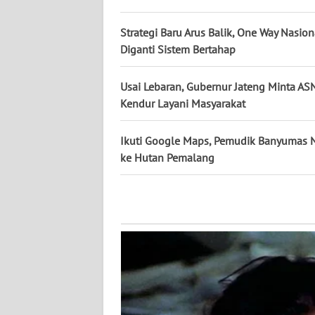
WN
Strategi Baru Arus Balik, One Way Nasion
KALBAR
Diganti Sistem Bertahap
WN
Usai Lebaran, Gubernur Jateng Minta AS
KALTENG
Kendur Layani Masyarakat
WN
Ikuti Google Maps, Pemudik Banyumas 
KALTARA
ke Hutan Pemalang
WN
KALSEL
WN
KALTIM
WN
SULSEL