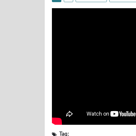
WN
SULTENG
WN
SULBAR
WN
BABEL
WN
SUMBAR
WN
SUMSEL
WN
BENGKULU
Tag: