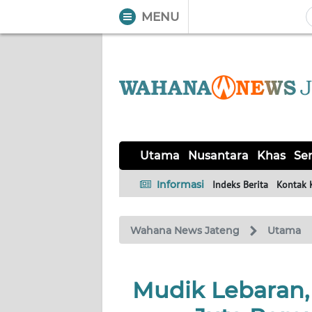
MENU
WAHANA
Tutup
TV
UTAMA
NUSANTARA
Utama
Nusantara
Khas
Ser
KHAS
Informasi
Indeks Berita
Kontak 
SERBA-
Wahana News Jateng
Utama
SERBI
SOLO
Mudik Lebaran, 