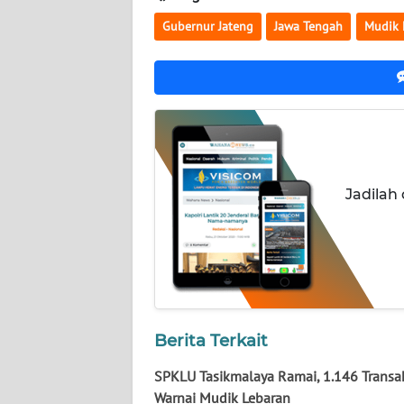
Gubernur Jateng
Jawa Tengah
Mudik 
WN
LAMPUNG
WN
JATENG
WN
NUSANTARA
Jadilah
WN
JOGJA
WN
JATIM
Berita Terkait
WN
SPKLU Tasikmalaya Ramai, 1.146 Transa
BALI
Warnai Mudik Lebaran