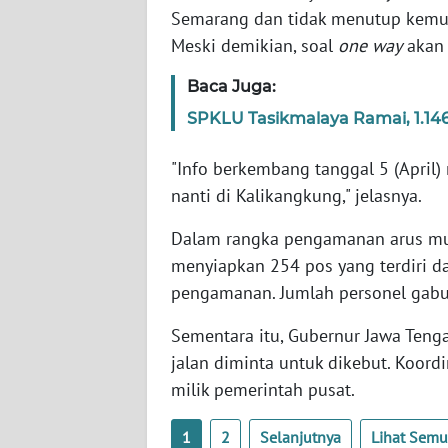
Semarang dan tidak menutup kemun
WN
Meski demikian, soal
one way
akan 
PAPUA
BARAT
Baca Juga:
SPKLU Tasikmalaya Ramai, 1.14
WN
RIAU
"Info berkembang tanggal 5 (April) 
WN
nanti di Kalikangkung," jelasnya.
SERAMBI
Dalam rangka pengamanan arus mudi
menyiapkan 254 pos yang terdiri da
WN
JAMBI
pengamanan. Jumlah personel gabu
Sementara itu, Gubernur Jawa Teng
WN
jalan diminta untuk dikebut. Koord
SULTRA
milik pemerintah pusat.
WN
NTB
1
2
Selanjutnya
Lihat Sem