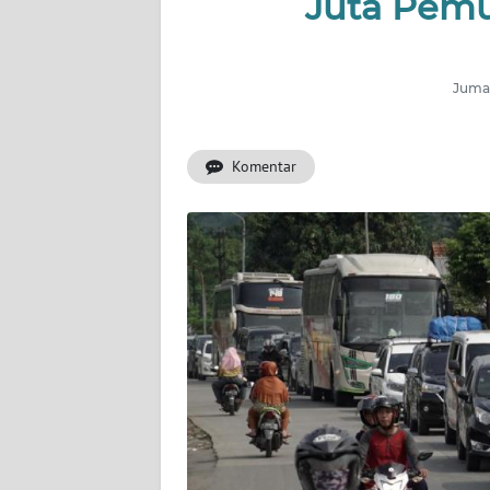
Juta Pemu
OPINI
SEMARANG
Jumat
BOROBUDUR
Komentar
Informasi
INDEKS
BERITA
KONTAK
KAMI
INFO
IKLAN
TENTANG