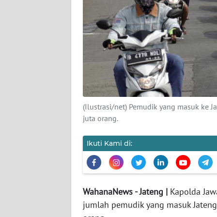
KAMI
PEDOMAN
MEDIA
SIBER
REDAKSI
KARIR
(Ilustrasi/net) Pemudik yang masuk ke 
juta orang.
DISCLAIMER
Ikuti Kami di:
Wahana
News
Regional
WahanaNews - Jateng |
Kapolda Jawa
WN
jumlah pemudik yang masuk Jateng
SUMUT