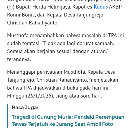
SUMUT
(Pj) Bupati Herda Helmijaya, Kapolres
Kudus
AKBP
Ronni Bonic, dan Kepala Desa Tanjungrejo
WN
Christian Rahadiyanto.
JAKARTA
Musthofa menambahkan bahwa masalah di TPA ini
WN
sudah teratasi, “Tidak ada lagi darurat sampah.
JABAR
Semua akan berjalan sesuai dengan aturan,”
terangnya.
WN
BANTEN
Menanggapi pernyataan Musthofa, Kepala Desa
Tanjungrejo, Christian Rahadiyanto, menjelaskan
WN
bahwa TPA dijadwalkan dibuka pada hari ini,
NTT
Minggu (26/1/2025), siang atau sore hari.
WN
Baca Juga:
KEPRI
Tragedi di Gunung Muria: Pendaki Perempuan
Tewas Terjatuh ke Jurang Saat Ambil Foto
WN
PAPUA