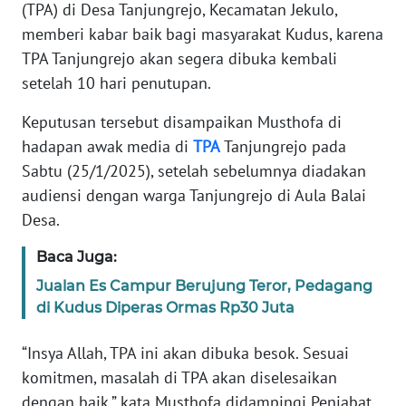
(TPA) di Desa Tanjungrejo, Kecamatan Jekulo,
TENTANG
KAMI
memberi kabar baik bagi masyarakat Kudus, karena
TPA Tanjungrejo akan segera dibuka kembali
PEDOMAN
setelah 10 hari penutupan.
MEDIA
SIBER
Keputusan tersebut disampaikan Musthofa di
hadapan awak media di
TPA
Tanjungrejo pada
REDAKSI
Sabtu (25/1/2025), setelah sebelumnya diadakan
audiensi dengan warga Tanjungrejo di Aula Balai
KARIR
Desa.
Baca Juga:
DISCLAIMER
Jualan Es Campur Berujung Teror, Pedagang
Wahana
di Kudus Diperas Ormas Rp30 Juta
News
Regional
“Insya Allah, TPA ini akan dibuka besok. Sesuai
komitmen, masalah di TPA akan diselesaikan
WN
dengan baik,” kata Musthofa didampingi Penjabat