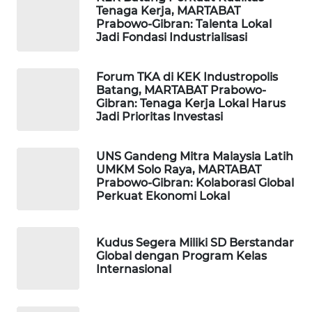
PERSONA
Tenaga Kerja, MARTABAT
Prabowo-Gibran: Talenta Lokal
Jadi Fondasi Industrialisasi
WAHANA
OTOMOTIF
Forum TKA di KEK Industropolis
Batang, MARTABAT Prabowo-
WAHANA
Gibran: Tenaga Kerja Lokal Harus
HEALTH
Jadi Prioritas Investasi
WAHANA
UNS Gandeng Mitra Malaysia Latih
DESA
UMKM Solo Raya, MARTABAT
WISATA
Prabowo-Gibran: Kolaborasi Global
Perkuat Ekonomi Lokal
LAPAK
WAHANA
Kudus Segera Miliki SD Berstandar
Global dengan Program Kelas
Wahana
Internasional
Network
KONSUMEN