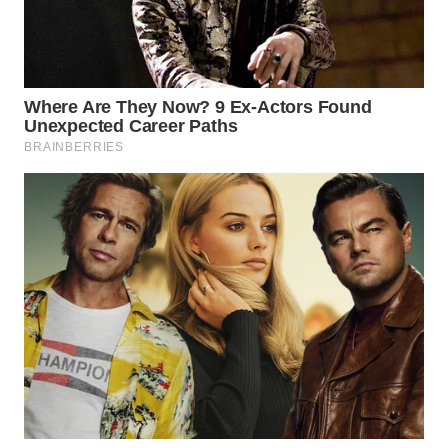
WN
SUKABUMI
WN
PURWAKARTA
WN
PRIANGAN
TIMUR
WN
SEMARANG
WN
SOLO
WN