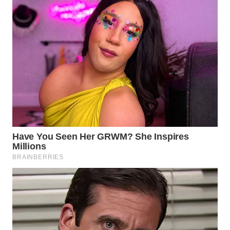
LIKUPANG
WN
LABUANBAJO
WN
BORNEO
Wahana
Media
Group
WAHANA
NEWS
WAHANA
TANI
WAHANA