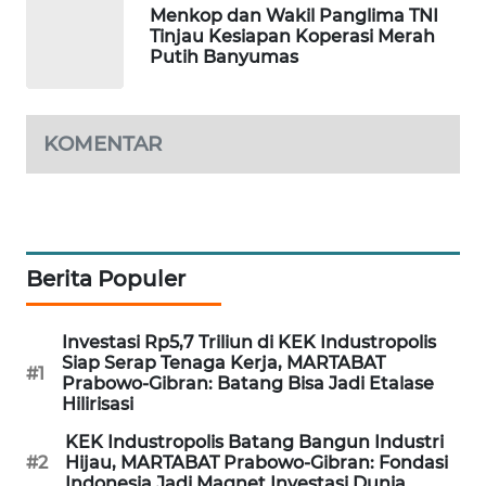
Menkop dan Wakil Panglima TNI
LISTRIK
Tinjau Kesiapan Koperasi Merah
Putih Banyumas
MASYARAKAT
KELISTRIKAN
KOMENTAR
WALINKI
ID
MAWAKA
ID
Berita Populer
MARTABAT
Investasi Rp5,7 Triliun di KEK Industropolis
NET
Siap Serap Tenaga Kerja, MARTABAT
#1
Prabowo-Gibran: Batang Bisa Jadi Etalase
PLN
Hilirisasi
WATCH
KEK Industropolis Batang Bangun Industri
#2
Hijau, MARTABAT Prabowo-Gibran: Fondasi
MKLI
Indonesia Jadi Magnet Investasi Dunia