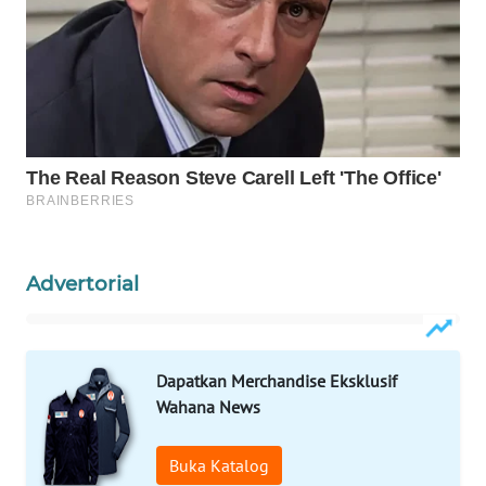
ADVOKAT
WAHANA
INFRASTRUKTUR
WAHANA
KONSUMEN
WAHANA
LISTRIK
Advertorial
WAHANA
TRAVEL
Dapatkan Merchandise Eksklusif
WAHANA
Wahana News
TV
Buka Katalog
WAHANANEWS