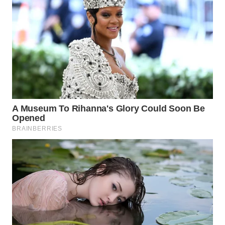
SULSEL
WN
GORONTALO
WN
SULUT
WN
MALUKU
WN
MALUT
WN
DAIRI
WN
DANAU