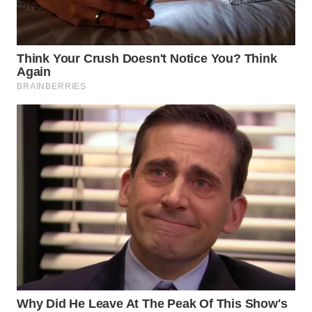
WN
SIMALUNGUN
WN
LABUHANBATU
WN
TAPANULI
TENGAH
WN DELI
SERDANG
WN
TEBING
TINGGI