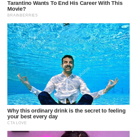
BOROBUDUR
WN
MADURA
WN
SURABAYA
WN
NATUNA
WN
BINTAN
WN
MANDALIKA
WN