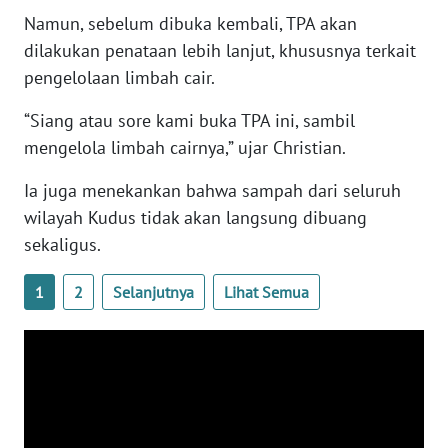
Namun, sebelum dibuka kembali, TPA akan
dilakukan penataan lebih lanjut, khususnya terkait
WN
PAPUA
pengelolaan limbah cair.
BARAT
“Siang atau sore kami buka TPA ini, sambil
mengelola limbah cairnya,” ujar Christian.
WN
RIAU
Ia juga menekankan bahwa sampah dari seluruh
wilayah Kudus tidak akan langsung dibuang
WN
SERAMBI
sekaligus.
1
2
Selanjutnya
Lihat Semua
WN
JAMBI
WN
SULTRA
WN