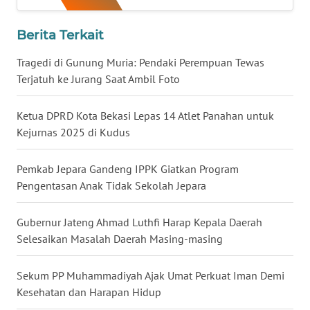
BENGKULU
Berita Terkait
WN
LAMPUNG
Tragedi di Gunung Muria: Pendaki Perempuan Tewas
Terjatuh ke Jurang Saat Ambil Foto
WN
JATENG
Ketua DPRD Kota Bekasi Lepas 14 Atlet Panahan untuk
Kejurnas 2025 di Kudus
WN
NUSANTARA
Pemkab Jepara Gandeng IPPK Giatkan Program
Pengentasan Anak Tidak Sekolah Jepara
WN
JOGJA
Gubernur Jateng Ahmad Luthfi Harap Kepala Daerah
Selesaikan Masalah Daerah Masing-masing
WN
JATIM
Sekum PP Muhammadiyah Ajak Umat Perkuat Iman Demi
Kesehatan dan Harapan Hidup
WN