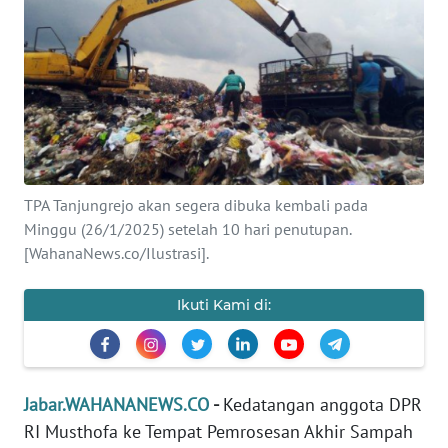
OPINI
SEMARANG
BOROBUDUR
Informasi
TPA Tanjungrejo akan segera dibuka kembali pada
Minggu (26/1/2025) setelah 10 hari penutupan.
INDEKS
[WahanaNews.co/Ilustrasi].
BERITA
Ikuti Kami di:
KONTAK
KAMI
INFO
Jabar.WAHANANEWS.CO
-
Kedatangan anggota DPR
IKLAN
RI Musthofa ke Tempat Pemrosesan Akhir Sampah