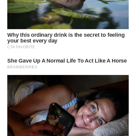
TOBA
WN
NIAS
WN
LANGKAT
WN
TAPANULI
SELATAN
WN
TANJUNG
LESUNG
WN
KARO