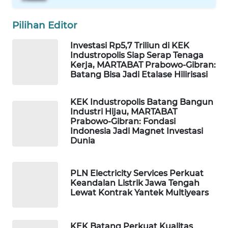
ID
Pilihan Editor
WAHANANEWS
CO ID
Investasi Rp5,7 Triliun di KEK
Industropolis Siap Serap Tenaga
Kerja, MARTABAT Prabowo-Gibran:
WAHANANEWS
Batang Bisa Jadi Etalase Hilirisasi
NET
KEK Industropolis Batang Bangun
WAHANA
Industri Hijau, MARTABAT
SPORT
Prabowo-Gibran: Fondasi
Indonesia Jadi Magnet Investasi
Dunia
WAHANA
UMKM
PLN Electricity Services Perkuat
Keandalan Listrik Jawa Tengah
WAHANA
Lewat Kontrak Yantek Multiyears
SELEB
WAHANA
KEK Batang Perkuat Kualitas