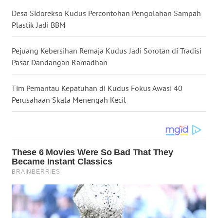
BALI
Desa Sidorekso Kudus Percontohan Pengolahan Sampah
Plastik Jadi BBM
WN
KALBAR
Pejuang Kebersihan Remaja Kudus Jadi Sorotan di Tradisi
Pasar Dandangan Ramadhan
WN
KALTENG
Tim Pemantau Kepatuhan di Kudus Fokus Awasi 40
Perusahaan Skala Menengah Kecil
WN
KALTARA
WN
KALSEL
WN
KALTIM
WN