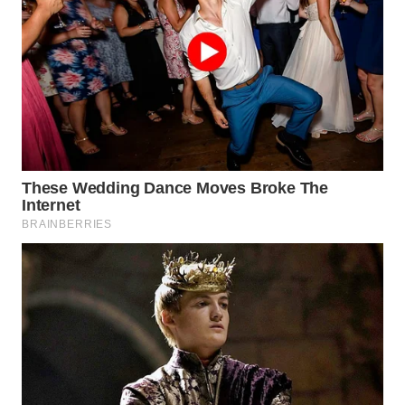
TANGERANG
WN
BINJAI
WN
CIREBON
WN
INDRAMAYU
WN
KUNINGAN
WN
MAJALENGKA
WN
SUBANG