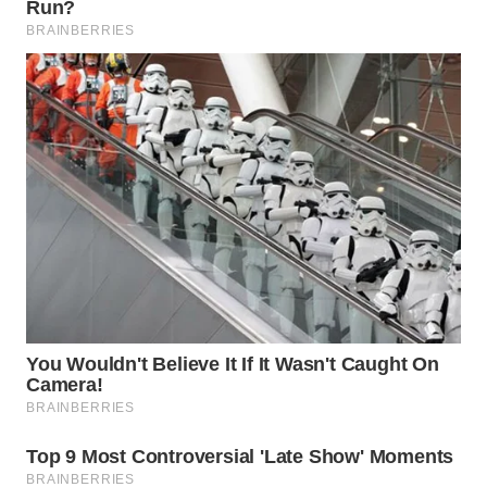
WN
PAKPAK
WN
KARAWANG
WN
BEKASI
WN
BOGOR
WN
DEPOK
WN
TAPANULI
UTARA