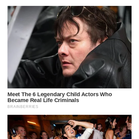
WN
SAMOSIR
WN
PADANG
LAWAS
WN
SUMEDANG
WN
CIANJUR
WN
KEPULAUAN
SERIBU
WN