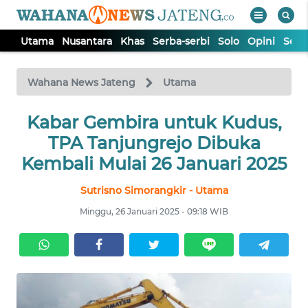
Utama
Nusantara
Khas
Serba-serbi
Solo
Opini
Sem
WAHANA
Tutup
TV
Wahana News Jateng
Utama
UTAMA
Kabar Gembira untuk Kudus,
TPA Tanjungrejo Dibuka
NUSANTARA
Kembali Mulai 26 Januari 2025
Sutrisno Simorangkir - Utama
KHAS
Minggu, 26 Januari 2025 - 09:18 WIB
SERBA-
SERBI
SOLO