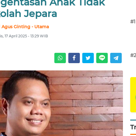
gentasan Anak Tidak
olah Jepara
#1
 Agus Ginting - Utama
, 17 April 2025 - 13:29 WIB
#
T