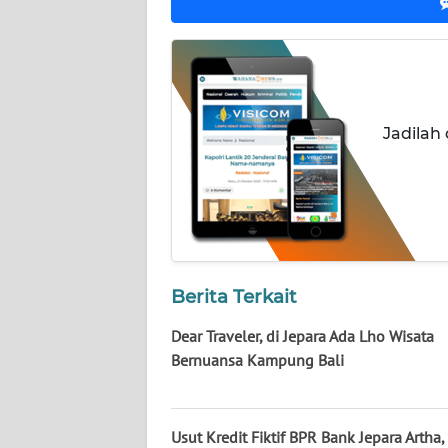
WN
LAMPUNG
WN
JATENG
Jadilah
WN
NUSANTARA
WN
JOGJA
Berita Terkait
WN
Dear Traveler, di Jepara Ada Lho Wisata
JATIM
Bernuansa Kampung Bali
WN
BALI
Usut Kredit Fiktif BPR Bank Jepara Artha