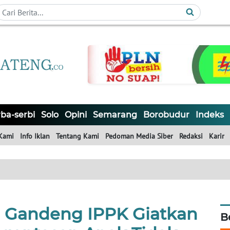
ba-serbi
Solo
Opini
Semarang
Borobudur
Indeks
Kami
Info Iklan
Tentang Kami
Pedoman Media Siber
Redaksi
Karir
 Gandeng IPPK Giatkan
B