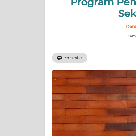
Program Pen
OPINI
Sek
SEMARANG
Dani
BOROBUDUR
Kamis
Informasi
Komentar
INDEKS
BERITA
KONTAK
KAMI
INFO
IKLAN
TENTANG