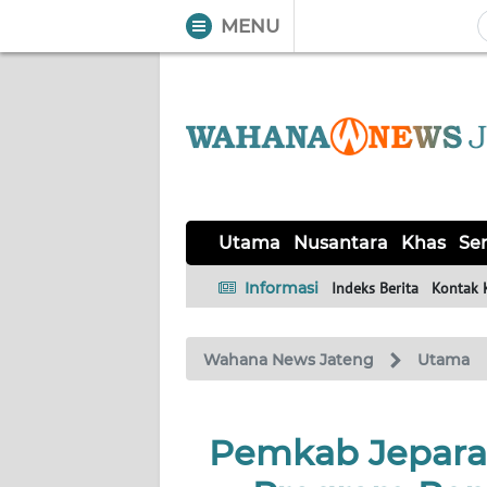
MENU
WAHANA
Tutup
TV
UTAMA
NUSANTARA
Utama
Nusantara
Khas
Ser
KHAS
Informasi
Indeks Berita
Kontak 
SERBA-
Wahana News Jateng
Utama
SERBI
SOLO
Pemkab Jepara