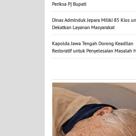
Periksa Pj Bupati
WN
KALBAR
Dinas Adminduk Jepara Miliki 85 Kios u
Dekatkan Layanan Masyarakat
WN
KALTENG
Kapolda Jawa Tengah Dorong Keadilan
Restoratif untuk Penyelesaian Masalah
WN
KALTARA
WN
KALSEL
WN
KALTIM
WN
SULSEL