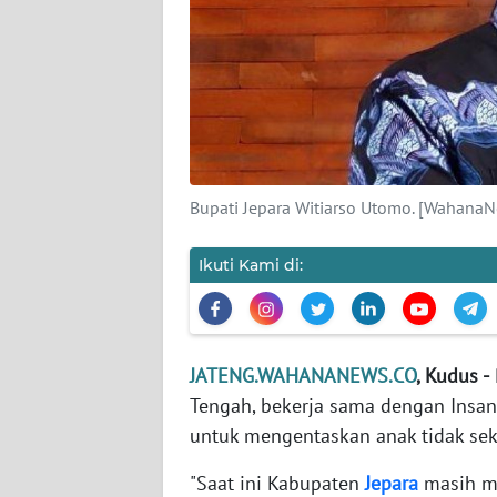
KAMI
PEDOMAN
MEDIA
SIBER
REDAKSI
Bupati Jepara Witiarso Utomo. [Wahana
KARIR
Ikuti Kami di:
DISCLAIMER
Wahana
News
JATENG.WAHANANEWS.CO
, Kudus -
Regional
Tengah, bekerja sama dengan Insa
untuk mengentaskan anak tidak seko
WN
SUMUT
"Saat ini Kabupaten
Jepara
masih me