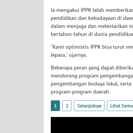
WN
Ia mengakui IPPK telah memberikan
PAPUA
pendidikan dan kebudayaan di daera
BARAT
dalam menjaga dan melestarikan nil
bertahun-tahun di dunia pendidika
WN
RIAU
"Kami optimistis IPPK bisa turut m
Jepara," ujarnya.
WN
SERAMBI
Beberapa peran yang dapat diberika
mendorong program pengembangan 
WN
pengembangan budaya lokal, serta
JAMBI
program-program daerah.
WN
1
2
Selanjutnya
Lihat Sem
SULTRA
WN
NTB