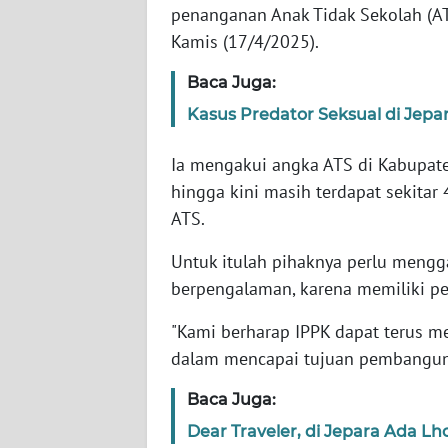
penanganan Anak Tidak Sekolah (ATS
WN
Kamis (17/4/2025).
JAKARTA
Baca Juga:
WN
Kasus Predator Seksual di Jepar
JABAR
Ia mengakui angka ATS di Kabupat
WN
hingga kini masih terdapat sekitar 
BANTEN
ATS.
WN
Untuk itulah pihaknya perlu men
NTT
berpengalaman, karena memiliki pe
WN
"Kami berharap IPPK dapat terus m
KEPRI
dalam mencapai tujuan pembangunan
WN
Baca Juga:
PAPUA
Dear Traveler, di Jepara Ada 