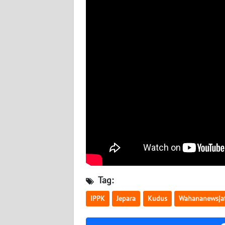
WN
SULTENG
WN
SULBAR
WN
BABEL
WN
SUMBAR
WN
Tag:
SUMSEL
IPPK
Jepara
Kudus
Wahananewsja
WN
BENGKULU